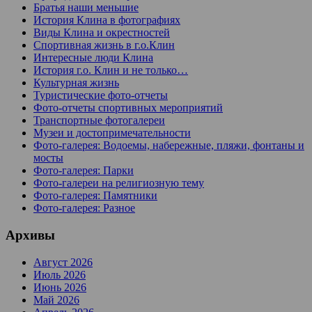
Братья наши меньшие
История Клина в фотографиях
Виды Клина и окрестностей
Спортивная жизнь в г.о.Клин
Интересные люди Клина
История г.о. Клин и не только…
Культурная жизнь
Туристические фото-отчеты
Фото-отчеты спортивных мероприятий
Транспортные фотогалереи
Музеи и достопримечательности
Фото-галерея: Водоемы, набережные, пляжи, фонтаны и
мосты
Фото-галерея: Парки
Фото-галереи на религиозную тему
Фото-галерея: Памятники
Фото-галерея: Разное
Архивы
Август 2026
Июль 2026
Июнь 2026
Май 2026