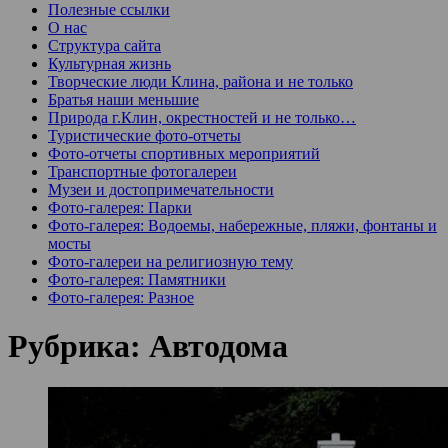
Полезные ссылки
О нас
Структура сайта
Культурная жизнь
Творческие люди Клина, района и не только
Братья наши меньшие
Природа г.Клин, окрестностей и не только…
Туристические фото-отчеты
Фото-отчеты спортивных мероприятий
Транспортные фотогалереи
Музеи и достопримечательности
Фото-галерея: Парки
Фото-галерея: Водоемы, набережные, пляжи, фонтаны и
мосты
Фото-галереи на религиозную тему
Фото-галерея: Памятники
Фото-галерея: Разное
Рубрика:
Автодома