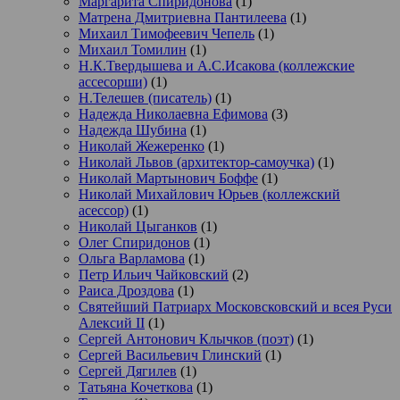
Маргарита Спиридонова
(1)
Матрена Дмитриевна Пантилеева
(1)
Михаил Тимофеевич Чепель
(1)
Михаил Томилин
(1)
Н.К.Твердышева и А.С.Исакова (коллежские
ассесорши)
(1)
Н.Телешев (писатель)
(1)
Надежда Николаевна Ефимова
(3)
Надежда Шубина
(1)
Николай Жежеренко
(1)
Николай Львов (архитектор-самоучка)
(1)
Николай Мартынович Боффе
(1)
Николай Михайлович Юрьев (коллежский
асессор)
(1)
Николай Цыганков
(1)
Олег Спиридонов
(1)
Ольга Варламова
(1)
Петр Ильич Чайковский
(2)
Раиса Дроздова
(1)
Святейший Патриарх Московсковский и всея Руси
Алексий II
(1)
Сергей Антонович Клычков (поэт)
(1)
Сергей Васильевич Глинский
(1)
Сергей Дягилев
(1)
Татьяна Кочеткова
(1)