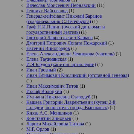
Вячеслав Моисеевич Пернавский
(11)
Гельмут Вайссвальд
(1)
Генерал-лейтенант Николай Баранов
(градоначальник С.Петербурга)
(1)
Граф Н.И.Панин (русский дипломат и
государственный деятель)
(1)
Григорий Лаврентьевич Кашаев
(4)
Дмитрий Петрович Лопата Пожарский
(1)
Евгений Виноградов
(1)
Елена Александровна Челнокова (учитель)
(2)
Елена Таужнянская
(1)
И.Я.Блудов (капитан артиллерии)
(1)
Иван Грозный
(2)
Иван Ефимович Кислинский (отставной генерал)
(1)
Иван Максимович Титов
(1)
Иосиф Волоцкий
(1)
Иулиана Николаевна Стародуб
(1)
Кашаев Григорий Лаврентьевич (купец 2-й
гильдии, основатель города Высоковск)
(2)
Князь А.С. Меншиков
(1)
Константин Зиновьев
(1)
Лариса Михайловна Титова
(1)
М.Г. Орлов
(1)