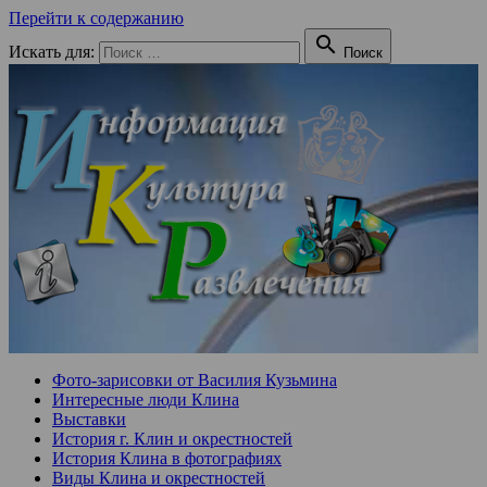
Перейти к содержанию

Искать для:
Поиск
Фото-зарисовки от Василия Кузьмина
Интересные люди Клина
Выставки
История г. Клин и окрестностей
История Клина в фотографиях
Виды Клина и окрестностей