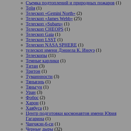
Съемка подтоплений и природных пожаров
(1)
Тейя
(1)
Телескоп «Gemini North»
(2)
Телескоп «James Webb»
(25)
Телескоп «Subaru»
(1)
Телескоп CHEOPS
(1)
Телескоп Gaia
(1)
Телескоп LSST
(1)
Телескоп NASA SPHERE
(1)
телескоп имени Дэниела К. Иноуэ
(1)
Телескопы
(11)
Темные карлики
(1)
Титан
(3)
Тритон
(1)
Туманнности
(3)
Тяньвэнь
(1)
Тяньгун
(1)
Уран
(3)
Фобос
(2)
Харон
(1)
Хаябуса
(1)
Центр подготовки космонавтов имени Юрия
Гагарина
(1)
Чанчжэн-6-си
(1)
Черные дыры
(32)