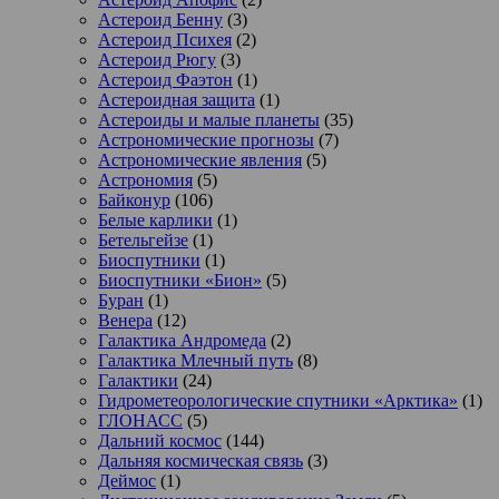
Астероид Бенну
(3)
Астероид Психея
(2)
Астероид Рюгу
(3)
Астероид Фаэтон
(1)
Астероидная защита
(1)
Астероиды и малые планеты
(35)
Астрономические прогнозы
(7)
Астрономические явления
(5)
Астрономия
(5)
Байконур
(106)
Белые карлики
(1)
Бетельгейзе
(1)
Биоспутники
(1)
Биоспутники «Бион»
(5)
Буран
(1)
Венера
(12)
Галактика Андромеда
(2)
Галактика Млечный путь
(8)
Галактики
(24)
Гидрометеорологические спутники «Арктика»
(1)
ГЛОНАСС
(5)
Дальний космос
(144)
Дальняя космическая связь
(3)
Деймос
(1)