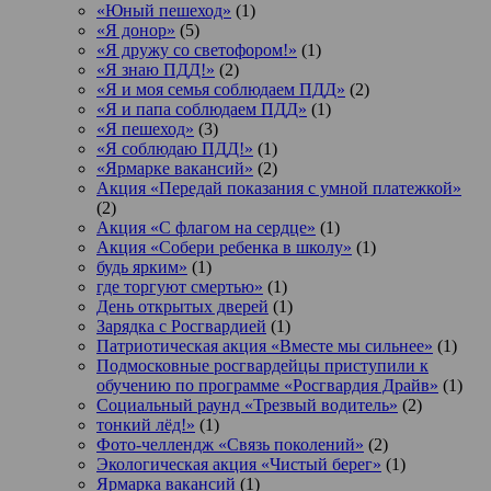
«Юный пешеход»
(1)
«Я донор»
(5)
«Я дружу со светофором!»
(1)
«Я знаю ПДД!»
(2)
«Я и моя семья соблюдаем ПДД»
(2)
«Я и папа соблюдаем ПДД»
(1)
«Я пешеход»
(3)
«Я соблюдаю ПДД!»
(1)
«Ярмарке вакансий»
(2)
Акция «Передай показания с умной платежкой»
(2)
Акция «С флагом на сердце»
(1)
Акция «Собери ребенка в школу»
(1)
будь ярким»
(1)
где торгуют смертью»
(1)
День открытых дверей
(1)
Зарядка с Росгвардией
(1)
Патриотическая акция «Вместе мы сильнее»
(1)
Подмосковные росгвардейцы приступили к
обучению по программе «Росгвардия Драйв»
(1)
Социальный раунд «Трезвый водитель»
(2)
тонкий лёд!»
(1)
Фото-челлендж «Связь поколений»
(2)
Экологическая акция «Чистый берег»
(1)
Ярмарка вакансий
(1)