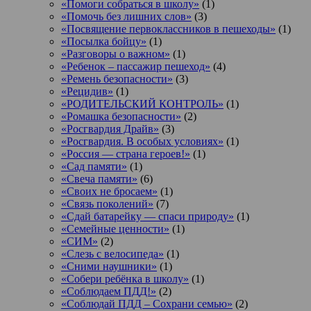
«Помоги собраться в школу»
(1)
«Помочь без лишних слов»
(3)
«Посвящение первоклассников в пешеходы»
(1)
«Посылка бойцу»
(1)
«Разговоры о важном»
(1)
«Ребенок – пассажир пешеход»
(4)
«Ремень безопасности»
(3)
«Рецидив»
(1)
«РОДИТЕЛЬСКИЙ КОНТРОЛЬ»
(1)
«Ромашка безопасности»
(2)
«Росгвардия Драйв»
(3)
«Росгвардия. В особых условиях»
(1)
«Россия — страна героев!»
(1)
«Сад памяти»
(1)
«Свеча памяти»
(6)
«Своих не бросаем»
(1)
«Связь поколений»
(7)
«Сдай батарейку — спаси природу»
(1)
«Семейные ценности»
(1)
«СИМ»
(2)
«Слезь с велосипеда»
(1)
«Сними наушники»
(1)
«Собери ребёнка в школу»
(1)
«Соблюдаем ПДД!»
(2)
«Соблюдай ПДД – Сохрани семью»
(2)