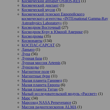
Космический аппарат OSIRIS-REx
(1)
Космический диктант
(1)
Космический мусор
(3)
Космический телескоп Европейского
космического агентства «INTErnational Gamma-Ray
Astrophysics Laboratory»
(1)
Космодром Восточный
(27)
Космодром Куру в Южной Америке
(1)
Космодромы
(35)
Космонавты
(134)
КОСПАС-САРСАТ
(2)
Ланьюэ
(1)
Луна
(56)
Лунная база
(1)
Лунная миссия Artemis
(3)
Луноходы
(1)
Магнитное поле
(4)
Магнитные бури
(11)
Малая планета Ганимед
(1)
Малая планета Европа
(6)
Малая планета Титан
(2)
Малый исследовательский модуль «Рассвет»
(1)
Марс
(34)
Марсоход NASA Perseverance
(2)
Массив радиотелескопов ALMA
(1)