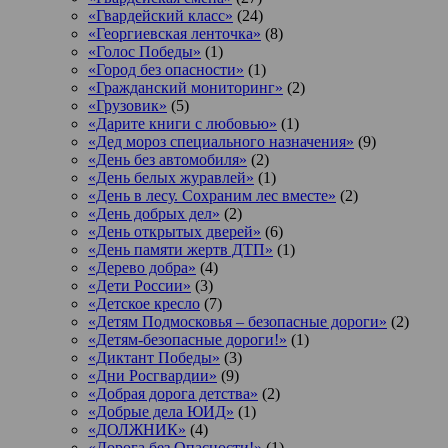
«Гвардейский класс»
(24)
«Георгиевская ленточка»
(8)
«Голос Победы»
(1)
«Город без опасности»
(1)
«Гражданский мониторинг»
(2)
«Грузовик»
(5)
«Дарите книги с любовью»
(1)
«Дед мороз специального назначения»
(9)
«День без автомобиля»
(2)
«День белых журавлей»
(1)
«День в лесу. Сохраним лес вместе»
(2)
«День добрых дел»
(2)
«День открытых дверей»
(6)
«День памяти жертв ДТП»
(1)
«Дерево добра»
(4)
«Дети России»
(3)
«Детское кресло
(7)
«Детям Подмосковья – безопасные дороги»
(2)
«Детям-безопасные дороги!»
(1)
«Диктант Победы»
(3)
«Дни Росгвардии»
(9)
«Добрая дорога детства»
(2)
«Добрые дела ЮИД»
(1)
«ДОЛЖНИК»
(4)
«Дорога без Опасности!»
(1)