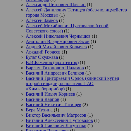
Александр Петрович Шлягин
(1)
Алексей Данилович Татищев (обер-полицмейстер
города Москвы)
(1)
Алексей Замков
(1)
Алексей Михайлович Пустовалов (герой
Советского союза)
(1)
Алексей Николаевич Чернышов
(1)
Анатолий Владимирович Засов
(1)
Андрей Михайлович Колычев
(1)
Аркадий Гордеев
(1)
Булат Окуджава
(1)
В.И.Баженов (архитектор)
(1)
Варлам Тихонович Шаламов
(1)
Василий Андреевич Беликов
(1)
Василий Григорьевич Орлов (клинский купец
второй гильдии, основатель ПАО
«Химлаборприбор)
(1)
Василий Ильич Корнеев
(1)
Василий Карпов
(1)
Василий Никитич Татищев
(2)
Вера Мухина
(1)
Виктор Васильевич Матросов
(1)
Виталий Алексеевич Пустовалов
(1)
Виталий Павлович Лагутенко
(1)
Владимир Чернышов
(1)