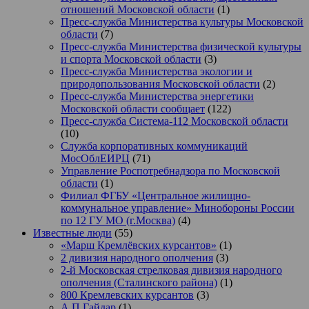
отношений Московской области
(1)
Пресс-служба Министерства культуры Московской
области
(7)
Пресс-служба Министерства физической культуры
и спорта Московской области
(3)
Пресс-служба Министерства экологии и
природопользования Московской области
(2)
Пресс-служба Министерства энергетики
Московской области сообщает
(122)
Пресс-служба Система-112 Московской области
(10)
Служба корпоративных коммуникаций
МосОблЕИРЦ
(71)
Управление Роспотребнадзора по Московской
области
(1)
Филиал ФГБУ «Центральное жилищно-
коммунальное управление» Минобороны России
по 12 ГУ МО (г.Москва)
(4)
Известные люди
(55)
«Марш Кремлёвских курсантов»
(1)
2 дивизия народного ополчения
(3)
2-й Московская стрелковая дивизия народного
ополчения (Сталинского района)
(1)
800 Кремлевских курсантов
(3)
А.П.Гайдар
(1)