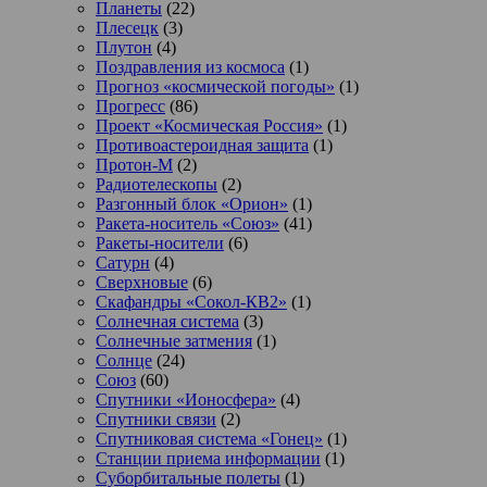
Планеты
(22)
Плесецк
(3)
Плутон
(4)
Поздравления из космоса
(1)
Прогноз «космической погоды»
(1)
Прогресс
(86)
Проект «Космическая Россия»
(1)
Противоастероидная защита
(1)
Протон-М
(2)
Радиотелескопы
(2)
Разгонный блок «Орион»
(1)
Ракета-носитель «Союз»
(41)
Ракеты-носители
(6)
Сатурн
(4)
Сверхновые
(6)
Скафандры «Сокол-КВ2»
(1)
Солнечная система
(3)
Солнечные затмения
(1)
Солнце
(24)
Союз
(60)
Спутники «Ионосфера»
(4)
Спутники связи
(2)
Спутниковая система «Гонец»
(1)
Станции приема информации
(1)
Суборбитальные полеты
(1)