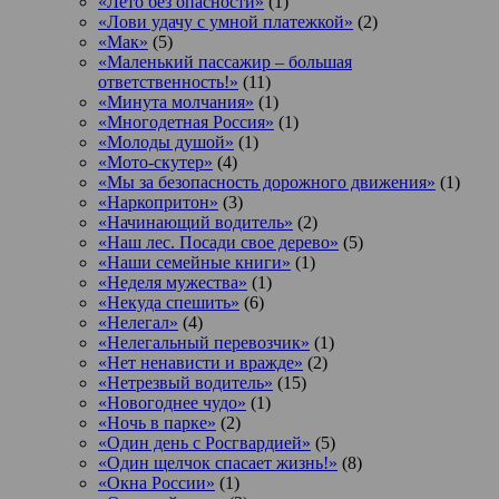
«Лето без опасности»
(1)
«Лови удачу с умной платежкой»
(2)
«Мак»
(5)
«Маленький пассажир – большая
ответственность!»
(11)
«Минута молчания»
(1)
«Многодетная Россия»
(1)
«Молоды душой»
(1)
«Мото-скутер»
(4)
«Мы за безопасность дорожного движения»
(1)
«Наркопритон»
(3)
«Начинающий водитель»
(2)
«Наш лес. Посади свое дерево»
(5)
«Наши семейные книги»
(1)
«Неделя мужества»
(1)
«Некуда спешить»
(6)
«Нелегал»
(4)
«Нелегальный перевозчик»
(1)
«Нет ненависти и вражде»
(2)
«Нетрезвый водитель»
(15)
«Новогоднее чудо»
(1)
«Ночь в парке»
(2)
«Один день с Росгвардией»
(5)
«Один щелчок спасает жизнь!»
(8)
«Окна России»
(1)