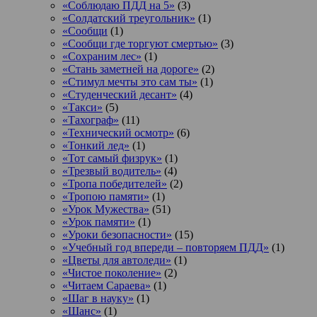
«Соблюдаю ПДД на 5»
(3)
«Солдатский треугольник»
(1)
«Сообщи
(1)
«Сообщи где торгуют смертью»
(3)
«Сохраним лес»
(1)
«Стань заметней на дороге»
(2)
«Стимул мечты это сам ты»
(1)
«Студенческий десант»
(4)
«Такси»
(5)
«Тахограф»
(11)
«Технический осмотр»
(6)
«Тонкий лед»
(1)
«Тот самый физрук»
(1)
«Трезвый водитель»
(4)
«Тропа победителей»
(2)
«Тропою памяти»
(1)
«Урок Мужества»
(51)
«Урок памяти»
(1)
«Уроки безопасности»
(15)
«Учебный год впереди – повторяем ПДД»
(1)
«Цветы для автоледи»
(1)
«Чистое поколение»
(2)
«Читаем Сараева»
(1)
«Шаг в науку»
(1)
«Шанс»
(1)