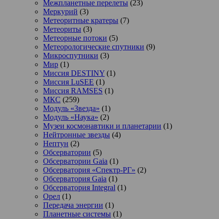
Межпланетные перелеты
(23)
Меркурий
(3)
Метеоритные кратеры
(7)
Метеориты
(3)
Метеорные потоки
(5)
Метеорологические спутники
(9)
Микроспутники
(3)
Мир
(1)
Миссия DESTINY
(1)
Миссия LuSEE
(1)
Миссия RAMSES
(1)
МКС
(259)
Модуль «Звезда»
(1)
Модуль «Наука»
(2)
Музеи космонавтики и планетарии
(1)
Нейтронные звезды
(4)
Нептун
(2)
Обсерватории
(5)
Обсерватории Gaia
(1)
Обсерватория «Спектр-РГ»
(2)
Обсерватория Gaia
(1)
Обсерватория Integral
(1)
Орел
(1)
Передача энергии
(1)
Планетные системы
(1)