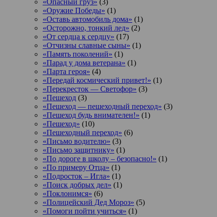
«Опасный груз»
(3)
«Оружие Победы»
(1)
«Оставь автомобиль дома»
(1)
«Осторожно, тонкий лед»
(2)
«От сердца к сердцу»
(17)
«Отчизны славные сыны»
(1)
«Память поколений»
(1)
«Парад у дома ветерана»
(1)
«Парта героя»
(4)
«Передай космический привет!»
(1)
«Перекресток — Светофор»
(3)
«Пешеход
(3)
«Пешеход — пешеходный переход»
(3)
«Пешеход будь внимателен!»
(1)
«Пешеход»
(10)
«Пешеходный переход»
(6)
«Письмо водителю»
(3)
«Письмо защитнику»
(1)
«По дороге в школу – безопасно!»
(1)
«По примеру Отца»
(1)
«Подросток ‒ Игла»
(1)
«Поиск добрых дел»
(1)
«Поклонимся»
(6)
«Полицейский Дед Мороз»
(5)
«Помоги пойти учиться»
(1)