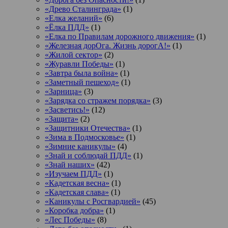
«Древо Сталинграда»
(1)
«Елка желаний»
(6)
«Ёлка ПДД»
(1)
«Елка по Правилам дорожного движения»
(1)
«Железная дорОга. Жизнь дорогА!»
(1)
«Жилой сектор»
(2)
«Журавли Победы»
(1)
«Завтра была война»
(1)
«Заметный пешеход»
(1)
«Зарница»
(3)
«Зарядка со стражем порядка»
(3)
«Засветись!»
(12)
«Защита»
(2)
«Защитники Отечества»
(1)
«Зима в Подмосковье»
(1)
«Зимние каникулы»
(4)
«Знай и соблюдай ПДД»
(1)
«Знай наших»
(42)
«Изучаем ПДД»
(1)
«Кадетская весна»
(1)
«Кадетская слава»
(1)
«Каникулы с Росгвардией»
(45)
«Коробка добра»
(1)
«Лес Победы»
(8)