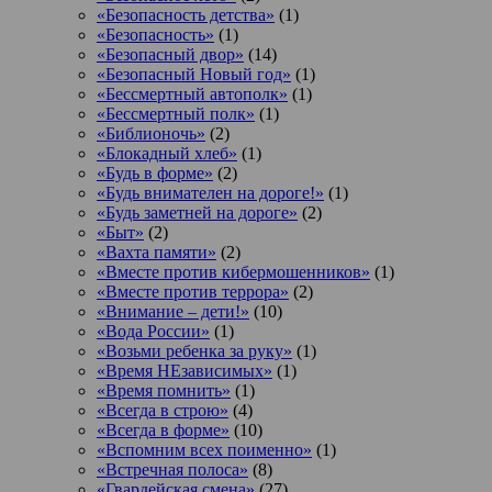
«Безопасность детства»
(1)
«Безопасность»
(1)
«Безопасный двор»
(14)
«Безопасный Новый год»
(1)
«Бессмертный автополк»
(1)
«Бессмертный полк»
(1)
«Библионочь»
(2)
«Блокадный хлеб»
(1)
«Будь в форме»
(2)
«Будь внимателен на дороге!»
(1)
«Будь заметней на дороге»
(2)
«Быт»
(2)
«Вахта памяти»
(2)
«Вместе против кибермошенников»
(1)
«Вместе против террора»
(2)
«Внимание – дети!»
(10)
«Вода России»
(1)
«Возьми ребенка за руку»
(1)
«Время НЕзависимых»
(1)
«Время помнить»
(1)
«Всегда в строю»
(4)
«Всегда в форме»
(10)
«Вспомним всех поименно»
(1)
«Встречная полоса»
(8)
«Гвардейская смена»
(27)