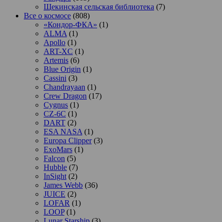
Щекинская сельская библиотека
(7)
Все о космосе
(808)
«Кондор-ФКА»
(1)
ALMA
(1)
Apollo
(1)
ART-XC
(1)
Artemis
(6)
Blue Origin
(1)
Cassini
(3)
Chandrayaan
(1)
Crew Dragon
(17)
Cygnus
(1)
CZ-6C
(1)
DART
(2)
ESA NASA
(1)
Europa Clipper
(3)
ExoMars
(1)
Falcon
(5)
Hubble
(7)
InSight
(2)
James Webb
(36)
JUICE
(2)
LOFAR
(1)
LOOP
(1)
Lunar Starship
(3)