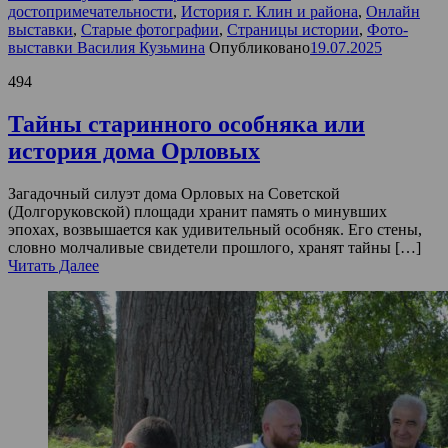
достопримечательности
,
История г. Клин и района
,
Онлайн
выставки
,
Старые фотографии
,
Страницы истории
,
Фото-
выставки Василия Кузьмина
Опубликовано
19.07.2025
494
Тайны старинного особняка или
история дома Орловых
Загадочный силуэт дома Орловых на Советской
(Долгоруковской) площади хранит память о минувших
эпохах, возвышается как удивительный особняк. Его стены,
словно молчаливые свидетели прошлого, хранят тайны […]
Читать Далее