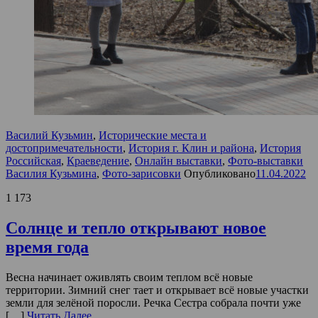
Василий Кузьмин
,
Исторические места и
достопримечательности
,
История г. Клин и района
,
История
Российская
,
Краеведение
,
Онлайн выставки
,
Фото-выставки
Василия Кузьмина
,
Фото-зарисовки
Опубликовано
11.04.2022
1 173
Солнце и тепло открывают новое
время года
Весна начинает оживлять своим теплом всё новые
территории. Зимний снег тает и открывает всё новые участки
земли для зелёной поросли. Речка Сестра собрала почти уже
[…]
Читать Далее