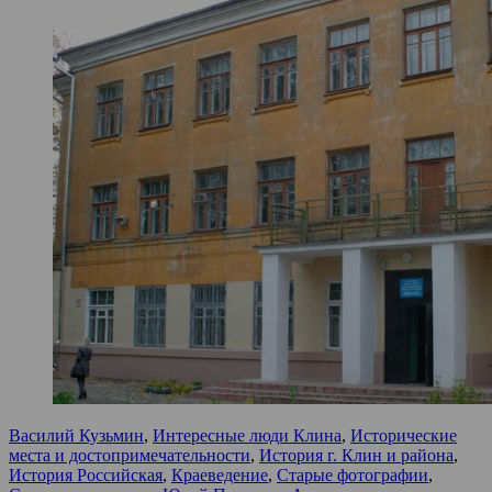
Василий Кузьмин
,
Интересные люди Клина
,
Исторические
места и достопримечательности
,
История г. Клин и района
,
История Российская
,
Краеведение
,
Старые фотографии
,