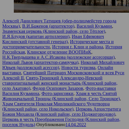
Алексей Данилович Татищев (обер-полицмейстер города
Москвы)
,
В.И.Баженов (архитектор)
,
Василий Кузьмин
,
Знаменская церковь (Клинский район, село Тёплое)
,
И.Я.Блудов (капитан артиллерии)
,
Иван Ефимович
Кислинский (отставной генерал)
,
Исторические места и
достопримечательности
,
История г. Клин и района
,
История
Российская
,
Клинское отделение ВООПИиК
,
Н.К.Твердышева и А.С.Исакова (коллежские ассесорши)
,
Николай Львов (архитектор-самоучка)
,
Николай Михайлович
Юрьев (коллежский асессор)
,
Новости туризма
,
Онлайн
выставки
,
Святейший Патриарх Московсковский и всея Руси
Алексий II
,
Свято-Троицкий Александро-Невский
ставропигиальный женский монастырь (Клинский район,
село Акатово)
,
Федор Осипович Захаров
,
Фото-выставки
Василия Кузьмина
,
Фото-зарисовки
,
Храм в честь Святой
Живоначальной Троицы (Клинский район, Село Троицкое)
,
Храм Святителя Николая Мирликийского Чудотворца
(Клинский район, село Никольское)
,
Церковь Архистратига
Божия Михаила (Клинский район, село Поджигородово)
,
Церковь в честь Преображения Господня (Клинский район,
поселок Нудоль)
Опубликовано
14.04.2022