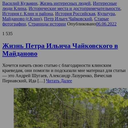
Василий Кузьмин
,
Жизнь интересных людей
,
Интересные
люди Клина
,
Исторические места и достопримечательности
,
История г. Клин и района
,
История Российская
,
Культура
,
Майданово (г.Клин)
,
Петр Ильич Чайковский
,
Старые
фотографии
,
Страницы истории
Опубликовано
06.06.2022
1 535
Жизнь Петра Ильича Чайковского в
Майданово
Хочется начать свою статью с благодарности клинским
краеведам, они помогли и подсказали мне материал для статьи
— это Андрей Шугаев, Александр Лазуренко, Вячеслав
Пернавский, Ида […]
Читать Далее