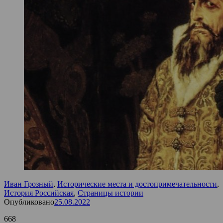
Иван Грозный
,
Исторические места и достопримечательности
,
История Российская
,
Страницы истории
Опубликовано
25.08.2022
668