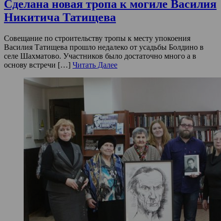
Сделана новая тропа к могиле Василия
Никитича Татищева
Совещание по строительству тропы к месту упокоения
Василия Татищева прошло недалеко от усадьбы Болдино в
селе Шахматово. Участников было достаточно много а в
основу встречи […]
Читать Далее