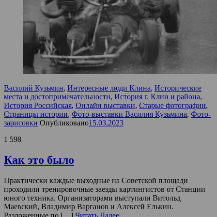
Василий Кузьмин
,
Интересные люди Клина
,
Исторические
места и достопримечательности
,
История г. Клин и района
,
История Российская
,
Онлайн выставки
,
Старые фотографии
,
Страницы истории
,
Фото-выставки Василия Кузьмина
,
Фото-
зарисовки
Опубликовано
15.03.2023
1 598
Как это было
Практически каждые выходные на Советской площади
проходили тренировочные заезды картингистов от Станции
юного техника. Организаторами выступали Витольд
Маевский, Владимир Варганов и Алексей Елькин.
Разложенные по […]
Читать Далее