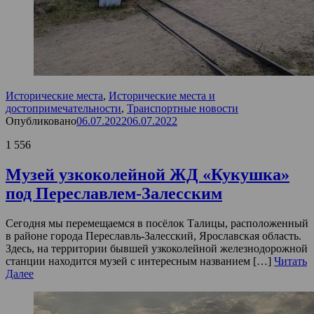
Исторические места
,
Исторические места и
достопримечательности
,
Транспортные новости
Опубликовано
06.07.2022
06.07.2022
1 556
Музей узкоколейной ЖД «Кукушка»
под Переславлем-Залесским
Сегодня мы перемещаемся в посёлок Талицы, расположенный
в районе города Переславль-Залесский, Ярославская область.
Здесь, на территории бывшей узкоколейной железнодорожной
станции находится музей с интересным названием […]
Читать
Далее