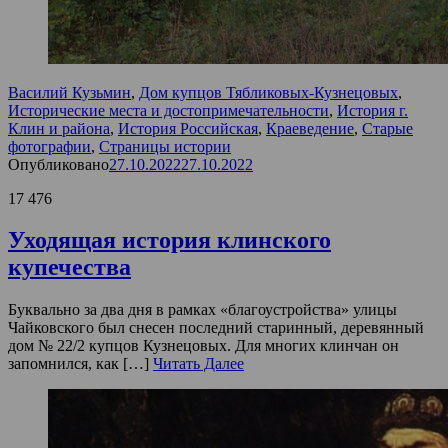
Василий Кузьмин
,
Дом купцов Тябликовых-Кузнецовых
,
Исторические места и достопримечательности
,
История г.
Клин и района
,
История Российская
,
Краеведение
,
Старые
фотографии
,
Страницы истории
Опубликовано
27.10.2022
27.10.2022
17 476
Уходящая история клинского
купечества
Буквально за два дня в рамках «благоустройства» улицы
Чайковского был снесен последний старинный, деревянный
дом № 22/2 купцов Кузнецовых. Для многих клинчан он
запомнился, как […]
Читать Далее