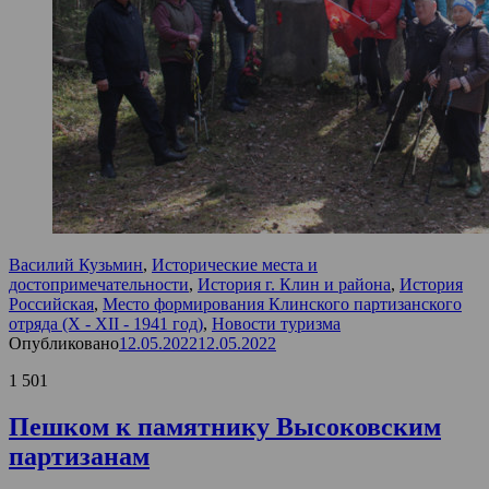
Василий Кузьмин
,
Исторические места и
достопримечательности
,
История г. Клин и района
,
История
Российская
,
Место формирования Клинского партизанского
отряда (X - XII - 1941 год)
,
Новости туризма
Опубликовано
12.05.2022
12.05.2022
1 501
Пешком к памятнику Высоковским
партизанам