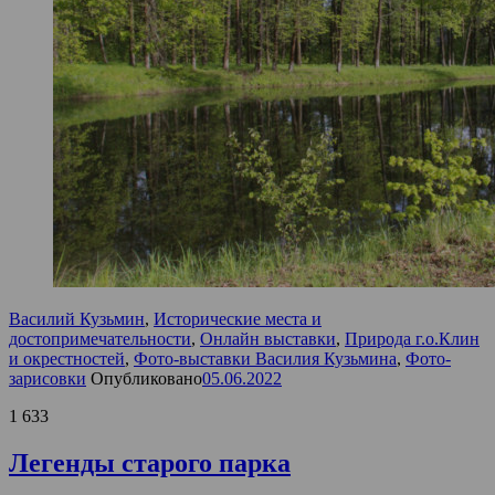
Василий Кузьмин
,
Исторические места и
достопримечательности
,
Онлайн выставки
,
Природа г.о.Клин
и окрестностей
,
Фото-выставки Василия Кузьмина
,
Фото-
зарисовки
Опубликовано
05.06.2022
1 633
Легенды старого парка