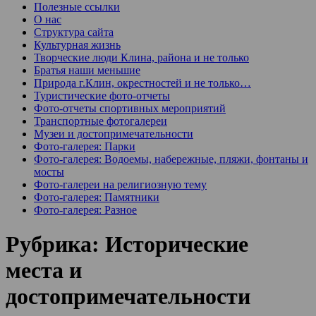
Полезные ссылки
О нас
Структура сайта
Культурная жизнь
Творческие люди Клина, района и не только
Братья наши меньшие
Природа г.Клин, окрестностей и не только…
Туристические фото-отчеты
Фото-отчеты спортивных мероприятий
Транспортные фотогалереи
Музеи и достопримечательности
Фото-галерея: Парки
Фото-галерея: Водоемы, набережные, пляжи, фонтаны и
мосты
Фото-галереи на религиозную тему
Фото-галерея: Памятники
Фото-галерея: Разное
Рубрика:
Исторические
места и
достопримечательности