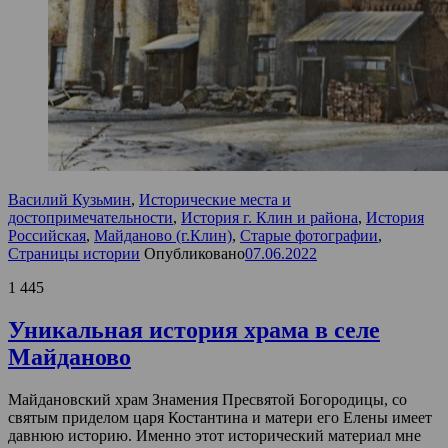
Василий Кузьмин
,
Исторические места и
достопримечательности
,
История г. Клин и района
,
История
Российская
,
Майданово (г.Клин)
,
Старые фотографии
,
Страницы истории
Опубликовано
07.06.2022
1 445
Уникальная история храма в селе
Майданово
Майдановский храм Знамения Пресвятой Богородицы, со
святым приделом царя Костантина и матери его Елены имеет
давнюю историю. Именно этот исторический материал мне