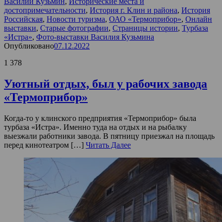
Василий Кузьмин
,
Исторические места и
достопримечательности
,
История г. Клин и района
,
История
Российская
,
Новости туризма
,
ОАО «Термоприбор»
,
Онлайн
выставки
,
Старые фотографии
,
Страницы истории
,
Турбаза
«Истра»
,
Фото-выставки Василия Кузьмина
Опубликовано
07.12.2022
1 378
Уютный отдых, был у рабочих завода
«Термоприбор»
Когда-то у клинского предприятия «Термоприбор» была
турбаза «Истра». Именно туда на отдых и на рыбалку
выезжали работники завода. В пятницу приезжал на площадь
перед кинотеатром […]
Читать Далее