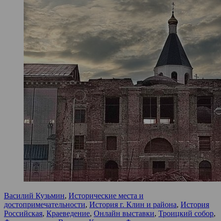
Василий Кузьмин
,
Исторические места и
достопримечательности
,
История г. Клин и района
,
История
Российская
,
Краеведение
,
Онлайн выставки
,
Троицкий собор
,