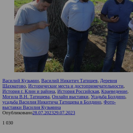
Василий Кузьмин
,
Василий Никитич Татищев
,
Деревня
Шахматово
,
Исторические места и достопримечательности
,
История г. Клин и района
,
История Российская
,
Краеведение
,
Могила В.Н. Татищева
,
Онлайн выставки
,
Усадьба Болдино
,
усадьба Василия Никитича Татищева в Болдино
,
Фото-
выставки Василия Кузьмина
Опубликовано
28.07.2023
29.07.2023
1 030