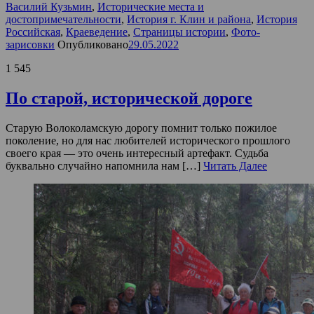
Василий Кузьмин
,
Исторические места и
достопримечательности
,
История г. Клин и района
,
История
Российская
,
Краеведение
,
Страницы истории
,
Фото-
зарисовки
Опубликовано
29.05.2022
1 545
По старой, исторической дороге
Старую Волоколамскую дорогу помнит только пожилое
поколение, но для нас любителей исторического прошлого
своего края — это очень интересный артефакт. Судьба
буквально случайно напомнила нам […]
Читать Далее