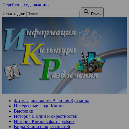
Перейти к содержанию

Искать для:
Поиск
Фото-зарисовки от Василия Кузьмина
Интересные люди Клина
Выставки
История г. Клин и окрестностей
История Клина в фотографиях
Виды Клина и окрестностей