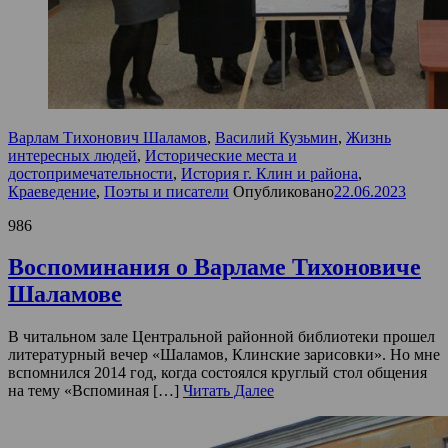
Варлам Тихонович Шаламов
,
Василий Кузьмин
,
Жизнь
интересных людей
,
Исторические места и
достопримечательности
,
История г. Клин и района
,
Краеведение
,
Поэты и писатели
Опубликовано
22.06.2023
986
Воспоминания о Варламе Тихоновиче
Шаламове
В читальном зале Центральной районной библиотеки прошел
литературный вечер «Шаламов, Клинские зарисовки». Но мне
вспомнился 2014 год, когда состоялся круглый стол общения
на тему «Вспоминая […]
Читать Далее