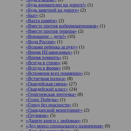
«Будь внимателен на дороге!»
(1)
«Будь заметней на дороге»
(2)
«Быт»
(2)
«Вахта памяти»
(2)
«Вместе против кибермошенников»
(1)
«Вместе против террора»
(2)
«Внимание – дети!»
(10)
«Вода России»
(1)
«Возьми ребенка за руку»
(1)
«Время НЕзависимых»
(1)
«Время помнить»
(1)
«Всегда в строю»
(4)
«Всегда в форме»
(10)
«Вспомним всех поименно»
(1)
«Встречная полоса»
(8)
«Гвардейская смена»
(27)
«Гвардейский класс»
(24)
«Георгиевская ленточка»
(8)
«Голос Победы»
(1)
«Город без опасности»
(1)
«Гражданский мониторинг»
(2)
«Грузовик»
(5)
«Дарите книги с любовью»
(1)
«Дед мороз специального назначения»
(9)