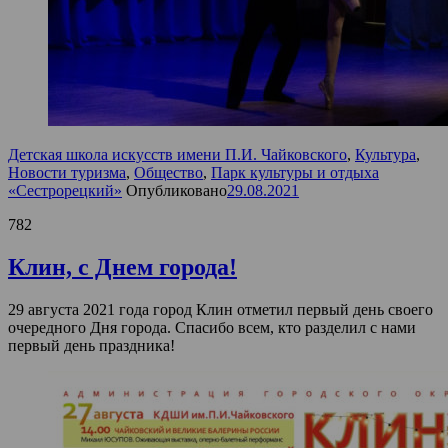
Детская школа искусств имени П.И. Чайковского
,
Культура
,
Новости туризма
,
Общество
,
Парк культуры и отдыха
«Сестрорецкий»
Опубликовано
29.08.2021
782
Клин, с Днем города!
29 августа 2021 года город Клин отметил первый день своего
очередного Дня города. Спасибо всем, кто разделил с нами
первый день праздника!