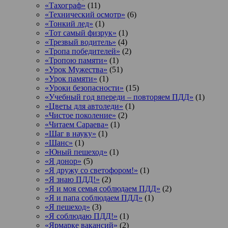
«Тахограф»
(11)
«Технический осмотр»
(6)
«Тонкий лед»
(1)
«Тот самый физрук»
(1)
«Трезвый водитель»
(4)
«Тропа победителей»
(2)
«Тропою памяти»
(1)
«Урок Мужества»
(51)
«Урок памяти»
(1)
«Уроки безопасности»
(15)
«Учебный год впереди – повторяем ПДД»
(1)
«Цветы для автоледи»
(1)
«Чистое поколение»
(2)
«Читаем Сараева»
(1)
«Шаг в науку»
(1)
«Шанс»
(1)
«Юный пешеход»
(1)
«Я донор»
(5)
«Я дружу со светофором!»
(1)
«Я знаю ПДД!»
(2)
«Я и моя семья соблюдаем ПДД»
(2)
«Я и папа соблюдаем ПДД»
(1)
«Я пешеход»
(3)
«Я соблюдаю ПДД!»
(1)
«Ярмарке вакансий»
(2)