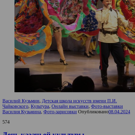
Василий Кузьмин
,
Детская школа искусств имени П.И.
Чайковского
,
Культура
,
Онлайн выставки
,
Фото-выставки
Василия Кузьмина
,
Фото-зарисовки
Опубликовано
08.04.2024
574
День казачьей культуры