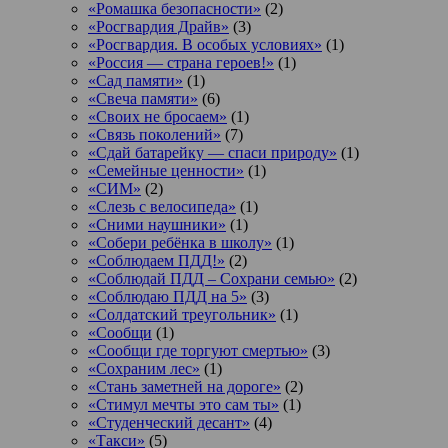
«Ромашка безопасности»
(2)
«Росгвардия Драйв»
(3)
«Росгвардия. В особых условиях»
(1)
«Россия — страна героев!»
(1)
«Сад памяти»
(1)
«Свеча памяти»
(6)
«Своих не бросаем»
(1)
«Связь поколений»
(7)
«Сдай батарейку — спаси природу»
(1)
«Семейные ценности»
(1)
«СИМ»
(2)
«Слезь с велосипеда»
(1)
«Сними наушники»
(1)
«Собери ребёнка в школу»
(1)
«Соблюдаем ПДД!»
(2)
«Соблюдай ПДД – Сохрани семью»
(2)
«Соблюдаю ПДД на 5»
(3)
«Солдатский треугольник»
(1)
«Сообщи
(1)
«Сообщи где торгуют смертью»
(3)
«Сохраним лес»
(1)
«Стань заметней на дороге»
(2)
«Стимул мечты это сам ты»
(1)
«Студенческий десант»
(4)
«Такси»
(5)