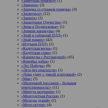
«Заметный пешеход»
(1)
«Зарница»
(3)
«Зарядка со стражем порядка»
(3)
«Засветись!»
(12)
«Защита»
(2)
«Защитники Отечества»
(1)
«Зима в Подмосковье»
(1)
«Зимние каникулы»
(4)
«Знай и соблюдай ПДД»
(1)
«Знай наших»
(42)
«Изучаем ПДД»
(1)
«Кадетская весна»
(1)
«Кадетская слава»
(1)
«Каникулы с Росгвардией»
(45)
«Коробка добра»
(1)
«Лес Победы»
(8)
«Лето без опасности»
(1)
«Лови удачу с умной платежкой»
(2)
«Мак»
(5)
«Маленький пассажир – большая
ответственность!»
(11)
«Минута молчания»
(1)
«Многодетная Россия»
(1)
«Молоды душой»
(1)
«Мото-скутер»
(4)