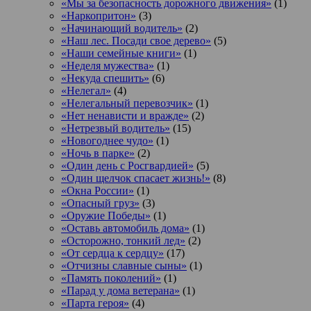
«Мы за безопасность дорожного движения»
(1)
«Наркопритон»
(3)
«Начинающий водитель»
(2)
«Наш лес. Посади свое дерево»
(5)
«Наши семейные книги»
(1)
«Неделя мужества»
(1)
«Некуда спешить»
(6)
«Нелегал»
(4)
«Нелегальный перевозчик»
(1)
«Нет ненависти и вражде»
(2)
«Нетрезвый водитель»
(15)
«Новогоднее чудо»
(1)
«Ночь в парке»
(2)
«Один день с Росгвардией»
(5)
«Один щелчок спасает жизнь!»
(8)
«Окна России»
(1)
«Опасный груз»
(3)
«Оружие Победы»
(1)
«Оставь автомобиль дома»
(1)
«Осторожно, тонкий лед»
(2)
«От сердца к сердцу»
(17)
«Отчизны славные сыны»
(1)
«Память поколений»
(1)
«Парад у дома ветерана»
(1)
«Парта героя»
(4)