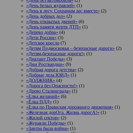
«День без автомобиля»
(2)
«День белых журавлей»
(1)
«День в лесу. Сохраним лес вместе»
(2)
«День добрых дел»
(2)
«День открытых дверей»
(6)
«День памяти жертв ДТП»
(1)
«Дерево добра»
(4)
«Дети России»
(3)
«Детское кресло
(7)
«Детям Подмосковья – безопасные дороги»
(2)
«Детям-безопасные дороги!»
(1)
«Диктант Победы»
(3)
«Дни Росгвардии»
(9)
«Добрая дорога детства»
(2)
«Добрые дела ЮИД»
(1)
«ДОЛЖНИК»
(4)
«Дорога без Опасности!»
(1)
«Древо Сталинграда»
(1)
«Елка желаний»
(6)
«Ёлка ПДД»
(1)
«Елка по Правилам дорожного движения»
(1)
«Железная дорОга. Жизнь дорогА!»
(1)
«Жилой сектор»
(2)
«Журавли Победы»
(1)
«Завтра была война»
(1)