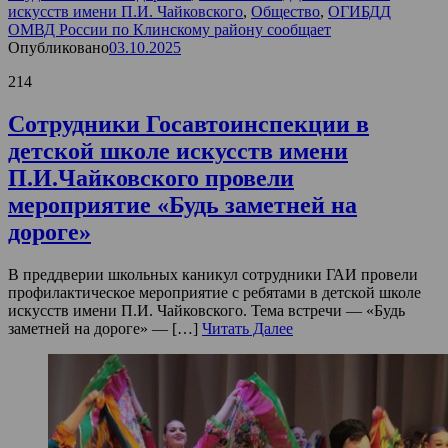
искусств имени П.И. Чайковского
,
Общество
,
ОГИБДД
ОМВД России по Клинскому району сообщает
Опубликовано
03.10.2025
214
Сотрудники Госавтоинспекции в
детской школе искусств имени
П.И.Чайковского провели
мероприятие «Будь заметней на
дороге»
В преддверии школьных каникул сотрудники ГАИ провели
профилактическое мероприятие с ребятами в детской школе
искусств имени П.И. Чайковского. Тема встречи — «Будь
заметней на дороге» — […]
Читать Далее