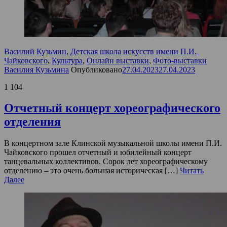
Василий Кузьмин
,
Детская школа искусств имени П.И.
Чайковского
,
Культура
,
Онлайн выставки
,
Фото-выставки
Василия Кузьмина
Опубликовано
27.04.2023
27.04.2023
1 104
Отчетный концерт хореографического
отделения
В концертном зале Клинской музыкальной школы имени П.И.
Чайковского прошел отчетный и юбилейный концерт
танцевальных коллективов. Сорок лет хореографическому
отделению – это очень большая историческая […]
Читать
Далее