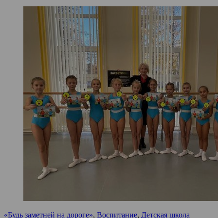
«Будь заметней на дороге»
,
Воспитание
,
Детская школа