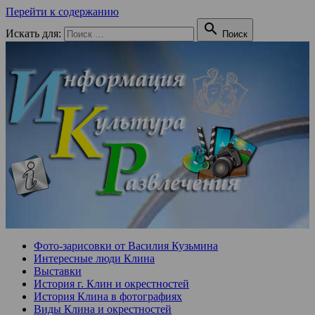
Перейти к содержанию

Искать для:
Поиск
Фото-зарисовки от Василия Кузьмина
Интересные люди Клина
Выставки
История г. Клин и окрестностей
История Клина в фотографиях
Виды Клина и окрестностей