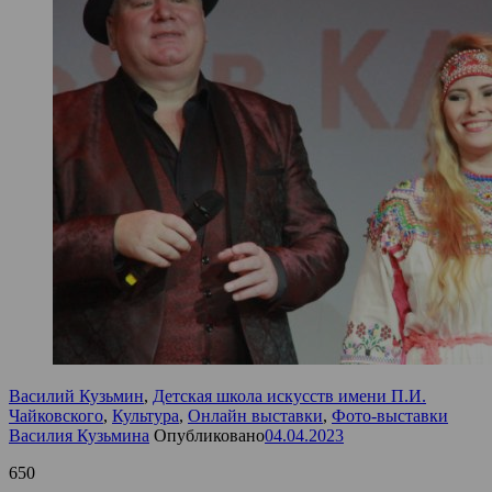
Василий Кузьмин
,
Детская школа искусств имени П.И.
Чайковского
,
Культура
,
Онлайн выставки
,
Фото-выставки
Василия Кузьмина
Опубликовано
04.04.2023
650