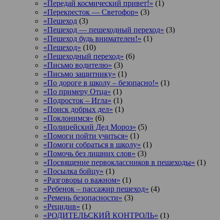
«Передай космический привет!»
(1)
«Перекресток — Светофор»
(3)
«Пешеход
(3)
«Пешеход — пешеходный переход»
(3)
«Пешеход будь внимателен!»
(1)
«Пешеход»
(10)
«Пешеходный переход»
(6)
«Письмо водителю»
(3)
«Письмо защитнику»
(1)
«По дороге в школу – безопасно!»
(1)
«По примеру Отца»
(1)
«Подросток ‒ Игла»
(1)
«Поиск добрых дел»
(1)
«Поклонимся»
(6)
«Полицейский Дед Мороз»
(5)
«Помоги пойти учиться»
(1)
«Помоги собраться в школу»
(1)
«Помочь без лишних слов»
(3)
«Посвящение первоклассников в пешеходы»
(1)
«Посылка бойцу»
(1)
«Разговоры о важном»
(1)
«Ребенок – пассажир пешеход»
(4)
«Ремень безопасности»
(3)
«Рецидив»
(1)
«РОДИТЕЛЬСКИЙ КОНТРОЛЬ»
(1)