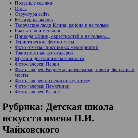
Полезные ссылки
О нас
Структура сайта
Культурная жизнь
Творческие люди Клина, района и не только
Братья наши меньшие
Природа г.Клин, окрестностей и не только…
Туристические фото-отчеты
Фото-отчеты спортивных мероприятий
Транспортные фотогалереи
Музеи и достопримечательности
Фото-галерея: Парки
Фото-галерея: Водоемы, набережные, пляжи, фонтаны и
мосты
Фото-галереи на религиозную тему
Фото-галерея: Памятники
Фото-галерея: Разное
Рубрика:
Детская школа
искусств имени П.И.
Чайковского