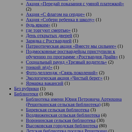
Акция «Передай показания с умной платежкой»
(2)
Акция «С флагом на сердце»
(1)
Акция «Собери ребенка в школу»
(1)
будь ярким»
(1)
где торгуют смертью»
(1)
День открытых дверей
(1)
Зарядка с Росгвардией
(1)
Патриотическая акция «Вместе мы сильнее»
(1)
Подмосковные росгвардейцы приступили к
обучению по программе «Росгвардия Драйв»
(1)
Социальный раунд «Трезвый водитель»
(2)
тонкий лёд!»
(1)
Фото-челлендж «Связь поколений»
(2)
Экологическая акция «Чистый берег»
(1)
Ярмарка вакансий
(1)
Без рубрики
(1)
Библиотеки
(1 094)
Библиотека имени Юрия Петровича Артюхина
(Решоткинская сельская библиотека)
(18)
Биревская сельская библиотека
(3)
Воздвиженская сельская библиотека
(4)
Воронинская сельская библиотека
(30)
Высоковская городская библиотека
(80)
Детская библиотека поселка Решоткино
(1)