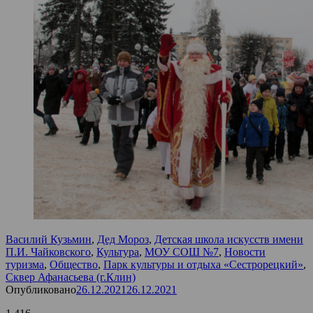
Василий Кузьмин
,
Дед Мороз
,
Детская школа искусств имени
П.И. Чайковского
,
Культура
,
МОУ СОШ №7
,
Новости
туризма
,
Общество
,
Парк культуры и отдыха «Сестрорецкий»
,
Сквер Афанасьева (г.Клин)
Опубликовано
26.12.2021
26.12.2021