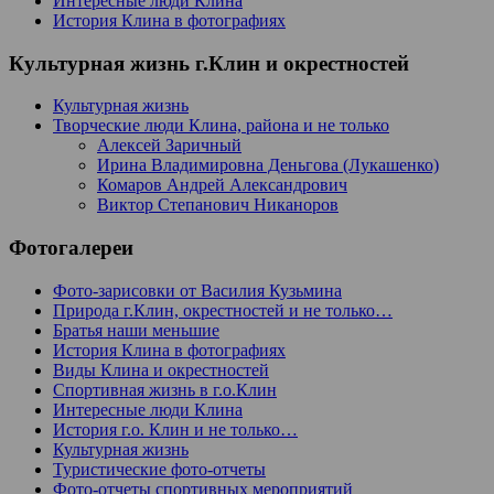
Интересные люди Клина
История Клина в фотографиях
Культурная жизнь г.Клин и окрестностей
Культурная жизнь
Творческие люди Клина, района и не только
Алексей Заричный
Ирина Владимировна Деньгова (Лукашенко)
Комаров Андрей Александрович
Виктор Степанович Никаноров
Фотогалереи
Фото-зарисовки от Василия Кузьмина
Природа г.Клин, окрестностей и не только…
Братья наши меньшие
История Клина в фотографиях
Виды Клина и окрестностей
Спортивная жизнь в г.о.Клин
Интересные люди Клина
История г.о. Клин и не только…
Культурная жизнь
Туристические фото-отчеты
Фото-отчеты спортивных мероприятий