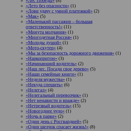
«Лес Победы»
(8)
«Лето без опасности»
(1)
«Лови удачу с умной платежкой»
(2)
«Мак»
(5)
«Маленький пассажир – большая
ответственность!»
(11)
«Минута молчания»
(1)
«Многодетная Россия»
(1)
«Молоды душой»
(1)
«Мото-скутер»
(4)
«Мы за безопасность дорожного движения»
(1)
«Наркопритон»
(3)
«Начинающий водитель»
(2)
«Наш лес. Посади свое дерево»
(5)
«Наши семейные книги»
(1)
«Неделя мужества»
(1)
«Некуда спешить»
(6)
«Нелегал»
(4)
«Нелегальный перевозчик»
(1)
«Нет ненависти и вражде»
(2)
«Нетрезвый водитель»
(15)
«Новогоднее чудо»
(1)
«Ночь в парке»
(2)
«Один день с Росгвардией»
(5)
«Один щелчок спасает жизнь!»
(8)