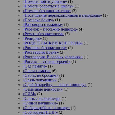
«Помоги пойти учиться»
(1)
«Помоги собраться в школу»
(1)
«Помочь без лишних слов»
(3)
«Посвящение первоклассников в пешеходы»
(1)
«Посылка бойцу»
(1)
«Разговоры о важном»
(1)
«Ребенок – пассажир пешеход»
(4)
«Ремень безопасности»
(3)
«Рецидив»
(1)
«РОДИТЕЛЬСКИЙ КОНТРОЛЬ»
(1)
«Ромашка безопасности»
(2)
«Росгвардия Драйв»
(3)
«Росгвардия. В особых условиях»
(1)
«Россия — страна героев!»
(1)
«Сад памяти»
(1)
«Свеча памяти»
(6)
«Своих не бросаем»
(1)
«Связь поколений»
(7)
«Сдай батарейку — спаси природу»
(1)
«Семейные ценности»
(1)
«СИМ»
(2)
«Слезь с велосипеда»
(1)
«Сними наушники»
(1)
«Собери ребёнка в школу»
(1)
«Соблюдаем ПДД!»
(2)