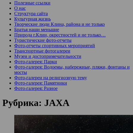
Полезные ссылки
О нас
Структура сайта
Культурная жизнь
Творческие люди Клина, района и не только
Братья наши меньшие
Природа г.Клин, окрестностей и не только…
Туристические фото-отчеты
Фото-отчеты спортивных мероприятий
Транспортные фотогалереи
Музеи и достопримечательности
Фото-галерея: Парки
Фото-галерея: Водоемы, набережные, пляжи, фонтаны и
мосты
Фото-галереи на религиозную тему
Фото-галерея: Памятники
Фото-галерея: Разное
Рубрика:
JAXA