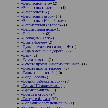
«Безопасное лето»
(2)
«Безопасность детства»
(1)
«Безопасность»
(1)
«Безопасный двор»
(14)
«Безопасный Новый год»
(1)
«Бессмертный автополк»
(1)
«Бессмертный полк»
(1)
«Библионочь»
(2)
«Блокадный хлеб»
(1)
«Будь в форме»
(2)
«Будь внимателен на дороге!»
(1)
«Будь заметней на дороге»
(2)
«Быт»
(2)
«Вахта памяти»
(2)
«Вместе против кибермошенников»
(1)
«Вместе против террора»
(2)
«Внимание – дети!»
(10)
«Вода России»
(1)
«Возьми ребенка за руку»
(1)
«Время НЕзависимых»
(1)
«Время помнить»
(1)
«Всегда в строю»
(4)
«Всегда в форме»
(10)
«Вспомним всех поименно»
(1)
«Встречная полоса»
(8)