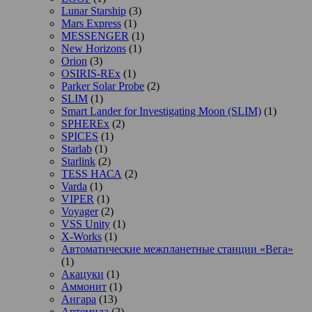
Lunar Starship
(3)
Mars Express
(1)
MESSENGER
(1)
New Horizons
(1)
Orion
(3)
OSIRIS-REx
(1)
Parker Solar Probe
(2)
SLIM
(1)
Smart Lander for Investigating Moon (SLIM)
(1)
SPHEREx
(2)
SPICES
(1)
Starlab
(1)
Starlink
(2)
TESS НАСА
(2)
Varda
(1)
VIPER
(1)
Voyager
(2)
VSS Unity
(1)
X-Works
(1)
Автоматические межпланетные станции «Вега»
(1)
Акацуки
(1)
Аммонит
(1)
Ангара
(13)
Артемида
(2)