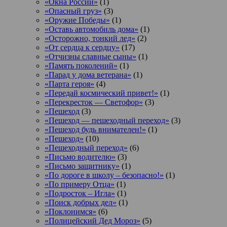
«Окна России»
(1)
«Опасный груз»
(3)
«Оружие Победы»
(1)
«Оставь автомобиль дома»
(1)
«Осторожно, тонкий лед»
(2)
«От сердца к сердцу»
(17)
«Отчизны славные сыны»
(1)
«Память поколений»
(1)
«Парад у дома ветерана»
(1)
«Парта героя»
(4)
«Передай космический привет!»
(1)
«Перекресток — Светофор»
(3)
«Пешеход
(3)
«Пешеход — пешеходный переход»
(3)
«Пешеход будь внимателен!»
(1)
«Пешеход»
(10)
«Пешеходный переход»
(6)
«Письмо водителю»
(3)
«Письмо защитнику»
(1)
«По дороге в школу – безопасно!»
(1)
«По примеру Отца»
(1)
«Подросток ‒ Игла»
(1)
«Поиск добрых дел»
(1)
«Поклонимся»
(6)
«Полицейский Дед Мороз»
(5)