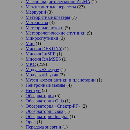
Массив радиотелескопов ALMA
(1)
Межпланетные перелеты
(23)
Меркурий
(3)
Метеоритные кратеры
(7)
Метеориты
(3)
Метеорные потоки
(5)
Метеорологические спутники
(9)
Микроспутники
(3)
Мир
(1)
Миссия DESTINY
(1)
Миссия LuSEE
(1)
Миссия RAMSES
(1)
МКС
(259)
Модуль «Звезда»
(1)
Модуль «Наука»
(2)
Музеи космонавтики и планетарии
(1)
Нейтронные звезды
(4)
Нептун
(2)
Обсерватории
(5)
Обсерватории Gaia
(1)
Обсерватория «Спектр-РГ»
(2)
Обсерватория Gaia
(1)
Обсерватория Integral
(1)
Орел
(1)
Передача энергии
(1)