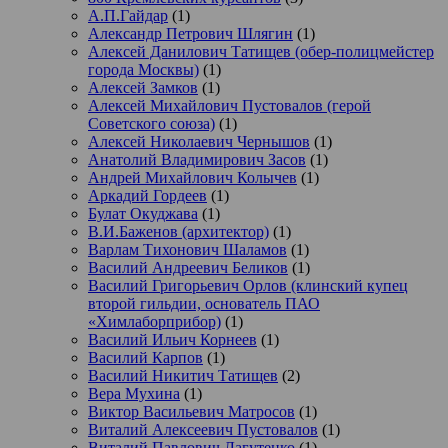
А.П.Гайдар
(1)
Александр Петрович Шлягин
(1)
Алексей Данилович Татищев (обер-полицмейстер
города Москвы)
(1)
Алексей Замков
(1)
Алексей Михайлович Пустовалов (герой
Советского союза)
(1)
Алексей Николаевич Чернышов
(1)
Анатолий Владимирович Засов
(1)
Андрей Михайлович Колычев
(1)
Аркадий Гордеев
(1)
Булат Окуджава
(1)
В.И.Баженов (архитектор)
(1)
Варлам Тихонович Шаламов
(1)
Василий Андреевич Беликов
(1)
Василий Григорьевич Орлов (клинский купец
второй гильдии, основатель ПАО
«Химлаборприбор)
(1)
Василий Ильич Корнеев
(1)
Василий Карпов
(1)
Василий Никитич Татищев
(2)
Вера Мухина
(1)
Виктор Васильевич Матросов
(1)
Виталий Алексеевич Пустовалов
(1)
Виталий Павлович Лагутенко
(1)