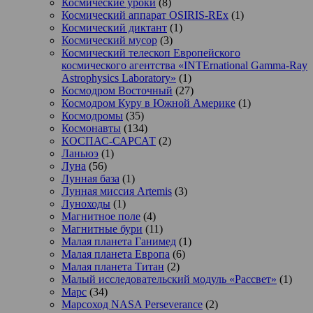
Космические уроки
(8)
Космический аппарат OSIRIS-REx
(1)
Космический диктант
(1)
Космический мусор
(3)
Космический телескоп Европейского
космического агентства «INTErnational Gamma-Ray
Astrophysics Laboratory»
(1)
Космодром Восточный
(27)
Космодром Куру в Южной Америке
(1)
Космодромы
(35)
Космонавты
(134)
КОСПАС-САРСАТ
(2)
Ланьюэ
(1)
Луна
(56)
Лунная база
(1)
Лунная миссия Artemis
(3)
Луноходы
(1)
Магнитное поле
(4)
Магнитные бури
(11)
Малая планета Ганимед
(1)
Малая планета Европа
(6)
Малая планета Титан
(2)
Малый исследовательский модуль «Рассвет»
(1)
Марс
(34)
Марсоход NASA Perseverance
(2)