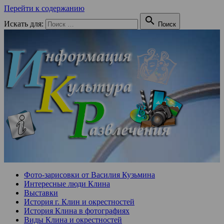
Перейти к содержанию

Искать для:
Поиск
Фото-зарисовки от Василия Кузьмина
Интересные люди Клина
Выставки
История г. Клин и окрестностей
История Клина в фотографиях
Виды Клина и окрестностей