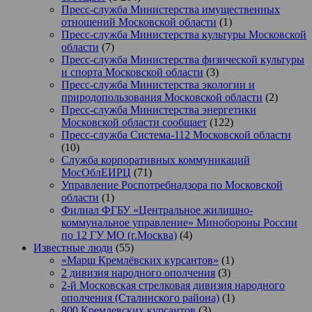
Пресс-служба Министерства имущественных
отношений Московской области
(1)
Пресс-служба Министерства культуры Московской
области
(7)
Пресс-служба Министерства физической культуры
и спорта Московской области
(3)
Пресс-служба Министерства экологии и
природопользования Московской области
(2)
Пресс-служба Министерства энергетики
Московской области сообщает
(122)
Пресс-служба Система-112 Московской области
(10)
Служба корпоративных коммуникаций
МосОблЕИРЦ
(71)
Управление Роспотребнадзора по Московской
области
(1)
Филиал ФГБУ «Центральное жилищно-
коммунальное управление» Минобороны России
по 12 ГУ МО (г.Москва)
(4)
Известные люди
(55)
«Марш Кремлёвских курсантов»
(1)
2 дивизия народного ополчения
(3)
2-й Московская стрелковая дивизия народного
ополчения (Сталинского района)
(1)
800 Кремлевских курсантов
(3)