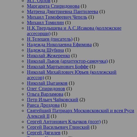
М.Г. Орлов
(1)
Маргарита Спиридонова
(1)
Матрена Дмитриевна Пантилеева
(1)
Михаил Тимофеевич Чепель
(1)
Михаил Томилин
(1)
Н.К.Твердышева и А.С.Исакова (коллежские
ассесорши)
(1)
Н.Телешев (писатель)
(1)
Надежда Николаевна Ефимова
(3)
Надежда Шубина
(1)
Николай Жежеренко
(1)
Николай Львов (архитектор-самоучка)
(1)
Николай Мартынович Боффе
(1)
Николай Михайлович Юрьев (коллежский
асессор)
(1)
Николай Цыганков
(1)
Олег Спиридонов
(1)
Ольга Варламова
(1)
Петр Ильич Чайковский
(2)
Раиса Дроздова
(1)
Святейший Патриарх Московсковский и всея Руси
Алексий II
(1)
Сергей Антонович Клычков (поэт)
(1)
Сергей Васильевич Глинский
(1)
Сергей Дягилев
(1)