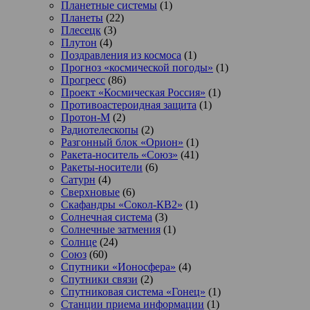
Планетные системы
(1)
Планеты
(22)
Плесецк
(3)
Плутон
(4)
Поздравления из космоса
(1)
Прогноз «космической погоды»
(1)
Прогресс
(86)
Проект «Космическая Россия»
(1)
Противоастероидная защита
(1)
Протон-М
(2)
Радиотелескопы
(2)
Разгонный блок «Орион»
(1)
Ракета-носитель «Союз»
(41)
Ракеты-носители
(6)
Сатурн
(4)
Сверхновые
(6)
Скафандры «Сокол-КВ2»
(1)
Солнечная система
(3)
Солнечные затмения
(1)
Солнце
(24)
Союз
(60)
Спутники «Ионосфера»
(4)
Спутники связи
(2)
Спутниковая система «Гонец»
(1)
Станции приема информации
(1)