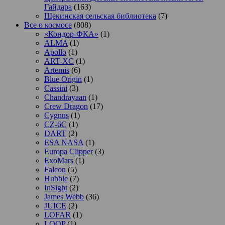
Гайдара
(163)
Щекинская сельская библиотека
(7)
Все о космосе
(808)
«Кондор-ФКА»
(1)
ALMA
(1)
Apollo
(1)
ART-XC
(1)
Artemis
(6)
Blue Origin
(1)
Cassini
(3)
Chandrayaan
(1)
Crew Dragon
(17)
Cygnus
(1)
CZ-6C
(1)
DART
(2)
ESA NASA
(1)
Europa Clipper
(3)
ExoMars
(1)
Falcon
(5)
Hubble
(7)
InSight
(2)
James Webb
(36)
JUICE
(2)
LOFAR
(1)
LOOP
(1)