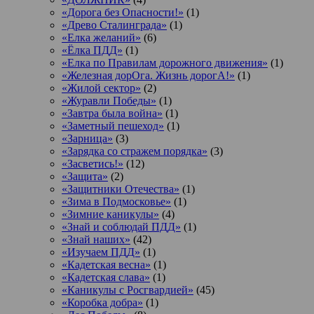
«Дорога без Опасности!»
(1)
«Древо Сталинграда»
(1)
«Елка желаний»
(6)
«Ёлка ПДД»
(1)
«Елка по Правилам дорожного движения»
(1)
«Железная дорОга. Жизнь дорогА!»
(1)
«Жилой сектор»
(2)
«Журавли Победы»
(1)
«Завтра была война»
(1)
«Заметный пешеход»
(1)
«Зарница»
(3)
«Зарядка со стражем порядка»
(3)
«Засветись!»
(12)
«Защита»
(2)
«Защитники Отечества»
(1)
«Зима в Подмосковье»
(1)
«Зимние каникулы»
(4)
«Знай и соблюдай ПДД»
(1)
«Знай наших»
(42)
«Изучаем ПДД»
(1)
«Кадетская весна»
(1)
«Кадетская слава»
(1)
«Каникулы с Росгвардией»
(45)
«Коробка добра»
(1)