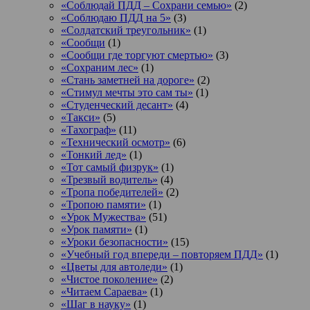
«Соблюдай ПДД – Сохрани семью»
(2)
«Соблюдаю ПДД на 5»
(3)
«Солдатский треугольник»
(1)
«Сообщи
(1)
«Сообщи где торгуют смертью»
(3)
«Сохраним лес»
(1)
«Стань заметней на дороге»
(2)
«Стимул мечты это сам ты»
(1)
«Студенческий десант»
(4)
«Такси»
(5)
«Тахограф»
(11)
«Технический осмотр»
(6)
«Тонкий лед»
(1)
«Тот самый физрук»
(1)
«Трезвый водитель»
(4)
«Тропа победителей»
(2)
«Тропою памяти»
(1)
«Урок Мужества»
(51)
«Урок памяти»
(1)
«Уроки безопасности»
(15)
«Учебный год впереди – повторяем ПДД»
(1)
«Цветы для автоледи»
(1)
«Чистое поколение»
(2)
«Читаем Сараева»
(1)
«Шаг в науку»
(1)