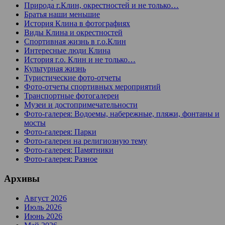
Природа г.Клин, окрестностей и не только…
Братья наши меньшие
История Клина в фотографиях
Виды Клина и окрестностей
Спортивная жизнь в г.о.Клин
Интересные люди Клина
История г.о. Клин и не только…
Культурная жизнь
Туристические фото-отчеты
Фото-отчеты спортивных мероприятий
Транспортные фотогалереи
Музеи и достопримечательности
Фото-галерея: Водоемы, набережные, пляжи, фонтаны и
мосты
Фото-галерея: Парки
Фото-галереи на религиозную тему
Фото-галерея: Памятники
Фото-галерея: Разное
Архивы
Август 2026
Июль 2026
Июнь 2026