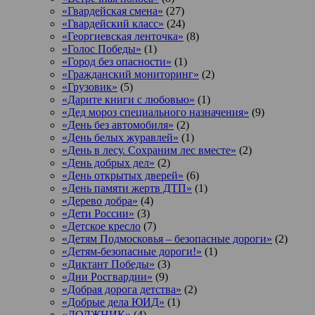
«Гвардейская смена»
(27)
«Гвардейский класс»
(24)
«Георгиевская ленточка»
(8)
«Голос Победы»
(1)
«Город без опасности»
(1)
«Гражданский мониторинг»
(2)
«Грузовик»
(5)
«Дарите книги с любовью»
(1)
«Дед мороз специального назначения»
(9)
«День без автомобиля»
(2)
«День белых журавлей»
(1)
«День в лесу. Сохраним лес вместе»
(2)
«День добрых дел»
(2)
«День открытых дверей»
(6)
«День памяти жертв ДТП»
(1)
«Дерево добра»
(4)
«Дети России»
(3)
«Детское кресло
(7)
«Детям Подмосковья – безопасные дороги»
(2)
«Детям-безопасные дороги!»
(1)
«Диктант Победы»
(3)
«Дни Росгвардии»
(9)
«Добрая дорога детства»
(2)
«Добрые дела ЮИД»
(1)
«ДОЛЖНИК»
(4)