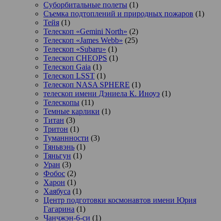
Суборбитальные полеты
(1)
Съемка подтоплений и природных пожаров
(1)
Тейя
(1)
Телескоп «Gemini North»
(2)
Телескоп «James Webb»
(25)
Телескоп «Subaru»
(1)
Телескоп CHEOPS
(1)
Телескоп Gaia
(1)
Телескоп LSST
(1)
Телескоп NASA SPHERE
(1)
телескоп имени Дэниела К. Иноуэ
(1)
Телескопы
(11)
Темные карлики
(1)
Титан
(3)
Тритон
(1)
Туманнности
(3)
Тяньвэнь
(1)
Тяньгун
(1)
Уран
(3)
Фобос
(2)
Харон
(1)
Хаябуса
(1)
Центр подготовки космонавтов имени Юрия
Гагарина
(1)
Чанчжэн-6-си
(1)