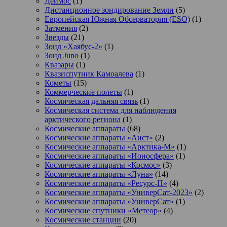
Деймос
(1)
Дистанционное зондирование Земли
(5)
Европейская Южная Обсерватория (ESO)
(1)
Затмения
(2)
Звезды
(21)
Зонд «Хаябус-2»
(1)
Зонд Juno
(1)
Квазары
(1)
Квазиспутник Камоалева
(1)
Кометы
(15)
Коммерческие полеты
(1)
Космическая дальняя связь
(1)
Космическая система для наблюдения
арктического региона
(1)
Космические аппараты
(68)
Космические аппараты «Аист»
(2)
Космические аппараты «Арктика-М»
(1)
Космические аппараты «Ионосфера»
(1)
Космические аппараты «Космос»
(3)
Космические аппараты «Луна»
(14)
Космические аппараты «Ресурс-П»
(4)
Космические аппараты «УниверСат-2023»
(2)
Космические аппараты «УниверСат»
(1)
Космические спутники «Метеор»
(4)
Космические станции
(20)