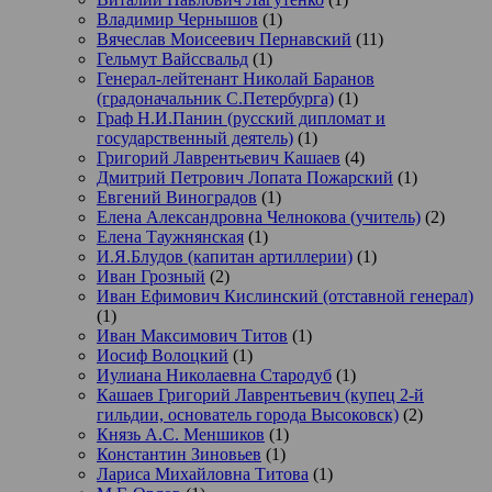
Владимир Чернышов
(1)
Вячеслав Моисеевич Пернавский
(11)
Гельмут Вайссвальд
(1)
Генерал-лейтенант Николай Баранов
(градоначальник С.Петербурга)
(1)
Граф Н.И.Панин (русский дипломат и
государственный деятель)
(1)
Григорий Лаврентьевич Кашаев
(4)
Дмитрий Петрович Лопата Пожарский
(1)
Евгений Виноградов
(1)
Елена Александровна Челнокова (учитель)
(2)
Елена Таужнянская
(1)
И.Я.Блудов (капитан артиллерии)
(1)
Иван Грозный
(2)
Иван Ефимович Кислинский (отставной генерал)
(1)
Иван Максимович Титов
(1)
Иосиф Волоцкий
(1)
Иулиана Николаевна Стародуб
(1)
Кашаев Григорий Лаврентьевич (купец 2-й
гильдии, основатель города Высоковск)
(2)
Князь А.С. Меншиков
(1)
Константин Зиновьев
(1)
Лариса Михайловна Титова
(1)