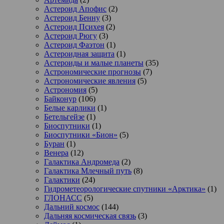
Астероид Апофис
(2)
Астероид Бенну
(3)
Астероид Психея
(2)
Астероид Рюгу
(3)
Астероид Фаэтон
(1)
Астероидная защита
(1)
Астероиды и малые планеты
(35)
Астрономические прогнозы
(7)
Астрономические явления
(5)
Астрономия
(5)
Байконур
(106)
Белые карлики
(1)
Бетельгейзе
(1)
Биоспутники
(1)
Биоспутники «Бион»
(5)
Буран
(1)
Венера
(12)
Галактика Андромеда
(2)
Галактика Млечный путь
(8)
Галактики
(24)
Гидрометеорологические спутники «Арктика»
(1)
ГЛОНАСС
(5)
Дальний космос
(144)
Дальняя космическая связь
(3)