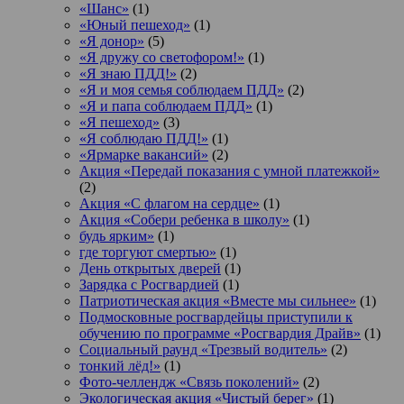
«Шанс»
(1)
«Юный пешеход»
(1)
«Я донор»
(5)
«Я дружу со светофором!»
(1)
«Я знаю ПДД!»
(2)
«Я и моя семья соблюдаем ПДД»
(2)
«Я и папа соблюдаем ПДД»
(1)
«Я пешеход»
(3)
«Я соблюдаю ПДД!»
(1)
«Ярмарке вакансий»
(2)
Акция «Передай показания с умной платежкой»
(2)
Акция «С флагом на сердце»
(1)
Акция «Собери ребенка в школу»
(1)
будь ярким»
(1)
где торгуют смертью»
(1)
День открытых дверей
(1)
Зарядка с Росгвардией
(1)
Патриотическая акция «Вместе мы сильнее»
(1)
Подмосковные росгвардейцы приступили к
обучению по программе «Росгвардия Драйв»
(1)
Социальный раунд «Трезвый водитель»
(2)
тонкий лёд!»
(1)
Фото-челлендж «Связь поколений»
(2)
Экологическая акция «Чистый берег»
(1)