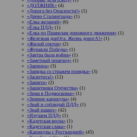
«ДОЛЖНИК»
(4)
«Дорога без Опасности!»
(1)
«Древо Сталинграда»
(1)
«Елка желаний»
(6)
«Ёлка ПДД»
(1)
«Елка по Правилам дорожного движения»
(1)
«Железная дорОга. Жизнь дорогА!»
(1)
«Жилой сектор»
(2)
«Журавли Победы»
(1)
«Завтра была война»
(1)
«Заметный пешеход»
(1)
«Зарница»
(3)
«Зарядка со стражем порядка»
(3)
«Засветись!»
(12)
«Защита»
(2)
«Защитники Отечества»
(1)
«Зима в Подмосковье»
(1)
«Зимние каникулы»
(4)
«Знай и соблюдай ПДД»
(1)
«Знай наших»
(42)
«Изучаем ПДД»
(1)
«Кадетская весна»
(1)
«Кадетская слава»
(1)
«Каникулы с Росгвардией»
(45)