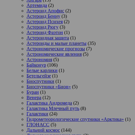
Артемида
(2)
Астероид Апофис
(2)
Астероид Бенну
(3)
Астероид Психея
(2)
Астероид Рюгу
(3)
Астероид Фаэтон
(1)
Астероидная защита
(1)
Астероиды и малые планеты
(35)
Астрономические прогнозы
(7)
Астрономические явления
(5)
Астрономия
(5)
Байконур
(106)
Белые карлики
(1)
Бетельгейзе
(1)
Биоспутники
(1)
Биоспутники «Бион»
(5)
Буран
(1)
Венера
(12)
Галактика Андромеда
(2)
Галактика Млечный путь
(8)
Галактики
(24)
Гидрометеорологические спутники «Арктика»
(1)
ГЛОНАСС
(5)
Дальний космос
(144)