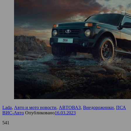
Lada
,
Авто и мото новости
,
АВТОВАЗ
,
Внедорожники
,
ПСА
ВИС-Авто
Опубликовано
16.03.2023
541