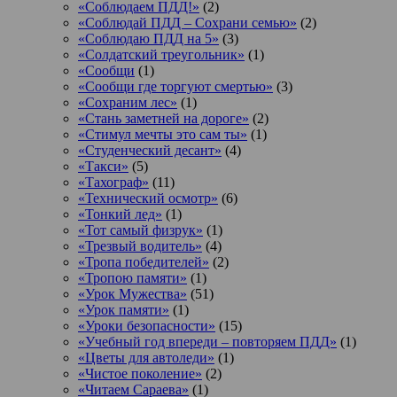
«Соблюдаем ПДД!»
(2)
«Соблюдай ПДД – Сохрани семью»
(2)
«Соблюдаю ПДД на 5»
(3)
«Солдатский треугольник»
(1)
«Сообщи
(1)
«Сообщи где торгуют смертью»
(3)
«Сохраним лес»
(1)
«Стань заметней на дороге»
(2)
«Стимул мечты это сам ты»
(1)
«Студенческий десант»
(4)
«Такси»
(5)
«Тахограф»
(11)
«Технический осмотр»
(6)
«Тонкий лед»
(1)
«Тот самый физрук»
(1)
«Трезвый водитель»
(4)
«Тропа победителей»
(2)
«Тропою памяти»
(1)
«Урок Мужества»
(51)
«Урок памяти»
(1)
«Уроки безопасности»
(15)
«Учебный год впереди – повторяем ПДД»
(1)
«Цветы для автоледи»
(1)
«Чистое поколение»
(2)
«Читаем Сараева»
(1)