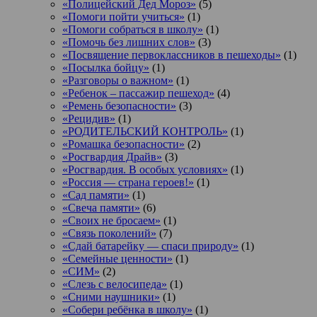
«Полицейский Дед Мороз»
(5)
«Помоги пойти учиться»
(1)
«Помоги собраться в школу»
(1)
«Помочь без лишних слов»
(3)
«Посвящение первоклассников в пешеходы»
(1)
«Посылка бойцу»
(1)
«Разговоры о важном»
(1)
«Ребенок – пассажир пешеход»
(4)
«Ремень безопасности»
(3)
«Рецидив»
(1)
«РОДИТЕЛЬСКИЙ КОНТРОЛЬ»
(1)
«Ромашка безопасности»
(2)
«Росгвардия Драйв»
(3)
«Росгвардия. В особых условиях»
(1)
«Россия — страна героев!»
(1)
«Сад памяти»
(1)
«Свеча памяти»
(6)
«Своих не бросаем»
(1)
«Связь поколений»
(7)
«Сдай батарейку — спаси природу»
(1)
«Семейные ценности»
(1)
«СИМ»
(2)
«Слезь с велосипеда»
(1)
«Сними наушники»
(1)
«Собери ребёнка в школу»
(1)