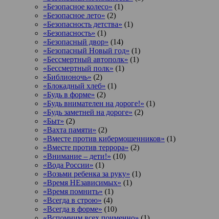
«Безопасное колесо»
(1)
«Безопасное лето»
(2)
«Безопасность детства»
(1)
«Безопасность»
(1)
«Безопасный двор»
(14)
«Безопасный Новый год»
(1)
«Бессмертный автополк»
(1)
«Бессмертный полк»
(1)
«Библионочь»
(2)
«Блокадный хлеб»
(1)
«Будь в форме»
(2)
«Будь внимателен на дороге!»
(1)
«Будь заметней на дороге»
(2)
«Быт»
(2)
«Вахта памяти»
(2)
«Вместе против кибермошенников»
(1)
«Вместе против террора»
(2)
«Внимание – дети!»
(10)
«Вода России»
(1)
«Возьми ребенка за руку»
(1)
«Время НЕзависимых»
(1)
«Время помнить»
(1)
«Всегда в строю»
(4)
«Всегда в форме»
(10)
«Вспомним всех поименно»
(1)