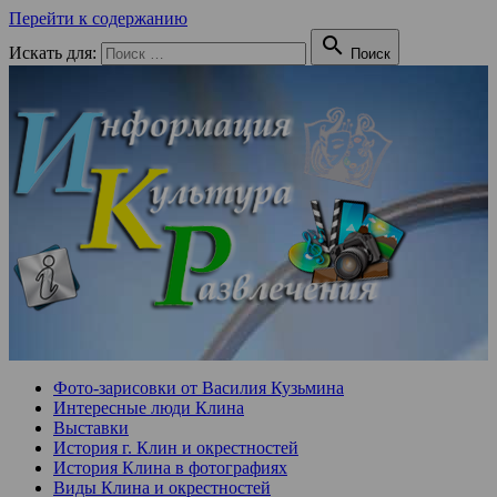
Перейти к содержанию

Искать для:
Поиск
Фото-зарисовки от Василия Кузьмина
Интересные люди Клина
Выставки
История г. Клин и окрестностей
История Клина в фотографиях
Виды Клина и окрестностей