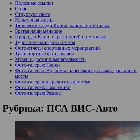
Полезные ссылки
О нас
Структура сайта
Культурная жизнь
Творческие люди Клина, района и не только
Братья наши меньшие
Природа г.Клин, окрестностей и не только…
Туристические фото-отчеты
Фото-отчеты спортивных мероприятий
Транспортные фотогалереи
Музеи и достопримечательности
Фото-галерея: Парки
Фото-галерея: Водоемы, набережные, пляжи, фонтаны и
мосты
Фото-галереи на религиозную тему
Фото-галерея: Памятники
Фото-галерея: Разное
Рубрика:
ПСА ВИС-Авто