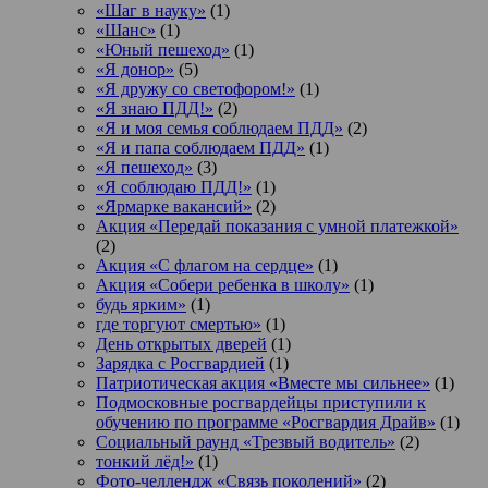
«Шаг в науку»
(1)
«Шанс»
(1)
«Юный пешеход»
(1)
«Я донор»
(5)
«Я дружу со светофором!»
(1)
«Я знаю ПДД!»
(2)
«Я и моя семья соблюдаем ПДД»
(2)
«Я и папа соблюдаем ПДД»
(1)
«Я пешеход»
(3)
«Я соблюдаю ПДД!»
(1)
«Ярмарке вакансий»
(2)
Акция «Передай показания с умной платежкой»
(2)
Акция «С флагом на сердце»
(1)
Акция «Собери ребенка в школу»
(1)
будь ярким»
(1)
где торгуют смертью»
(1)
День открытых дверей
(1)
Зарядка с Росгвардией
(1)
Патриотическая акция «Вместе мы сильнее»
(1)
Подмосковные росгвардейцы приступили к
обучению по программе «Росгвардия Драйв»
(1)
Социальный раунд «Трезвый водитель»
(2)
тонкий лёд!»
(1)
Фото-челлендж «Связь поколений»
(2)