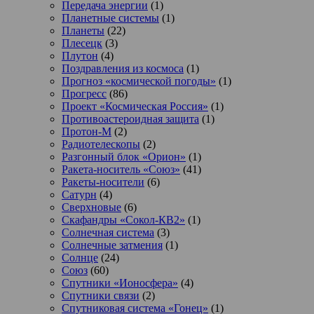
Передача энергии
(1)
Планетные системы
(1)
Планеты
(22)
Плесецк
(3)
Плутон
(4)
Поздравления из космоса
(1)
Прогноз «космической погоды»
(1)
Прогресс
(86)
Проект «Космическая Россия»
(1)
Противоастероидная защита
(1)
Протон-М
(2)
Радиотелескопы
(2)
Разгонный блок «Орион»
(1)
Ракета-носитель «Союз»
(41)
Ракеты-носители
(6)
Сатурн
(4)
Сверхновые
(6)
Скафандры «Сокол-КВ2»
(1)
Солнечная система
(3)
Солнечные затмения
(1)
Солнце
(24)
Союз
(60)
Спутники «Ионосфера»
(4)
Спутники связи
(2)
Спутниковая система «Гонец»
(1)