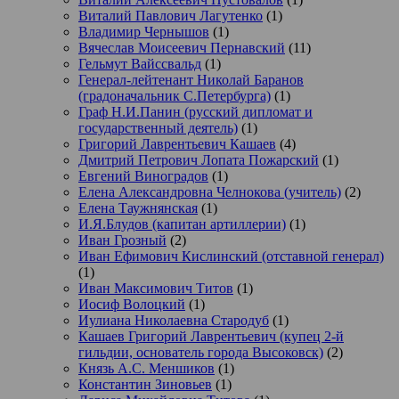
Виталий Павлович Лагутенко
(1)
Владимир Чернышов
(1)
Вячеслав Моисеевич Пернавский
(11)
Гельмут Вайссвальд
(1)
Генерал-лейтенант Николай Баранов
(градоначальник С.Петербурга)
(1)
Граф Н.И.Панин (русский дипломат и
государственный деятель)
(1)
Григорий Лаврентьевич Кашаев
(4)
Дмитрий Петрович Лопата Пожарский
(1)
Евгений Виноградов
(1)
Елена Александровна Челнокова (учитель)
(2)
Елена Таужнянская
(1)
И.Я.Блудов (капитан артиллерии)
(1)
Иван Грозный
(2)
Иван Ефимович Кислинский (отставной генерал)
(1)
Иван Максимович Титов
(1)
Иосиф Волоцкий
(1)
Иулиана Николаевна Стародуб
(1)
Кашаев Григорий Лаврентьевич (купец 2-й
гильдии, основатель города Высоковск)
(2)
Князь А.С. Меншиков
(1)
Константин Зиновьев
(1)