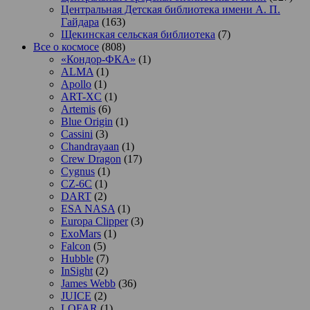
Центральная Детская библиотека имени А. П.
Гайдара
(163)
Щекинская сельская библиотека
(7)
Все о космосе
(808)
«Кондор-ФКА»
(1)
ALMA
(1)
Apollo
(1)
ART-XC
(1)
Artemis
(6)
Blue Origin
(1)
Cassini
(3)
Chandrayaan
(1)
Crew Dragon
(17)
Cygnus
(1)
CZ-6C
(1)
DART
(2)
ESA NASA
(1)
Europa Clipper
(3)
ExoMars
(1)
Falcon
(5)
Hubble
(7)
InSight
(2)
James Webb
(36)
JUICE
(2)
LOFAR
(1)