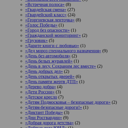
«Встречная полоса»
(8)
«Гвардейская смена»
(27)
«Гвардейский класс»
(24)
«Георгиевская ленточка»
(8)
«Голос Победы»
(1)
«Город без опасности»
(1)
«Гражданский мониторинг»
(2)
«Грузовик»
(5)
«Дарите книги с любовью»
(1)
«Дед мороз специального назначения»
(9)
«День без автомобиля»
(2)
«День белых журавлей»
(1)
«День в лесу. Сохраним лес вместе»
(2)
«День добрых дел»
(2)
«День открытых дверей»
(6)
«День памяти жертв ДТП»
(1)
«Дерево добра»
(4)
«Дети России»
(3)
«Детское кресло
(7)
«Детям Подмосковья – безопасные дороги»
(2)
«Детям-безопасные дороги!»
(1)
«Диктант Победы»
(3)
«Дни Росгвардии»
(9)
«Добрая дорога детства»
(2)
«Добрые дела ЮИД»
(1)