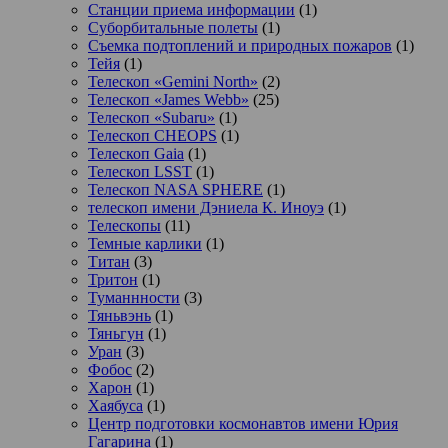
Станции приема информации
(1)
Суборбитальные полеты
(1)
Съемка подтоплений и природных пожаров
(1)
Тейя
(1)
Телескоп «Gemini North»
(2)
Телескоп «James Webb»
(25)
Телескоп «Subaru»
(1)
Телескоп CHEOPS
(1)
Телескоп Gaia
(1)
Телескоп LSST
(1)
Телескоп NASA SPHERE
(1)
телескоп имени Дэниела К. Иноуэ
(1)
Телескопы
(11)
Темные карлики
(1)
Титан
(3)
Тритон
(1)
Туманнности
(3)
Тяньвэнь
(1)
Тяньгун
(1)
Уран
(3)
Фобос
(2)
Харон
(1)
Хаябуса
(1)
Центр подготовки космонавтов имени Юрия
Гагарина
(1)