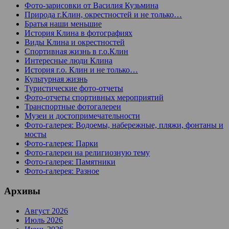
Фото-зарисовки от Василия Кузьмина
Природа г.Клин, окрестностей и не только…
Братья наши меньшие
История Клина в фотографиях
Виды Клина и окрестностей
Спортивная жизнь в г.о.Клин
Интересные люди Клина
История г.о. Клин и не только…
Культурная жизнь
Туристические фото-отчеты
Фото-отчеты спортивных мероприятий
Транспортные фотогалереи
Музеи и достопримечательности
Фото-галерея: Водоемы, набережные, пляжи, фонтаны и
мосты
Фото-галерея: Парки
Фото-галереи на религиозную тему
Фото-галерея: Памятники
Фото-галерея: Разное
Архивы
Август 2026
Июль 2026