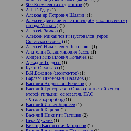
800 Кремлевских курсантов
(3)
А.П.Гайдар
(1)
Александр Петрович Шлягин
(1)
Алексей Данилович Татищев (обер-полицмейстер
города Москвы)
(1)
Алексей Замков
(1)
Алексей Михайлович Пустовалов (герой
Советского союза)
(1)
Алексей Николаевич Чернышов
(1)
Анатолий Владимирович Засов
(1)
Андрей Михайлович Колычев
(1)
Аркадий Гордеев
(1)
Булат Окуджава
(1)
В.И.Баженов (архитектор)
(1)
Варлам Тихонович Шаламов
(1)
Василий Андреевич Беликов
(1)
Василий Григорьевич Орлов (клинский купец
второй гильдии, основатель ПАО
«Химлаборприбор)
(1)
Василий Ильич Корнеев
(1)
Василий Карпов
(1)
Василий Никитич Татищев
(2)
Вера Мухина
(1)
Виктор Васильевич Матросов
(1)
Виталий Алексеевич Пустовалов
(1)