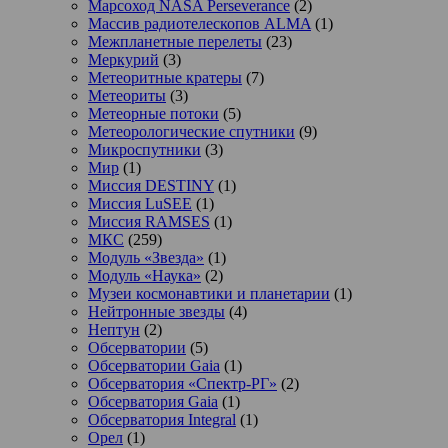
Марсоход NASA Perseverance
(2)
Массив радиотелескопов ALMA
(1)
Межпланетные перелеты
(23)
Меркурий
(3)
Метеоритные кратеры
(7)
Метеориты
(3)
Метеорные потоки
(5)
Метеорологические спутники
(9)
Микроспутники
(3)
Мир
(1)
Миссия DESTINY
(1)
Миссия LuSEE
(1)
Миссия RAMSES
(1)
МКС
(259)
Модуль «Звезда»
(1)
Модуль «Наука»
(2)
Музеи космонавтики и планетарии
(1)
Нейтронные звезды
(4)
Нептун
(2)
Обсерватории
(5)
Обсерватории Gaia
(1)
Обсерватория «Спектр-РГ»
(2)
Обсерватория Gaia
(1)
Обсерватория Integral
(1)
Орел
(1)