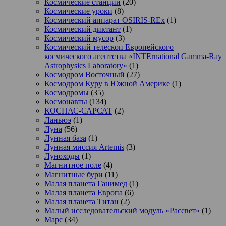
Космические станции
(20)
Космические уроки
(8)
Космический аппарат OSIRIS-REx
(1)
Космический диктант
(1)
Космический мусор
(3)
Космический телескоп Европейского
космического агентства «INTErnational Gamma-Ray
Astrophysics Laboratory»
(1)
Космодром Восточный
(27)
Космодром Куру в Южной Америке
(1)
Космодромы
(35)
Космонавты
(134)
КОСПАС-САРСАТ
(2)
Ланьюэ
(1)
Луна
(56)
Лунная база
(1)
Лунная миссия Artemis
(3)
Луноходы
(1)
Магнитное поле
(4)
Магнитные бури
(11)
Малая планета Ганимед
(1)
Малая планета Европа
(6)
Малая планета Титан
(2)
Малый исследовательский модуль «Рассвет»
(1)
Марс
(34)