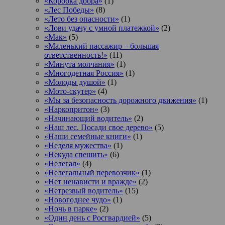
«Коробка добра»
(1)
«Лес Победы»
(8)
«Лето без опасности»
(1)
«Лови удачу с умной платежкой»
(2)
«Мак»
(5)
«Маленький пассажир – большая
ответственность!»
(11)
«Минута молчания»
(1)
«Многодетная Россия»
(1)
«Молоды душой»
(1)
«Мото-скутер»
(4)
«Мы за безопасность дорожного движения»
(1)
«Наркопритон»
(3)
«Начинающий водитель»
(2)
«Наш лес. Посади свое дерево»
(5)
«Наши семейные книги»
(1)
«Неделя мужества»
(1)
«Некуда спешить»
(6)
«Нелегал»
(4)
«Нелегальный перевозчик»
(1)
«Нет ненависти и вражде»
(2)
«Нетрезвый водитель»
(15)
«Новогоднее чудо»
(1)
«Ночь в парке»
(2)
«Один день с Росгвардией»
(5)