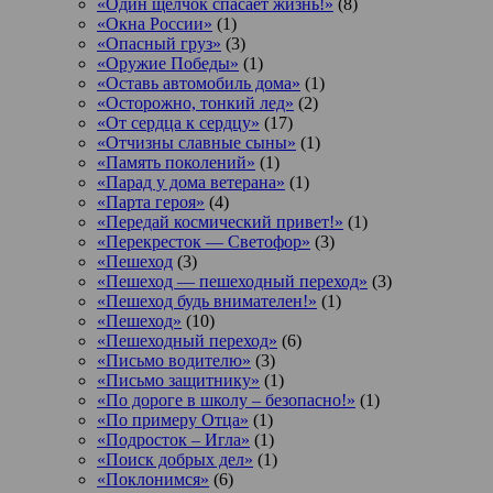
«Один щелчок спасает жизнь!»
(8)
«Окна России»
(1)
«Опасный груз»
(3)
«Оружие Победы»
(1)
«Оставь автомобиль дома»
(1)
«Осторожно, тонкий лед»
(2)
«От сердца к сердцу»
(17)
«Отчизны славные сыны»
(1)
«Память поколений»
(1)
«Парад у дома ветерана»
(1)
«Парта героя»
(4)
«Передай космический привет!»
(1)
«Перекресток — Светофор»
(3)
«Пешеход
(3)
«Пешеход — пешеходный переход»
(3)
«Пешеход будь внимателен!»
(1)
«Пешеход»
(10)
«Пешеходный переход»
(6)
«Письмо водителю»
(3)
«Письмо защитнику»
(1)
«По дороге в школу – безопасно!»
(1)
«По примеру Отца»
(1)
«Подросток ‒ Игла»
(1)
«Поиск добрых дел»
(1)
«Поклонимся»
(6)