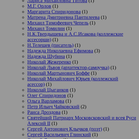
Лариса Михайловна Титова
(1)
М.Г. Орлов
(1)
Маргарита Спиридонова
(1)
Матрена Дмитриевна Пантилеева
(1)
Михаил Тимофеевич Чепель
(1)
Михаил Томилин
(1)
Н.К.Твердышева и А.С.Исакова (коллежские
ассесорши)
(1)
Н.Телешев (писатель)
(1)
Надежда Николаевна Ефимова
(3)
Надежда Шубина
(1)
Николай Жежеренко
(1)
Николай Львов (архитектор-самоучка)
(1)
Николай Мартынович Боффе
(1)
Николай Михайлович Юрьев (коллежский
асессор)
(1)
Николай Цыганков
(1)
Олег Спиридонов
(1)
Ольга Варламова
(1)
Петр Ильич Чайковский
(2)
Раиса Дроздова
(1)
Святейший Патриарх Московсковский и всея Руси
Алексий II
(1)
Сергей Антонович Клычков (поэт)
(1)
Сергей Васильевич Глинский
(1)