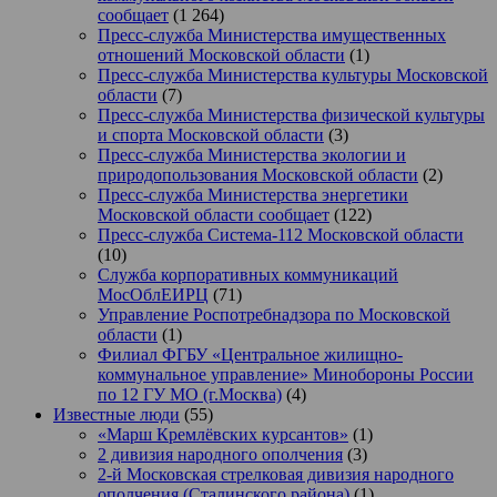
сообщает
(1 264)
Пресс-служба Министерства имущественных
отношений Московской области
(1)
Пресс-служба Министерства культуры Московской
области
(7)
Пресс-служба Министерства физической культуры
и спорта Московской области
(3)
Пресс-служба Министерства экологии и
природопользования Московской области
(2)
Пресс-служба Министерства энергетики
Московской области сообщает
(122)
Пресс-служба Система-112 Московской области
(10)
Служба корпоративных коммуникаций
МосОблЕИРЦ
(71)
Управление Роспотребнадзора по Московской
области
(1)
Филиал ФГБУ «Центральное жилищно-
коммунальное управление» Минобороны России
по 12 ГУ МО (г.Москва)
(4)
Известные люди
(55)
«Марш Кремлёвских курсантов»
(1)
2 дивизия народного ополчения
(3)
2-й Московская стрелковая дивизия народного
ополчения (Сталинского района)
(1)