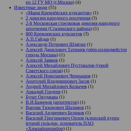
по 12 ГУ МО (г.Москва)
(4)
Известные люди
(55)
«Марш Кремлёвских курсантов»
(1)
2 дивизия народного ополчения
(3)
2-й Московская стрелковая дивизия народного
ополчения (Сталинского района)
(1)
800 Кремлевских курсантов
(3)
А.П.Гайдар
(1)
Александр Петрович Шлягин
(1)
Алексей Данилович Татищев (обер-полицмейстер
города Москвы)
(1)
Алексей Замков
(1)
Алексей Михайлович Пустовалов (герой
Советского союза)
(1)
Алексей Николаевич Чернышов
(1)
Анатолий Владимирович Засов
(1)
Андрей Михайлович Колычев
(1)
Аркадий Гордеев
(1)
Булат Окуджава
(1)
В.И.Баженов (архитектор)
(1)
Варлам Тихонович Шаламов
(1)
Василий Андреевич Беликов
(1)
Василий Григорьевич Орлов (клинский купец
второй гильдии, основатель ПАО
«Химлаборприбор)
(1)