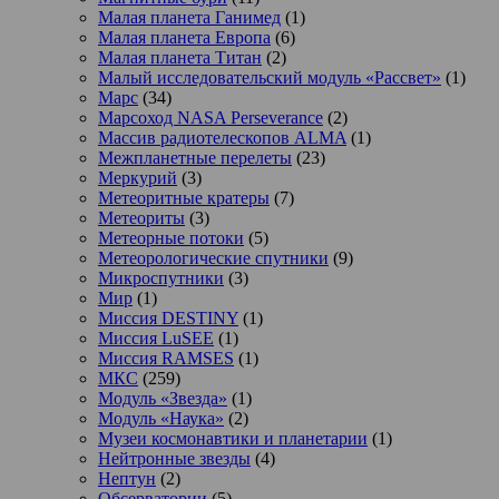
Малая планета Ганимед
(1)
Малая планета Европа
(6)
Малая планета Титан
(2)
Малый исследовательский модуль «Рассвет»
(1)
Марс
(34)
Марсоход NASA Perseverance
(2)
Массив радиотелескопов ALMA
(1)
Межпланетные перелеты
(23)
Меркурий
(3)
Метеоритные кратеры
(7)
Метеориты
(3)
Метеорные потоки
(5)
Метеорологические спутники
(9)
Микроспутники
(3)
Мир
(1)
Миссия DESTINY
(1)
Миссия LuSEE
(1)
Миссия RAMSES
(1)
МКС
(259)
Модуль «Звезда»
(1)
Модуль «Наука»
(2)
Музеи космонавтики и планетарии
(1)
Нейтронные звезды
(4)
Нептун
(2)
Обсерватории
(5)