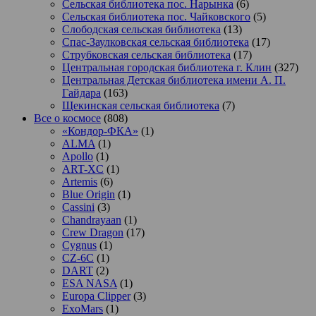
Сельская библиотека пос. Нарынка
(6)
Сельская библиотека пос. Чайковского
(5)
Слободская сельская библиотека
(13)
Спас-Заулковская сельская библиотека
(17)
Струбковская сельская библиотека
(17)
Центральная городская библиотека г. Клин
(327)
Центральная Детская библиотека имени А. П.
Гайдара
(163)
Щекинская сельская библиотека
(7)
Все о космосе
(808)
«Кондор-ФКА»
(1)
ALMA
(1)
Apollo
(1)
ART-XC
(1)
Artemis
(6)
Blue Origin
(1)
Cassini
(3)
Chandrayaan
(1)
Crew Dragon
(17)
Cygnus
(1)
CZ-6C
(1)
DART
(2)
ESA NASA
(1)
Europa Clipper
(3)
ExoMars
(1)