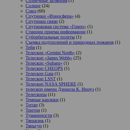
Солнечные затмения
(1)
Солнце
(24)
Союз
(60)
Спутники «Ионосфера»
(4)
Спутники связи
(2)
Спутниковая система «Гонец»
(1)
Станции приема информации
(1)
Суборбитальные полеты
(1)
Съемка подтоплений и природных пожаров
(1)
Тейя
(1)
Телескоп «Gemini North»
(2)
Телескоп «James Webb»
(25)
Телескоп «Subaru»
(1)
Телескоп CHEOPS
(1)
Телескоп Gaia
(1)
Телескоп LSST
(1)
Телескоп NASA SPHERE
(1)
телескоп имени Дэниела К. Иноуэ
(1)
Телескопы
(11)
Темные карлики
(1)
Титан
(3)
Тритон
(1)
Туманнности
(3)
Тяньвэнь
(1)
Тяньгун
(1)