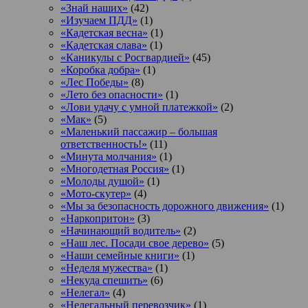
«Знай наших»
(42)
«Изучаем ПДД»
(1)
«Кадетская весна»
(1)
«Кадетская слава»
(1)
«Каникулы с Росгвардией»
(45)
«Коробка добра»
(1)
«Лес Победы»
(8)
«Лето без опасности»
(1)
«Лови удачу с умной платежкой»
(2)
«Мак»
(5)
«Маленький пассажир – большая
ответственность!»
(11)
«Минута молчания»
(1)
«Многодетная Россия»
(1)
«Молоды душой»
(1)
«Мото-скутер»
(4)
«Мы за безопасность дорожного движения»
(1)
«Наркопритон»
(3)
«Начинающий водитель»
(2)
«Наш лес. Посади свое дерево»
(5)
«Наши семейные книги»
(1)
«Неделя мужества»
(1)
«Некуда спешить»
(6)
«Нелегал»
(4)
«Нелегальный перевозчик»
(1)