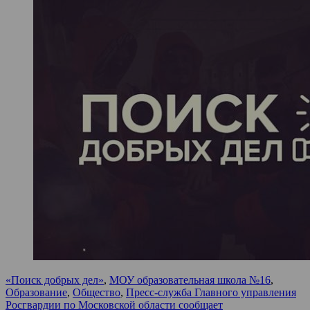
«Поиск добрых дел»
,
МОУ образовательная школа №16
,
Образование
,
Общество
,
Пресс-служба Главного управления
Росгвардии по Московской области сообщает