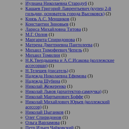
Иулиана Николаевна Стародуб
(1)
Кашаев Григорий Лаврентьевич (купец 2-й
гильдии, основатель города Высоковск)
(2)
Князь А.С. Меншиков
(1)
Константин Зиновьев
(1)
Лариса Михайловна Титова
(1)
М.Г. Орлов
(1)
Маргарита Спиридонова
(1)
Матрена Дмитриевна Пантилеева
(1)
Михаил Тимофеевич Чепель
(1)
Михаил Томилин
(1)
Н.К.Твердышева и А.С.Исакова (коллежские
ассесорши)
(1)
Н.Телешев (писатель)
(1)
Надежда Николаевна Ефимова
(3)
Надежда Шубина
(1)
Николай Жежеренко
(1)
Николай Львов (архитектор-самоучка)
(1)
Николай Мартынович Боффе
(1)
Николай Михайлович Юрьев (коллежский
асессор)
(1)
Николай Цыганков
(1)
Олег Спиридонов
(1)
Ольга Варламова
(1)
Петр Ильич Чайковский
(2)