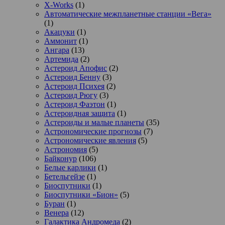
X-Works
(1)
Автоматические межпланетные станции «Вега»
(1)
Акацуки
(1)
Аммонит
(1)
Ангара
(13)
Артемида
(2)
Астероид Апофис
(2)
Астероид Бенну
(3)
Астероид Психея
(2)
Астероид Рюгу
(3)
Астероид Фаэтон
(1)
Астероидная защита
(1)
Астероиды и малые планеты
(35)
Астрономические прогнозы
(7)
Астрономические явления
(5)
Астрономия
(5)
Байконур
(106)
Белые карлики
(1)
Бетельгейзе
(1)
Биоспутники
(1)
Биоспутники «Бион»
(5)
Буран
(1)
Венера
(12)
Галактика Андромеда
(2)