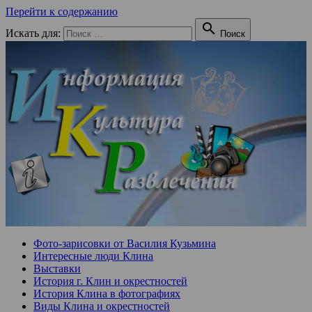
Перейти к содержанию

Искать для:
Поиск
Фото-зарисовки от Василия Кузьмина
Интересные люди Клина
Выставки
История г. Клин и окрестностей
История Клина в фотографиях
Виды Клина и окрестностей