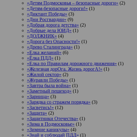
«Детям Подмосковья – безопасные дороги»
(2)
«Детям-безопасные дороги!»
(1)
«Диктант Победы»
(3)
«Дни Росгвардии»
(9)
«Добрая дорога детства»
(2)
«Добрые дела ЮИД»
(1)
«ДОЛЖНИК»
(4)
«Дорога без Опасности!»
(1)
«Древо Сталинграда»
(1)
«Елка желаний»
(6)
«Ёлка ПДД»
(1)
«Елка по Правилам дорожного движения»
(1)
«Железная дорОга. Жизнь дорогА!»
(1)
«Жилой сектор»
(2)
«Журавли Победы»
(1)
«Завтра была война»
(1)
«Заметный пешеход»
(1)
«Зарница»
(3)
«Зарядка со стражем порядка»
(3)
«Засветись!»
(12)
«Защита»
(2)
«Защитники Отечества»
(1)
«Зима в Подмосковье»
(1)
«Зимние каникулы»
(4)
«Знай и соблюдай ПДД»
(1)