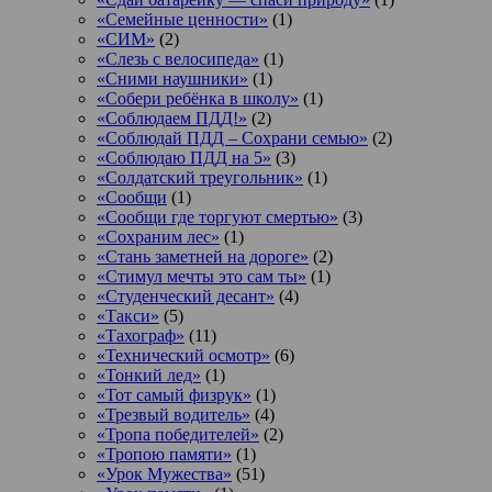
«Семейные ценности»
(1)
«СИМ»
(2)
«Слезь с велосипеда»
(1)
«Сними наушники»
(1)
«Собери ребёнка в школу»
(1)
«Соблюдаем ПДД!»
(2)
«Соблюдай ПДД – Сохрани семью»
(2)
«Соблюдаю ПДД на 5»
(3)
«Солдатский треугольник»
(1)
«Сообщи
(1)
«Сообщи где торгуют смертью»
(3)
«Сохраним лес»
(1)
«Стань заметней на дороге»
(2)
«Стимул мечты это сам ты»
(1)
«Студенческий десант»
(4)
«Такси»
(5)
«Тахограф»
(11)
«Технический осмотр»
(6)
«Тонкий лед»
(1)
«Тот самый физрук»
(1)
«Трезвый водитель»
(4)
«Тропа победителей»
(2)
«Тропою памяти»
(1)
«Урок Мужества»
(51)