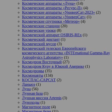
Космические аппараты «Луна»
(14)
Космические аппараты «Ресурс-П»
(4)
Космические аппараты «УниверСат-2023»
(2)
Космические аппараты «УниверСат»
(1)
Космические спутники «Метеор»
(4)
Космические станции
(20)
Космические уроки
(8)
Космический аппарат OSIRIS-REx
(1)
Космический диктант
(1)
Космический мусор
(3)
Космический телескоп Европейского
космического агентства «INTErnational Gamma-Ray
Astrophysics Laboratory»
(1)
Космодром Восточный
(27)
Космодром Куру в Южной Америке
(1)
Космодромы
(35)
Космонавты
(134)
КОСПАС-САРСАТ
(2)
Ланьюэ
(1)
Луна
(56)
Лунная база
(1)
Лунная миссия Artemis
(3)
Луноходы
(1)
Магнитное поле
(4)
Магнитные бури
(11)