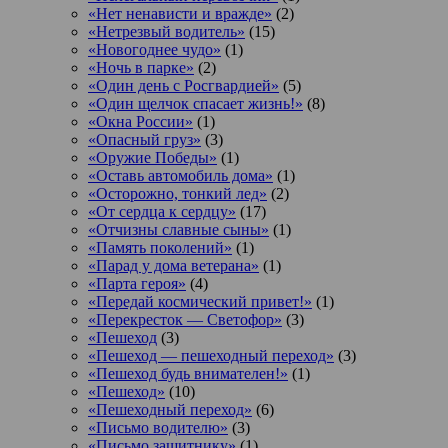
«Нет ненависти и вражде»
(2)
«Нетрезвый водитель»
(15)
«Новогоднее чудо»
(1)
«Ночь в парке»
(2)
«Один день с Росгвардией»
(5)
«Один щелчок спасает жизнь!»
(8)
«Окна России»
(1)
«Опасный груз»
(3)
«Оружие Победы»
(1)
«Оставь автомобиль дома»
(1)
«Осторожно, тонкий лед»
(2)
«От сердца к сердцу»
(17)
«Отчизны славные сыны»
(1)
«Память поколений»
(1)
«Парад у дома ветерана»
(1)
«Парта героя»
(4)
«Передай космический привет!»
(1)
«Перекресток — Светофор»
(3)
«Пешеход
(3)
«Пешеход — пешеходный переход»
(3)
«Пешеход будь внимателен!»
(1)
«Пешеход»
(10)
«Пешеходный переход»
(6)
«Письмо водителю»
(3)
«Письмо защитнику»
(1)