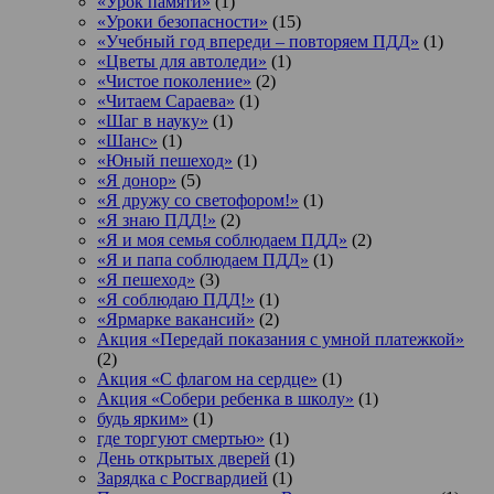
«Урок памяти»
(1)
«Уроки безопасности»
(15)
«Учебный год впереди – повторяем ПДД»
(1)
«Цветы для автоледи»
(1)
«Чистое поколение»
(2)
«Читаем Сараева»
(1)
«Шаг в науку»
(1)
«Шанс»
(1)
«Юный пешеход»
(1)
«Я донор»
(5)
«Я дружу со светофором!»
(1)
«Я знаю ПДД!»
(2)
«Я и моя семья соблюдаем ПДД»
(2)
«Я и папа соблюдаем ПДД»
(1)
«Я пешеход»
(3)
«Я соблюдаю ПДД!»
(1)
«Ярмарке вакансий»
(2)
Акция «Передай показания с умной платежкой»
(2)
Акция «С флагом на сердце»
(1)
Акция «Собери ребенка в школу»
(1)
будь ярким»
(1)
где торгуют смертью»
(1)
День открытых дверей
(1)
Зарядка с Росгвардией
(1)