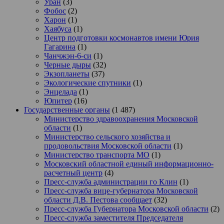
Уран
(3)
Фобос
(2)
Харон
(1)
Хаябуса
(1)
Центр подготовки космонавтов имени Юрия
Гагарина
(1)
Чанчжэн-6-си
(1)
Черные дыры
(32)
Экзопланеты
(37)
Экологические спутники
(1)
Энцелада
(1)
Юпитер
(16)
Государственные органы
(1 487)
Министерство здравоохранения Московской
области
(1)
Министерство сельского хозяйства и
продовольствия Московской области
(1)
Министерство транспорта МО
(1)
Московский областной единый информационно-
расчетный центр
(4)
Пресс-служба администрации го Клин
(1)
Пресс-служба вице-губернатора Московской
области Д.В. Пестова сообщает
(32)
Пресс-служба Губернатора Московской области
(2)
Пресс-служба заместителя Председателя