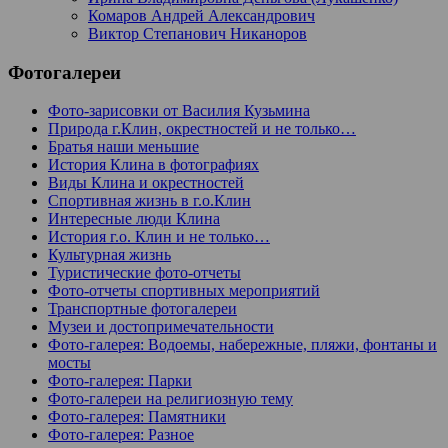
Комаров Андрей Александрович
Виктор Степанович Никаноров
Фотогалереи
Фото-зарисовки от Василия Кузьмина
Природа г.Клин, окрестностей и не только…
Братья наши меньшие
История Клина в фотографиях
Виды Клина и окрестностей
Спортивная жизнь в г.о.Клин
Интересные люди Клина
История г.о. Клин и не только…
Культурная жизнь
Туристические фото-отчеты
Фото-отчеты спортивных мероприятий
Транспортные фотогалереи
Музеи и достопримечательности
Фото-галерея: Водоемы, набережные, пляжи, фонтаны и
мосты
Фото-галерея: Парки
Фото-галереи на религиозную тему
Фото-галерея: Памятники
Фото-галерея: Разное