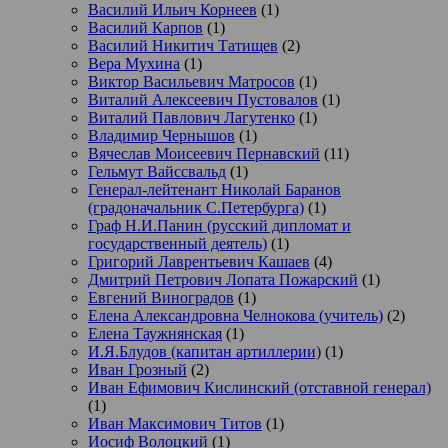
Василий Ильич Корнеев
(1)
Василий Карпов
(1)
Василий Никитич Татищев
(2)
Вера Мухина
(1)
Виктор Васильевич Матросов
(1)
Виталий Алексеевич Пустовалов
(1)
Виталий Павлович Лагутенко
(1)
Владимир Чернышов
(1)
Вячеслав Моисеевич Пернавский
(11)
Гельмут Вайссвальд
(1)
Генерал-лейтенант Николай Баранов
(градоначальник С.Петербурга)
(1)
Граф Н.И.Панин (русский дипломат и
государственный деятель)
(1)
Григорий Лаврентьевич Кашаев
(4)
Дмитрий Петрович Лопата Пожарский
(1)
Евгений Виноградов
(1)
Елена Александровна Челнокова (учитель)
(2)
Елена Таужнянская
(1)
И.Я.Блудов (капитан артиллерии)
(1)
Иван Грозный
(2)
Иван Ефимович Кислинский (отставной генерал)
(1)
Иван Максимович Титов
(1)
Иосиф Волоцкий
(1)