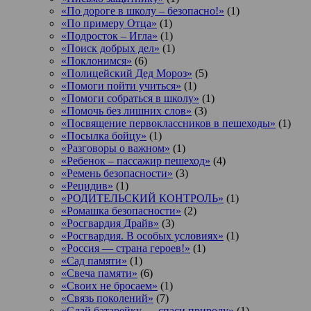
«По дороге в школу – безопасно!»
(1)
«По примеру Отца»
(1)
«Подросток ‒ Игла»
(1)
«Поиск добрых дел»
(1)
«Поклонимся»
(6)
«Полицейский Дед Мороз»
(5)
«Помоги пойти учиться»
(1)
«Помоги собраться в школу»
(1)
«Помочь без лишних слов»
(3)
«Посвящение первоклассников в пешеходы»
(1)
«Посылка бойцу»
(1)
«Разговоры о важном»
(1)
«Ребенок – пассажир пешеход»
(4)
«Ремень безопасности»
(3)
«Рецидив»
(1)
«РОДИТЕЛЬСКИЙ КОНТРОЛЬ»
(1)
«Ромашка безопасности»
(2)
«Росгвардия Драйв»
(3)
«Росгвардия. В особых условиях»
(1)
«Россия — страна героев!»
(1)
«Сад памяти»
(1)
«Свеча памяти»
(6)
«Своих не бросаем»
(1)
«Связь поколений»
(7)
«Сдай батарейку — спаси природу»
(1)