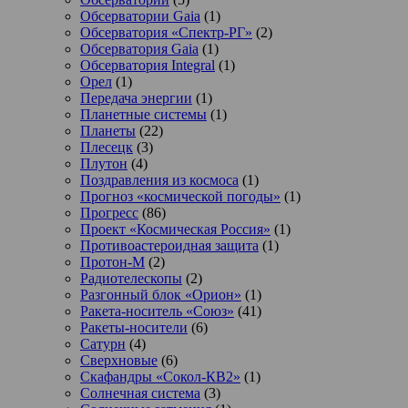
Обсерватории Gaia
(1)
Обсерватория «Спектр-РГ»
(2)
Обсерватория Gaia
(1)
Обсерватория Integral
(1)
Орел
(1)
Передача энергии
(1)
Планетные системы
(1)
Планеты
(22)
Плесецк
(3)
Плутон
(4)
Поздравления из космоса
(1)
Прогноз «космической погоды»
(1)
Прогресс
(86)
Проект «Космическая Россия»
(1)
Противоастероидная защита
(1)
Протон-М
(2)
Радиотелескопы
(2)
Разгонный блок «Орион»
(1)
Ракета-носитель «Союз»
(41)
Ракеты-носители
(6)
Сатурн
(4)
Сверхновые
(6)
Скафандры «Сокол-КВ2»
(1)
Солнечная система
(3)