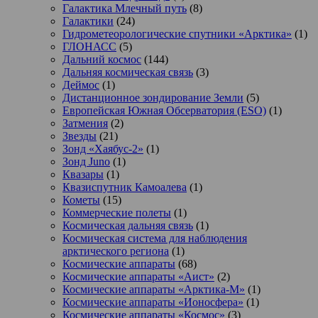
Галактика Млечный путь
(8)
Галактики
(24)
Гидрометеорологические спутники «Арктика»
(1)
ГЛОНАСС
(5)
Дальний космос
(144)
Дальняя космическая связь
(3)
Деймос
(1)
Дистанционное зондирование Земли
(5)
Европейская Южная Обсерватория (ESO)
(1)
Затмения
(2)
Звезды
(21)
Зонд «Хаябус-2»
(1)
Зонд Juno
(1)
Квазары
(1)
Квазиспутник Камоалева
(1)
Кометы
(15)
Коммерческие полеты
(1)
Космическая дальняя связь
(1)
Космическая система для наблюдения
арктического региона
(1)
Космические аппараты
(68)
Космические аппараты «Аист»
(2)
Космические аппараты «Арктика-М»
(1)
Космические аппараты «Ионосфера»
(1)
Космические аппараты «Космос»
(3)