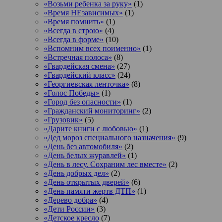
«Возьми ребенка за руку»
(1)
«Время НЕзависимых»
(1)
«Время помнить»
(1)
«Всегда в строю»
(4)
«Всегда в форме»
(10)
«Вспомним всех поименно»
(1)
«Встречная полоса»
(8)
«Гвардейская смена»
(27)
«Гвардейский класс»
(24)
«Георгиевская ленточка»
(8)
«Голос Победы»
(1)
«Город без опасности»
(1)
«Гражданский мониторинг»
(2)
«Грузовик»
(5)
«Дарите книги с любовью»
(1)
«Дед мороз специального назначения»
(9)
«День без автомобиля»
(2)
«День белых журавлей»
(1)
«День в лесу. Сохраним лес вместе»
(2)
«День добрых дел»
(2)
«День открытых дверей»
(6)
«День памяти жертв ДТП»
(1)
«Дерево добра»
(4)
«Дети России»
(3)
«Детское кресло
(7)