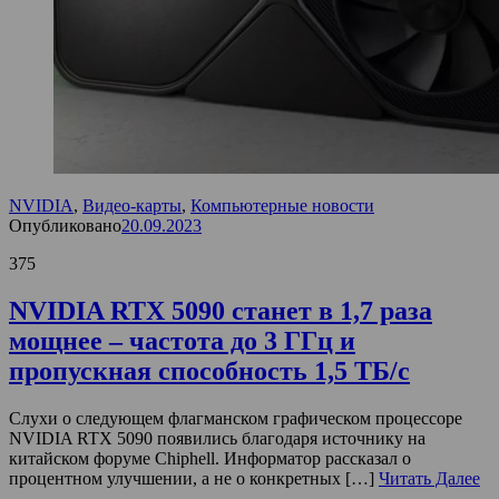
NVIDIA
,
Видео-карты
,
Компьютерные новости
Опубликовано
20.09.2023
375
NVIDIA RTX 5090 станет в 1,7 раза
мощнее – частота до 3 ГГц и
пропускная способность 1,5 ТБ/с
Слухи о следующем флагманском графическом процессоре
NVIDIA RTX 5090 появились благодаря источнику на
китайском форуме Chiphell. Информатор рассказал о
процентном улучшении, а не о конкретных […]
Читать Далее