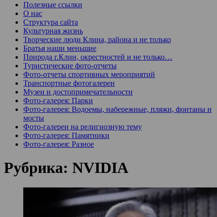
Полезные ссылки
О нас
Структура сайта
Культурная жизнь
Творческие люди Клина, района и не только
Братья наши меньшие
Природа г.Клин, окрестностей и не только…
Туристические фото-отчеты
Фото-отчеты спортивных мероприятий
Транспортные фотогалереи
Музеи и достопримечательности
Фото-галерея: Парки
Фото-галерея: Водоемы, набережные, пляжи, фонтаны и
мосты
Фото-галереи на религиозную тему
Фото-галерея: Памятники
Фото-галерея: Разное
Рубрика:
NVIDIA