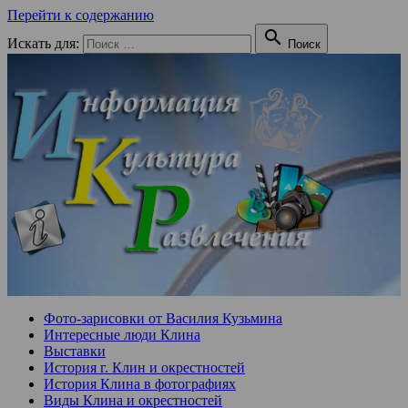
Перейти к содержанию

Искать для:
Поиск
Фото-зарисовки от Василия Кузьмина
Интересные люди Клина
Выставки
История г. Клин и окрестностей
История Клина в фотографиях
Виды Клина и окрестностей