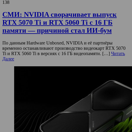
138
СМИ: NVIDIA сворачивает выпуск
RTX 5070 Ti и RTX 5060 Ti с 16 ГБ
памяти — причиной стал ИИ-бум
По данным Hardware Unboxed, NVIDIA и её партнёры
временно останавливают производство видеокарт RTX 5070
Ti и RTX 5060 Ti в версиях с 16 ГБ видеопамяти. […]
Читать
Далее