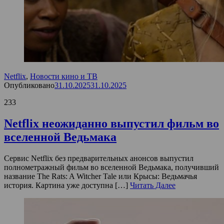
Netflix
,
Новости кино и ТВ
Опубликовано
31.10.2025
31.10.2025
233
Netflix неожиданно выпустил фильм во
вселенной Ведьмака
Сервис Netflix без предварительных анонсов выпустил
полнометражный фильм во вселенной Ведьмака, получивший
название The Rats: A Witcher Tale или Крысы: Ведьмачья
история. Картина уже доступна […]
Читать Далее