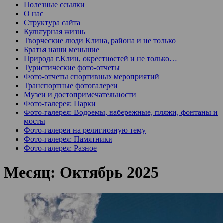
Полезные ссылки
О нас
Структура сайта
Культурная жизнь
Творческие люди Клина, района и не только
Братья наши меньшие
Природа г.Клин, окрестностей и не только…
Туристические фото-отчеты
Фото-отчеты спортивных мероприятий
Транспортные фотогалереи
Музеи и достопримечательности
Фото-галерея: Парки
Фото-галерея: Водоемы, набережные, пляжи, фонтаны и
мосты
Фото-галереи на религиозную тему
Фото-галерея: Памятники
Фото-галерея: Разное
Месяц:
Октябрь 2025