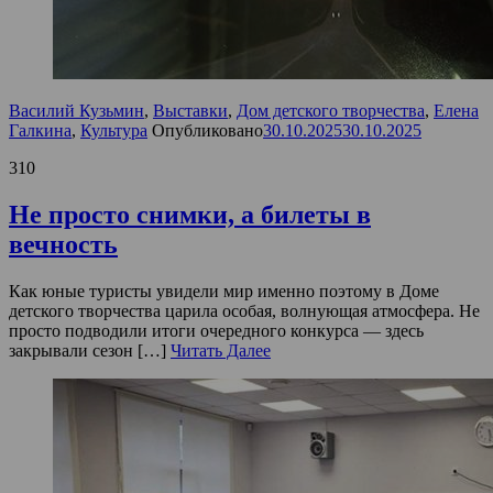
Василий Кузьмин
,
Выставки
,
Дом детского творчества
,
Елена
Галкина
,
Культура
Опубликовано
30.10.2025
30.10.2025
310
Не просто снимки, а билеты в
вечность
Как юные туристы увидели мир именно поэтому в Доме
детского творчества царила особая, волнующая атмосфера. Не
просто подводили итоги очередного конкурса — здесь
закрывали сезон […]
Читать Далее