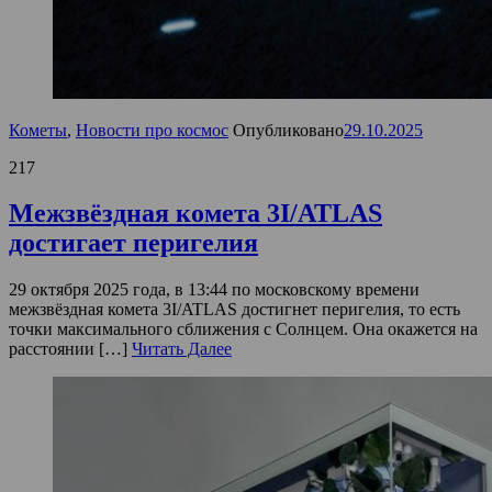
Кометы
,
Новости про космос
Опубликовано
29.10.2025
217
Межзвёздная комета 3I/ATLAS
достигает перигелия
29 октября 2025 года, в 13:44 по московскому времени
межзвёздная комета 3I/ATLAS достигнет перигелия, то есть
точки максимального сближения с Солнцем. Она окажется на
расстоянии […]
Читать Далее