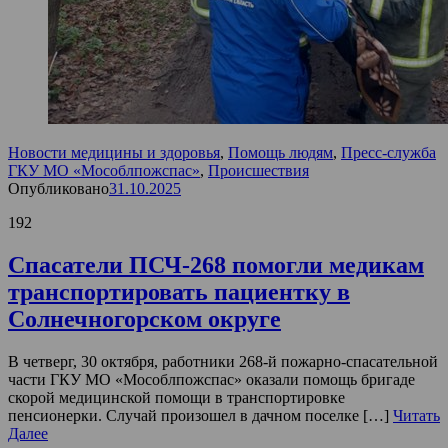
Новости медицины и здоровья
,
Помощь людям
,
Пресс-служба
ГКУ МО «Мособлпожспас»
,
Происшествия
Опубликовано
31.10.2025
192
Спасатели ПСЧ-268 помогли медикам
транспортировать пациентку в
Солнечногорском округе
В четверг, 30 октября, работники 268-й пожарно-спасательной
части ГКУ МО «Мособлпожспас» оказали помощь бригаде
скорой медицинской помощи в транспортировке
пенсионерки. Случай произошел в дачном поселке […]
Читать
Далее