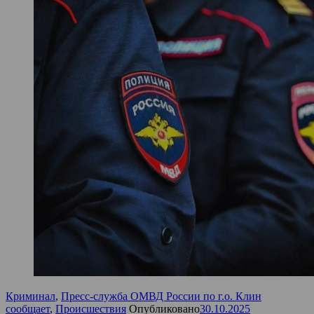
Криминал
,
Пресс-служба ОМВД России по г.о. Клин
сообщает
,
Происшествия
Опубликовано
30.10.2025