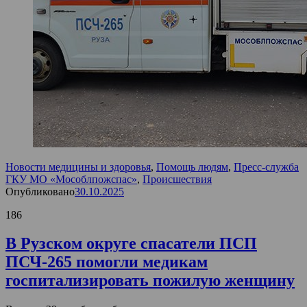
Новости медицины и здоровья
,
Помощь людям
,
Пресс-служба
ГКУ МО «Мособлпожспас»
,
Происшествия
Опубликовано
30.10.2025
186
В Рузском округе спасатели ПСП
ПСЧ-265 помогли медикам
госпитализировать пожилую женщину