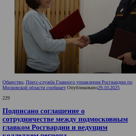
Общество
,
Пресс-служба Главного управления Росгвардии по
Московской области сообщает
Опубликовано
29.10.2025
229
Подписано соглашение о
сотрудничестве между подмосковным
главком Росгвардии и ведущим
колледжем региона