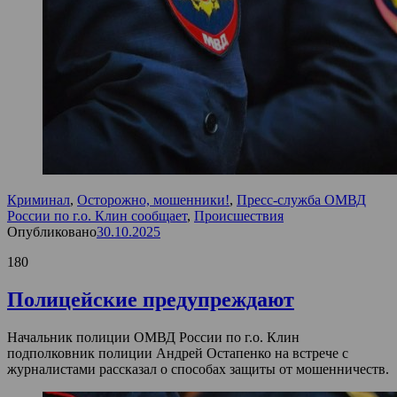
Криминал
,
Осторожно, мошенники!
,
Пресс-служба ОМВД
России по г.о. Клин сообщает
,
Происшествия
Опубликовано
30.10.2025
180
Полицейские предупреждают
Начальник полиции ОМВД России по г.о. Клин
подполковник полиции Андрей Остапенко на встрече с
журналистами рассказал о способах защиты от мошенничеств.