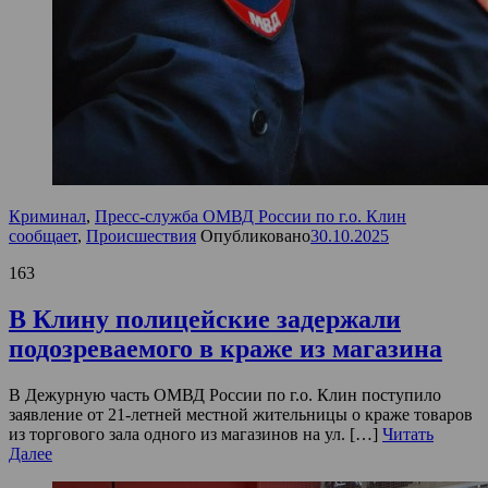
Криминал
,
Пресс-служба ОМВД России по г.о. Клин
сообщает
,
Происшествия
Опубликовано
30.10.2025
163
В Клину полицейские задержали
подозреваемого в краже из магазина
В Дежурную часть ОМВД России по г.о. Клин поступило
заявление от 21-летней местной жительницы о краже товаров
из торгового зала одного из магазинов на ул. […]
Читать
Далее