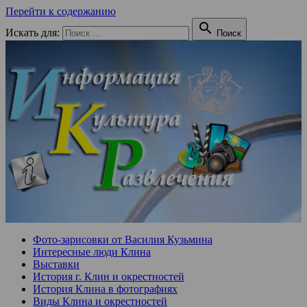
Перейти к содержанию

Искать для:
Поиск
Фото-зарисовки от Василия Кузьмина
Интересные люди Клина
Выставки
История г. Клин и окрестностей
История Клина в фотографиях
Виды Клина и окрестностей