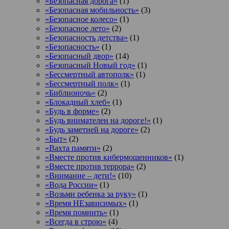
«Безопасная дорога»
(1)
«Безопасная мобильность»
(3)
«Безопасное колесо»
(1)
«Безопасное лето»
(2)
«Безопасность детства»
(1)
«Безопасность»
(1)
«Безопасный двор»
(14)
«Безопасный Новый год»
(1)
«Бессмертный автополк»
(1)
«Бессмертный полк»
(1)
«Библионочь»
(2)
«Блокадный хлеб»
(1)
«Будь в форме»
(2)
«Будь внимателен на дороге!»
(1)
«Будь заметней на дороге»
(2)
«Быт»
(2)
«Вахта памяти»
(2)
«Вместе против кибермошенников»
(1)
«Вместе против террора»
(2)
«Внимание – дети!»
(10)
«Вода России»
(1)
«Возьми ребенка за руку»
(1)
«Время НЕзависимых»
(1)
«Время помнить»
(1)
«Всегда в строю»
(4)