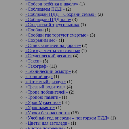
«Собери ребёнка в школу»
(1)
«Соблюдаем ПДД!»
(2)
«Соблюдай ПДД – Сохрани семью»
(2)
«Соблюдаю ПДД на 5»
(3)
«Солдатский треугольник»
(1)
«Сообщи
(1)
«Сообщи где торгуют смертью»
(3)
«Сохраним лес»
(1)
«Стань заметней на дороге»
(2)
«Стимул мечты это сам ты»
(1)
«Студенческий десант»
(4)
«Такси»
(5)
«Тахограф»
(11)
«Технический осмотр»
(6)
«Тонкий лед»
(1)
«Тот самый физрук»
(1)
«Трезвый водитель»
(4)
«Тропа победителей»
(2)
«Тропою памяти»
(1)
«Урок Мужества»
(51)
«Урок памяти»
(1)
«Уроки безопасности»
(15)
«Учебный год впереди – повторяем ПДД»
(1)
«Цветы для автоледи»
(1)
«Чистое поколение»
(2)