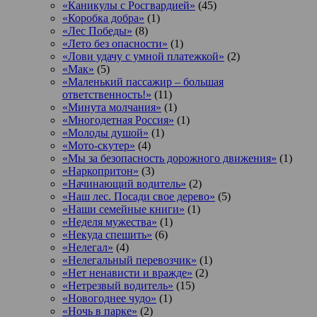
«Каникулы с Росгвардией»
(45)
«Коробка добра»
(1)
«Лес Победы»
(8)
«Лето без опасности»
(1)
«Лови удачу с умной платежкой»
(2)
«Мак»
(5)
«Маленький пассажир – большая
ответственность!»
(11)
«Минута молчания»
(1)
«Многодетная Россия»
(1)
«Молоды душой»
(1)
«Мото-скутер»
(4)
«Мы за безопасность дорожного движения»
(1)
«Наркопритон»
(3)
«Начинающий водитель»
(2)
«Наш лес. Посади свое дерево»
(5)
«Наши семейные книги»
(1)
«Неделя мужества»
(1)
«Некуда спешить»
(6)
«Нелегал»
(4)
«Нелегальный перевозчик»
(1)
«Нет ненависти и вражде»
(2)
«Нетрезвый водитель»
(15)
«Новогоднее чудо»
(1)
«Ночь в парке»
(2)