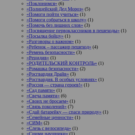
«Поклонимся»
(6)
«Полицейский Дед Мороз»
(5)
«Помоги пойти учиться»
(1)
«Помоги собраться в школу»
(1)
«Помочь без лишних слов»
(3)
«Посвящение первоклассников в пешеходы»
(1)
«Посылка бойцу»
(1)
«Разговоры о важном»
(1)
«Ребенок – пассажир пешеход»
(4)
«Ремень безопасности»
(3)
«Рецидив»
(1)
«РОДИТЕЛЬСКИЙ КОНТРОЛЬ»
(1)
«Ромашка безопасности»
(2)
«Росгвардия Драйв»
(3)
«Росгвардия. В особых условиях»
(1)
«Россия — страна героев!»
(1)
«Сад памяти»
(1)
«Свеча памяти»
(6)
«Своих не бросаем»
(1)
«Связь поколений»
(7)
«Сдай батарейку — спаси природу»
(1)
«Семейные ценности»
(1)
«СИМ»
(2)
«Слезь с велосипеда»
(1)
«Сними наушники»
(1)