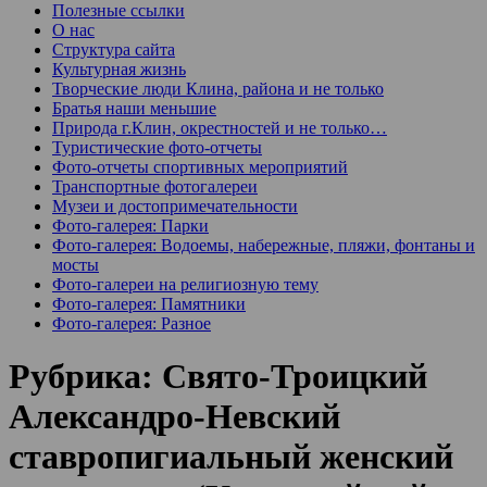
Полезные ссылки
О нас
Структура сайта
Культурная жизнь
Творческие люди Клина, района и не только
Братья наши меньшие
Природа г.Клин, окрестностей и не только…
Туристические фото-отчеты
Фото-отчеты спортивных мероприятий
Транспортные фотогалереи
Музеи и достопримечательности
Фото-галерея: Парки
Фото-галерея: Водоемы, набережные, пляжи, фонтаны и
мосты
Фото-галереи на религиозную тему
Фото-галерея: Памятники
Фото-галерея: Разное
Рубрика:
Свято-Троицкий
Александро-Невский
ставропигиальный женский