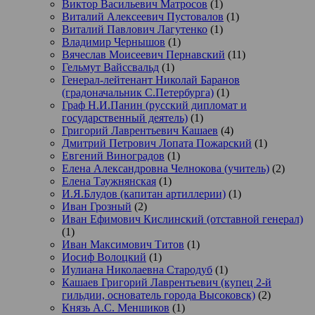
Виктор Васильевич Матросов
(1)
Виталий Алексеевич Пустовалов
(1)
Виталий Павлович Лагутенко
(1)
Владимир Чернышов
(1)
Вячеслав Моисеевич Пернавский
(11)
Гельмут Вайссвальд
(1)
Генерал-лейтенант Николай Баранов
(градоначальник С.Петербурга)
(1)
Граф Н.И.Панин (русский дипломат и
государственный деятель)
(1)
Григорий Лаврентьевич Кашаев
(4)
Дмитрий Петрович Лопата Пожарский
(1)
Евгений Виноградов
(1)
Елена Александровна Челнокова (учитель)
(2)
Елена Таужнянская
(1)
И.Я.Блудов (капитан артиллерии)
(1)
Иван Грозный
(2)
Иван Ефимович Кислинский (отставной генерал)
(1)
Иван Максимович Титов
(1)
Иосиф Волоцкий
(1)
Иулиана Николаевна Стародуб
(1)
Кашаев Григорий Лаврентьевич (купец 2-й
гильдии, основатель города Высоковск)
(2)
Князь А.С. Меншиков
(1)