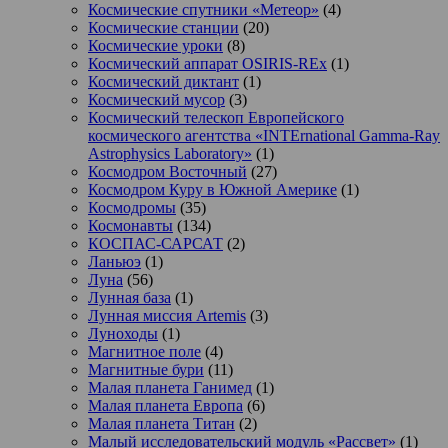
Космические спутники «Метеор»
(4)
Космические станции
(20)
Космические уроки
(8)
Космический аппарат OSIRIS-REx
(1)
Космический диктант
(1)
Космический мусор
(3)
Космический телескоп Европейского
космического агентства «INTErnational Gamma-Ray
Astrophysics Laboratory»
(1)
Космодром Восточный
(27)
Космодром Куру в Южной Америке
(1)
Космодромы
(35)
Космонавты
(134)
КОСПАС-САРСАТ
(2)
Ланьюэ
(1)
Луна
(56)
Лунная база
(1)
Лунная миссия Artemis
(3)
Луноходы
(1)
Магнитное поле
(4)
Магнитные бури
(11)
Малая планета Ганимед
(1)
Малая планета Европа
(6)
Малая планета Титан
(2)
Малый исследовательский модуль «Рассвет»
(1)