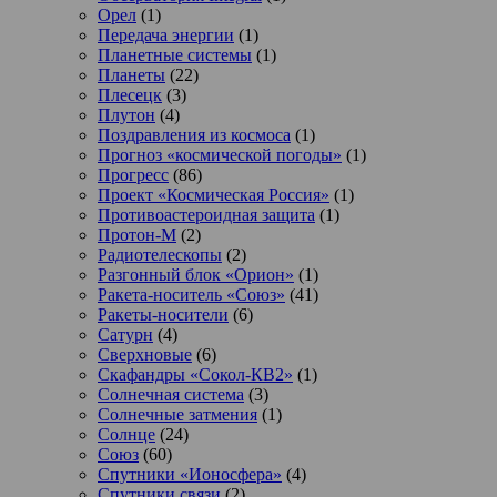
Орел
(1)
Передача энергии
(1)
Планетные системы
(1)
Планеты
(22)
Плесецк
(3)
Плутон
(4)
Поздравления из космоса
(1)
Прогноз «космической погоды»
(1)
Прогресс
(86)
Проект «Космическая Россия»
(1)
Противоастероидная защита
(1)
Протон-М
(2)
Радиотелескопы
(2)
Разгонный блок «Орион»
(1)
Ракета-носитель «Союз»
(41)
Ракеты-носители
(6)
Сатурн
(4)
Сверхновые
(6)
Скафандры «Сокол-КВ2»
(1)
Солнечная система
(3)
Солнечные затмения
(1)
Солнце
(24)
Союз
(60)
Спутники «Ионосфера»
(4)
Спутники связи
(2)