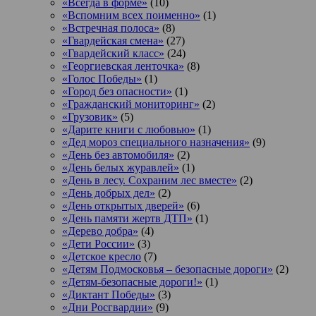
«Всегда в форме»
(10)
«Вспомним всех поименно»
(1)
«Встречная полоса»
(8)
«Гвардейская смена»
(27)
«Гвардейский класс»
(24)
«Георгиевская ленточка»
(8)
«Голос Победы»
(1)
«Город без опасности»
(1)
«Гражданский мониторинг»
(2)
«Грузовик»
(5)
«Дарите книги с любовью»
(1)
«Дед мороз специального назначения»
(9)
«День без автомобиля»
(2)
«День белых журавлей»
(1)
«День в лесу. Сохраним лес вместе»
(2)
«День добрых дел»
(2)
«День открытых дверей»
(6)
«День памяти жертв ДТП»
(1)
«Дерево добра»
(4)
«Дети России»
(3)
«Детское кресло
(7)
«Детям Подмосковья – безопасные дороги»
(2)
«Детям-безопасные дороги!»
(1)
«Диктант Победы»
(3)
«Дни Росгвардии»
(9)