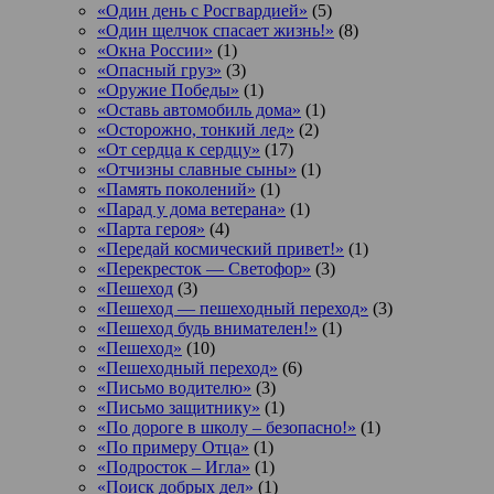
«Один день с Росгвардией»
(5)
«Один щелчок спасает жизнь!»
(8)
«Окна России»
(1)
«Опасный груз»
(3)
«Оружие Победы»
(1)
«Оставь автомобиль дома»
(1)
«Осторожно, тонкий лед»
(2)
«От сердца к сердцу»
(17)
«Отчизны славные сыны»
(1)
«Память поколений»
(1)
«Парад у дома ветерана»
(1)
«Парта героя»
(4)
«Передай космический привет!»
(1)
«Перекресток — Светофор»
(3)
«Пешеход
(3)
«Пешеход — пешеходный переход»
(3)
«Пешеход будь внимателен!»
(1)
«Пешеход»
(10)
«Пешеходный переход»
(6)
«Письмо водителю»
(3)
«Письмо защитнику»
(1)
«По дороге в школу – безопасно!»
(1)
«По примеру Отца»
(1)
«Подросток ‒ Игла»
(1)
«Поиск добрых дел»
(1)