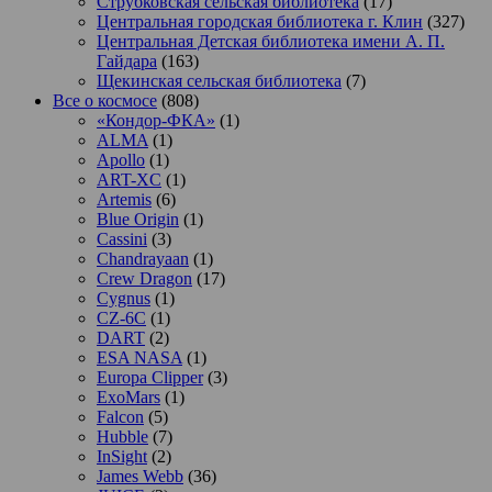
Струбковская сельская библиотека
(17)
Центральная городская библиотека г. Клин
(327)
Центральная Детская библиотека имени А. П.
Гайдара
(163)
Щекинская сельская библиотека
(7)
Все о космосе
(808)
«Кондор-ФКА»
(1)
ALMA
(1)
Apollo
(1)
ART-XC
(1)
Artemis
(6)
Blue Origin
(1)
Cassini
(3)
Chandrayaan
(1)
Crew Dragon
(17)
Cygnus
(1)
CZ-6C
(1)
DART
(2)
ESA NASA
(1)
Europa Clipper
(3)
ExoMars
(1)
Falcon
(5)
Hubble
(7)
InSight
(2)
James Webb
(36)