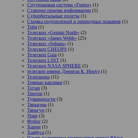
Спутниковая система «Гонец»
(1)
Станции приема информации
(1)
Суборбитальные полеты
(1)
Съемка подтоплений и природных пожаров
(1)
Тейя
(1)
Телескоп «Gemini North»
(2)
Телескоп «James Webb»
(25)
Телескоп «Subaru»
(1)
Телескоп CHEOPS
(1)
Телескоп Gaia
(1)
Телескоп LSST
(1)
Телескоп NASA SPHERE
(1)
телескоп имени Дэниела К. Иноуэ
(1)
Телескопы
(11)
Темные карлики
(1)
Титан
(3)
Тритон
(1)
Туманнности
(3)
Тяньвэнь
(1)
Тяньгун
(1)
Уран
(3)
Фобос
(2)
Харон
(1)
Хаябуса
(1)
Центр подготовки космонавтов имени Юрия