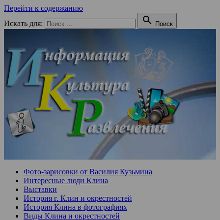
Перейти к содержанию

Искать для:
Поиск
Фото-зарисовки от Василия Кузьмина
Интересные люди Клина
Выставки
История г. Клин и окрестностей
История Клина в фотографиях
Виды Клина и окрестностей