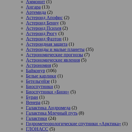
Аммонит
(1)
Ангара
(13)
Артемида
(2)
Астероид Апофис
(2)
Астероид Бенну
(3)
Астероид Психея
(2)
Астероид Рюгу
(3)
Астероид Фаэтон
(1)
Астероидная защита
(1)
Астероиды и малые планеты
(35)
Астрономические прогнозы
(7)
Астрономические явления
(5)
Астрономия
(5)
Байконур
(106)
Белые карлики
(1)
Бетельгейзе
(1)
Биоспутники
(1)
Биоспутники «Бион»
(5)
Буран
(1)
Венера
(12)
Галактика Андромеда
(2)
Галактика Млечный путь
(8)
Галактики
(24)
Гидрометеорологические спутники «Арктика»
(1)
ГЛОНАСС
(5)