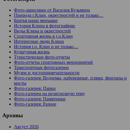
Фото-зарисовки от Василия Кузьмина
Природа г.Клин, окрестностей и не только…
Братья наши меньшие
История Клина в фотографиях
Виды Клина и окрестностей
Спортивная жизнь в г.о.Клин
Интересные люди Клина
История г.о. Клин и не только…
Культурная жизнь
Туристические фото-отчеты
Фото-отчеты спортивных мероприятий
Транспортные фотогалереи
Музеи и достопримечательности
Фото-галерея: Водоемы, набережные, пляжи, фонтаны и
мосты
Фото-галерея: Парки
Фото-галереи на религиозную тему
Фото-галерея: Памятники
Фото-галерея: Разное
Архивы
Август 2026