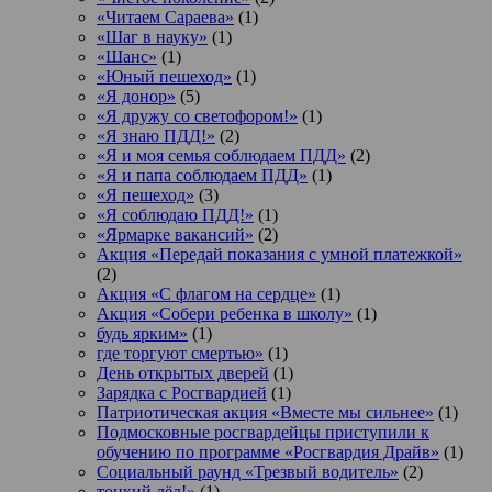
«Читаем Сараева»
(1)
«Шаг в науку»
(1)
«Шанс»
(1)
«Юный пешеход»
(1)
«Я донор»
(5)
«Я дружу со светофором!»
(1)
«Я знаю ПДД!»
(2)
«Я и моя семья соблюдаем ПДД»
(2)
«Я и папа соблюдаем ПДД»
(1)
«Я пешеход»
(3)
«Я соблюдаю ПДД!»
(1)
«Ярмарке вакансий»
(2)
Акция «Передай показания с умной платежкой»
(2)
Акция «С флагом на сердце»
(1)
Акция «Собери ребенка в школу»
(1)
будь ярким»
(1)
где торгуют смертью»
(1)
День открытых дверей
(1)
Зарядка с Росгвардией
(1)
Патриотическая акция «Вместе мы сильнее»
(1)
Подмосковные росгвардейцы приступили к
обучению по программе «Росгвардия Драйв»
(1)
Социальный раунд «Трезвый водитель»
(2)
тонкий лёд!»
(1)