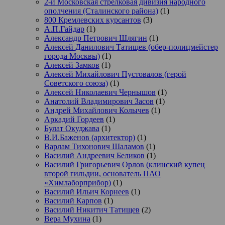
2-й Московская стрелковая дивизия народного
ополчения (Сталинского района)
(1)
800 Кремлевских курсантов
(3)
А.П.Гайдар
(1)
Александр Петрович Шлягин
(1)
Алексей Данилович Татищев (обер-полицмейстер
города Москвы)
(1)
Алексей Замков
(1)
Алексей Михайлович Пустовалов (герой
Советского союза)
(1)
Алексей Николаевич Чернышов
(1)
Анатолий Владимирович Засов
(1)
Андрей Михайлович Колычев
(1)
Аркадий Гордеев
(1)
Булат Окуджава
(1)
В.И.Баженов (архитектор)
(1)
Варлам Тихонович Шаламов
(1)
Василий Андреевич Беликов
(1)
Василий Григорьевич Орлов (клинский купец
второй гильдии, основатель ПАО
«Химлаборприбор)
(1)
Василий Ильич Корнеев
(1)
Василий Карпов
(1)
Василий Никитич Татищев
(2)
Вера Мухина
(1)