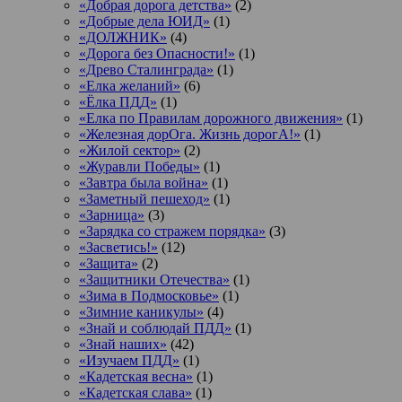
«Добрая дорога детства»
(2)
«Добрые дела ЮИД»
(1)
«ДОЛЖНИК»
(4)
«Дорога без Опасности!»
(1)
«Древо Сталинграда»
(1)
«Елка желаний»
(6)
«Ёлка ПДД»
(1)
«Елка по Правилам дорожного движения»
(1)
«Железная дорОга. Жизнь дорогА!»
(1)
«Жилой сектор»
(2)
«Журавли Победы»
(1)
«Завтра была война»
(1)
«Заметный пешеход»
(1)
«Зарница»
(3)
«Зарядка со стражем порядка»
(3)
«Засветись!»
(12)
«Защита»
(2)
«Защитники Отечества»
(1)
«Зима в Подмосковье»
(1)
«Зимние каникулы»
(4)
«Знай и соблюдай ПДД»
(1)
«Знай наших»
(42)
«Изучаем ПДД»
(1)
«Кадетская весна»
(1)
«Кадетская слава»
(1)