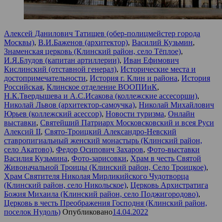
Алексей Данилович Татищев (обер-полицмейстер города
Москвы)
,
В.И.Баженов (архитектор)
,
Василий Кузьмин
,
Знаменская церковь (Клинский район, село Тёплое)
,
И.Я.Блудов (капитан артиллерии)
,
Иван Ефимович
Кислинский (отставной генерал)
,
Исторические места и
достопримечательности
,
История г. Клин и района
,
История
Российская
,
Клинское отделение ВООПИиК
,
Н.К.Твердышева и А.С.Исакова (коллежские ассесорши)
,
Николай Львов (архитектор-самоучка)
,
Николай Михайлович
Юрьев (коллежский асессор)
,
Новости туризма
,
Онлайн
выставки
,
Святейший Патриарх Московсковский и всея Руси
Алексий II
,
Свято-Троицкий Александро-Невский
ставропигиальный женский монастырь (Клинский район,
село Акатово)
,
Федор Осипович Захаров
,
Фото-выставки
Василия Кузьмина
,
Фото-зарисовки
,
Храм в честь Святой
Живоначальной Троицы (Клинский район, Село Троицкое)
,
Храм Святителя Николая Мирликийского Чудотворца
(Клинский район, село Никольское)
,
Церковь Архистратига
Божия Михаила (Клинский район, село Поджигородово)
,
Церковь в честь Преображения Господня (Клинский район,
поселок Нудоль)
Опубликовано
14.04.2022