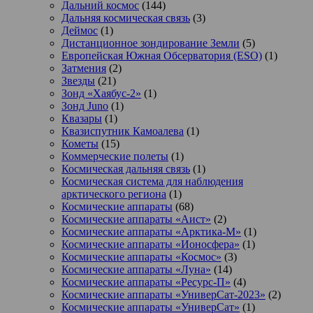
Дальний космос
(144)
Дальняя космическая связь
(3)
Деймос
(1)
Дистанционное зондирование Земли
(5)
Европейская Южная Обсерватория (ESO)
(1)
Затмения
(2)
Звезды
(21)
Зонд «Хаябус-2»
(1)
Зонд Juno
(1)
Квазары
(1)
Квазиспутник Камоалева
(1)
Кометы
(15)
Коммерческие полеты
(1)
Космическая дальняя связь
(1)
Космическая система для наблюдения
арктического региона
(1)
Космические аппараты
(68)
Космические аппараты «Аист»
(2)
Космические аппараты «Арктика-М»
(1)
Космические аппараты «Ионосфера»
(1)
Космические аппараты «Космос»
(3)
Космические аппараты «Луна»
(14)
Космические аппараты «Ресурс-П»
(4)
Космические аппараты «УниверСат-2023»
(2)
Космические аппараты «УниверСат»
(1)