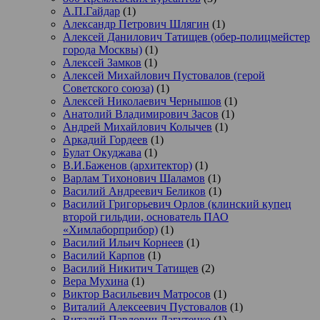
А.П.Гайдар
(1)
Александр Петрович Шлягин
(1)
Алексей Данилович Татищев (обер-полицмейстер
города Москвы)
(1)
Алексей Замков
(1)
Алексей Михайлович Пустовалов (герой
Советского союза)
(1)
Алексей Николаевич Чернышов
(1)
Анатолий Владимирович Засов
(1)
Андрей Михайлович Колычев
(1)
Аркадий Гордеев
(1)
Булат Окуджава
(1)
В.И.Баженов (архитектор)
(1)
Варлам Тихонович Шаламов
(1)
Василий Андреевич Беликов
(1)
Василий Григорьевич Орлов (клинский купец
второй гильдии, основатель ПАО
«Химлаборприбор)
(1)
Василий Ильич Корнеев
(1)
Василий Карпов
(1)
Василий Никитич Татищев
(2)
Вера Мухина
(1)
Виктор Васильевич Матросов
(1)
Виталий Алексеевич Пустовалов
(1)
Виталий Павлович Лагутенко
(1)