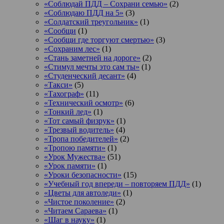
«Соблюдай ПДД – Сохрани семью»
(2)
«Соблюдаю ПДД на 5»
(3)
«Солдатский треугольник»
(1)
«Сообщи
(1)
«Сообщи где торгуют смертью»
(3)
«Сохраним лес»
(1)
«Стань заметней на дороге»
(2)
«Стимул мечты это сам ты»
(1)
«Студенческий десант»
(4)
«Такси»
(5)
«Тахограф»
(11)
«Технический осмотр»
(6)
«Тонкий лед»
(1)
«Тот самый физрук»
(1)
«Трезвый водитель»
(4)
«Тропа победителей»
(2)
«Тропою памяти»
(1)
«Урок Мужества»
(51)
«Урок памяти»
(1)
«Уроки безопасности»
(15)
«Учебный год впереди – повторяем ПДД»
(1)
«Цветы для автоледи»
(1)
«Чистое поколение»
(2)
«Читаем Сараева»
(1)
«Шаг в науку»
(1)