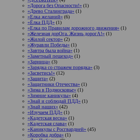
«Дорога без Опасности!»
(1)
«Древо Сталинграда»
(1)
«Елка желаний»
(6)
«Ёлка ПДД»
(1)
«Елка по Правилам дорожного движения»
(1)
«Железная дорОга. Жизнь дорогА!»
(1)
«Жилой сектор»
(2)
«Журавли Победы»
(1)
«Завтра была война»
(1)
«Заметный пешеход»
(1)
«Зарница»
(3)
«Зарядка со стражем порядка»
(3)
«Засветись!»
(12)
«Защита»
(2)
«Защитники Отечества»
(1)
«Зима в Подмосковье»
(1)
«Зимние каникулы»
(4)
«Знай и соблюдай ПДД»
(1)
«Знай наших»
(42)
«Изучаем ПДД»
(1)
«Кадетская весна»
(1)
«Кадетская слава»
(1)
«Каникулы с Росгвардией»
(45)
«Коробка добра»
(1)