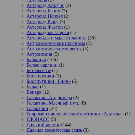
Астероид Апофис
(2)
Астероид Бенну
(3)
Астероид Психея
(2)
Астероид Рюгу
(3)
Астероид Фаэтон
(1)
Астероидная защита
(1)
Астероиды и малые планеты
(35)
Астрономические прогнозы
(7)
Астрономические явления
(5)
Астрономия
(5)
Байконур
(106)
Белые карлики
(1)
Бетельгейзе
(1)
Биоспутники
(1)
Биоспутники «Бион»
(5)
Буран
(1)
Венера
(12)
Галактика Андромеда
(2)
Галактика Млечный путь
(8)
Галактики
(24)
Гидрометеорологические спутники «Арктика»
(1)
ГЛОНАСС
(5)
Дальний космос
(144)
Дальняя космическая связь
(3)