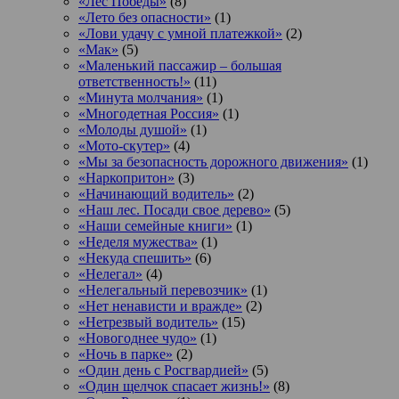
«Лес Победы»
(8)
«Лето без опасности»
(1)
«Лови удачу с умной платежкой»
(2)
«Мак»
(5)
«Маленький пассажир – большая
ответственность!»
(11)
«Минута молчания»
(1)
«Многодетная Россия»
(1)
«Молоды душой»
(1)
«Мото-скутер»
(4)
«Мы за безопасность дорожного движения»
(1)
«Наркопритон»
(3)
«Начинающий водитель»
(2)
«Наш лес. Посади свое дерево»
(5)
«Наши семейные книги»
(1)
«Неделя мужества»
(1)
«Некуда спешить»
(6)
«Нелегал»
(4)
«Нелегальный перевозчик»
(1)
«Нет ненависти и вражде»
(2)
«Нетрезвый водитель»
(15)
«Новогоднее чудо»
(1)
«Ночь в парке»
(2)
«Один день с Росгвардией»
(5)
«Один щелчок спасает жизнь!»
(8)