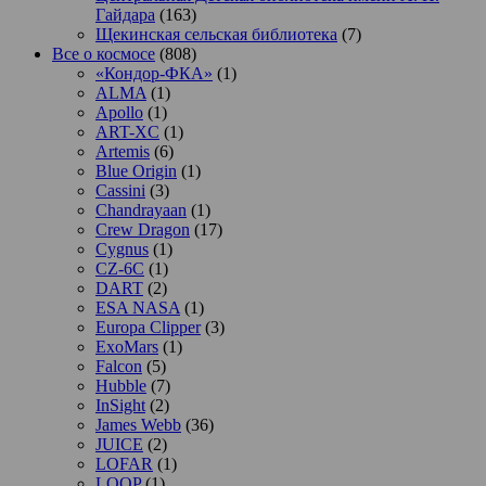
Гайдара
(163)
Щекинская сельская библиотека
(7)
Все о космосе
(808)
«Кондор-ФКА»
(1)
ALMA
(1)
Apollo
(1)
ART-XC
(1)
Artemis
(6)
Blue Origin
(1)
Cassini
(3)
Chandrayaan
(1)
Crew Dragon
(17)
Cygnus
(1)
CZ-6C
(1)
DART
(2)
ESA NASA
(1)
Europa Clipper
(3)
ExoMars
(1)
Falcon
(5)
Hubble
(7)
InSight
(2)
James Webb
(36)
JUICE
(2)
LOFAR
(1)
LOOP
(1)