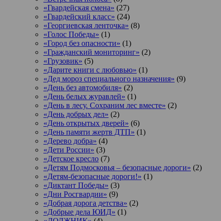
«Гвардейская смена»
(27)
«Гвардейский класс»
(24)
«Георгиевская ленточка»
(8)
«Голос Победы»
(1)
«Город без опасности»
(1)
«Гражданский мониторинг»
(2)
«Грузовик»
(5)
«Дарите книги с любовью»
(1)
«Дед мороз специального назначения»
(9)
«День без автомобиля»
(2)
«День белых журавлей»
(1)
«День в лесу. Сохраним лес вместе»
(2)
«День добрых дел»
(2)
«День открытых дверей»
(6)
«День памяти жертв ДТП»
(1)
«Дерево добра»
(4)
«Дети России»
(3)
«Детское кресло
(7)
«Детям Подмосковья – безопасные дороги»
(2)
«Детям-безопасные дороги!»
(1)
«Диктант Победы»
(3)
«Дни Росгвардии»
(9)
«Добрая дорога детства»
(2)
«Добрые дела ЮИД»
(1)
«ДОЛЖНИК»
(4)