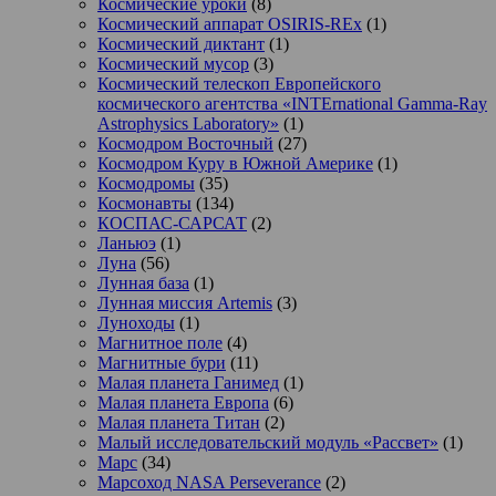
Космические уроки
(8)
Космический аппарат OSIRIS-REx
(1)
Космический диктант
(1)
Космический мусор
(3)
Космический телескоп Европейского
космического агентства «INTErnational Gamma-Ray
Astrophysics Laboratory»
(1)
Космодром Восточный
(27)
Космодром Куру в Южной Америке
(1)
Космодромы
(35)
Космонавты
(134)
КОСПАС-САРСАТ
(2)
Ланьюэ
(1)
Луна
(56)
Лунная база
(1)
Лунная миссия Artemis
(3)
Луноходы
(1)
Магнитное поле
(4)
Магнитные бури
(11)
Малая планета Ганимед
(1)
Малая планета Европа
(6)
Малая планета Титан
(2)
Малый исследовательский модуль «Рассвет»
(1)
Марс
(34)
Марсоход NASA Perseverance
(2)