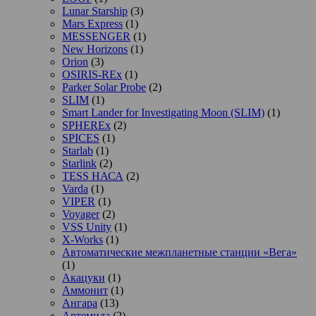
Lunar Starship
(3)
Mars Express
(1)
MESSENGER
(1)
New Horizons
(1)
Orion
(3)
OSIRIS-REx
(1)
Parker Solar Probe
(2)
SLIM
(1)
Smart Lander for Investigating Moon (SLIM)
(1)
SPHEREx
(2)
SPICES
(1)
Starlab
(1)
Starlink
(2)
TESS НАСА
(2)
Varda
(1)
VIPER
(1)
Voyager
(2)
VSS Unity
(1)
X-Works
(1)
Автоматические межпланетные станции «Вега»
(1)
Акацуки
(1)
Аммонит
(1)
Ангара
(13)
Артемида
(2)