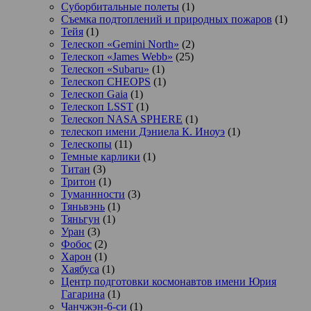
Суборбитальные полеты
(1)
Съемка подтоплений и природных пожаров
(1)
Тейя
(1)
Телескоп «Gemini North»
(2)
Телескоп «James Webb»
(25)
Телескоп «Subaru»
(1)
Телескоп CHEOPS
(1)
Телескоп Gaia
(1)
Телескоп LSST
(1)
Телескоп NASA SPHERE
(1)
телескоп имени Дэниела К. Иноуэ
(1)
Телескопы
(11)
Темные карлики
(1)
Титан
(3)
Тритон
(1)
Туманнности
(3)
Тяньвэнь
(1)
Тяньгун
(1)
Уран
(3)
Фобос
(2)
Харон
(1)
Хаябуса
(1)
Центр подготовки космонавтов имени Юрия
Гагарина
(1)
Чанчжэн-6-си
(1)