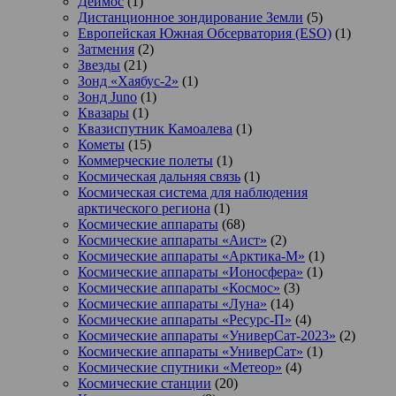
Деймос
(1)
Дистанционное зондирование Земли
(5)
Европейская Южная Обсерватория (ESO)
(1)
Затмения
(2)
Звезды
(21)
Зонд «Хаябус-2»
(1)
Зонд Juno
(1)
Квазары
(1)
Квазиспутник Камоалева
(1)
Кометы
(15)
Коммерческие полеты
(1)
Космическая дальняя связь
(1)
Космическая система для наблюдения
арктического региона
(1)
Космические аппараты
(68)
Космические аппараты «Аист»
(2)
Космические аппараты «Арктика-М»
(1)
Космические аппараты «Ионосфера»
(1)
Космические аппараты «Космос»
(3)
Космические аппараты «Луна»
(14)
Космические аппараты «Ресурс-П»
(4)
Космические аппараты «УниверСат-2023»
(2)
Космические аппараты «УниверСат»
(1)
Космические спутники «Метеор»
(4)
Космические станции
(20)