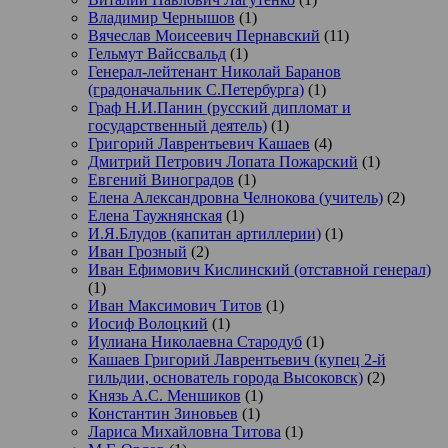
Владимир Чернышов
(1)
Вячеслав Моисеевич Пернавский
(11)
Гельмут Вайссвальд
(1)
Генерал-лейтенант Николай Баранов
(градоначальник С.Петербурга)
(1)
Граф Н.И.Панин (русский дипломат и
государственный деятель)
(1)
Григорий Лаврентьевич Кашаев
(4)
Дмитрий Петрович Лопата Пожарский
(1)
Евгений Виноградов
(1)
Елена Александровна Челнокова (учитель)
(2)
Елена Таужнянская
(1)
И.Я.Блудов (капитан артиллерии)
(1)
Иван Грозный
(2)
Иван Ефимович Кислинский (отставной генерал)
(1)
Иван Максимович Титов
(1)
Иосиф Волоцкий
(1)
Иулиана Николаевна Стародуб
(1)
Кашаев Григорий Лаврентьевич (купец 2-й
гильдии, основатель города Высоковск)
(2)
Князь А.С. Меншиков
(1)
Константин Зиновьев
(1)
Лариса Михайловна Титова
(1)