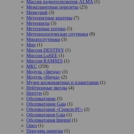
Массив радиотелескопов ALMA
(1)
Межпланетные перелеты
(23)
Меркурий
(3)
Метеоритные кратеры
(7)
Метеориты
(3)
Метеорные потоки
(5)
Метеорологические спутники
(9)
Микроспутники
(3)
Мир
(1)
Миссия DESTINY
(1)
Миссия LuSEE
(1)
Миссия RAMSES
(1)
МКС
(259)
Модуль «Звезда»
(1)
Модуль «Наука»
(2)
Музеи космонавтики и планетарии
(1)
Нейтронные звезды
(4)
Нептун
(2)
Обсерватории
(5)
Обсерватории Gaia
(1)
Обсерватория «Спектр-РГ»
(2)
Обсерватория Gaia
(1)
Обсерватория Integral
(1)
Орел
(1)
Передача энергии
(1)