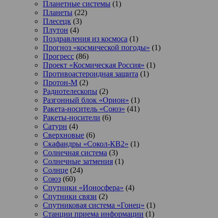
Планетные системы
(1)
Планеты
(22)
Плесецк
(3)
Плутон
(4)
Поздравления из космоса
(1)
Прогноз «космической погоды»
(1)
Прогресс
(86)
Проект «Космическая Россия»
(1)
Противоастероидная защита
(1)
Протон-М
(2)
Радиотелескопы
(2)
Разгонный блок «Орион»
(1)
Ракета-носитель «Союз»
(41)
Ракеты-носители
(6)
Сатурн
(4)
Сверхновые
(6)
Скафандры «Сокол-КВ2»
(1)
Солнечная система
(3)
Солнечные затмения
(1)
Солнце
(24)
Союз
(60)
Спутники «Ионосфера»
(4)
Спутники связи
(2)
Спутниковая система «Гонец»
(1)
Станции приема информации
(1)