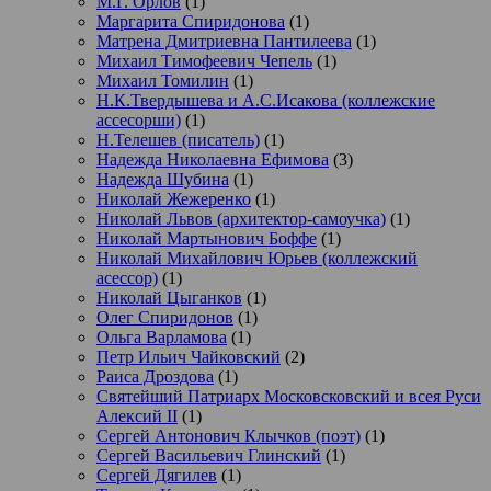
М.Г. Орлов
(1)
Маргарита Спиридонова
(1)
Матрена Дмитриевна Пантилеева
(1)
Михаил Тимофеевич Чепель
(1)
Михаил Томилин
(1)
Н.К.Твердышева и А.С.Исакова (коллежские
ассесорши)
(1)
Н.Телешев (писатель)
(1)
Надежда Николаевна Ефимова
(3)
Надежда Шубина
(1)
Николай Жежеренко
(1)
Николай Львов (архитектор-самоучка)
(1)
Николай Мартынович Боффе
(1)
Николай Михайлович Юрьев (коллежский
асессор)
(1)
Николай Цыганков
(1)
Олег Спиридонов
(1)
Ольга Варламова
(1)
Петр Ильич Чайковский
(2)
Раиса Дроздова
(1)
Святейший Патриарх Московсковский и всея Руси
Алексий II
(1)
Сергей Антонович Клычков (поэт)
(1)
Сергей Васильевич Глинский
(1)
Сергей Дягилев
(1)