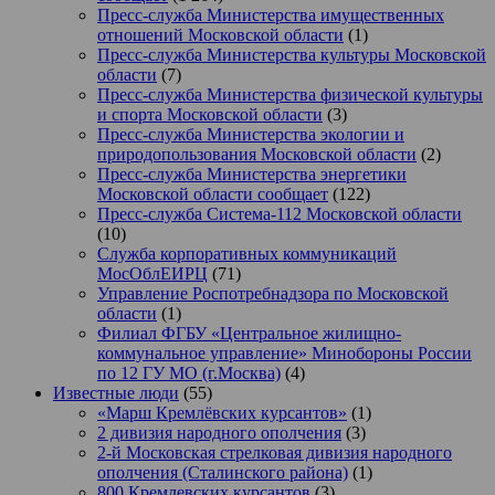
Пресс-служба Министерства имущественных
отношений Московской области
(1)
Пресс-служба Министерства культуры Московской
области
(7)
Пресс-служба Министерства физической культуры
и спорта Московской области
(3)
Пресс-служба Министерства экологии и
природопользования Московской области
(2)
Пресс-служба Министерства энергетики
Московской области сообщает
(122)
Пресс-служба Система-112 Московской области
(10)
Служба корпоративных коммуникаций
МосОблЕИРЦ
(71)
Управление Роспотребнадзора по Московской
области
(1)
Филиал ФГБУ «Центральное жилищно-
коммунальное управление» Минобороны России
по 12 ГУ МО (г.Москва)
(4)
Известные люди
(55)
«Марш Кремлёвских курсантов»
(1)
2 дивизия народного ополчения
(3)
2-й Московская стрелковая дивизия народного
ополчения (Сталинского района)
(1)
800 Кремлевских курсантов
(3)