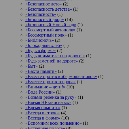
«Безопасное лето»
(2)
«Безопасность детства»
(1)
«Безопасность»
(1)
«Безопасный двор»
(14)
«Безопасный Новый год»
(1)
«Бессмертный автополк»
(1)
«Бессмертный полк»
(1)
«Библионочь»
(2)
«Блокадный хлеб»
(1)
«Будь в форме»
(2)
«Будь внимателен на дороге!»
(1)
«Будь заметней на дороге»
(2)
«Быт»
(2)
«Вахта памяти»
(2)
«Вместе против кибермошенников»
(1)
«Вместе против террора»
(2)
«Внимание – дети!»
(10)
«Вода России»
(1)
«Возьми ребенка за руку»
(1)
«Время НЕзависимых»
(1)
«Время помнить»
(1)
«Всегда в строю»
(4)
«Всегда в форме»
(10)
«Вспомним всех поименно»
(1)
«Встречная полоса»
(8)