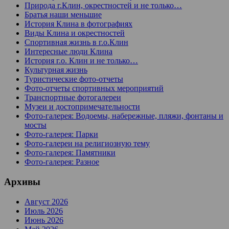
Природа г.Клин, окрестностей и не только…
Братья наши меньшие
История Клина в фотографиях
Виды Клина и окрестностей
Спортивная жизнь в г.о.Клин
Интересные люди Клина
История г.о. Клин и не только…
Культурная жизнь
Туристические фото-отчеты
Фото-отчеты спортивных мероприятий
Транспортные фотогалереи
Музеи и достопримечательности
Фото-галерея: Водоемы, набережные, пляжи, фонтаны и
мосты
Фото-галерея: Парки
Фото-галереи на религиозную тему
Фото-галерея: Памятники
Фото-галерея: Разное
Архивы
Август 2026
Июль 2026
Июнь 2026