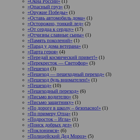
«Окна России»
(1)
«Опасный груз»
(3)
«Оружие Победы»
(1)
«Оставь автомобиль дома»
(1)
«Осторожно, тонкий лед»
(2)
«От сердца к сердцу»
(17)
«Отчизны славные сыны»
(1)
«Память поколений»
(1)
«Парад у дома ветерана»
(1)
«Парта героя»
(4)
«Передай космический привет!»
(1)
«Перекресток — Светофор»
(3)
«Пешеход
(3)
«Пешеход — пешеходный переход»
(3)
«Пешеход будь внимателен!»
(1)
«Пешеход»
(10)
«Пешеходный переход»
(6)
«Письмо водителю»
(3)
«Письмо защитнику»
(1)
«По дороге в школу – безопасно!»
(1)
«По примеру Отца»
(1)
«Подросток ‒ Игла»
(1)
«Поиск добрых дел»
(1)
«Поклонимся»
(6)
«Полицейский Дед Мороз»
(5)