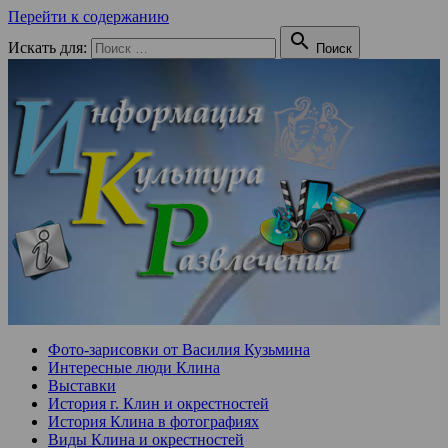
Перейти к содержанию

Искать для:
Поиск
Фото-зарисовки от Василия Кузьмина
Интересные люди Клина
Выставки
История г. Клин и окрестностей
История Клина в фотографиях
Виды Клина и окрестностей