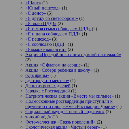
«Шанс»
(1)
«Юный пешеход»
(1)
«Я донор»
(5)
«Я дружу со светофором!»
(1)
«Я знаю ПДД!»
(2)
«Я и моя семья соблюдаем ПДД»
(2)
«Я и папа соблюдаем ПДД»
(1)
«Я пешеход»
(3)
«Я соблюдаю ПДД!»
(1)
«Ярмарке вакансий»
(2)
Акция «Передай показания с умной платежкой»
(2)
Акция «С флагом на сердце»
(1)
Акция «Собери ребенка в школу»
(1)
будь ярким»
(1)
где торгуют смертью»
(1)
День открытых дверей
(1)
Зарядка с Росгвардией
(1)
Патриотическая акция «Вместе мы сильнее»
(1)
Подмосковные росгвардейцы приступили к
обучению по программе «Росгвардия Драйв»
(1)
Социальный раунд «Трезвый водитель»
(2)
тонкий лёд!»
(1)
Фото-челлендж «Связь поколений»
(2)
Экологическая акция «Чистый берег»
(1)