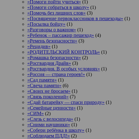
«Помоги пойти учиться»
(1)
«Помоги собраться в школу»
(1)
«Помочь без лишних слов»
(3)
«Посвящение первоклассников в пешеходы»
(1)
«Посылка бойцу»
(1)
«Разговоры о важном»
(1)
«Ребенок – пассажир пешеход»
(4)
«Ремень безопасности»
(3)
«Рецидив»
(1)
«РОДИТЕЛЬСКИЙ КОНТРОЛЬ»
(1)
«Ромашка безопасности»
(2)
«Росгвардия Драйв»
(3)
«Росгвардия. В особых условиях»
(1)
«Россия — страна героев!»
(1)
«Сад памяти»
(1)
«Свеча памяти»
(6)
«Своих не бросаем»
(1)
«Связь поколений»
(7)
«Сдай батарейку — спаси природу»
(1)
«Семейные ценности»
(1)
«СИМ»
(2)
«Слезь с велосипеда»
(1)
«Сними наушники»
(1)
«Собери ребёнка в школу»
(1)
«Соблюдаем ПДД!»
(2)