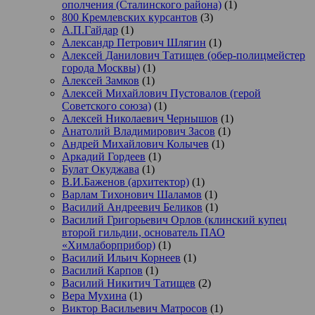
ополчения (Сталинского района)
(1)
800 Кремлевских курсантов
(3)
А.П.Гайдар
(1)
Александр Петрович Шлягин
(1)
Алексей Данилович Татищев (обер-полицмейстер
города Москвы)
(1)
Алексей Замков
(1)
Алексей Михайлович Пустовалов (герой
Советского союза)
(1)
Алексей Николаевич Чернышов
(1)
Анатолий Владимирович Засов
(1)
Андрей Михайлович Колычев
(1)
Аркадий Гордеев
(1)
Булат Окуджава
(1)
В.И.Баженов (архитектор)
(1)
Варлам Тихонович Шаламов
(1)
Василий Андреевич Беликов
(1)
Василий Григорьевич Орлов (клинский купец
второй гильдии, основатель ПАО
«Химлаборприбор)
(1)
Василий Ильич Корнеев
(1)
Василий Карпов
(1)
Василий Никитич Татищев
(2)
Вера Мухина
(1)
Виктор Васильевич Матросов
(1)