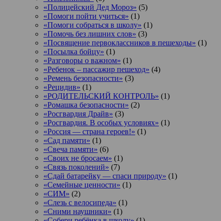
«Полицейский Дед Мороз»
(5)
«Помоги пойти учиться»
(1)
«Помоги собраться в школу»
(1)
«Помочь без лишних слов»
(3)
«Посвящение первоклассников в пешеходы»
(1)
«Посылка бойцу»
(1)
«Разговоры о важном»
(1)
«Ребенок – пассажир пешеход»
(4)
«Ремень безопасности»
(3)
«Рецидив»
(1)
«РОДИТЕЛЬСКИЙ КОНТРОЛЬ»
(1)
«Ромашка безопасности»
(2)
«Росгвардия Драйв»
(3)
«Росгвардия. В особых условиях»
(1)
«Россия — страна героев!»
(1)
«Сад памяти»
(1)
«Свеча памяти»
(6)
«Своих не бросаем»
(1)
«Связь поколений»
(7)
«Сдай батарейку — спаси природу»
(1)
«Семейные ценности»
(1)
«СИМ»
(2)
«Слезь с велосипеда»
(1)
«Сними наушники»
(1)
«Собери ребёнка в школу»
(1)