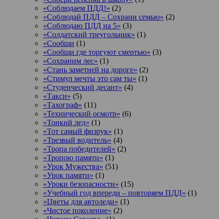
«Соблюдаем ПДД!»
(2)
«Соблюдай ПДД – Сохрани семью»
(2)
«Соблюдаю ПДД на 5»
(3)
«Солдатский треугольник»
(1)
«Сообщи
(1)
«Сообщи где торгуют смертью»
(3)
«Сохраним лес»
(1)
«Стань заметней на дороге»
(2)
«Стимул мечты это сам ты»
(1)
«Студенческий десант»
(4)
«Такси»
(5)
«Тахограф»
(11)
«Технический осмотр»
(6)
«Тонкий лед»
(1)
«Тот самый физрук»
(1)
«Трезвый водитель»
(4)
«Тропа победителей»
(2)
«Тропою памяти»
(1)
«Урок Мужества»
(51)
«Урок памяти»
(1)
«Уроки безопасности»
(15)
«Учебный год впереди – повторяем ПДД»
(1)
«Цветы для автоледи»
(1)
«Чистое поколение»
(2)