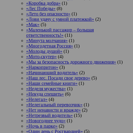
«Коробка добра»
(1)
«Лес Победы»
(8)
«Лето без опасности»
(1)
«Лови удачу с умной платежкой»
(2)
«Мак»
(5)
«Маленький пассажир – большая
ответственность!»
(11)
«Минута молчания»
(1)
«Многодетная Россия»
(1)
«Молоды душой»
(1)
«Мото-скутер»
(4)
«Мы за безопасность дорожного движения»
(1)
«Наркопритон»
(3)
«Начинающий водитель»
(2)
«Наш лес. Посади свое дерево»
(5)
«Наши семейные книги»
(1)
«Неделя мужества»
(1)
«Некуда спешить»
(6)
«Нелегал»
(4)
«Нелегальный перевозчик»
(1)
«Нет ненависти и вражде»
(2)
«Нетрезвый водитель»
(15)
«Новогоднее чудо»
(1)
«Ночь в парке»
(2)
«Один день с Росгвардией»
(5)