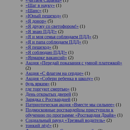
«Читаем Сараева»
(1)
«Шаг в науку»
(1)
«Шанс»
(1)
«Юный пешеход»
(1)
«Я донор»
(5)
«Я дружу со светофором!»
(1)
«Я знаю ПДД!»
(2)
«Я и моя семья соблюдаем ПДД»
(2)
«Я и папа соблюдаем ПДД»
(1)
«Я пешеход»
(3)
«Я соблюдаю ПДД!»
(1)
«Ярмарке вакансий»
(2)
Акция «Передай показания с умной платежкой»
(2)
Акция «С флагом на сердце»
(1)
Акция «Собери ребенка в школу»
(1)
будь ярким»
(1)
где торгуют смертью»
(1)
День открытых дверей
(1)
Зарядка с Росгвардией
(1)
Патриотическая акция «Вместе мы сильнее»
(1)
Подмосковные росгвардейцы приступили к
обучению по программе «Росгвардия Драйв»
(1)
Социальный раунд «Трезвый водитель»
(2)
тонкий лёд!»
(1)