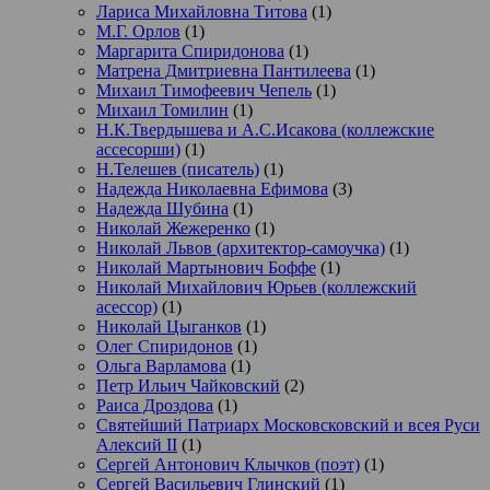
Лариса Михайловна Титова
(1)
М.Г. Орлов
(1)
Маргарита Спиридонова
(1)
Матрена Дмитриевна Пантилеева
(1)
Михаил Тимофеевич Чепель
(1)
Михаил Томилин
(1)
Н.К.Твердышева и А.С.Исакова (коллежские
ассесорши)
(1)
Н.Телешев (писатель)
(1)
Надежда Николаевна Ефимова
(3)
Надежда Шубина
(1)
Николай Жежеренко
(1)
Николай Львов (архитектор-самоучка)
(1)
Николай Мартынович Боффе
(1)
Николай Михайлович Юрьев (коллежский
асессор)
(1)
Николай Цыганков
(1)
Олег Спиридонов
(1)
Ольга Варламова
(1)
Петр Ильич Чайковский
(2)
Раиса Дроздова
(1)
Святейший Патриарх Московсковский и всея Руси
Алексий II
(1)
Сергей Антонович Клычков (поэт)
(1)
Сергей Васильевич Глинский
(1)