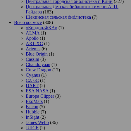
Центральная городская библиотека г. Клин
(327)
Центральная Детская библиотека имени А. П.
Гайдара
(163)
Щекинская сельская библиотека
(7)
Все о космосе
(808)
«Кондор-ФКА»
(1)
ALMA
(1)
Apollo
(1)
ART-XC
(1)
Artemis
(6)
Blue Origin
(1)
Cassini
(3)
Chandrayaan
(1)
Crew Dragon
(17)
Cygnus
(1)
CZ-6C
(1)
DART
(2)
ESA NASA
(1)
Europa Clipper
(3)
ExoMars
(1)
Falcon
(5)
Hubble
(7)
InSight
(2)
James Webb
(36)
JUICE
(2)