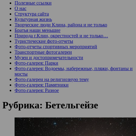
Полезные ссылки
О нас
Структура сайта
Культурная жизнь
Творческие люди Клина, района и не только
Братья наши меньшие
Природа г.Клин, окрестностей и не только…
Туристические фото-отчеты
Фото-отчеты спортивных мероприятий
Транспортные фотогалереи
Музеи и достопримечательности
Фото-галерея: Парки
Фото-галерея: Водоемы, набережные, пляжи, фонтаны и
мосты
Фото-галереи на религиозную тему
Фото-галерея: Памятники
Фото-галерея: Разное
Рубрика:
Бетельгейзе