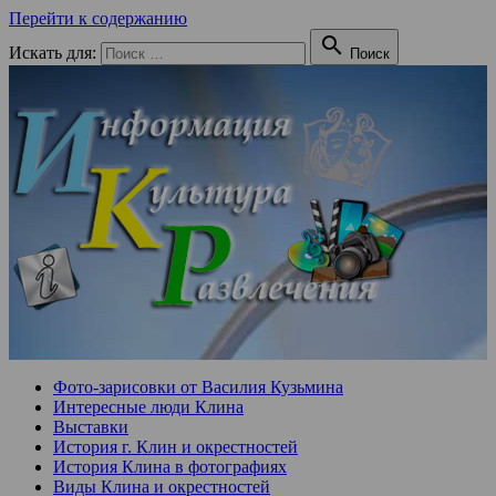
Перейти к содержанию

Искать для:
Поиск
Фото-зарисовки от Василия Кузьмина
Интересные люди Клина
Выставки
История г. Клин и окрестностей
История Клина в фотографиях
Виды Клина и окрестностей