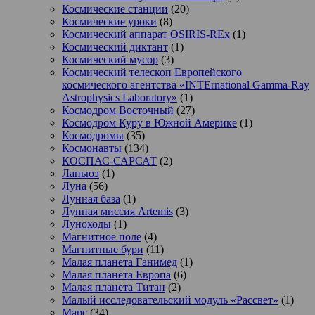
Космические станции
(20)
Космические уроки
(8)
Космический аппарат OSIRIS-REx
(1)
Космический диктант
(1)
Космический мусор
(3)
Космический телескоп Европейского
космического агентства «INTErnational Gamma-Ray
Astrophysics Laboratory»
(1)
Космодром Восточный
(27)
Космодром Куру в Южной Америке
(1)
Космодромы
(35)
Космонавты
(134)
КОСПАС-САРСАТ
(2)
Ланьюэ
(1)
Луна
(56)
Лунная база
(1)
Лунная миссия Artemis
(3)
Луноходы
(1)
Магнитное поле
(4)
Магнитные бури
(11)
Малая планета Ганимед
(1)
Малая планета Европа
(6)
Малая планета Титан
(2)
Малый исследовательский модуль «Рассвет»
(1)
Марс
(34)