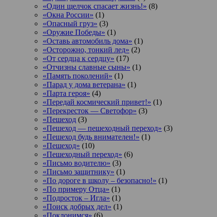
«Один щелчок спасает жизнь!»
(8)
«Окна России»
(1)
«Опасный груз»
(3)
«Оружие Победы»
(1)
«Оставь автомобиль дома»
(1)
«Осторожно, тонкий лед»
(2)
«От сердца к сердцу»
(17)
«Отчизны славные сыны»
(1)
«Память поколений»
(1)
«Парад у дома ветерана»
(1)
«Парта героя»
(4)
«Передай космический привет!»
(1)
«Перекресток — Светофор»
(3)
«Пешеход
(3)
«Пешеход — пешеходный переход»
(3)
«Пешеход будь внимателен!»
(1)
«Пешеход»
(10)
«Пешеходный переход»
(6)
«Письмо водителю»
(3)
«Письмо защитнику»
(1)
«По дороге в школу – безопасно!»
(1)
«По примеру Отца»
(1)
«Подросток ‒ Игла»
(1)
«Поиск добрых дел»
(1)
«Поклонимся»
(6)