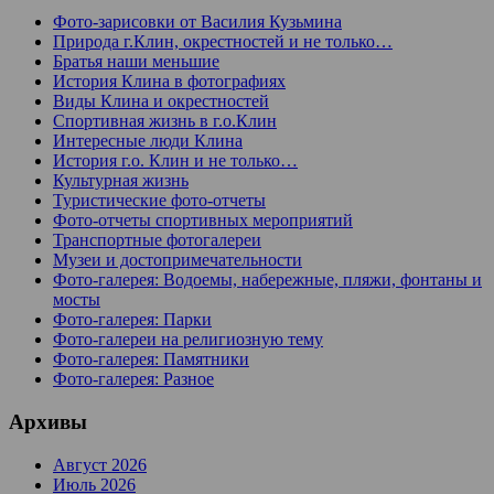
Фото-зарисовки от Василия Кузьмина
Природа г.Клин, окрестностей и не только…
Братья наши меньшие
История Клина в фотографиях
Виды Клина и окрестностей
Спортивная жизнь в г.о.Клин
Интересные люди Клина
История г.о. Клин и не только…
Культурная жизнь
Туристические фото-отчеты
Фото-отчеты спортивных мероприятий
Транспортные фотогалереи
Музеи и достопримечательности
Фото-галерея: Водоемы, набережные, пляжи, фонтаны и
мосты
Фото-галерея: Парки
Фото-галереи на религиозную тему
Фото-галерея: Памятники
Фото-галерея: Разное
Архивы
Август 2026
Июль 2026