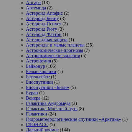
Ангара
(13)
Артемида
(2)
Астероид Апофис
(2)
Астероид Бенну
(3)
Астероид Психея
(2)
Астероид Рюгу
(3)
Астероид Фаэтон
(1)
Астероидная защита
(1)
Астероиды и малые планеты
(35)
Астрономические прогнозы
(7)
Астрономические явления
(5)
Астрономия
(5)
Байконур
(106)
Белые карлики
(1)
Бетельгейзе
(1)
Биоспутники
(1)
Биоспутники «Бион»
(5)
Буран
(1)
Венера
(12)
Галактика Андромеда
(2)
Галактика Млечный путь
(8)
Галактики
(24)
Гидрометеорологические спутники «Арктика»
(1)
ГЛОНАСС
(5)
Дальний космос
(144)