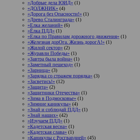
«Добрые дела ЮИД»
(1)
«ДОЛЖНИК»
(4)
«Дорога без Опасности!»
(1)
«Древо Сталинграда»
(1)
«Елка желаний»
(6)
«Ёлка ПДД»
(1)
«Елка по Правилам дорожного движения»
(1)
«Железная дорОга. Жизнь дорогА!»
(1)
«Жилой сектор»
(2)
«Журавли Победы»
(1)
«Завтра была война»
(1)
«Заметный пешеход»
(1)
«Зарница»
(3)
«Зарядка со стражем порядка»
(3)
«Засветись!»
(12)
«Защита»
(2)
«Защитники Отечества»
(1)
«Зима в Подмосковье»
(1)
«Зимние каникулы»
(4)
«Знай и соблюдай ПДД»
(1)
«Знай наших»
(42)
«Изучаем ПДД»
(1)
«Кадетская весна»
(1)
«Кадетская слава»
(1)
«Каникулы с Росгвардией»
(45)