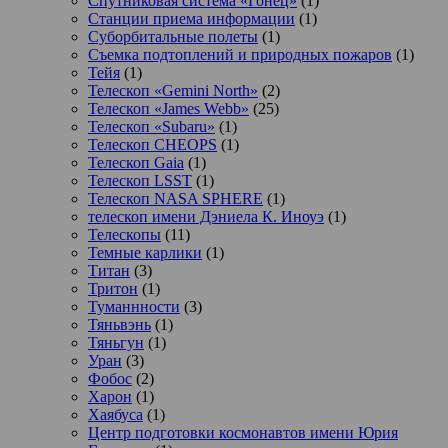
Спутниковая система «Гонец»
(1)
Станции приема информации
(1)
Суборбитальные полеты
(1)
Съемка подтоплений и природных пожаров
(1)
Тейя
(1)
Телескоп «Gemini North»
(2)
Телескоп «James Webb»
(25)
Телескоп «Subaru»
(1)
Телескоп CHEOPS
(1)
Телескоп Gaia
(1)
Телескоп LSST
(1)
Телескоп NASA SPHERE
(1)
телескоп имени Дэниела К. Иноуэ
(1)
Телескопы
(11)
Темные карлики
(1)
Титан
(3)
Тритон
(1)
Туманнности
(3)
Тяньвэнь
(1)
Тяньгун
(1)
Уран
(3)
Фобос
(2)
Харон
(1)
Хаябуса
(1)
Центр подготовки космонавтов имени Юрия