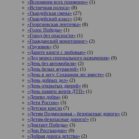
«Вспомним всех поименно»
(1)
«Встречная полоса»
(8)
«Гвардейская смена»
(27)
«Гвардейский класс»
(24)
«Георгиевская ленточка»
(8)
«Голос Победы»
(1)
«Город без опасности»
(1)
«Гражданский мониторинг»
(2)
«Грузовик»
(5)
«Дарите книги с любовью»
(1)
«Дед мороз специального назначения»
(9)
«День без автомобиля»
(2)
«День белых журавлей»
(1)
«День в лесу. Сохраним лес вместе»
(2)
«День добрых дел»
(2)
«День открытых дверей»
(6)
«День памяти жертв ДТП»
(1)
«Дерево добра»
(4)
«Дети России»
(3)
«Детское кресло
(7)
«Детям Подмосковья – безопасные дороги»
(2)
«Детям-безопасные дороги!»
(1)
«Диктант Победы»
(3)
«Дни Росгвардии»
(9)
«Добрая дорога детства»
(2)