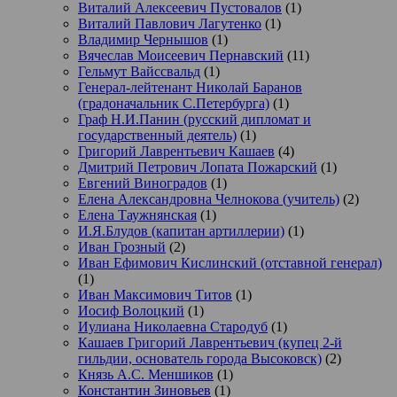
Виталий Алексеевич Пустовалов
(1)
Виталий Павлович Лагутенко
(1)
Владимир Чернышов
(1)
Вячеслав Моисеевич Пернавский
(11)
Гельмут Вайссвальд
(1)
Генерал-лейтенант Николай Баранов
(градоначальник С.Петербурга)
(1)
Граф Н.И.Панин (русский дипломат и
государственный деятель)
(1)
Григорий Лаврентьевич Кашаев
(4)
Дмитрий Петрович Лопата Пожарский
(1)
Евгений Виноградов
(1)
Елена Александровна Челнокова (учитель)
(2)
Елена Таужнянская
(1)
И.Я.Блудов (капитан артиллерии)
(1)
Иван Грозный
(2)
Иван Ефимович Кислинский (отставной генерал)
(1)
Иван Максимович Титов
(1)
Иосиф Волоцкий
(1)
Иулиана Николаевна Стародуб
(1)
Кашаев Григорий Лаврентьевич (купец 2-й
гильдии, основатель города Высоковск)
(2)
Князь А.С. Меншиков
(1)
Константин Зиновьев
(1)