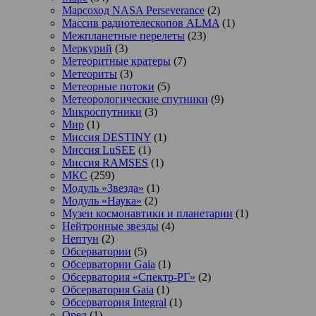
Марсоход NASA Perseverance
(2)
Массив радиотелескопов ALMA
(1)
Межпланетные перелеты
(23)
Меркурий
(3)
Метеоритные кратеры
(7)
Метеориты
(3)
Метеорные потоки
(5)
Метеорологические спутники
(9)
Микроспутники
(3)
Мир
(1)
Миссия DESTINY
(1)
Миссия LuSEE
(1)
Миссия RAMSES
(1)
МКС
(259)
Модуль «Звезда»
(1)
Модуль «Наука»
(2)
Музеи космонавтики и планетарии
(1)
Нейтронные звезды
(4)
Нептун
(2)
Обсерватории
(5)
Обсерватории Gaia
(1)
Обсерватория «Спектр-РГ»
(2)
Обсерватория Gaia
(1)
Обсерватория Integral
(1)
Орел
(1)