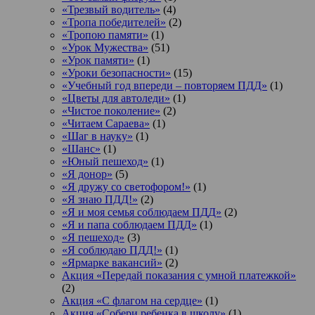
«Трезвый водитель»
(4)
«Тропа победителей»
(2)
«Тропою памяти»
(1)
«Урок Мужества»
(51)
«Урок памяти»
(1)
«Уроки безопасности»
(15)
«Учебный год впереди – повторяем ПДД»
(1)
«Цветы для автоледи»
(1)
«Чистое поколение»
(2)
«Читаем Сараева»
(1)
«Шаг в науку»
(1)
«Шанс»
(1)
«Юный пешеход»
(1)
«Я донор»
(5)
«Я дружу со светофором!»
(1)
«Я знаю ПДД!»
(2)
«Я и моя семья соблюдаем ПДД»
(2)
«Я и папа соблюдаем ПДД»
(1)
«Я пешеход»
(3)
«Я соблюдаю ПДД!»
(1)
«Ярмарке вакансий»
(2)
Акция «Передай показания с умной платежкой»
(2)
Акция «С флагом на сердце»
(1)
Акция «Собери ребенка в школу»
(1)