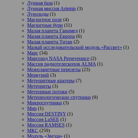
Лунная база
(1)
Лунная миссия Artemis
(3)
Луноходы
(1)
Магнитное поле
(4)
Магнитные бури
(11)
Малая планета Ганимед
(1)
Малая планета Европа
(6)
Малая планета Титан
(2)
Малый исследовательский модуль «Рассвет»
(1)
Марс
(34)
Марсоход NASA Perseverance
(2)
Массив радиотелескопов ALMA
(1)
Межпланетные перелеты
(23)
Меркурий
(3)
Метеоритные кратеры
(7)
Метеориты
(3)
Метеорные потоки
(5)
Метеорологические спутники
(9)
Микроспутники
(3)
Мир
(1)
Миссия DESTINY
(1)
Миссия LuSEE
(1)
Миссия RAMSES
(1)
МКС
(259)
Модуль «Звезда»
(1)