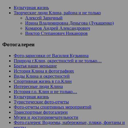
Культурная жизнь
Творческие люди Клина, района и не только
Алексей Заричный
Ирина Владимировна Деньгова (Лукашенко)
Комаров Андрей Александрович
Виктор Степанович Никаноров
Фотогалереи
Фото-зарисовки от Василия Кузьмина
Природа г.Клин, окрестностей и не только…
Братья наши меньшие
История Клина в фотографиях
Виды Клина и окрестностей
Спортивная жизнь в г.о.Клин
Интересные люди Клина
История г.о. Клин и не только…
Культурная жизнь
Туристические фото-отчеты
Фото-отчеты спортивных мероприятий
Транспортные фотогалереи
Музеи и достопримечательности
Фото-галерея: Водоемы, набережные, пляжи, фонтаны и
мосты