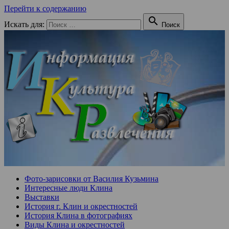
Перейти к содержанию

Искать для:
Поиск
Фото-зарисовки от Василия Кузьмина
Интересные люди Клина
Выставки
История г. Клин и окрестностей
История Клина в фотографиях
Виды Клина и окрестностей