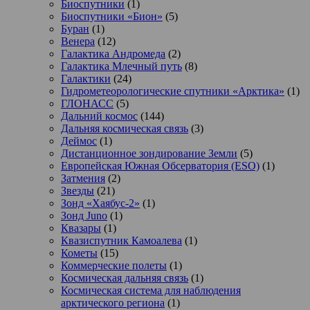
Биоспутники
(1)
Биоспутники «Бион»
(5)
Буран
(1)
Венера
(12)
Галактика Андромеда
(2)
Галактика Млечный путь
(8)
Галактики
(24)
Гидрометеорологические спутники «Арктика»
(1)
ГЛОНАСС
(5)
Дальний космос
(144)
Дальняя космическая связь
(3)
Деймос
(1)
Дистанционное зондирование Земли
(5)
Европейская Южная Обсерватория (ESO)
(1)
Затмения
(2)
Звезды
(21)
Зонд «Хаябус-2»
(1)
Зонд Juno
(1)
Квазары
(1)
Квазиспутник Камоалева
(1)
Кометы
(15)
Коммерческие полеты
(1)
Космическая дальняя связь
(1)
Космическая система для наблюдения
арктического региона
(1)