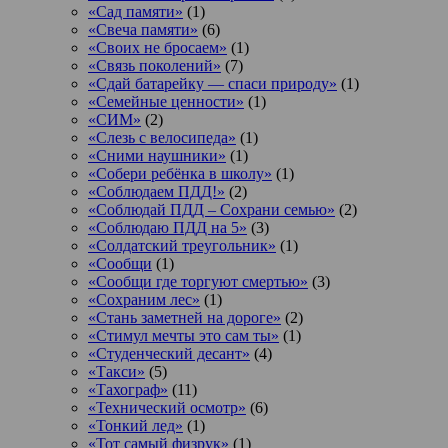
«Сад памяти»
(1)
«Свеча памяти»
(6)
«Своих не бросаем»
(1)
«Связь поколений»
(7)
«Сдай батарейку — спаси природу»
(1)
«Семейные ценности»
(1)
«СИМ»
(2)
«Слезь с велосипеда»
(1)
«Сними наушники»
(1)
«Собери ребёнка в школу»
(1)
«Соблюдаем ПДД!»
(2)
«Соблюдай ПДД – Сохрани семью»
(2)
«Соблюдаю ПДД на 5»
(3)
«Солдатский треугольник»
(1)
«Сообщи
(1)
«Сообщи где торгуют смертью»
(3)
«Сохраним лес»
(1)
«Стань заметней на дороге»
(2)
«Стимул мечты это сам ты»
(1)
«Студенческий десант»
(4)
«Такси»
(5)
«Тахограф»
(11)
«Технический осмотр»
(6)
«Тонкий лед»
(1)
«Тот самый физрук»
(1)