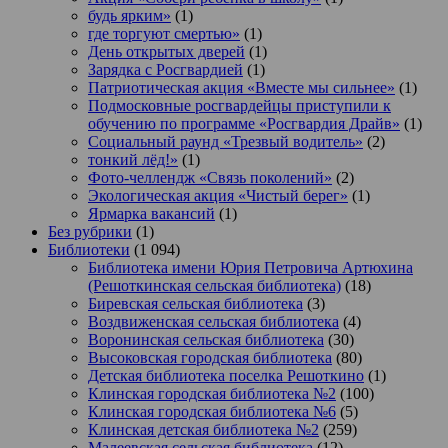
будь ярким»
(1)
где торгуют смертью»
(1)
День открытых дверей
(1)
Зарядка с Росгвардией
(1)
Патриотическая акция «Вместе мы сильнее»
(1)
Подмосковные росгвардейцы приступили к
обучению по программе «Росгвардия Драйв»
(1)
Социальный раунд «Трезвый водитель»
(2)
тонкий лёд!»
(1)
Фото-челлендж «Связь поколений»
(2)
Экологическая акция «Чистый берег»
(1)
Ярмарка вакансий
(1)
Без рубрики
(1)
Библиотеки
(1 094)
Библиотека имени Юрия Петровича Артюхина
(Решоткинская сельская библиотека)
(18)
Биревская сельская библиотека
(3)
Воздвиженская сельская библиотека
(4)
Воронинская сельская библиотека
(30)
Высоковская городская библиотека
(80)
Детская библиотека поселка Решоткино
(1)
Клинская городская библиотека №2
(100)
Клинская городская библиотека №6
(5)
Клинская детская библиотека №2
(259)
Малеевская сельская библиотека
(12)