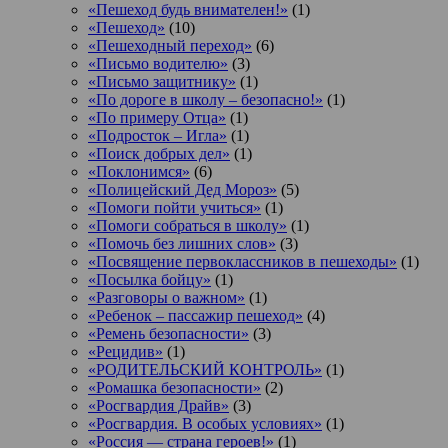
«Пешеход будь внимателен!»
(1)
«Пешеход»
(10)
«Пешеходный переход»
(6)
«Письмо водителю»
(3)
«Письмо защитнику»
(1)
«По дороге в школу – безопасно!»
(1)
«По примеру Отца»
(1)
«Подросток ‒ Игла»
(1)
«Поиск добрых дел»
(1)
«Поклонимся»
(6)
«Полицейский Дед Мороз»
(5)
«Помоги пойти учиться»
(1)
«Помоги собраться в школу»
(1)
«Помочь без лишних слов»
(3)
«Посвящение первоклассников в пешеходы»
(1)
«Посылка бойцу»
(1)
«Разговоры о важном»
(1)
«Ребенок – пассажир пешеход»
(4)
«Ремень безопасности»
(3)
«Рецидив»
(1)
«РОДИТЕЛЬСКИЙ КОНТРОЛЬ»
(1)
«Ромашка безопасности»
(2)
«Росгвардия Драйв»
(3)
«Росгвардия. В особых условиях»
(1)
«Россия — страна героев!»
(1)