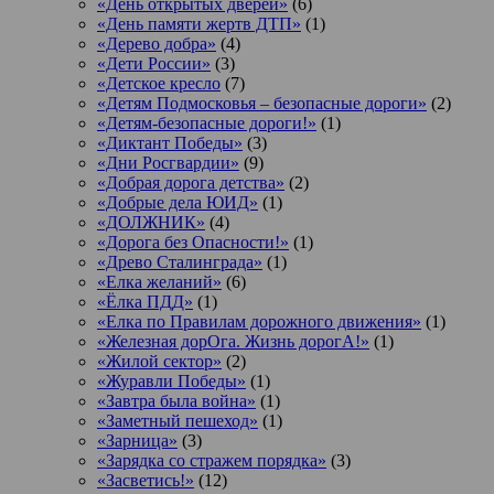
«День открытых дверей»
(6)
«День памяти жертв ДТП»
(1)
«Дерево добра»
(4)
«Дети России»
(3)
«Детское кресло
(7)
«Детям Подмосковья – безопасные дороги»
(2)
«Детям-безопасные дороги!»
(1)
«Диктант Победы»
(3)
«Дни Росгвардии»
(9)
«Добрая дорога детства»
(2)
«Добрые дела ЮИД»
(1)
«ДОЛЖНИК»
(4)
«Дорога без Опасности!»
(1)
«Древо Сталинграда»
(1)
«Елка желаний»
(6)
«Ёлка ПДД»
(1)
«Елка по Правилам дорожного движения»
(1)
«Железная дорОга. Жизнь дорогА!»
(1)
«Жилой сектор»
(2)
«Журавли Победы»
(1)
«Завтра была война»
(1)
«Заметный пешеход»
(1)
«Зарница»
(3)
«Зарядка со стражем порядка»
(3)
«Засветись!»
(12)