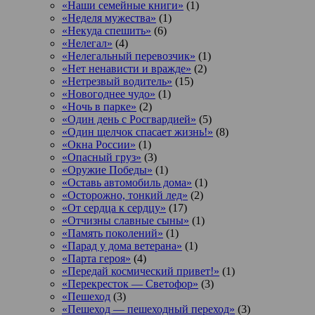
«Наши семейные книги»
(1)
«Неделя мужества»
(1)
«Некуда спешить»
(6)
«Нелегал»
(4)
«Нелегальный перевозчик»
(1)
«Нет ненависти и вражде»
(2)
«Нетрезвый водитель»
(15)
«Новогоднее чудо»
(1)
«Ночь в парке»
(2)
«Один день с Росгвардией»
(5)
«Один щелчок спасает жизнь!»
(8)
«Окна России»
(1)
«Опасный груз»
(3)
«Оружие Победы»
(1)
«Оставь автомобиль дома»
(1)
«Осторожно, тонкий лед»
(2)
«От сердца к сердцу»
(17)
«Отчизны славные сыны»
(1)
«Память поколений»
(1)
«Парад у дома ветерана»
(1)
«Парта героя»
(4)
«Передай космический привет!»
(1)
«Перекресток — Светофор»
(3)
«Пешеход
(3)
«Пешеход — пешеходный переход»
(3)