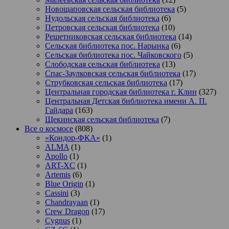
Новощаповская сельская библиотека
(5)
Нудольская сельская библиотека
(6)
Петровская сельская библиотека
(10)
Решетниковская сельская библиотека
(14)
Сельская библиотека пос. Нарынка
(6)
Сельская библиотека пос. Чайковского
(5)
Слободская сельская библиотека
(13)
Спас-Заулковская сельская библиотека
(17)
Струбковская сельская библиотека
(17)
Центральная городская библиотека г. Клин
(327)
Центральная Детская библиотека имени А. П.
Гайдара
(163)
Щекинская сельская библиотека
(7)
Все о космосе
(808)
«Кондор-ФКА»
(1)
ALMA
(1)
Apollo
(1)
ART-XC
(1)
Artemis
(6)
Blue Origin
(1)
Cassini
(3)
Chandrayaan
(1)
Crew Dragon
(17)
Cygnus
(1)