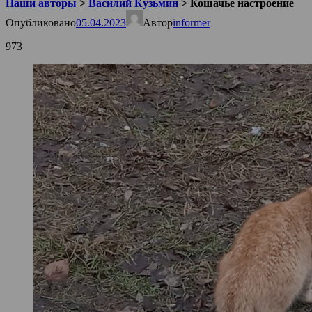
Наши авторы
>
Василий Кузьмин
>
Кошачье настроение
Опубликовано
05.04.2023
Автор
informer
973