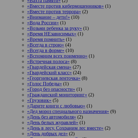
«Вахта памяти»
(2)
«Вместе против кибермошенников»
(1)
«Вместе против террора»
(2)
«Внимание – дети!»
(10)
«Вода России»
(1)
«Возьми ребенка за руку»
(1)
«Время НЕзависимых»
(1)
«Время помнить»
(1)
«Всегда в строю»
(4)
«Всегда в форме»
(10)
«Вспомним всех поименно»
(1)
«Встречная полоса»
(8)
«Гвардейская смена»
(27)
«Гвардейский класс»
(24)
«Георгиевская ленточка»
(8)
«Голос Победы»
(1)
«Город без опасности»
(1)
«Гражданский мониторинг»
(2)
«Грузовик»
(5)
«Дарите книги с любовью»
(1)
«Дед мороз специального назначения»
(9)
«День без автомобиля»
(2)
«День белых журавлей»
(1)
«День в лесу. Сохраним лес вместе»
(2)
«День добрых дел»
(2)