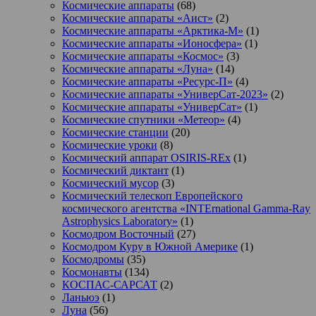
Космические аппараты
(68)
Космические аппараты «Аист»
(2)
Космические аппараты «Арктика-М»
(1)
Космические аппараты «Ионосфера»
(1)
Космические аппараты «Космос»
(3)
Космические аппараты «Луна»
(14)
Космические аппараты «Ресурс-П»
(4)
Космические аппараты «УниверСат-2023»
(2)
Космические аппараты «УниверСат»
(1)
Космические спутники «Метеор»
(4)
Космические станции
(20)
Космические уроки
(8)
Космический аппарат OSIRIS-REx
(1)
Космический диктант
(1)
Космический мусор
(3)
Космический телескоп Европейского
космического агентства «INTErnational Gamma-Ray
Astrophysics Laboratory»
(1)
Космодром Восточный
(27)
Космодром Куру в Южной Америке
(1)
Космодромы
(35)
Космонавты
(134)
КОСПАС-САРСАТ
(2)
Ланьюэ
(1)
Луна
(56)