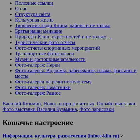
Полезные ссылки
О нас
Структура сайта
Культурная жизнь
Творческие люди Клина, района и не только
Братья наши меньшие
Природа г.Клин, окрестностей и не только…
Туристические фото-отчеты
Фото-отчеты спортивных мероприятий
Транспортные фотогалереи
Музеи и достопримечательности
Фото-галерея: Парки
Фото-галерея: Водоемы, набережные, пляжи, фонтаны и
мосты
Фото-галереи на религиозную тему
Фото-галерея: Памятники
Фото-галерея: Разное
Василий Кузьмин
,
Новости про животных
,
Онлайн выставки
,
Фото-выставки Василия Кузьмина
,
Фото-зарисовки
Кошачье настроение
Информация, культура, развлечения (infoce-klin.ru)
>