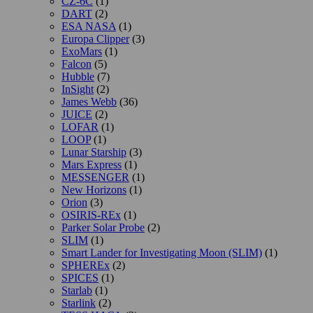
CZ-6C
(1)
DART
(2)
ESA NASA
(1)
Europa Clipper
(3)
ExoMars
(1)
Falcon
(5)
Hubble
(7)
InSight
(2)
James Webb
(36)
JUICE
(2)
LOFAR
(1)
LOOP
(1)
Lunar Starship
(3)
Mars Express
(1)
MESSENGER
(1)
New Horizons
(1)
Orion
(3)
OSIRIS-REx
(1)
Parker Solar Probe
(2)
SLIM
(1)
Smart Lander for Investigating Moon (SLIM)
(1)
SPHEREx
(2)
SPICES
(1)
Starlab
(1)
Starlink
(2)