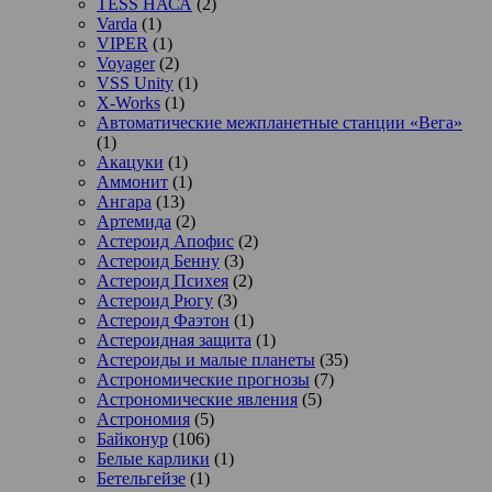
TESS НАСА
(2)
Varda
(1)
VIPER
(1)
Voyager
(2)
VSS Unity
(1)
X-Works
(1)
Автоматические межпланетные станции «Вега»
(1)
Акацуки
(1)
Аммонит
(1)
Ангара
(13)
Артемида
(2)
Астероид Апофис
(2)
Астероид Бенну
(3)
Астероид Психея
(2)
Астероид Рюгу
(3)
Астероид Фаэтон
(1)
Астероидная защита
(1)
Астероиды и малые планеты
(35)
Астрономические прогнозы
(7)
Астрономические явления
(5)
Астрономия
(5)
Байконур
(106)
Белые карлики
(1)
Бетельгейзе
(1)