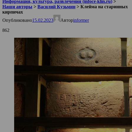
Информация, культура, развлечения (infoce-klin.ru)
>
Наши авторы
>
Василий Кузьмин
>
Клейма на старинных
кирпичах
Опубликовано
15.02.2023
Автор
informer
862