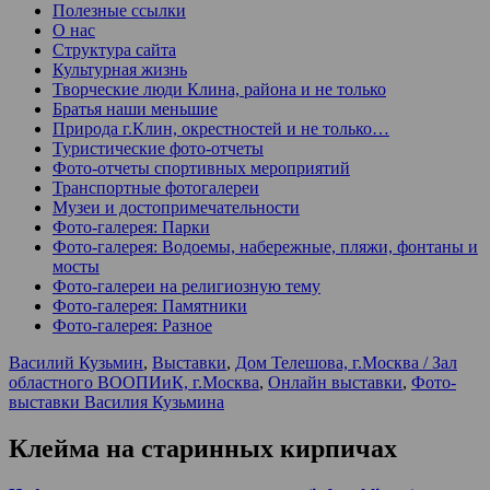
Полезные ссылки
О нас
Структура сайта
Культурная жизнь
Творческие люди Клина, района и не только
Братья наши меньшие
Природа г.Клин, окрестностей и не только…
Туристические фото-отчеты
Фото-отчеты спортивных мероприятий
Транспортные фотогалереи
Музеи и достопримечательности
Фото-галерея: Парки
Фото-галерея: Водоемы, набережные, пляжи, фонтаны и
мосты
Фото-галереи на религиозную тему
Фото-галерея: Памятники
Фото-галерея: Разное
Василий Кузьмин
,
Выставки
,
Дом Телешова, г.Москва / Зал
областного ВООПИиК, г.Москва
,
Онлайн выставки
,
Фото-
выставки Василия Кузьмина
Клейма на старинных кирпичах