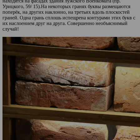
находятся на фасадах здания лужского Военкомата (пр.
Урицкого, 59/ 15).На некоторых гранях буквы размещаются
поперёк, на других наклонно, на третьих вдоль плоскостей
граней. Одна грань сплошь испещрена контурами этих букв с
их наслоением друг на друга. Совершенно необъяснимый
случай!