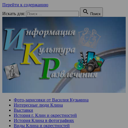
Перейти к содержанию

Искать для:
Поиск
Фото-зарисовки от Василия Кузьмина
Интересные люди Клина
Выставки
История г. Клин и окрестностей
История Клина в фотографиях
Виды Клина и окрестностей