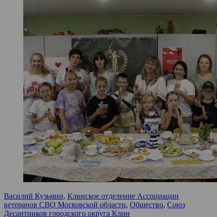
Василий Кузьмин
,
Клинское отделение Ассоциации
ветеранов СВО Московской области
,
Общество
,
Союз
Десантников городского округа Клин