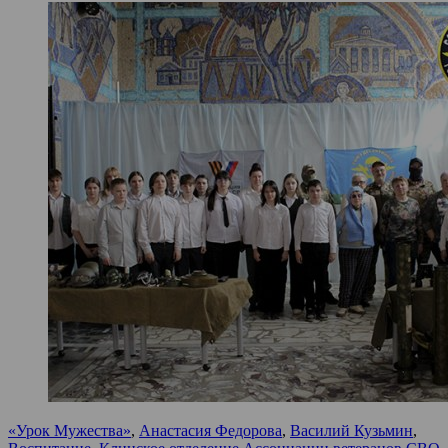
«Урок Мужества»
,
Анастасия Федорова
,
Василий Кузьмин
,