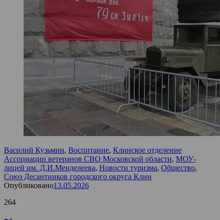
Василий Кузьмин
,
Воспитание
,
Клинское отделение
Ассоциации ветеранов СВО Московской области
,
МОУ-
лицей им. Д.И.Менделеева
,
Новости туризма
,
Общество
,
Союз Десантников городского округа Клин
Опубликовано
13.05.2026
264