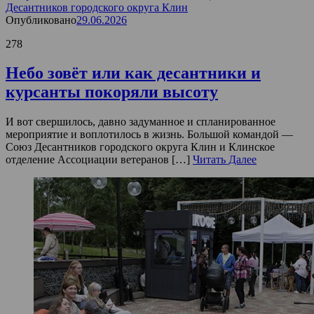
Десантников городского округа Клин
Опубликовано
29.06.2026
278
Небо зовёт или как десантники и
курсанты покоряли высоту
И вот свершилось, давно задуманное и спланированное
мероприятие и воплотилось в жизнь. Большой командой —
Союз Десантников городского округа Клин и Клинское
отделение Ассоциации ветеранов […]
Читать Далее