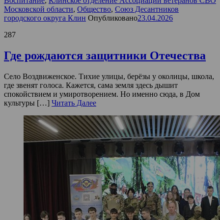
Воспитание
,
Клинское отделение Ассоциации ветеранов СВО
Московской области
,
Общество
,
Союз Десантников
городского округа Клин
Опубликовано
23.04.2026
287
Где рождаются защитники Отечества
Село Воздвиженское. Тихие улицы, берёзы у околицы, школа,
где звенят голоса. Кажется, сама земля здесь дышит
спокойствием и умиротворением. Но именно сюда, в Дом
культуры […]
Читать Далее