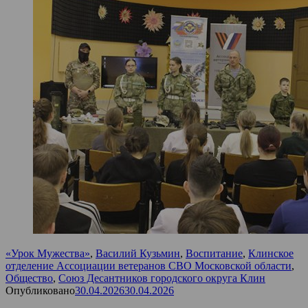
«Урок Мужества»
,
Василий Кузьмин
,
Воспитание
,
Клинское
отделение Ассоциации ветеранов СВО Московской области
,
Общество
,
Союз Десантников городского округа Клин
Опубликовано
30.04.2026
30.04.2026