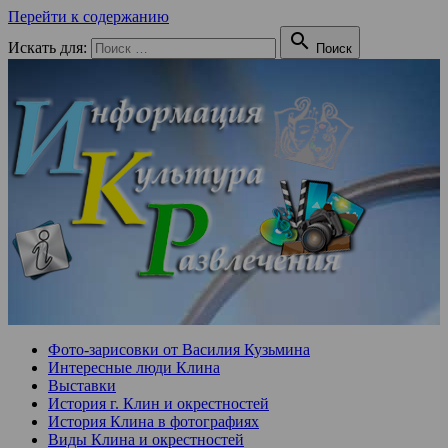
Перейти к содержанию

Искать для:
Поиск
Фото-зарисовки от Василия Кузьмина
Интересные люди Клина
Выставки
История г. Клин и окрестностей
История Клина в фотографиях
Виды Клина и окрестностей