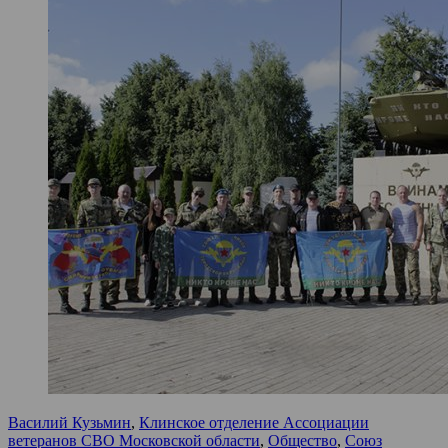
Василий Кузьмин
,
Клинское отделение Ассоциации
ветеранов СВО Московской области
,
Общество
,
Союз