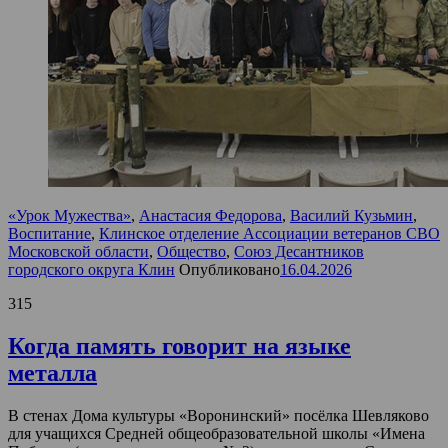
«Урок Мужества»
,
Анастасия Федорова
,
Василий Кузьмин
,
Воспитание
,
Клинское отделение Ассоциации ветеранов СВО
Московской области
,
Общество
,
Союз Десантников
городского округа Клин
Опубликовано
16.04.2026
315
Когда память говорит на языке
металла
В стенах Дома культуры «Воронинский» посёлка Шевляково
для учащихся Средней общеобразовательной школы «Имена