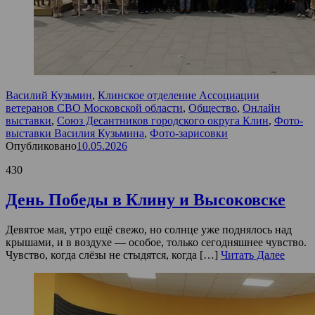
Василий Кузьмин
,
Клинское отделение Ассоциации
ветеранов СВО Московской области
,
Общество
,
Онлайн
выставки
,
Союз Десантников городского округа Клин
,
Фото-
выставки Василия Кузьмина
,
Фото-зарисовки
Опубликовано
10.05.2026
430
День Победы в Клину и Высоковске
Девятое мая, утро ещё свежо, но солнце уже поднялось над
крышами, и в воздухе — особое, только сегодняшнее чувство.
Чувство, когда слёзы не стыдятся, когда […]
Читать Далее