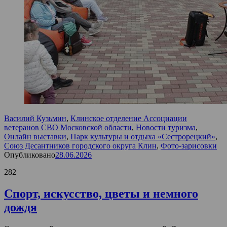
Василий Кузьмин
,
Клинское отделение Ассоциации
ветеранов СВО Московской области
,
Новости туризма
,
Онлайн выставки
,
Парк культуры и отдыха «Сестрорецкий»
,
Союз Десантников городского округа Клин
,
Фото-зарисовки
Опубликовано
28.06.2026
282
Спорт, искусство, цветы и немного
дождя