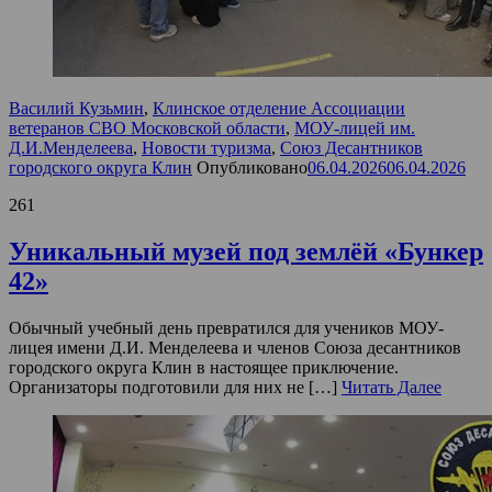
Василий Кузьмин
,
Клинское отделение Ассоциации
ветеранов СВО Московской области
,
МОУ-лицей им.
Д.И.Менделеева
,
Новости туризма
,
Союз Десантников
городского округа Клин
Опубликовано
06.04.2026
06.04.2026
261
Уникальный музей под землёй «Бункер
42»
Обычный учебный день превратился для учеников МОУ-
лицея имени Д.И. Менделеева и членов Союза десантников
городского округа Клин в настоящее приключение.
Организаторы подготовили для них не […]
Читать Далее