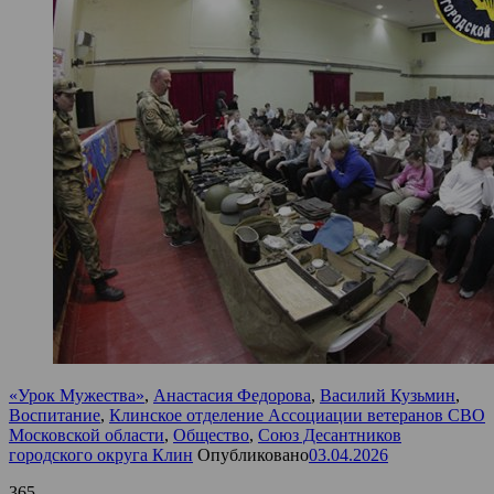
«Урок Мужества»
,
Анастасия Федорова
,
Василий Кузьмин
,
Воспитание
,
Клинское отделение Ассоциации ветеранов СВО
Московской области
,
Общество
,
Союз Десантников
городского округа Клин
Опубликовано
03.04.2026
365