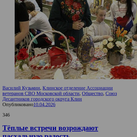
Василий Кузьмин
,
Клинское отделение Ассоциации
ветеранов СВО Московской области
,
Общество
,
Союз
Десантников городского округа Клин
Опубликовано
10.04.2026
346
Тёплые встречи возрождают
пасхальную радость