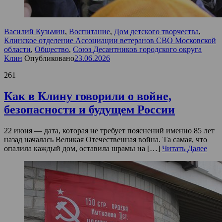
Василий Кузьмин
,
Воспитание
,
Дом детского творчества
,
Клинское отделение Ассоциации ветеранов СВО Московской
области
,
Общество
,
Союз Десантников городского округа
Клин
Опубликовано
23.06.2026
261
Как в Клину говорили о войне,
безопасности и будущем России
22 июня — дата, которая не требует пояснений именно 85 лет
назад началась Великая Отечественная война. Та самая, что
опалила каждый дом, оставила шрамы на […]
Читать Далее