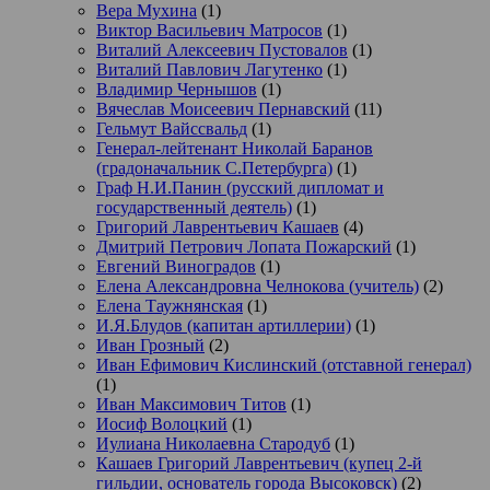
Вера Мухина
(1)
Виктор Васильевич Матросов
(1)
Виталий Алексеевич Пустовалов
(1)
Виталий Павлович Лагутенко
(1)
Владимир Чернышов
(1)
Вячеслав Моисеевич Пернавский
(11)
Гельмут Вайссвальд
(1)
Генерал-лейтенант Николай Баранов
(градоначальник С.Петербурга)
(1)
Граф Н.И.Панин (русский дипломат и
государственный деятель)
(1)
Григорий Лаврентьевич Кашаев
(4)
Дмитрий Петрович Лопата Пожарский
(1)
Евгений Виноградов
(1)
Елена Александровна Челнокова (учитель)
(2)
Елена Таужнянская
(1)
И.Я.Блудов (капитан артиллерии)
(1)
Иван Грозный
(2)
Иван Ефимович Кислинский (отставной генерал)
(1)
Иван Максимович Титов
(1)
Иосиф Волоцкий
(1)
Иулиана Николаевна Стародуб
(1)
Кашаев Григорий Лаврентьевич (купец 2-й
гильдии, основатель города Высоковск)
(2)