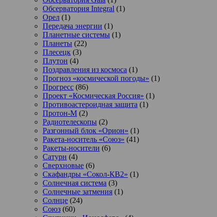
Обсерватория Integral
(1)
Орел
(1)
Передача энергии
(1)
Планетные системы
(1)
Планеты
(22)
Плесецк
(3)
Плутон
(4)
Поздравления из космоса
(1)
Прогноз «космической погоды»
(1)
Прогресс
(86)
Проект «Космическая Россия»
(1)
Противоастероидная защита
(1)
Протон-М
(2)
Радиотелескопы
(2)
Разгонный блок «Орион»
(1)
Ракета-носитель «Союз»
(41)
Ракеты-носители
(6)
Сатурн
(4)
Сверхновые
(6)
Скафандры «Сокол-КВ2»
(1)
Солнечная система
(3)
Солнечные затмения
(1)
Солнце
(24)
Союз
(60)