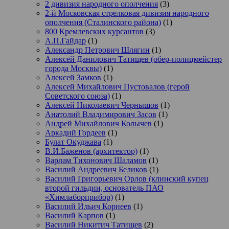
2 дивизия народного ополчения
(3)
2-й Московская стрелковая дивизия народного
ополчения (Сталинского района)
(1)
800 Кремлевских курсантов
(3)
А.П.Гайдар
(1)
Александр Петрович Шлягин
(1)
Алексей Данилович Татищев (обер-полицмейстер
города Москвы)
(1)
Алексей Замков
(1)
Алексей Михайлович Пустовалов (герой
Советского союза)
(1)
Алексей Николаевич Чернышов
(1)
Анатолий Владимирович Засов
(1)
Андрей Михайлович Колычев
(1)
Аркадий Гордеев
(1)
Булат Окуджава
(1)
В.И.Баженов (архитектор)
(1)
Варлам Тихонович Шаламов
(1)
Василий Андреевич Беликов
(1)
Василий Григорьевич Орлов (клинский купец
второй гильдии, основатель ПАО
«Химлаборприбор)
(1)
Василий Ильич Корнеев
(1)
Василий Карпов
(1)
Василий Никитич Татищев
(2)