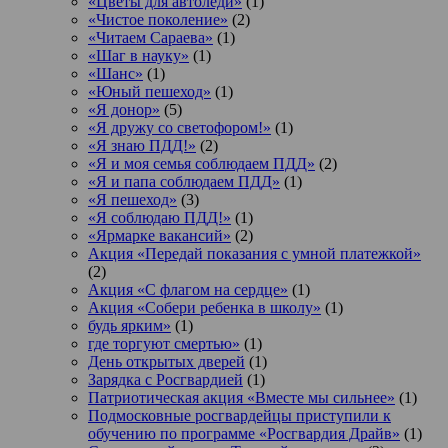
«Цветы для автоледи»
(1)
«Чистое поколение»
(2)
«Читаем Сараева»
(1)
«Шаг в науку»
(1)
«Шанс»
(1)
«Юный пешеход»
(1)
«Я донор»
(5)
«Я дружу со светофором!»
(1)
«Я знаю ПДД!»
(2)
«Я и моя семья соблюдаем ПДД»
(2)
«Я и папа соблюдаем ПДД»
(1)
«Я пешеход»
(3)
«Я соблюдаю ПДД!»
(1)
«Ярмарке вакансий»
(2)
Акция «Передай показания с умной платежкой»
(2)
Акция «С флагом на сердце»
(1)
Акция «Собери ребенка в школу»
(1)
будь ярким»
(1)
где торгуют смертью»
(1)
День открытых дверей
(1)
Зарядка с Росгвардией
(1)
Патриотическая акция «Вместе мы сильнее»
(1)
Подмосковные росгвардейцы приступили к
обучению по программе «Росгвардия Драйв»
(1)