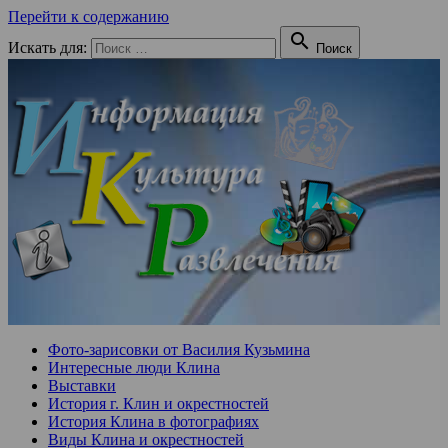
Перейти к содержанию

Искать для:
Поиск
Фото-зарисовки от Василия Кузьмина
Интересные люди Клина
Выставки
История г. Клин и окрестностей
История Клина в фотографиях
Виды Клина и окрестностей