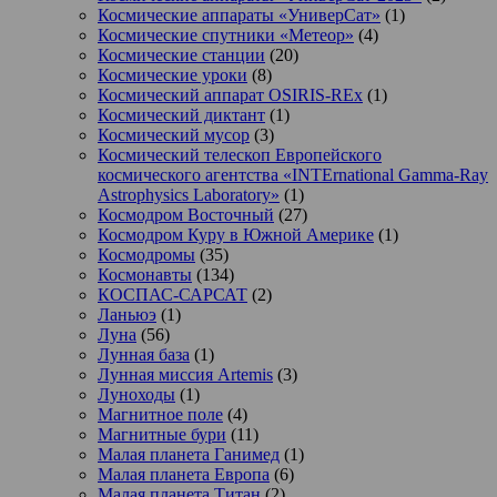
Космические аппараты «УниверСат»
(1)
Космические спутники «Метеор»
(4)
Космические станции
(20)
Космические уроки
(8)
Космический аппарат OSIRIS-REx
(1)
Космический диктант
(1)
Космический мусор
(3)
Космический телескоп Европейского
космического агентства «INTErnational Gamma-Ray
Astrophysics Laboratory»
(1)
Космодром Восточный
(27)
Космодром Куру в Южной Америке
(1)
Космодромы
(35)
Космонавты
(134)
КОСПАС-САРСАТ
(2)
Ланьюэ
(1)
Луна
(56)
Лунная база
(1)
Лунная миссия Artemis
(3)
Луноходы
(1)
Магнитное поле
(4)
Магнитные бури
(11)
Малая планета Ганимед
(1)
Малая планета Европа
(6)
Малая планета Титан
(2)