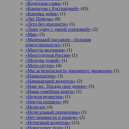
«Кадетская слава»
(1)
«Каникулы с Росгвардией»
(45)
«Коробка добра»
(1)
«Лес Победы»
(8)
«Лето без опасности»
(1)
«Лови удачу с умной платежкой»
(2)
«Мак»
(5)
«Маленький пассажир – большая
ответственность!»
(11)
«Минута молчания»
(1)
«Многодетная Россия»
(1)
«Молоды душой»
(1)
«Мото-скутер»
(4)
«Мы за безопасность дорожного движения»
(1)
«Наркопритон»
(3)
«Начинающий водитель»
(2)
«Наш лес. Посади свое дерево»
(5)
«Наши семейные книги»
(1)
«Неделя мужества»
(1)
«Некуда спешить»
(6)
«Нелегал»
(4)
«Нелегальный перевозчик»
(1)
«Нет ненависти и вражде»
(2)
«Нетрезвый водитель»
(15)
«Новогоднее чудо»
(1)