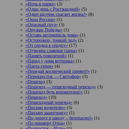
«Ночь в парке»
(2)
«Один день с Росгвардией»
(5)
«Один щелчок спасает жизнь!»
(8)
«Окна России»
(1)
«Опасный груз»
(3)
«Оружие Победы»
(1)
«Оставь автомобиль дома»
(1)
«Осторожно, тонкий лед»
(2)
«От сердца к сердцу»
(17)
«Отчизны славные сыны»
(1)
«Память поколений»
(1)
«Парад у дома ветерана»
(1)
«Парта героя»
(4)
«Передай космический привет!»
(1)
«Перекресток — Светофор»
(3)
«Пешеход
(3)
«Пешеход — пешеходный переход»
(3)
«Пешеход будь внимателен!»
(1)
«Пешеход»
(10)
«Пешеходный переход»
(6)
«Письмо водителю»
(3)
«Письмо защитнику»
(1)
«По дороге в школу – безопасно!»
(1)
«По примеру Отца»
(1)
«Подросток ‒ Игла»
(1)