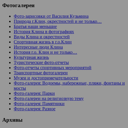
Фотогалереи
Фото-зарисовки от Василия Кузьмина
Природа г.Клин, окрестностей и не только…
Братья наши меньшие
История Клина в фотографиях
Виды Клина и окрестностей
Спортивная жизнь в г.о.Клин
Интересные люди Клина
История г.о. Клин и не только…
Культурная жизнь
Туристические фото-отчеты
Фото-отчеты спортивных мероприятий
Транспортные фотогалереи
Музеи и достопримечательности
Фото-галерея: Водоемы, набережные, пляжи, фонтаны и
мосты
Фото-галерея: Парки
Фото-галереи на религиозную тему
Фото-галерея: Памятники
Фото-галерея: Разное
Архивы