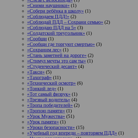
«Сними наушники»
(1)
«Собери ребёнка в школу»
(1)
«Соблюдаем ПДД!»
(2)
«Соблюдай ПДД – Сохрани семью»
(2)
«Соблюдаю ПДД на 5»
(3)
«Солдатский треугольник»
(1)
«Сообщи
(1)
«Сообщи где торгуют смертью»
(3)
«Сохраним лес»
(1)
«Стань заметней на дороге»
(2)
«Стимул мечты это сам ты»
(1)
«Студенческий десант»
(4)
«Такси»
(5)
«Тахограф»
(11)
«Технический осмотр»
(6)
«Тонкий лед»
(1)
«Тот самый физрук»
(1)
«Трезвый водитель»
(4)
«Тропа победителей»
(2)
«Тропою памяти»
(1)
«Урок Мужества»
(51)
«Урок памяти»
(1)
«Уроки безопасности»
(15)
«Учебный год впереди – повторяем ПДД»
(1)