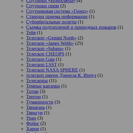
Спутники «Ионосфера»
(4)
Спутники связи
(2)
Спутниковая система «Гонец»
(1)
Станции приема информации
(1)
Суборбитальные полеты
(1)
Съемка подтоплений и природных пожаров
(1)
Тейя
(1)
Телескоп «Gemini North»
(2)
Телескоп «James Webb»
(25)
Телескоп «Subaru»
(1)
Телескоп CHEOPS
(1)
Телескоп Gaia
(1)
Телескоп LSST
(1)
Телескоп NASA SPHERE
(1)
телескоп имени Дэниела К. Иноуэ
(1)
Телескопы
(11)
Темные карлики
(1)
Титан
(3)
Тритон
(1)
Туманнности
(3)
Тяньвэнь
(1)
Тяньгун
(1)
Уран
(3)
Фобос
(2)
Харон
(1)