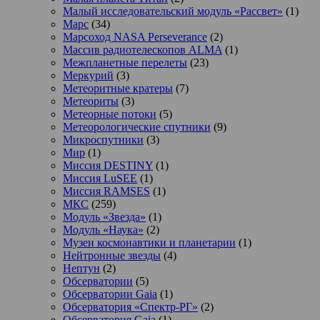
Малый исследовательский модуль «Рассвет»
(1)
Марс
(34)
Марсоход NASA Perseverance
(2)
Массив радиотелескопов ALMA
(1)
Межпланетные перелеты
(23)
Меркурий
(3)
Метеоритные кратеры
(7)
Метеориты
(3)
Метеорные потоки
(5)
Метеорологические спутники
(9)
Микроспутники
(3)
Мир
(1)
Миссия DESTINY
(1)
Миссия LuSEE
(1)
Миссия RAMSES
(1)
МКС
(259)
Модуль «Звезда»
(1)
Модуль «Наука»
(2)
Музеи космонавтики и планетарии
(1)
Нейтронные звезды
(4)
Нептун
(2)
Обсерватории
(5)
Обсерватории Gaia
(1)
Обсерватория «Спектр-РГ»
(2)
Обсерватория Gaia
(1)