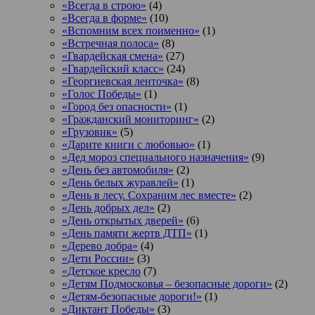
«Всегда в строю»
(4)
«Всегда в форме»
(10)
«Вспомним всех поименно»
(1)
«Встречная полоса»
(8)
«Гвардейская смена»
(27)
«Гвардейский класс»
(24)
«Георгиевская ленточка»
(8)
«Голос Победы»
(1)
«Город без опасности»
(1)
«Гражданский мониторинг»
(2)
«Грузовик»
(5)
«Дарите книги с любовью»
(1)
«Дед мороз специального назначения»
(9)
«День без автомобиля»
(2)
«День белых журавлей»
(1)
«День в лесу. Сохраним лес вместе»
(2)
«День добрых дел»
(2)
«День открытых дверей»
(6)
«День памяти жертв ДТП»
(1)
«Дерево добра»
(4)
«Дети России»
(3)
«Детское кресло
(7)
«Детям Подмосковья – безопасные дороги»
(2)
«Детям-безопасные дороги!»
(1)
«Диктант Победы»
(3)