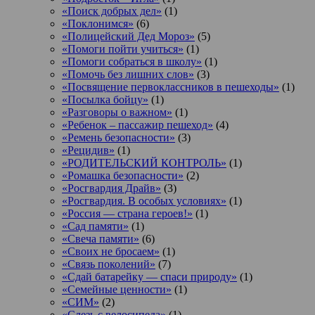
«Поиск добрых дел»
(1)
«Поклонимся»
(6)
«Полицейский Дед Мороз»
(5)
«Помоги пойти учиться»
(1)
«Помоги собраться в школу»
(1)
«Помочь без лишних слов»
(3)
«Посвящение первоклассников в пешеходы»
(1)
«Посылка бойцу»
(1)
«Разговоры о важном»
(1)
«Ребенок – пассажир пешеход»
(4)
«Ремень безопасности»
(3)
«Рецидив»
(1)
«РОДИТЕЛЬСКИЙ КОНТРОЛЬ»
(1)
«Ромашка безопасности»
(2)
«Росгвардия Драйв»
(3)
«Росгвардия. В особых условиях»
(1)
«Россия — страна героев!»
(1)
«Сад памяти»
(1)
«Свеча памяти»
(6)
«Своих не бросаем»
(1)
«Связь поколений»
(7)
«Сдай батарейку — спаси природу»
(1)
«Семейные ценности»
(1)
«СИМ»
(2)
«Слезь с велосипеда»
(1)