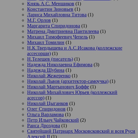
Князь А.С. Меншиков
(1)
Константин Зиновьев
(1)
Лариса Михайловна Титова
(1)
М.Г. Орлов
(1)
Маргарита Спиридонова
(1)
Матрена Дмитриевна Пантилеева
(1)
Михаил Тимофеевич Чепель
(1)
Михаил Томилин
(1)
Н.К.Твердышева и А.С.Исакова (коллежские
ассесорши)
(1)
Н.Телешев (писатель)
(1)
Надежда Николаевна Ефимова
(3)
Надежда Шубина
(1)
Николай Жежеренко
(1)
Николай Львов (архитектор-самоучка)
(1)
Николай Мартынович Боффе
(1)
Николай Михайлович Юрьев (коллежский
асессор)
(1)
Николай Цыганков
(1)
Олег Спиридонов
(1)
Ольга Варламова
(1)
Петр Ильич Чайковский
(2)
Раиса Дроздова
(1)
Святейший Патриарх Московсковский и всея Руси
Алексий II
(1)