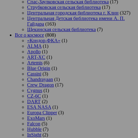
Спас-Заулковская сельская библиотека
(17)
Струбковская сельская библиотека
(17)
Центральная городская библиотека г. Клин
(327)
Центральная Детская библиотека имени А. П.
Гайдара
(163)
Щекинская сельская библиотека
(7)
Все о космосе
(808)
«Кондор-ФКА»
(1)
ALMA
(1)
Apollo
(1)
ART-XC
(1)
Artemis
(6)
Blue Origin
(1)
Cassini
(3)
Chandrayaan
(1)
Crew Dragon
(17)
Cygnus
(1)
CZ-6C
(1)
DART
(2)
ESA NASA
(1)
Europa Clipper
(3)
ExoMars
(1)
Falcon
(5)
Hubble
(7)
InSight
(2)