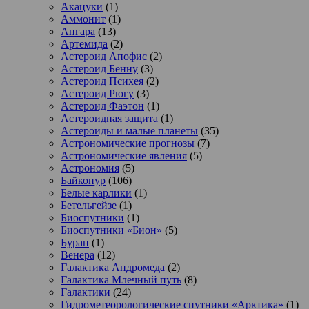
Акацуки
(1)
Аммонит
(1)
Ангара
(13)
Артемида
(2)
Астероид Апофис
(2)
Астероид Бенну
(3)
Астероид Психея
(2)
Астероид Рюгу
(3)
Астероид Фаэтон
(1)
Астероидная защита
(1)
Астероиды и малые планеты
(35)
Астрономические прогнозы
(7)
Астрономические явления
(5)
Астрономия
(5)
Байконур
(106)
Белые карлики
(1)
Бетельгейзе
(1)
Биоспутники
(1)
Биоспутники «Бион»
(5)
Буран
(1)
Венера
(12)
Галактика Андромеда
(2)
Галактика Млечный путь
(8)
Галактики
(24)
Гидрометеорологические спутники «Арктика»
(1)