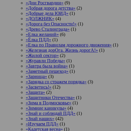
«Дни Росгвардии»
(9)
«Добрая дорога детства»
(2)
«Добрые дела ЮИД»
(1)
«ДОЛЖНИК»
(4)
«Дорога без Опасности!»
(1)
«Древо Сталинграда»
(1)
«Елка желаний»
(6)
«Ёлка ПДД»
(1)
«Елка по Правилам дорожного движения»
(1)
«Железная дорОга. Жизнь дорогА!»
(1)
«Жилой сектор»
(2)
«Журавли Победы»
(1)
«Завтра была война»
(1)
«Заметный пешеход»
(1)
«Зарница»
(3)
«Зарядка со стражем порядка»
(3)
«Засветись!»
(12)
«Защита»
(2)
«Защитники Отечества»
(1)
«Зима в Подмосковье»
(1)
«Зимние каникулы»
(4)
«Знай и соблюдай ПДД»
(1)
«Знай наших»
(42)
«Изучаем ПДД»
(1)
«Кадетская весна»
(1)