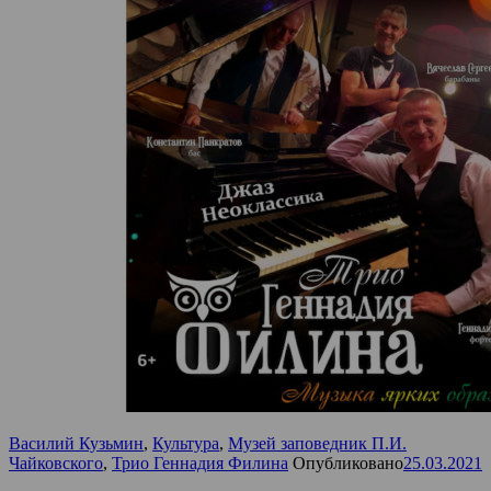
Василий Кузьмин
,
Культура
,
Музей заповедник П.И.
Чайковского
,
Трио Геннадия Филина
Опубликовано
25.03.2021