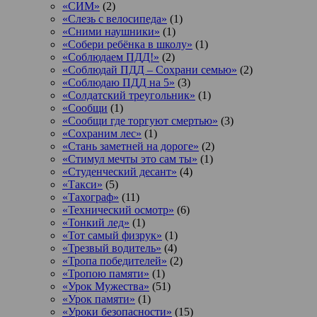
«СИМ»
(2)
«Слезь с велосипеда»
(1)
«Сними наушники»
(1)
«Собери ребёнка в школу»
(1)
«Соблюдаем ПДД!»
(2)
«Соблюдай ПДД – Сохрани семью»
(2)
«Соблюдаю ПДД на 5»
(3)
«Солдатский треугольник»
(1)
«Сообщи
(1)
«Сообщи где торгуют смертью»
(3)
«Сохраним лес»
(1)
«Стань заметней на дороге»
(2)
«Стимул мечты это сам ты»
(1)
«Студенческий десант»
(4)
«Такси»
(5)
«Тахограф»
(11)
«Технический осмотр»
(6)
«Тонкий лед»
(1)
«Тот самый физрук»
(1)
«Трезвый водитель»
(4)
«Тропа победителей»
(2)
«Тропою памяти»
(1)
«Урок Мужества»
(51)
«Урок памяти»
(1)
«Уроки безопасности»
(15)