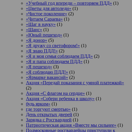
«Учебный год впереди – повторяем ПДД»
(1)
«Цветы для автоледи»
(1)
«Чистое поколение»
(2)
«Читаем Сараева»
(1)
«Шаг в науку»
(1)
«Шанс»
(1)
«Юный пешеход»
(1)
«Я донор»
(5)
«Я дружу со светофором!»
(1)
«Я знаю ПДД!»
(2)
«Я и моя семья соблюдаем ПДД»
(2)
«Я и папа соблюдаем ПДД»
(1)
«Я пешеход»
(3)
«Я соблюдаю ПДД!»
(1)
«Ярмарке вакансий»
(2)
Акция «Передай показания с умной платежкой»
(2)
Акция «С флагом на сердце»
(1)
Акция «Собери ребенка в школу»
(1)
будь ярким»
(1)
где торгуют смертью»
(1)
День открытых дверей
(1)
Зарядка с Росгвардией
(1)
Патриотическая акция «Вместе мы сильнее»
(1)
Подмосковные росгвардейцы приступили к