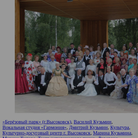
«Берёзовый парк» (г.Высоковск)
,
Василий Кузьмин
,
Вокальная студия «Гармония»
,
Дмитрий Кузьмин
,
Культура
,
Культурно-досуговый центр г. Высоковск
,
Марина Кузьмина
,