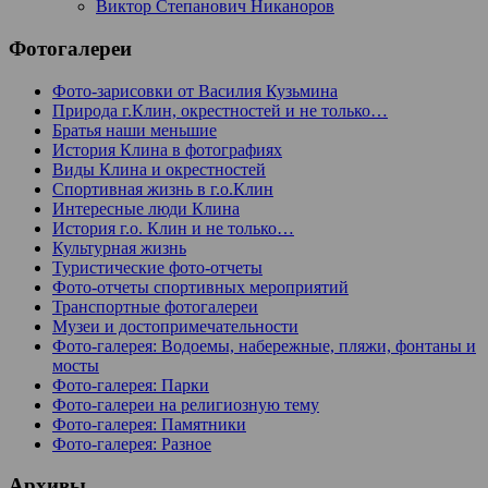
Виктор Степанович Никаноров
Фотогалереи
Фото-зарисовки от Василия Кузьмина
Природа г.Клин, окрестностей и не только…
Братья наши меньшие
История Клина в фотографиях
Виды Клина и окрестностей
Спортивная жизнь в г.о.Клин
Интересные люди Клина
История г.о. Клин и не только…
Культурная жизнь
Туристические фото-отчеты
Фото-отчеты спортивных мероприятий
Транспортные фотогалереи
Музеи и достопримечательности
Фото-галерея: Водоемы, набережные, пляжи, фонтаны и
мосты
Фото-галерея: Парки
Фото-галереи на религиозную тему
Фото-галерея: Памятники
Фото-галерея: Разное
Архивы