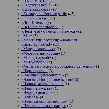
«Изучаем ПДД»
(1)
«Кадетская весна»
(1)
«Кадетская слава»
(1)
«Каникулы с Росгвардией»
(45)
«Коробка добра»
(1)
«Лес Победы»
(8)
«Лето без опасности»
(1)
«Лови удачу с умной платежкой»
(2)
«Мак»
(5)
«Маленький пассажир – большая
ответственность!»
(11)
«Минута молчания»
(1)
«Многодетная Россия»
(1)
«Молоды душой»
(1)
«Мото-скутер»
(4)
«Мы за безопасность дорожного движения»
(1)
«Наркопритон»
(3)
«Начинающий водитель»
(2)
«Наш лес. Посади свое дерево»
(5)
«Наши семейные книги»
(1)
«Неделя мужества»
(1)
«Некуда спешить»
(6)
«Нелегал»
(4)
«Нелегальный перевозчик»
(1)
«Нет ненависти и вражде»
(2)