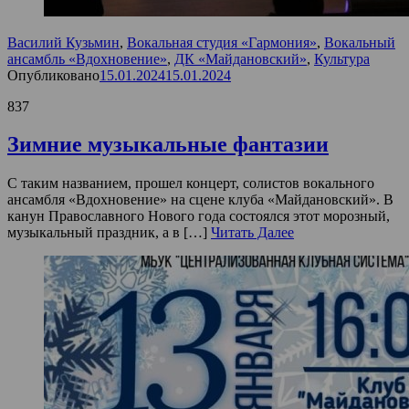
Василий Кузьмин
,
Вокальная студия «Гармония»
,
Вокальный
ансамбль «Вдохновение»
,
ДК «Майдановский»
,
Культура
Опубликовано
15.01.2024
15.01.2024
837
Зимние музыкальные фантазии
С таким названием, прошел концерт, солистов вокального
ансамбля «Вдохновение» на сцене клуба «Майдановский». В
канун Православного Нового года состоялся этот морозный,
музыкальный праздник, а в […]
Читать Далее