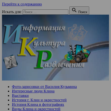
Перейти к содержанию

Искать для:
Поиск
Фото-зарисовки от Василия Кузьмина
Интересные люди Клина
Выставки
История г. Клин и окрестностей
История Клина в фотографиях
Виды Клина и окрестностей