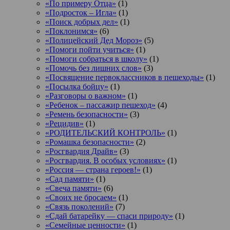
«По примеру Отца»
(1)
«Подросток ‒ Игла»
(1)
«Поиск добрых дел»
(1)
«Поклонимся»
(6)
«Полицейский Дед Мороз»
(5)
«Помоги пойти учиться»
(1)
«Помоги собраться в школу»
(1)
«Помочь без лишних слов»
(3)
«Посвящение первоклассников в пешеходы»
(1)
«Посылка бойцу»
(1)
«Разговоры о важном»
(1)
«Ребенок – пассажир пешеход»
(4)
«Ремень безопасности»
(3)
«Рецидив»
(1)
«РОДИТЕЛЬСКИЙ КОНТРОЛЬ»
(1)
«Ромашка безопасности»
(2)
«Росгвардия Драйв»
(3)
«Росгвардия. В особых условиях»
(1)
«Россия — страна героев!»
(1)
«Сад памяти»
(1)
«Свеча памяти»
(6)
«Своих не бросаем»
(1)
«Связь поколений»
(7)
«Сдай батарейку — спаси природу»
(1)
«Семейные ценности»
(1)