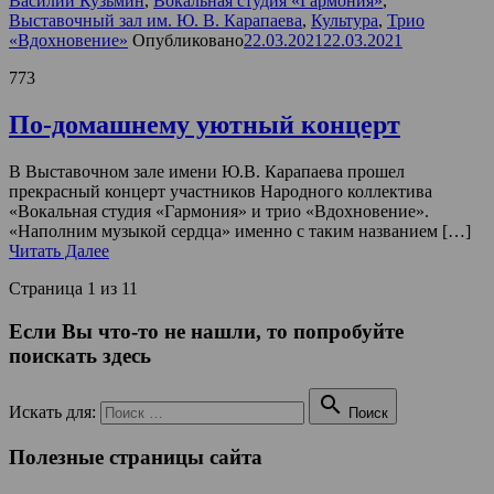
Василий Кузьмин
,
Вокальная студия «Гармония»
,
Выставочный зал им. Ю. В. Карапаева
,
Культура
,
Трио
«Вдохновение»
Опубликовано
22.03.2021
22.03.2021
773
По-домашнему уютный концерт
В Выставочном зале имени Ю.В. Карапаева прошел
прекрасный концерт участников Народного коллектива
«Вокальная студия «Гармония» и трио «Вдохновение».
«Наполним музыкой сердца» именно с таким названием […]
Читать Далее
Страница 1 из 1
1
Если Вы что-то не нашли, то попробуйте
поискать здесь

Искать для:
Поиск
Полезные страницы сайта