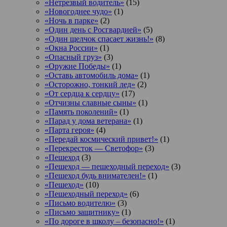
«Нетрезвый водитель»
(15)
«Новогоднее чудо»
(1)
«Ночь в парке»
(2)
«Один день с Росгвардией»
(5)
«Один щелчок спасает жизнь!»
(8)
«Окна России»
(1)
«Опасный груз»
(3)
«Оружие Победы»
(1)
«Оставь автомобиль дома»
(1)
«Осторожно, тонкий лед»
(2)
«От сердца к сердцу»
(17)
«Отчизны славные сыны»
(1)
«Память поколений»
(1)
«Парад у дома ветерана»
(1)
«Парта героя»
(4)
«Передай космический привет!»
(1)
«Перекресток — Светофор»
(3)
«Пешеход
(3)
«Пешеход — пешеходный переход»
(3)
«Пешеход будь внимателен!»
(1)
«Пешеход»
(10)
«Пешеходный переход»
(6)
«Письмо водителю»
(3)
«Письмо защитнику»
(1)
«По дороге в школу – безопасно!»
(1)