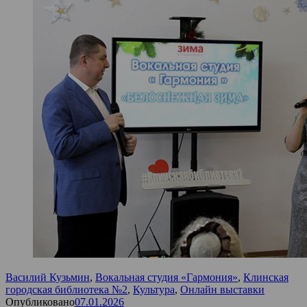
Василий Кузьмин
,
Вокальная студия «Гармония»
,
Клинская
городская библиотека №2
,
Культура
,
Онлайн выставки
Опубликовано
07.01.2026