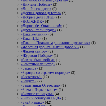
«Детям-безопасные дороги!»
(1)
«Диктант Победы»
(3)
«Дни Росгвардии»
(9)
«Добрая дорога детства»
(2)
«Добрые дела ЮИД»
(1)
«ДОЛЖНИК»
(4)
«Дорога без Опасности!»
(1)
«Древо Сталинграда»
(1)
«Елка желаний»
(6)
«Ёлка ПДД»
(1)
«Елка по Правилам дорожного движения»
(1)
«Железная дорОга. Жизнь дорогА!»
(1)
«Жилой сектор»
(2)
«Журавли Победы»
(1)
«Завтра была война»
(1)
«Заметный пешеход»
(1)
«Зарница»
(3)
«Зарядка со стражем порядка»
(3)
«Засветись!»
(12)
«Защита»
(2)
«Защитники Отечества»
(1)
«Зима в Подмосковье»
(1)
«Зимние каникулы»
(4)
«Знай и соблюдай ПДД»
(1)
«Знай наших»
(42)