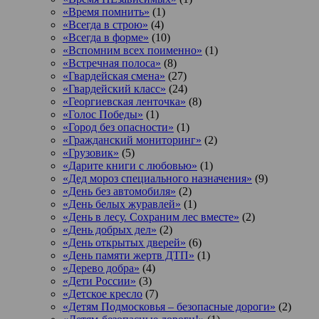
«Время помнить»
(1)
«Всегда в строю»
(4)
«Всегда в форме»
(10)
«Вспомним всех поименно»
(1)
«Встречная полоса»
(8)
«Гвардейская смена»
(27)
«Гвардейский класс»
(24)
«Георгиевская ленточка»
(8)
«Голос Победы»
(1)
«Город без опасности»
(1)
«Гражданский мониторинг»
(2)
«Грузовик»
(5)
«Дарите книги с любовью»
(1)
«Дед мороз специального назначения»
(9)
«День без автомобиля»
(2)
«День белых журавлей»
(1)
«День в лесу. Сохраним лес вместе»
(2)
«День добрых дел»
(2)
«День открытых дверей»
(6)
«День памяти жертв ДТП»
(1)
«Дерево добра»
(4)
«Дети России»
(3)
«Детское кресло
(7)
«Детям Подмосковья – безопасные дороги»
(2)