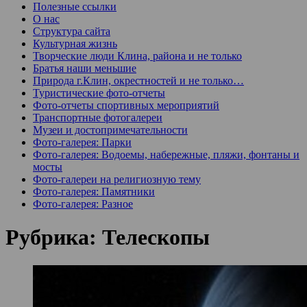
Полезные ссылки
О нас
Структура сайта
Культурная жизнь
Творческие люди Клина, района и не только
Братья наши меньшие
Природа г.Клин, окрестностей и не только…
Туристические фото-отчеты
Фото-отчеты спортивных мероприятий
Транспортные фотогалереи
Музеи и достопримечательности
Фото-галерея: Парки
Фото-галерея: Водоемы, набережные, пляжи, фонтаны и
мосты
Фото-галереи на религиозную тему
Фото-галерея: Памятники
Фото-галерея: Разное
Рубрика:
Телескопы