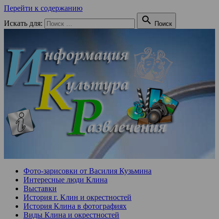
Перейти к содержанию

Искать для:
Поиск
Фото-зарисовки от Василия Кузьмина
Интересные люди Клина
Выставки
История г. Клин и окрестностей
История Клина в фотографиях
Виды Клина и окрестностей