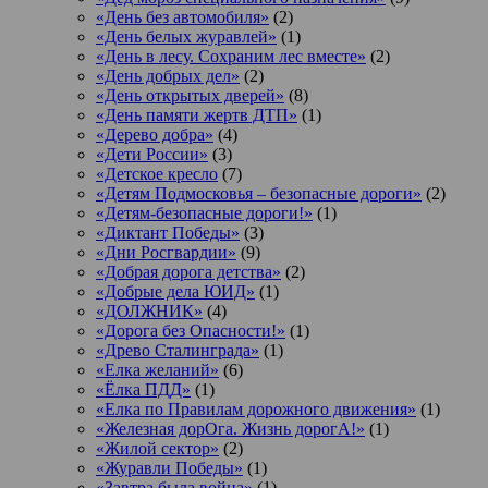
«День без автомобиля»
(2)
«День белых журавлей»
(1)
«День в лесу. Сохраним лес вместе»
(2)
«День добрых дел»
(2)
«День открытых дверей»
(8)
«День памяти жертв ДТП»
(1)
«Дерево добра»
(4)
«Дети России»
(3)
«Детское кресло
(7)
«Детям Подмосковья – безопасные дороги»
(2)
«Детям-безопасные дороги!»
(1)
«Диктант Победы»
(3)
«Дни Росгвардии»
(9)
«Добрая дорога детства»
(2)
«Добрые дела ЮИД»
(1)
«ДОЛЖНИК»
(4)
«Дорога без Опасности!»
(1)
«Древо Сталинграда»
(1)
«Елка желаний»
(6)
«Ёлка ПДД»
(1)
«Елка по Правилам дорожного движения»
(1)
«Железная дорОга. Жизнь дорогА!»
(1)
«Жилой сектор»
(2)
«Журавли Победы»
(1)
«Завтра была война»
(1)