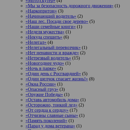
«Мото-скутер»
(4)
«Мы за безопасность дорожного движения»
(1)
«Наркопритон»
(3)
«Начинающий водитель»
(2)
«Наш лес. Посади свое дерево»
(5)
«Наши семейные книги»
(1)
«Неделя мужества»
(1)
«Некуда спешить»
(6)
«Нелегал»
(4)
«Нелегальный перевозчик»
(1)
«Нет ненависти и вражде»
(2)
«Нетрезвый водитель»
(15)
«Новогоднее чудо»
(1)
«Ночь в парке»
(2)
«Один день с Росгвардией»
(5)
«Один щелчок спасает жизнь!»
(8)
«Окна России»
(1)
«Опасный груз»
(3)
«Оружие Победы»
(1)
«Оставь автомобиль дома»
(1)
«Осторожно, тонкий лед»
(2)
«От сердца к сердцу»
(17)
«Отчизны славные сыны»
(1)
«Память поколений»
(1)
«Парад у дома ветерана»
(1)