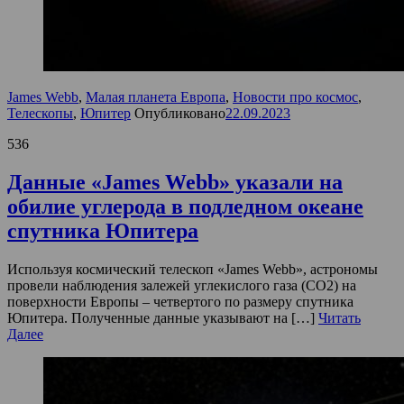
James Webb
,
Малая планета Европа
,
Новости про космос
,
Телескопы
,
Юпитер
Опубликовано
22.09.2023
536
Данные «James Webb» указали на
обилие углерода в подледном океане
спутника Юпитера
Используя космический телескоп «James Webb», астрономы
провели наблюдения залежей углекислого газа (CO2) на
поверхности Европы – четвертого по размеру спутника
Юпитера. Полученные данные указывают на […]
Читать
Далее