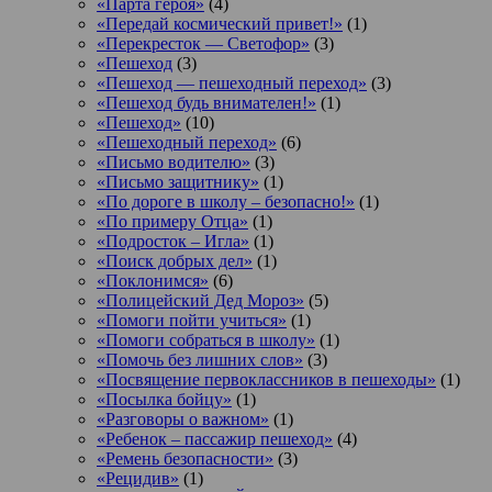
«Парта героя»
(4)
«Передай космический привет!»
(1)
«Перекресток — Светофор»
(3)
«Пешеход
(3)
«Пешеход — пешеходный переход»
(3)
«Пешеход будь внимателен!»
(1)
«Пешеход»
(10)
«Пешеходный переход»
(6)
«Письмо водителю»
(3)
«Письмо защитнику»
(1)
«По дороге в школу – безопасно!»
(1)
«По примеру Отца»
(1)
«Подросток ‒ Игла»
(1)
«Поиск добрых дел»
(1)
«Поклонимся»
(6)
«Полицейский Дед Мороз»
(5)
«Помоги пойти учиться»
(1)
«Помоги собраться в школу»
(1)
«Помочь без лишних слов»
(3)
«Посвящение первоклассников в пешеходы»
(1)
«Посылка бойцу»
(1)
«Разговоры о важном»
(1)
«Ребенок – пассажир пешеход»
(4)
«Ремень безопасности»
(3)
«Рецидив»
(1)