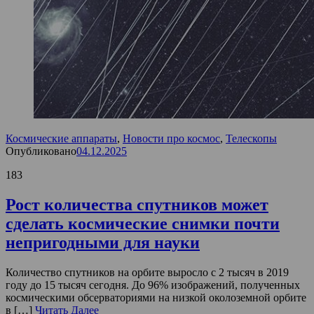
Космические аппараты
,
Новости про космос
,
Телескопы
Опубликовано
04.12.2025
183
Рост количества спутников может
сделать космические снимки почти
непригодными для науки
Количество спутников на орбите выросло с 2 тысяч в 2019
году до 15 тысяч сегодня. До 96% изображений, полученных
космическими обсерваториями на низкой околоземной орбите
в […]
Читать Далее