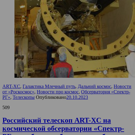
ART-XC
,
Галактика Млечный путь
,
Дальний космос
,
Новости
от «Роскосмос»
,
Новости про космос
,
Обсерватория «Спектр-
РГ»
,
Телескопы
Опубликовано
20.10.2023
509
Российский телескоп ART-XC на
космической обсерватории «Спектр-