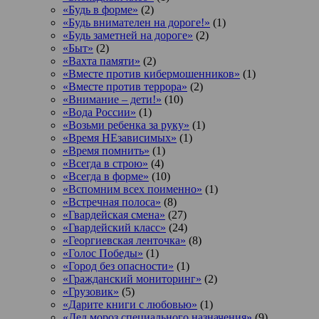
«Будь в форме»
(2)
«Будь внимателен на дороге!»
(1)
«Будь заметней на дороге»
(2)
«Быт»
(2)
«Вахта памяти»
(2)
«Вместе против кибермошенников»
(1)
«Вместе против террора»
(2)
«Внимание – дети!»
(10)
«Вода России»
(1)
«Возьми ребенка за руку»
(1)
«Время НЕзависимых»
(1)
«Время помнить»
(1)
«Всегда в строю»
(4)
«Всегда в форме»
(10)
«Вспомним всех поименно»
(1)
«Встречная полоса»
(8)
«Гвардейская смена»
(27)
«Гвардейский класс»
(24)
«Георгиевская ленточка»
(8)
«Голос Победы»
(1)
«Город без опасности»
(1)
«Гражданский мониторинг»
(2)
«Грузовик»
(5)
«Дарите книги с любовью»
(1)
«Дед мороз специального назначения»
(9)