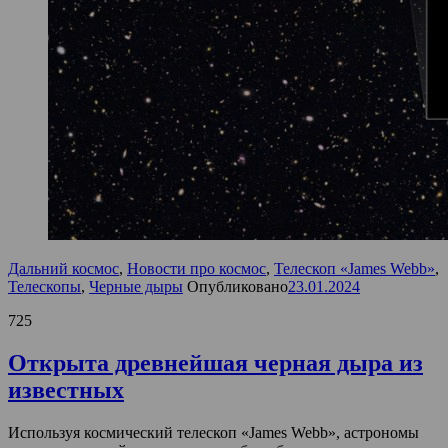
Дальний космос
,
Новости про космос
,
Телескоп «James Webb»
,
Телескопы
,
Черные дыры
Опубликовано
23.01.2024
725
Открыта древнейшая черная дыра из
известных
Используя космический телескоп «James Webb», астрономы