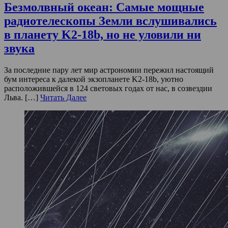
Безмолвный океан: Самые мощные
радиотелескопы Земли вслушивались
в планету K2-18b, но не уловили ни
звука
За последние пару лет мир астрономии пережил настоящий
бум интереса к далекой экзопланете K2-18b, уютно
расположившейся в 124 световых годах от нас, в созвездии
Льва. […]
Читать Далее