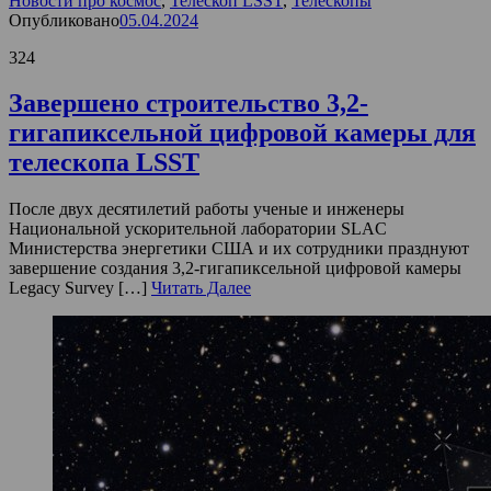
Новости про космос
,
Телескоп LSST
,
Телескопы
Опубликовано
05.04.2024
324
Завершено строительство 3,2-
гигапиксельной цифровой камеры для
телескопа LSST
После двух десятилетий работы ученые и инженеры
Национальной ускорительной лаборатории SLAC
Министерства энергетики США и их сотрудники празднуют
завершение создания 3,2-гигапиксельной цифровой камеры
Legacy Survey […]
Читать Далее