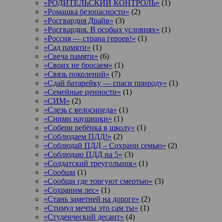
«РОДИТЕЛЬСКИЙ КОНТРОЛЬ»
(1)
«Ромашка безопасности»
(2)
«Росгвардия Драйв»
(3)
«Росгвардия. В особых условиях»
(1)
«Россия — страна героев!»
(1)
«Сад памяти»
(1)
«Свеча памяти»
(6)
«Своих не бросаем»
(1)
«Связь поколений»
(7)
«Сдай батарейку — спаси природу»
(1)
«Семейные ценности»
(1)
«СИМ»
(2)
«Слезь с велосипеда»
(1)
«Сними наушники»
(1)
«Собери ребёнка в школу»
(1)
«Соблюдаем ПДД!»
(2)
«Соблюдай ПДД – Сохрани семью»
(2)
«Соблюдаю ПДД на 5»
(3)
«Солдатский треугольник»
(1)
«Сообщи
(1)
«Сообщи где торгуют смертью»
(3)
«Сохраним лес»
(1)
«Стань заметней на дороге»
(2)
«Стимул мечты это сам ты»
(1)
«Студенческий десант»
(4)