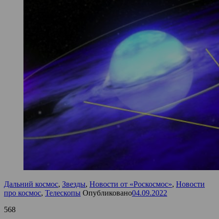
Дальний космос
,
Звезды
,
Новости от «Роскосмос»
,
Новости
про космос
,
Телескопы
Опубликовано
04.09.2022
568