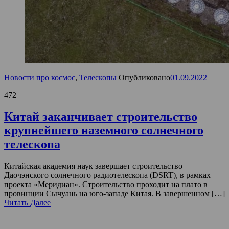
Новости про космос
,
Телескопы
Опубликовано
01.09.2022
472
Китай заканчивает строительство
крупнейшего наземного солнечного
телескопа
Китайская академия наук завершает строительство
Даочэнского солнечного радиотелескопа (DSRT), в рамках
проекта «Меридиан». Строительство проходит на плато в
провинции Сычуань на юго-западе Китая. В завершенном […]
Читать Далее