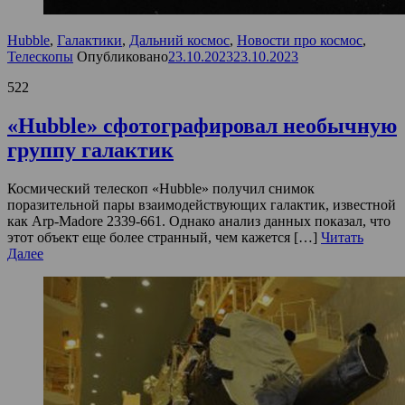
Hubble
,
Галактики
,
Дальний космос
,
Новости про космос
,
Телескопы
Опубликовано
23.10.2023
23.10.2023
522
«Hubble» сфотографировал необычную
группу галактик
Космический телескоп «Hubble» получил снимок
поразительной пары взаимодействующих галактик, известной
как Arp-Madore 2339-661. Однако анализ данных показал, что
этот объект еще более странный, чем кажется […]
Читать
Далее