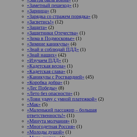
«Заметный пешеход»
(1)
«Зарница»
(3)
«Зарядка со стражем порядка»
(3)
«Засветись!»
(12)
«Защита»
(2)
«Защитники Отечества»
(1)
«Зима в Подмосковье»
(1)
«Зимние каникулы»
(4)
«Знай и соблюдай ПДД»
(1)
«Знай наших»
(42)
«Изучаем ПДД»
(1)
«Кадетская весна»
(1)
«Кадетская слава»
(1)
«Каникулы с Росгвардией»
(45)
«Коробка добра»
(1)
«Лес Победы»
(8)
«Лето без опасности»
(1)
«Лови удачу с умной платежкой»
(2)
«Мак»
(5)
«Маленький пассажир – большая
ответственность!»
(11)
«Минута молчания»
(1)
«Многодетная Россия»
(1)
«Молоды душой»
(1)