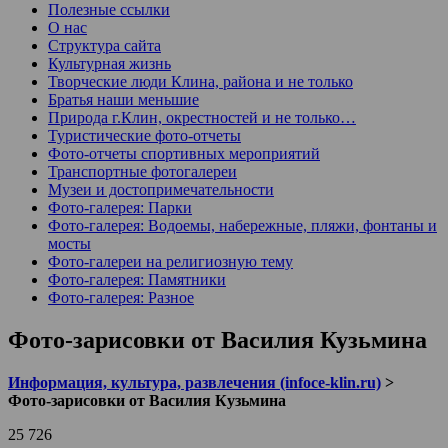
Полезные ссылки
О нас
Структура сайта
Культурная жизнь
Творческие люди Клина, района и не только
Братья наши меньшие
Природа г.Клин, окрестностей и не только…
Туристические фото-отчеты
Фото-отчеты спортивных мероприятий
Транспортные фотогалереи
Музеи и достопримечательности
Фото-галерея: Парки
Фото-галерея: Водоемы, набережные, пляжи, фонтаны и
мосты
Фото-галереи на религиозную тему
Фото-галерея: Памятники
Фото-галерея: Разное
Фото-зарисовки от Василия Кузьмина
Информация, культура, развлечения (infoce-klin.ru)
>
Фото-зарисовки от Василия Кузьмина
25 726