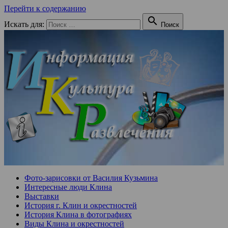
Перейти к содержанию

Искать для:
Поиск
Фото-зарисовки от Василия Кузьмина
Интересные люди Клина
Выставки
История г. Клин и окрестностей
История Клина в фотографиях
Виды Клина и окрестностей