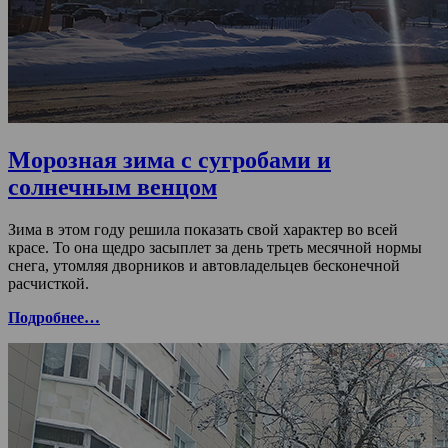
Морозная зима с сугробами и
солнечным венцом
Зима в этом году решила показать свой характер во всей
красе. То она щедро засыплет за день треть месячной нормы
снега, утомляя дворников и автовладельцев бесконечной
расчисткой.
Подробнее…