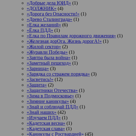
«Добрые дела ЮИД»
(1)
«ДОЛЖНИК»
(4)
«Дорога без Опасности!»
(1)
«Древо Сталинграда»
(1)
«Елка желаний»
(6)
«Ёлка ПДД»
(1)
«Елка по Правилам дорожного движения»
(1)
«Железная дорОга. Жизнь дорогА!»
(1)
«Жилой сектор»
(2)
«Журавли Победы»
(1)
«Завтра была война»
(1)
«Заметный пешеход»
(1)
«Зарница»
(3)
«Зарядка со стражем порядка»
(3)
«Засветись!»
(12)
«Защита»
(2)
«Защитники Отечества»
(1)
«Зима в Подмосковье»
(1)
«Зимние каникулы»
(4)
«Знай и соблюдай ПДД»
(1)
«Знай наших»
(42)
«Изучаем ПДД»
(1)
«Кадетская весна»
(1)
«Кадетская слава»
(1)
«Каникулы с Росгвардией»
(45)