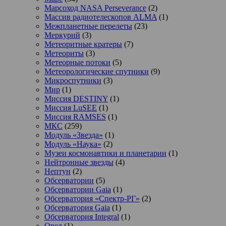
Марсоход NASA Perseverance
(2)
Массив радиотелескопов ALMA
(1)
Межпланетные перелеты
(23)
Меркурий
(3)
Метеоритные кратеры
(7)
Метеориты
(3)
Метеорные потоки
(5)
Метеорологические спутники
(9)
Микроспутники
(3)
Мир
(1)
Миссия DESTINY
(1)
Миссия LuSEE
(1)
Миссия RAMSES
(1)
МКС
(259)
Модуль «Звезда»
(1)
Модуль «Наука»
(2)
Музеи космонавтики и планетарии
(1)
Нейтронные звезды
(4)
Нептун
(2)
Обсерватории
(5)
Обсерватории Gaia
(1)
Обсерватория «Спектр-РГ»
(2)
Обсерватория Gaia
(1)
Обсерватория Integral
(1)
Орел
(1)