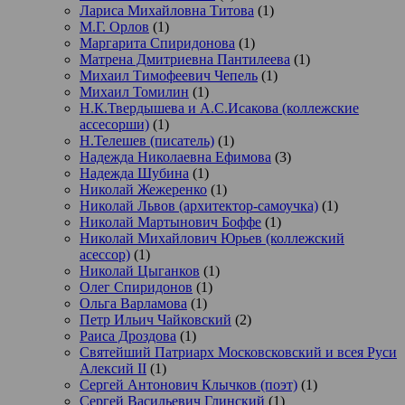
Лариса Михайловна Титова
(1)
М.Г. Орлов
(1)
Маргарита Спиридонова
(1)
Матрена Дмитриевна Пантилеева
(1)
Михаил Тимофеевич Чепель
(1)
Михаил Томилин
(1)
Н.К.Твердышева и А.С.Исакова (коллежские
ассесорши)
(1)
Н.Телешев (писатель)
(1)
Надежда Николаевна Ефимова
(3)
Надежда Шубина
(1)
Николай Жежеренко
(1)
Николай Львов (архитектор-самоучка)
(1)
Николай Мартынович Боффе
(1)
Николай Михайлович Юрьев (коллежский
асессор)
(1)
Николай Цыганков
(1)
Олег Спиридонов
(1)
Ольга Варламова
(1)
Петр Ильич Чайковский
(2)
Раиса Дроздова
(1)
Святейший Патриарх Московсковский и всея Руси
Алексий II
(1)
Сергей Антонович Клычков (поэт)
(1)
Сергей Васильевич Глинский
(1)