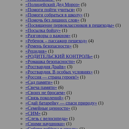
«Полицейский Дед Мороз»
(5)
«Помоги пойти учиться»
(1)
«Помоги собраться в школу»
(1)
«Помочь без лишних слов»
(3)
«Посвящение первоклассников в пешеходы»
(1)
«Посылка бойцу»
(1)
«Разговоры о важном»
(1)
«Ребенок – пассажир пешеход»
(4)
«Ремень безопасности»
(3)
«Рецидив»
(1)
«РОДИТЕЛЬСКИЙ КОНТРОЛЬ»
(1)
«Ромашка безопасности»
(2)
«Росгвардия Драйв»
(3)
«Росгвардия. В особых условиях»
(1)
«Россия — страна героев!»
(1)
«Сад памяти»
(1)
«Свеча памяти»
(6)
«Своих не бросаем»
(1)
«Связь поколений»
(7)
«Сдай батарейку — спаси природу»
(1)
«Семейные ценности»
(1)
«СИМ»
(2)
«Слезь с велосипеда»
(1)
«Сними наушники»
(1)
«Собери ребёнка в школу»
(1)