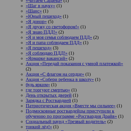
«Читаем Сараева»
(1)
«Шаг в науку»
(1)
«Шанс»
(1)
«Юный пешеход»
(1)
«Я донор»
(5)
«Я дружу со светофором!»
(1)
«Я знаю ПДД!»
(2)
«Я и моя семья соблюдаем ПДД»
(2)
«Я и папа соблюдаем ПДД»
(1)
«Я пешеход»
(3)
«Я соблюдаю ПДД!»
(1)
«Ярмарке вакансий»
(2)
Акция «Передай показания с умной платежкой»
(2)
Акция «С флагом на сердце»
(1)
Акция «Собери ребенка в школу»
(1)
будь ярким»
(1)
где торгуют смертью»
(1)
День открытых дверей
(1)
Зарядка с Росгвардией
(1)
Патриотическая акция «Вместе мы сильнее»
(1)
Подмосковные росгвардейцы приступили к
обучению по программе «Росгвардия Драйв»
(1)
Социальный раунд «Трезвый водитель»
(2)
тонкий лёд!»
(1)