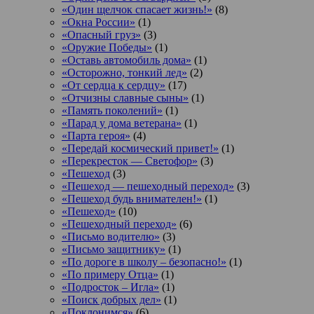
«Один щелчок спасает жизнь!»
(8)
«Окна России»
(1)
«Опасный груз»
(3)
«Оружие Победы»
(1)
«Оставь автомобиль дома»
(1)
«Осторожно, тонкий лед»
(2)
«От сердца к сердцу»
(17)
«Отчизны славные сыны»
(1)
«Память поколений»
(1)
«Парад у дома ветерана»
(1)
«Парта героя»
(4)
«Передай космический привет!»
(1)
«Перекресток — Светофор»
(3)
«Пешеход
(3)
«Пешеход — пешеходный переход»
(3)
«Пешеход будь внимателен!»
(1)
«Пешеход»
(10)
«Пешеходный переход»
(6)
«Письмо водителю»
(3)
«Письмо защитнику»
(1)
«По дороге в школу – безопасно!»
(1)
«По примеру Отца»
(1)
«Подросток ‒ Игла»
(1)
«Поиск добрых дел»
(1)
«Поклонимся»
(6)