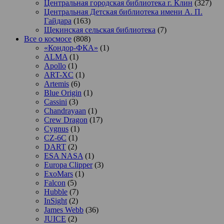
Центральная городская библиотека г. Клин
(327)
Центральная Детская библиотека имени А. П.
Гайдара
(163)
Щекинская сельская библиотека
(7)
Все о космосе
(808)
«Кондор-ФКА»
(1)
ALMA
(1)
Apollo
(1)
ART-XC
(1)
Artemis
(6)
Blue Origin
(1)
Cassini
(3)
Chandrayaan
(1)
Crew Dragon
(17)
Cygnus
(1)
CZ-6C
(1)
DART
(2)
ESA NASA
(1)
Europa Clipper
(3)
ExoMars
(1)
Falcon
(5)
Hubble
(7)
InSight
(2)
James Webb
(36)
JUICE
(2)