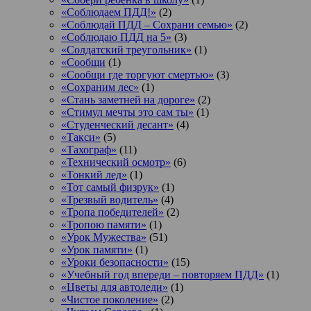
«Соблюдаем ПДД!»
(2)
«Соблюдай ПДД – Сохрани семью»
(2)
«Соблюдаю ПДД на 5»
(3)
«Солдатский треугольник»
(1)
«Сообщи
(1)
«Сообщи где торгуют смертью»
(3)
«Сохраним лес»
(1)
«Стань заметней на дороге»
(2)
«Стимул мечты это сам ты»
(1)
«Студенческий десант»
(4)
«Такси»
(5)
«Тахограф»
(11)
«Технический осмотр»
(6)
«Тонкий лед»
(1)
«Тот самый физрук»
(1)
«Трезвый водитель»
(4)
«Тропа победителей»
(2)
«Тропою памяти»
(1)
«Урок Мужества»
(51)
«Урок памяти»
(1)
«Уроки безопасности»
(15)
«Учебный год впереди – повторяем ПДД»
(1)
«Цветы для автоледи»
(1)
«Чистое поколение»
(2)