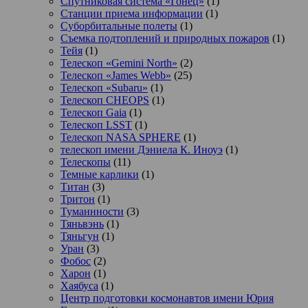
Спутниковая система «Гонец»
(1)
Станции приема информации
(1)
Суборбитальные полеты
(1)
Съемка подтоплений и природных пожаров
(1)
Тейя
(1)
Телескоп «Gemini North»
(2)
Телескоп «James Webb»
(25)
Телескоп «Subaru»
(1)
Телескоп CHEOPS
(1)
Телескоп Gaia
(1)
Телескоп LSST
(1)
Телескоп NASA SPHERE
(1)
телескоп имени Дэниела К. Иноуэ
(1)
Телескопы
(11)
Темные карлики
(1)
Титан
(3)
Тритон
(1)
Туманнности
(3)
Тяньвэнь
(1)
Тяньгун
(1)
Уран
(3)
Фобос
(2)
Харон
(1)
Хаябуса
(1)
Центр подготовки космонавтов имени Юрия