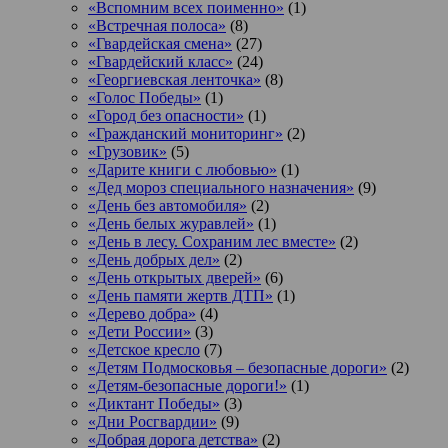
«Вспомним всех поименно»
(1)
«Встречная полоса»
(8)
«Гвардейская смена»
(27)
«Гвардейский класс»
(24)
«Георгиевская ленточка»
(8)
«Голос Победы»
(1)
«Город без опасности»
(1)
«Гражданский мониторинг»
(2)
«Грузовик»
(5)
«Дарите книги с любовью»
(1)
«Дед мороз специального назначения»
(9)
«День без автомобиля»
(2)
«День белых журавлей»
(1)
«День в лесу. Сохраним лес вместе»
(2)
«День добрых дел»
(2)
«День открытых дверей»
(6)
«День памяти жертв ДТП»
(1)
«Дерево добра»
(4)
«Дети России»
(3)
«Детское кресло
(7)
«Детям Подмосковья – безопасные дороги»
(2)
«Детям-безопасные дороги!»
(1)
«Диктант Победы»
(3)
«Дни Росгвардии»
(9)
«Добрая дорога детства»
(2)