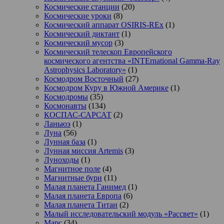
Космические станции
(20)
Космические уроки
(8)
Космический аппарат OSIRIS-REx
(1)
Космический диктант
(1)
Космический мусор
(3)
Космический телескоп Европейского
космического агентства «INTErnational Gamma-Ray
Astrophysics Laboratory»
(1)
Космодром Восточный
(27)
Космодром Куру в Южной Америке
(1)
Космодромы
(35)
Космонавты
(134)
КОСПАС-САРСАТ
(2)
Ланьюэ
(1)
Луна
(56)
Лунная база
(1)
Лунная миссия Artemis
(3)
Луноходы
(1)
Магнитное поле
(4)
Магнитные бури
(11)
Малая планета Ганимед
(1)
Малая планета Европа
(6)
Малая планета Титан
(2)
Малый исследовательский модуль «Рассвет»
(1)
Марс
(34)