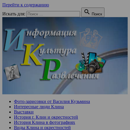
Перейти к содержанию

Искать для:
Поиск
Фото-зарисовки от Василия Кузьмина
Интересные люди Клина
Выставки
История г. Клин и окрестностей
История Клина в фотографиях
Виды Клина и окрестностей