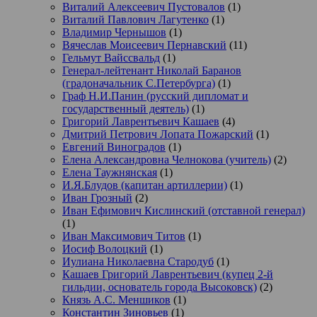
Виталий Алексеевич Пустовалов
(1)
Виталий Павлович Лагутенко
(1)
Владимир Чернышов
(1)
Вячеслав Моисеевич Пернавский
(11)
Гельмут Вайссвальд
(1)
Генерал-лейтенант Николай Баранов
(градоначальник С.Петербурга)
(1)
Граф Н.И.Панин (русский дипломат и
государственный деятель)
(1)
Григорий Лаврентьевич Кашаев
(4)
Дмитрий Петрович Лопата Пожарский
(1)
Евгений Виноградов
(1)
Елена Александровна Челнокова (учитель)
(2)
Елена Таужнянская
(1)
И.Я.Блудов (капитан артиллерии)
(1)
Иван Грозный
(2)
Иван Ефимович Кислинский (отставной генерал)
(1)
Иван Максимович Титов
(1)
Иосиф Волоцкий
(1)
Иулиана Николаевна Стародуб
(1)
Кашаев Григорий Лаврентьевич (купец 2-й
гильдии, основатель города Высоковск)
(2)
Князь А.С. Меншиков
(1)
Константин Зиновьев
(1)