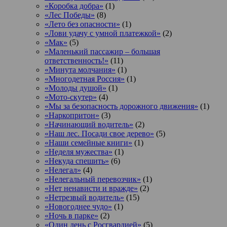
«Коробка добра»
(1)
«Лес Победы»
(8)
«Лето без опасности»
(1)
«Лови удачу с умной платежкой»
(2)
«Мак»
(5)
«Маленький пассажир – большая
ответственность!»
(11)
«Минута молчания»
(1)
«Многодетная Россия»
(1)
«Молоды душой»
(1)
«Мото-скутер»
(4)
«Мы за безопасность дорожного движения»
(1)
«Наркопритон»
(3)
«Начинающий водитель»
(2)
«Наш лес. Посади свое дерево»
(5)
«Наши семейные книги»
(1)
«Неделя мужества»
(1)
«Некуда спешить»
(6)
«Нелегал»
(4)
«Нелегальный перевозчик»
(1)
«Нет ненависти и вражде»
(2)
«Нетрезвый водитель»
(15)
«Новогоднее чудо»
(1)
«Ночь в парке»
(2)
«Один день с Росгвардией»
(5)