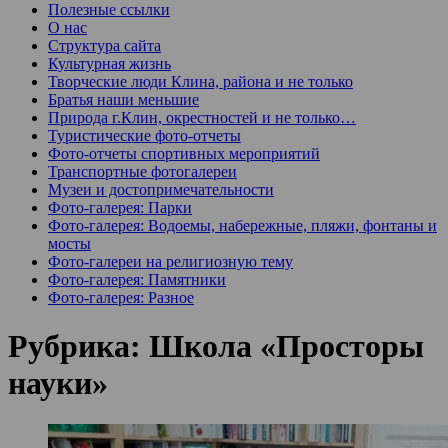
Полезные ссылки
О нас
Структура сайта
Культурная жизнь
Творческие люди Клина, района и не только
Братья наши меньшие
Природа г.Клин, окрестностей и не только…
Туристические фото-отчеты
Фото-отчеты спортивных мероприятий
Транспортные фотогалереи
Музеи и достопримечательности
Фото-галерея: Парки
Фото-галерея: Водоемы, набережные, пляжи, фонтаны и
мосты
Фото-галереи на религиозную тему
Фото-галерея: Памятники
Фото-галерея: Разное
Рубрика:
Школа «Просторы
науки»