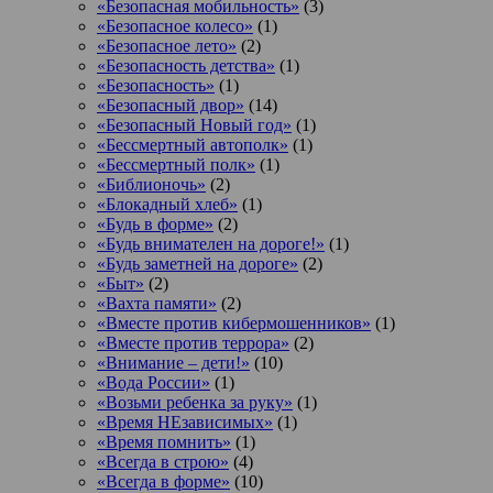
«Безопасная мобильность»
(3)
«Безопасное колесо»
(1)
«Безопасное лето»
(2)
«Безопасность детства»
(1)
«Безопасность»
(1)
«Безопасный двор»
(14)
«Безопасный Новый год»
(1)
«Бессмертный автополк»
(1)
«Бессмертный полк»
(1)
«Библионочь»
(2)
«Блокадный хлеб»
(1)
«Будь в форме»
(2)
«Будь внимателен на дороге!»
(1)
«Будь заметней на дороге»
(2)
«Быт»
(2)
«Вахта памяти»
(2)
«Вместе против кибермошенников»
(1)
«Вместе против террора»
(2)
«Внимание – дети!»
(10)
«Вода России»
(1)
«Возьми ребенка за руку»
(1)
«Время НЕзависимых»
(1)
«Время помнить»
(1)
«Всегда в строю»
(4)
«Всегда в форме»
(10)