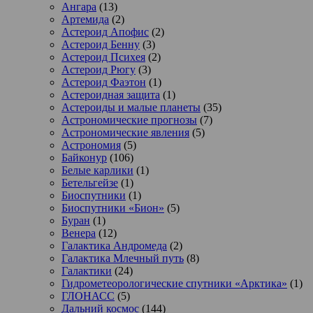
Ангара
(13)
Артемида
(2)
Астероид Апофис
(2)
Астероид Бенну
(3)
Астероид Психея
(2)
Астероид Рюгу
(3)
Астероид Фаэтон
(1)
Астероидная защита
(1)
Астероиды и малые планеты
(35)
Астрономические прогнозы
(7)
Астрономические явления
(5)
Астрономия
(5)
Байконур
(106)
Белые карлики
(1)
Бетельгейзе
(1)
Биоспутники
(1)
Биоспутники «Бион»
(5)
Буран
(1)
Венера
(12)
Галактика Андромеда
(2)
Галактика Млечный путь
(8)
Галактики
(24)
Гидрометеорологические спутники «Арктика»
(1)
ГЛОНАСС
(5)
Дальний космос
(144)