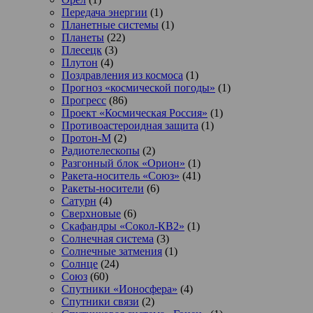
Передача энергии
(1)
Планетные системы
(1)
Планеты
(22)
Плесецк
(3)
Плутон
(4)
Поздравления из космоса
(1)
Прогноз «космической погоды»
(1)
Прогресс
(86)
Проект «Космическая Россия»
(1)
Противоастероидная защита
(1)
Протон-М
(2)
Радиотелескопы
(2)
Разгонный блок «Орион»
(1)
Ракета-носитель «Союз»
(41)
Ракеты-носители
(6)
Сатурн
(4)
Сверхновые
(6)
Скафандры «Сокол-КВ2»
(1)
Солнечная система
(3)
Солнечные затмения
(1)
Солнце
(24)
Союз
(60)
Спутники «Ионосфера»
(4)
Спутники связи
(2)