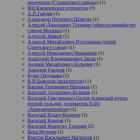
ополчения (Сталинского района)
(1)
800 Кремлевских курсантов
(3)
А.П.Гайдар
(1)
Александр Петрович Шлягин
(1)
Алексей Данилович Татищев (обер-полицмейстер
города Москвы)
(1)
Алексей Замков
(1)
Алексей Михайлович Пустовалов (герой
Советского союза)
(1)
Алексей Николаевич Чернышов
(1)
Анатолий Владимирович Засов
(1)
Андрей Михайлович Колычев
(1)
Аркадий Гордеев
(1)
Булат Окуджава
(1)
В.И.Баженов (архитектор)
(1)
Варлам Тихонович Шаламов
(1)
Василий Андреевич Беликов
(1)
Василий Григорьевич Орлов (клинский купец
второй гильдии, основатель ПАО
«Химлаборприбор)
(1)
Василий Ильич Корнеев
(1)
Василий Карпов
(1)
Василий Никитич Татищев
(2)
Вера Мухина
(1)
Виктор Васильевич Матросов
(1)