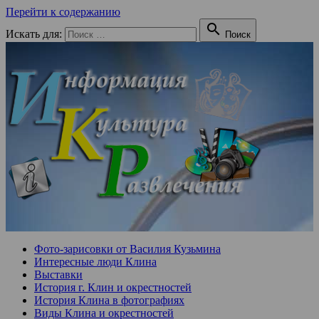
Перейти к содержанию

Искать для:
Поиск
Фото-зарисовки от Василия Кузьмина
Интересные люди Клина
Выставки
История г. Клин и окрестностей
История Клина в фотографиях
Виды Клина и окрестностей