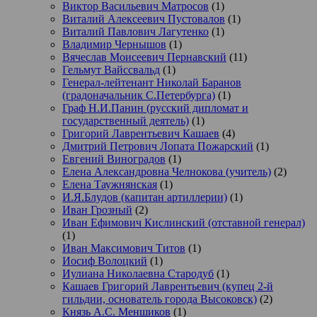
Виктор Васильевич Матросов
(1)
Виталий Алексеевич Пустовалов
(1)
Виталий Павлович Лагутенко
(1)
Владимир Чернышов
(1)
Вячеслав Моисеевич Пернавский
(11)
Гельмут Вайссвальд
(1)
Генерал-лейтенант Николай Баранов
(градоначальник С.Петербурга)
(1)
Граф Н.И.Панин (русский дипломат и
государственный деятель)
(1)
Григорий Лаврентьевич Кашаев
(4)
Дмитрий Петрович Лопата Пожарский
(1)
Евгений Виноградов
(1)
Елена Александровна Челнокова (учитель)
(2)
Елена Таужнянская
(1)
И.Я.Блудов (капитан артиллерии)
(1)
Иван Грозный
(2)
Иван Ефимович Кислинский (отставной генерал)
(1)
Иван Максимович Титов
(1)
Иосиф Волоцкий
(1)
Иулиана Николаевна Стародуб
(1)
Кашаев Григорий Лаврентьевич (купец 2-й
гильдии, основатель города Высоковск)
(2)
Князь А.С. Меншиков
(1)