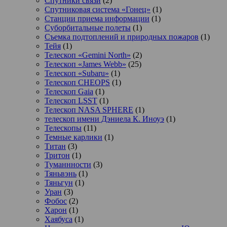
Спутники связи
(2)
Спутниковая система «Гонец»
(1)
Станции приема информации
(1)
Суборбитальные полеты
(1)
Съемка подтоплений и природных пожаров
(1)
Тейя
(1)
Телескоп «Gemini North»
(2)
Телескоп «James Webb»
(25)
Телескоп «Subaru»
(1)
Телескоп CHEOPS
(1)
Телескоп Gaia
(1)
Телескоп LSST
(1)
Телескоп NASA SPHERE
(1)
телескоп имени Дэниела К. Иноуэ
(1)
Телескопы
(11)
Темные карлики
(1)
Титан
(3)
Тритон
(1)
Туманнности
(3)
Тяньвэнь
(1)
Тяньгун
(1)
Уран
(3)
Фобос
(2)
Харон
(1)
Хаябуса
(1)