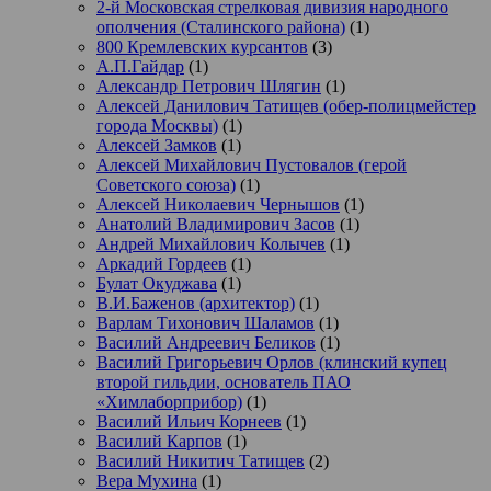
2-й Московская стрелковая дивизия народного
ополчения (Сталинского района)
(1)
800 Кремлевских курсантов
(3)
А.П.Гайдар
(1)
Александр Петрович Шлягин
(1)
Алексей Данилович Татищев (обер-полицмейстер
города Москвы)
(1)
Алексей Замков
(1)
Алексей Михайлович Пустовалов (герой
Советского союза)
(1)
Алексей Николаевич Чернышов
(1)
Анатолий Владимирович Засов
(1)
Андрей Михайлович Колычев
(1)
Аркадий Гордеев
(1)
Булат Окуджава
(1)
В.И.Баженов (архитектор)
(1)
Варлам Тихонович Шаламов
(1)
Василий Андреевич Беликов
(1)
Василий Григорьевич Орлов (клинский купец
второй гильдии, основатель ПАО
«Химлаборприбор)
(1)
Василий Ильич Корнеев
(1)
Василий Карпов
(1)
Василий Никитич Татищев
(2)
Вера Мухина
(1)