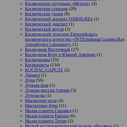
Космические спутники «Метеор»
(4)
Космические станции
(20)
Космические уроки
(8)
Космический аппарат OSIRIS-REx
(1)
Космический диктант
(1)
Космический мусор
(3)
Космический телескоп Европейского
космического агентства «INTErnational Gamma-Ray
Astrophysics Laboratory»
(1)
Космодром Восточный
(27)
Космодром Куру в Южной Америке
(1)
Космодромы
(35)
Космонавты
(134)
КОСПАС-САРСАТ
(2)
Ланьюэ
(1)
Луна
(56)
Лунная база
(1)
Лунная миссия Artemis
(3)
Луноходы
(1)
Магнитное поле
(4)
Магнитные бури
(11)
Малая планета Ганимед
(1)
Малая планета Европа
(6)
Малая планета Титан
(2)
Малый исследовательский модуль «Рассвет»
(1)