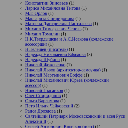
Константин Зиновьев
(1)
Лариса Михайловна Титова
(1)
М.Г. Орлов
(1)
Маргарита Спиридонова
(1)
Матрена Дмитриевна Пантилеева
(1)
Михаил Тимофеевич Чепель
(1)
Михаил Томилин
(1)
Н.К.Твердышева и А.С.Исакова (коллежские
ассесорши)
(1)
Н.Телешев (писатель)
(1)
Надежда Николаевна Ефимова
(3)
Надежда Шубина
(1)
Николай Жежеренко
(1)
Николай Львов (архитектор-самоучка)
(1)
Николай Мартынович Боффе
(1)
Николай Михайлович Юрьев (коллежский
асессор)
(1)
Николай Цыганков
(1)
Олег Спиридонов
(1)
Ольга Варламова
(1)
Петр Ильич Чайковский
(2)
Раиса Дроздова
(1)
Святейший Патриарх Московсковский и всея Руси
Алексий II
(1)
Сергей Антонович Клычков (поэт)
(1)