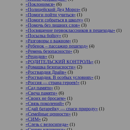
«Поклонимся»
(6)
«Полицейский Дед Мороз»
(5)
«Помоги пойти учиться»
(1)
«Помоги собраться в школу»
(1)
«Помочь без лишних слов»
(3)
«Посвящение первоклассников в пешеходы»
(1)
«Посылка бойцу»
(1)
«Разговоры о важном»
(1)
«Ребенок – пассажир пешеход»
(4)
«Ремень безопасности»
(3)
«Рецидив»
(1)
«РОДИТЕЛЬСКИЙ КОНТРОЛЬ»
(1)
«Ромашка безопасности»
(2)
«Росгвардия Драйв»
(3)
«Росгвардия. В особых условиях»
(1)
«Россия — страна героев!»
(1)
«Сад памяти»
(1)
«Свеча памяти»
(6)
«Своих не бросаем»
(1)
«Связь поколений»
(7)
«Сдай батарейку — спаси природу»
(1)
«Семейные ценности»
(1)
«СИМ»
(2)
«Слезь с велосипеда»
(1)
«Сними наушники»
(1)