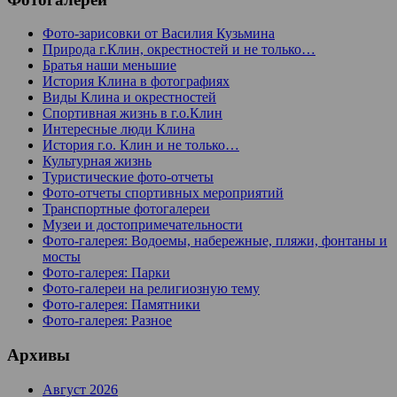
Фото-зарисовки от Василия Кузьмина
Природа г.Клин, окрестностей и не только…
Братья наши меньшие
История Клина в фотографиях
Виды Клина и окрестностей
Спортивная жизнь в г.о.Клин
Интересные люди Клина
История г.о. Клин и не только…
Культурная жизнь
Туристические фото-отчеты
Фото-отчеты спортивных мероприятий
Транспортные фотогалереи
Музеи и достопримечательности
Фото-галерея: Водоемы, набережные, пляжи, фонтаны и
мосты
Фото-галерея: Парки
Фото-галереи на религиозную тему
Фото-галерея: Памятники
Фото-галерея: Разное
Архивы
Август 2026