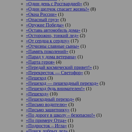
«Один день с Росгвардией»
(5)
«Один щелчок спасает жизнь!»
(8)
«Окна России»
(1)
«Опасный груз»
(3)
«Оружие Победы»
(1)
«Оставь автомобиль дома»
(1)
«Осторожно, тонкий лед»
(2)
«От сердца к сердцу»
(17)
«Отчизны славные сыны»
(1)
«Память поколений»
(1)
«Парад у дома ветерана»
(1)
«Парта героя»
(4)
«Передай космический привет!»
(1)
«Перекресток — Светофор»
(3)
«Пешеход
(3)
«Пешеход — пешеходный переход»
(3)
«Пешеход будь внимателен!»
(1)
«Пешеход»
(10)
«Пешеходный переход»
(6)
«Письмо водителю»
(3)
«Письмо защитнику»
(1)
«По дороге в школу – безопасно!»
(1)
«По примеру Отца»
(1)
«Подросток ‒ Игла»
(1)
«Поиск добрых дел»
(1)