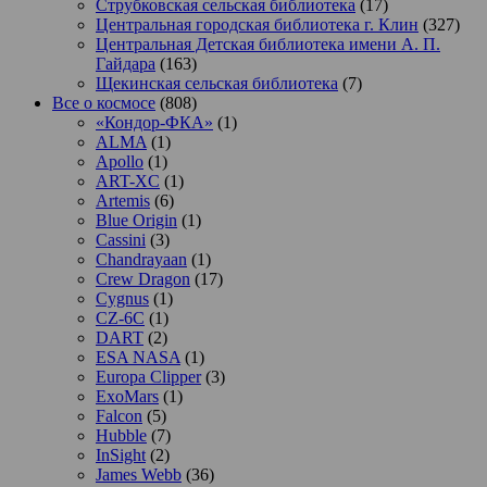
Струбковская сельская библиотека
(17)
Центральная городская библиотека г. Клин
(327)
Центральная Детская библиотека имени А. П.
Гайдара
(163)
Щекинская сельская библиотека
(7)
Все о космосе
(808)
«Кондор-ФКА»
(1)
ALMA
(1)
Apollo
(1)
ART-XC
(1)
Artemis
(6)
Blue Origin
(1)
Cassini
(3)
Chandrayaan
(1)
Crew Dragon
(17)
Cygnus
(1)
CZ-6C
(1)
DART
(2)
ESA NASA
(1)
Europa Clipper
(3)
ExoMars
(1)
Falcon
(5)
Hubble
(7)
InSight
(2)
James Webb
(36)