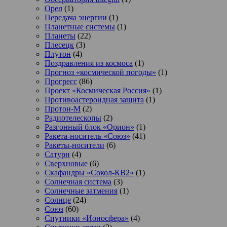
Орел
(1)
Передача энергии
(1)
Планетные системы
(1)
Планеты
(22)
Плесецк
(3)
Плутон
(4)
Поздравления из космоса
(1)
Прогноз «космической погоды»
(1)
Прогресс
(86)
Проект «Космическая Россия»
(1)
Противоастероидная защита
(1)
Протон-М
(2)
Радиотелескопы
(2)
Разгонный блок «Орион»
(1)
Ракета-носитель «Союз»
(41)
Ракеты-носители
(6)
Сатурн
(4)
Сверхновые
(6)
Скафандры «Сокол-КВ2»
(1)
Солнечная система
(3)
Солнечные затмения
(1)
Солнце
(24)
Союз
(60)
Спутники «Ионосфера»
(4)