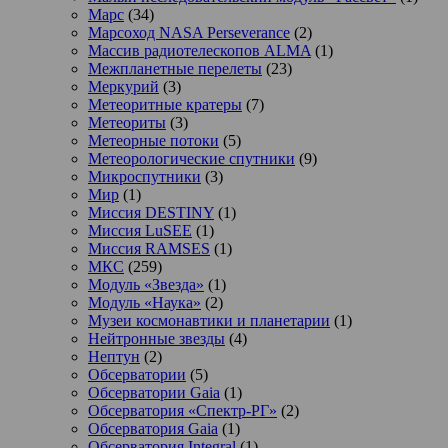
Марс
(34)
Марсоход NASA Perseverance
(2)
Массив радиотелескопов ALMA
(1)
Межпланетные перелеты
(23)
Меркурий
(3)
Метеоритные кратеры
(7)
Метеориты
(3)
Метеорные потоки
(5)
Метеорологические спутники
(9)
Микроспутники
(3)
Мир
(1)
Миссия DESTINY
(1)
Миссия LuSEE
(1)
Миссия RAMSES
(1)
МКС
(259)
Модуль «Звезда»
(1)
Модуль «Наука»
(2)
Музеи космонавтики и планетарии
(1)
Нейтронные звезды
(4)
Нептун
(2)
Обсерватории
(5)
Обсерватории Gaia
(1)
Обсерватория «Спектр-РГ»
(2)
Обсерватория Gaia
(1)
Обсерватория Integral
(1)