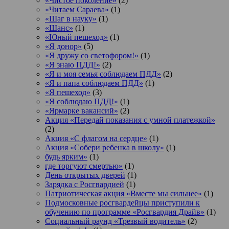
«Чистое поколение»
(2)
«Читаем Сараева»
(1)
«Шаг в науку»
(1)
«Шанс»
(1)
«Юный пешеход»
(1)
«Я донор»
(5)
«Я дружу со светофором!»
(1)
«Я знаю ПДД!»
(2)
«Я и моя семья соблюдаем ПДД»
(2)
«Я и папа соблюдаем ПДД»
(1)
«Я пешеход»
(3)
«Я соблюдаю ПДД!»
(1)
«Ярмарке вакансий»
(2)
Акция «Передай показания с умной платежкой»
(2)
Акция «С флагом на сердце»
(1)
Акция «Собери ребенка в школу»
(1)
будь ярким»
(1)
где торгуют смертью»
(1)
День открытых дверей
(1)
Зарядка с Росгвардией
(1)
Патриотическая акция «Вместе мы сильнее»
(1)
Подмосковные росгвардейцы приступили к
обучению по программе «Росгвардия Драйв»
(1)
Социальный раунд «Трезвый водитель»
(2)