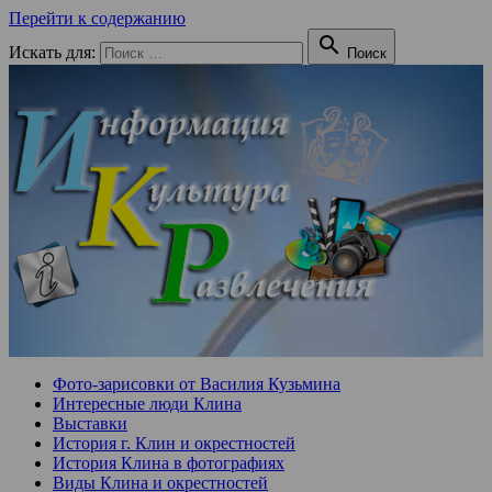
Перейти к содержанию

Искать для:
Поиск
Фото-зарисовки от Василия Кузьмина
Интересные люди Клина
Выставки
История г. Клин и окрестностей
История Клина в фотографиях
Виды Клина и окрестностей