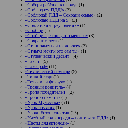
«Собери ребёнка в школу»
(1)
«Соблюдаем ПДД!»
(2)
«Соблюдай ПДД – Сохрани семью»
(2)
«Соблюдаю ПДД на 5»
(3)
«Солдатский треугольник»
(1)
«Сообщи
(1)
«Сообщи где торгуют смертью»
(3)
«Сохраним лес»
(1)
«Стань заметней на дороге»
(2)
«Стимул мечты это сам ты»
(1)
«Студенческий десант»
(4)
«Такси»
(5)
«Тахограф»
(11)
«Технический осмотр»
(6)
«Тонкий лед»
(1)
«Тот самый физрук»
(1)
«Трезвый водитель»
(4)
«Тропа победителей»
(2)
«Тропою памяти»
(1)
«Урок Мужества»
(51)
«Урок памяти»
(1)
«Уроки безопасности»
(15)
«Учебный год впереди – повторяем ПДД»
(1)
«Цветы для автоледи»
(1)