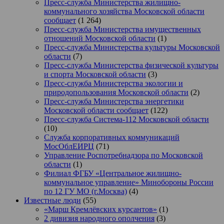
Пресс-служба Министерства жилищно-
коммунального хозяйства Московской области
сообщает
(1 264)
Пресс-служба Министерства имущественных
отношений Московской области
(1)
Пресс-служба Министерства культуры Московской
области
(7)
Пресс-служба Министерства физической культуры
и спорта Московской области
(3)
Пресс-служба Министерства экологии и
природопользования Московской области
(2)
Пресс-служба Министерства энергетики
Московской области сообщает
(122)
Пресс-служба Система-112 Московской области
(10)
Служба корпоративных коммуникаций
МосОблЕИРЦ
(71)
Управление Роспотребнадзора по Московской
области
(1)
Филиал ФГБУ «Центральное жилищно-
коммунальное управление» Минобороны России
по 12 ГУ МО (г.Москва)
(4)
Известные люди
(55)
«Марш Кремлёвских курсантов»
(1)
2 дивизия народного ополчения
(3)