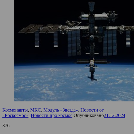
Космонавты
,
МКС
,
Модуль «Звезда»
,
Новости от
«Роскосмос»
,
Новости про космос
Опубликовано
21.12.2024
376