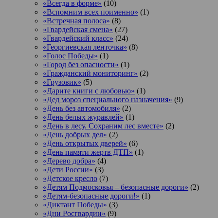
«Всегда в форме»
(10)
«Вспомним всех поименно»
(1)
«Встречная полоса»
(8)
«Гвардейская смена»
(27)
«Гвардейский класс»
(24)
«Георгиевская ленточка»
(8)
«Голос Победы»
(1)
«Город без опасности»
(1)
«Гражданский мониторинг»
(2)
«Грузовик»
(5)
«Дарите книги с любовью»
(1)
«Дед мороз специального назначения»
(9)
«День без автомобиля»
(2)
«День белых журавлей»
(1)
«День в лесу. Сохраним лес вместе»
(2)
«День добрых дел»
(2)
«День открытых дверей»
(6)
«День памяти жертв ДТП»
(1)
«Дерево добра»
(4)
«Дети России»
(3)
«Детское кресло
(7)
«Детям Подмосковья – безопасные дороги»
(2)
«Детям-безопасные дороги!»
(1)
«Диктант Победы»
(3)
«Дни Росгвардии»
(9)