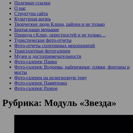
Полезные ссылки
О нас
Структура сайта
Культурная жизнь
Творческие люди Клина, района и не только
Братья наши меньшие
Природа г.Клин, окрестностей и не только…
Туристические фото-отчеты
Фото-отчеты спортивных мероприятий
Транспортные фотогалереи
Музеи и достопримечательности
Фото-галерея: Парки
Фото-галерея: Водоемы, набережные, пляжи, фонтаны и
мосты
Фото-галереи на религиозную тему
Фото-галерея: Памятники
Фото-галерея: Разное
Рубрика:
Модуль «Звезда»