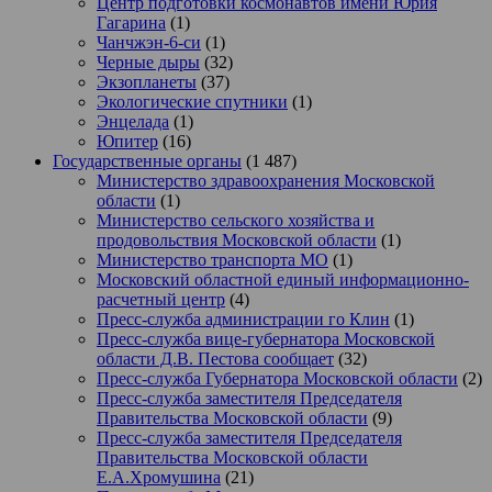
Центр подготовки космонавтов имени Юрия
Гагарина
(1)
Чанчжэн-6-си
(1)
Черные дыры
(32)
Экзопланеты
(37)
Экологические спутники
(1)
Энцелада
(1)
Юпитер
(16)
Государственные органы
(1 487)
Министерство здравоохранения Московской
области
(1)
Министерство сельского хозяйства и
продовольствия Московской области
(1)
Министерство транспорта МО
(1)
Московский областной единый информационно-
расчетный центр
(4)
Пресс-служба администрации го Клин
(1)
Пресс-служба вице-губернатора Московской
области Д.В. Пестова сообщает
(32)
Пресс-служба Губернатора Московской области
(2)
Пресс-служба заместителя Председателя
Правительства Московской области
(9)
Пресс-служба заместителя Председателя
Правительства Московской области
Е.А.Хромушина
(21)