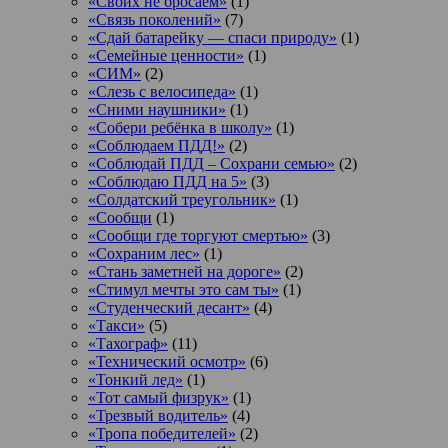
«Своих не бросаем»
(1)
«Связь поколений»
(7)
«Сдай батарейку — спаси природу»
(1)
«Семейные ценности»
(1)
«СИМ»
(2)
«Слезь с велосипеда»
(1)
«Сними наушники»
(1)
«Собери ребёнка в школу»
(1)
«Соблюдаем ПДД!»
(2)
«Соблюдай ПДД – Сохрани семью»
(2)
«Соблюдаю ПДД на 5»
(3)
«Солдатский треугольник»
(1)
«Сообщи
(1)
«Сообщи где торгуют смертью»
(3)
«Сохраним лес»
(1)
«Стань заметней на дороге»
(2)
«Стимул мечты это сам ты»
(1)
«Студенческий десант»
(4)
«Такси»
(5)
«Тахограф»
(11)
«Технический осмотр»
(6)
«Тонкий лед»
(1)
«Тот самый физрук»
(1)
«Трезвый водитель»
(4)
«Тропа победителей»
(2)