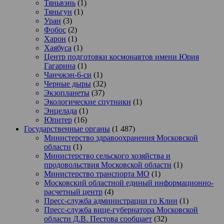
Тяньвэнь
(1)
Тяньгун
(1)
Уран
(3)
Фобос
(2)
Харон
(1)
Хаябуса
(1)
Центр подготовки космонавтов имени Юрия
Гагарина
(1)
Чанчжэн-6-си
(1)
Черные дыры
(32)
Экзопланеты
(37)
Экологические спутники
(1)
Энцелада
(1)
Юпитер
(16)
Государственные органы
(1 487)
Министерство здравоохранения Московской
области
(1)
Министерство сельского хозяйства и
продовольствия Московской области
(1)
Министерство транспорта МО
(1)
Московский областной единый информационно-
расчетный центр
(4)
Пресс-служба администрации го Клин
(1)
Пресс-служба вице-губернатора Московской
области Д.В. Пестова сообщает
(32)