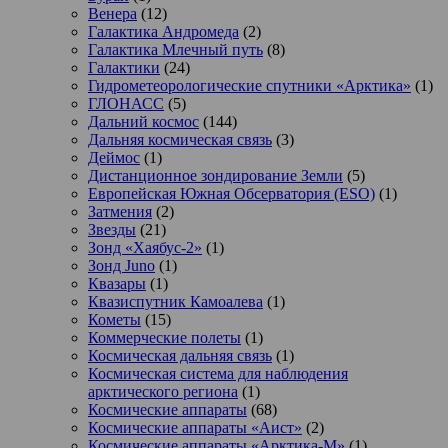
Венера
(12)
Галактика Андромеда
(2)
Галактика Млечный путь
(8)
Галактики
(24)
Гидрометеорологические спутники «Арктика»
(1)
ГЛОНАСС
(5)
Дальний космос
(144)
Дальняя космическая связь
(3)
Деймос
(1)
Дистанционное зондирование Земли
(5)
Европейская Южная Обсерватория (ESO)
(1)
Затмения
(2)
Звезды
(21)
Зонд «Хаябус-2»
(1)
Зонд Juno
(1)
Квазары
(1)
Квазиспутник Камоалева
(1)
Кометы
(15)
Коммерческие полеты
(1)
Космическая дальняя связь
(1)
Космическая система для наблюдения
арктического региона
(1)
Космические аппараты
(68)
Космические аппараты «Аист»
(2)
Космические аппараты «Арктика-М»
(1)