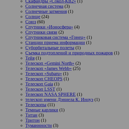
Скафандры «Сокол-КВ2»
(1)
Солнечная система
(3)
Солнечные затмения
(1)
Солнце
(24)
Союз
(60)
Спутники «Ионосфера»
(4)
Спутники связи
(2)
Спутниковая система «Гонец»
(1)
Станции приема информации
(1)
Суборбитальные полеты
(1)
Съемка подтоплений и природных пожаров
(1)
Тейя
(1)
Телескоп «Gemini North»
(2)
Телескоп «James Webb»
(25)
Телескоп «Subaru»
(1)
Телескоп CHEOPS
(1)
Телескоп Gaia
(1)
Телескоп LSST
(1)
Телескоп NASA SPHERE
(1)
телескоп имени Дэниела К. Иноуэ
(1)
Телескопы
(11)
Темные карлики
(1)
Титан
(3)
Тритон
(1)
Туманнности
(3)