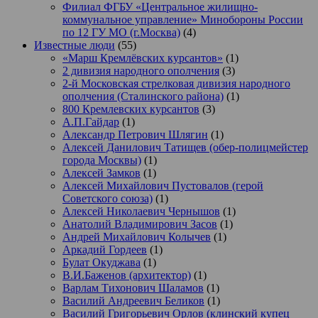
Филиал ФГБУ «Центральное жилищно-
коммунальное управление» Минобороны России
по 12 ГУ МО (г.Москва)
(4)
Известные люди
(55)
«Марш Кремлёвских курсантов»
(1)
2 дивизия народного ополчения
(3)
2-й Московская стрелковая дивизия народного
ополчения (Сталинского района)
(1)
800 Кремлевских курсантов
(3)
А.П.Гайдар
(1)
Александр Петрович Шлягин
(1)
Алексей Данилович Татищев (обер-полицмейстер
города Москвы)
(1)
Алексей Замков
(1)
Алексей Михайлович Пустовалов (герой
Советского союза)
(1)
Алексей Николаевич Чернышов
(1)
Анатолий Владимирович Засов
(1)
Андрей Михайлович Колычев
(1)
Аркадий Гордеев
(1)
Булат Окуджава
(1)
В.И.Баженов (архитектор)
(1)
Варлам Тихонович Шаламов
(1)
Василий Андреевич Беликов
(1)
Василий Григорьевич Орлов (клинский купец