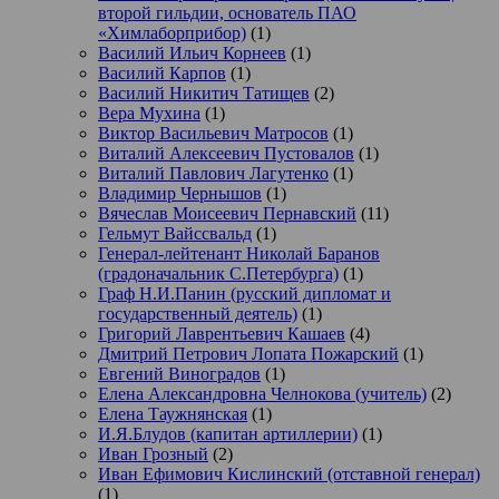
второй гильдии, основатель ПАО
«Химлаборприбор)
(1)
Василий Ильич Корнеев
(1)
Василий Карпов
(1)
Василий Никитич Татищев
(2)
Вера Мухина
(1)
Виктор Васильевич Матросов
(1)
Виталий Алексеевич Пустовалов
(1)
Виталий Павлович Лагутенко
(1)
Владимир Чернышов
(1)
Вячеслав Моисеевич Пернавский
(11)
Гельмут Вайссвальд
(1)
Генерал-лейтенант Николай Баранов
(градоначальник С.Петербурга)
(1)
Граф Н.И.Панин (русский дипломат и
государственный деятель)
(1)
Григорий Лаврентьевич Кашаев
(4)
Дмитрий Петрович Лопата Пожарский
(1)
Евгений Виноградов
(1)
Елена Александровна Челнокова (учитель)
(2)
Елена Таужнянская
(1)
И.Я.Блудов (капитан артиллерии)
(1)
Иван Грозный
(2)
Иван Ефимович Кислинский (отставной генерал)
(1)