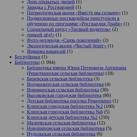
День открытых дверей
(1)
Зарядка с Росгвардией
(1)
Патриотическая акция «Вместе мы сильнее»
(1)
Подмосковные росгвардейцы приступили к
обучению по программе «Росгвардия Драйв»
(1)
Социальный раунд «Трезвый водитель»
(2)
тонкий лёд!»
(1)
Фото-челлендж «Связь поколений»
(2)
Экологическая акция «Чистый берег»
(1)
Ярмарка вакансий
(1)
Без рубрики
(1)
Библиотеки
(1 094)
Библиотека имени Юрия Петровича Артюхина
(Решоткинская сельская библиотека)
(18)
Биревская сельская библиотека
(3)
Воздвиженская сельская библиотека
(4)
Воронинская сельская библиотека
(30)
Высоковская городская библиотека
(80)
Детская библиотека поселка Решоткино
(1)
Клинская городская библиотека №2
(100)
Клинская городская библиотека №6
(5)
Клинская детская библиотека №2
(259)
Малеевская сельская библиотека
(12)
Новощаповская сельская библиотека
(5)
Нудольская сельская библиотека
(6)