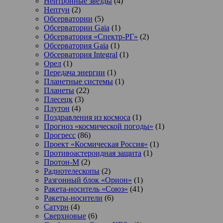
Нейтронные звезды
(4)
Нептун
(2)
Обсерватории
(5)
Обсерватории Gaia
(1)
Обсерватория «Спектр-РГ»
(2)
Обсерватория Gaia
(1)
Обсерватория Integral
(1)
Орел
(1)
Передача энергии
(1)
Планетные системы
(1)
Планеты
(22)
Плесецк
(3)
Плутон
(4)
Поздравления из космоса
(1)
Прогноз «космической погоды»
(1)
Прогресс
(86)
Проект «Космическая Россия»
(1)
Противоастероидная защита
(1)
Протон-М
(2)
Радиотелескопы
(2)
Разгонный блок «Орион»
(1)
Ракета-носитель «Союз»
(41)
Ракеты-носители
(6)
Сатурн
(4)
Сверхновые
(6)