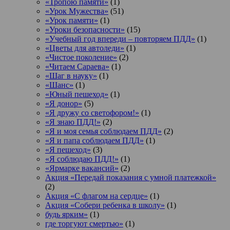
«Тропою памяти»
(1)
«Урок Мужества»
(51)
«Урок памяти»
(1)
«Уроки безопасности»
(15)
«Учебный год впереди – повторяем ПДД»
(1)
«Цветы для автоледи»
(1)
«Чистое поколение»
(2)
«Читаем Сараева»
(1)
«Шаг в науку»
(1)
«Шанс»
(1)
«Юный пешеход»
(1)
«Я донор»
(5)
«Я дружу со светофором!»
(1)
«Я знаю ПДД!»
(2)
«Я и моя семья соблюдаем ПДД»
(2)
«Я и папа соблюдаем ПДД»
(1)
«Я пешеход»
(3)
«Я соблюдаю ПДД!»
(1)
«Ярмарке вакансий»
(2)
Акция «Передай показания с умной платежкой»
(2)
Акция «С флагом на сердце»
(1)
Акция «Собери ребенка в школу»
(1)
будь ярким»
(1)
где торгуют смертью»
(1)