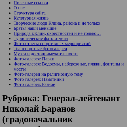
Полезные ссылки
О нас
Структура сайта
Культурная жизнь
Творческие люди Клина, района и не только
Братья наши меньшие
Природа г.Клин, окрестностей и не только…
Туристические фото-отчеты
Фото-отчеты спортивных мероприятий
Транспортные фотогалереи
Музеи и достопримечательности
Фото-галерея: Парки
Фото-галерея: Водоемы, набережные, пляжи, фонтаны и
мосты
Фото-галереи на религиозную тему
Фото-галерея: Памятники
Фото-галерея: Разное
Рубрика:
Генерал-лейтенант
Николай Баранов
(градоначальник