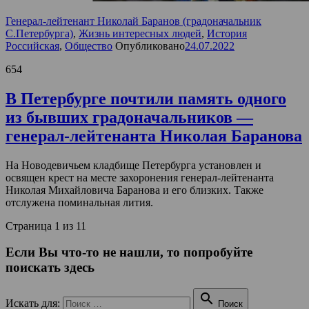
Генерал-лейтенант Николай Баранов (градоначальник
С.Петербурга)
,
Жизнь интересных людей
,
История
Российская
,
Общество
Опубликовано
24.07.2022
654
В Петербурге почтили память одного
из бывших градоначальников —
генерал-лейтенанта Николая Баранова
На Новодевичьем кладбище Петербурга установлен и
освящен крест на месте захоронения генерал-лейтенанта
Николая Михайловича Баранова и его близких. Также
отслужена поминальная лития.
Страница 1 из 1
1
Если Вы что-то не нашли, то попробуйте
поискать здесь

Искать для:
Поиск