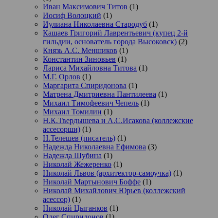
Иван Максимович Титов
(1)
Иосиф Волоцкий
(1)
Иулиана Николаевна Стародуб
(1)
Кашаев Григорий Лаврентьевич (купец 2-й
гильдии, основатель города Высоковск)
(2)
Князь А.С. Меншиков
(1)
Константин Зиновьев
(1)
Лариса Михайловна Титова
(1)
М.Г. Орлов
(1)
Маргарита Спиридонова
(1)
Матрена Дмитриевна Пантилеева
(1)
Михаил Тимофеевич Чепель
(1)
Михаил Томилин
(1)
Н.К.Твердышева и А.С.Исакова (коллежские
ассесорши)
(1)
Н.Телешев (писатель)
(1)
Надежда Николаевна Ефимова
(3)
Надежда Шубина
(1)
Николай Жежеренко
(1)
Николай Львов (архитектор-самоучка)
(1)
Николай Мартынович Боффе
(1)
Николай Михайлович Юрьев (коллежский
асессор)
(1)
Николай Цыганков
(1)
Олег Спиридонов
(1)