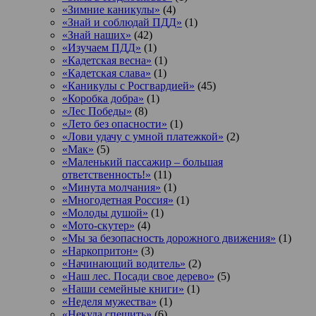
«Зимние каникулы»
(4)
«Знай и соблюдай ПДД»
(1)
«Знай наших»
(42)
«Изучаем ПДД»
(1)
«Кадетская весна»
(1)
«Кадетская слава»
(1)
«Каникулы с Росгвардией»
(45)
«Коробка добра»
(1)
«Лес Победы»
(8)
«Лето без опасности»
(1)
«Лови удачу с умной платежкой»
(2)
«Мак»
(5)
«Маленький пассажир – большая
ответственность!»
(11)
«Минута молчания»
(1)
«Многодетная Россия»
(1)
«Молоды душой»
(1)
«Мото-скутер»
(4)
«Мы за безопасность дорожного движения»
(1)
«Наркопритон»
(3)
«Начинающий водитель»
(2)
«Наш лес. Посади свое дерево»
(5)
«Наши семейные книги»
(1)
«Неделя мужества»
(1)
«Некуда спешить»
(6)