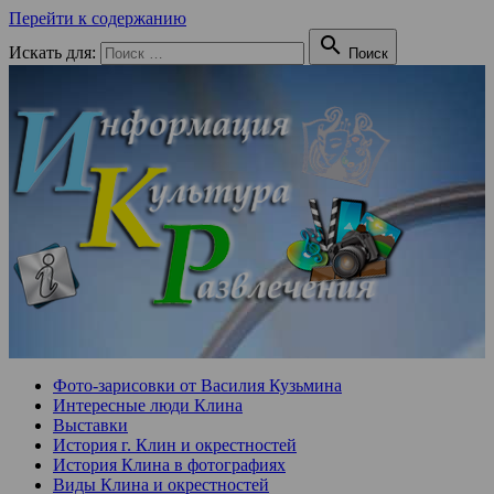
Перейти к содержанию

Искать для:
Поиск
Фото-зарисовки от Василия Кузьмина
Интересные люди Клина
Выставки
История г. Клин и окрестностей
История Клина в фотографиях
Виды Клина и окрестностей