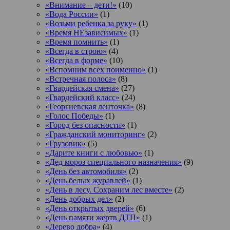
«Внимание – дети!»
(10)
«Вода России»
(1)
«Возьми ребенка за руку»
(1)
«Время НЕзависимых»
(1)
«Время помнить»
(1)
«Всегда в строю»
(4)
«Всегда в форме»
(10)
«Вспомним всех поименно»
(1)
«Встречная полоса»
(8)
«Гвардейская смена»
(27)
«Гвардейский класс»
(24)
«Георгиевская ленточка»
(8)
«Голос Победы»
(1)
«Город без опасности»
(1)
«Гражданский мониторинг»
(2)
«Грузовик»
(5)
«Дарите книги с любовью»
(1)
«Дед мороз специального назначения»
(9)
«День без автомобиля»
(2)
«День белых журавлей»
(1)
«День в лесу. Сохраним лес вместе»
(2)
«День добрых дел»
(2)
«День открытых дверей»
(6)
«День памяти жертв ДТП»
(1)
«Дерево добра»
(4)