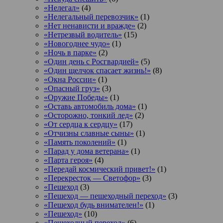
«Нелегал»
(4)
«Нелегальный перевозчик»
(1)
«Нет ненависти и вражде»
(2)
«Нетрезвый водитель»
(15)
«Новогоднее чудо»
(1)
«Ночь в парке»
(2)
«Один день с Росгвардией»
(5)
«Один щелчок спасает жизнь!»
(8)
«Окна России»
(1)
«Опасный груз»
(3)
«Оружие Победы»
(1)
«Оставь автомобиль дома»
(1)
«Осторожно, тонкий лед»
(2)
«От сердца к сердцу»
(17)
«Отчизны славные сыны»
(1)
«Память поколений»
(1)
«Парад у дома ветерана»
(1)
«Парта героя»
(4)
«Передай космический привет!»
(1)
«Перекресток — Светофор»
(3)
«Пешеход
(3)
«Пешеход — пешеходный переход»
(3)
«Пешеход будь внимателен!»
(1)
«Пешеход»
(10)
«Пешеходный переход»
(6)