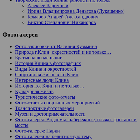
Алексей Заричный
Ирина Владимировна Деньгова (Лукашенко)
Комаров Андрей Александрович
Виктор Степанович Никаноров
Фотогалереи
Фото-зарисовки от Василия Кузьмина
Природа г.Клин, окрестностей и не только…
Братья наши меньшие
История Клина в фотографиях
Виды Клина и окрестностей
Спортивная жизнь в г.о.Клин
Интересные люди Клина
История г.о. Клин и не только…
Культурная жизнь
Туристические фото-отчеты
Фото-отчеты спортивных мероприятий
Транспортные фотогалереи
Музеи и достопримечательности
Фото-галерея: Водоемы, набережные, пляжи, фонтаны и
мосты
Фото-галерея: Парки
Фото-галереи на религиозную тему