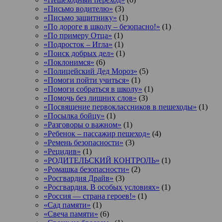
«Письмо водителю»
(3)
«Письмо защитнику»
(1)
«По дороге в школу – безопасно!»
(1)
«По примеру Отца»
(1)
«Подросток ‒ Игла»
(1)
«Поиск добрых дел»
(1)
«Поклонимся»
(6)
«Полицейский Дед Мороз»
(5)
«Помоги пойти учиться»
(1)
«Помоги собраться в школу»
(1)
«Помочь без лишних слов»
(3)
«Посвящение первоклассников в пешеходы»
(1)
«Посылка бойцу»
(1)
«Разговоры о важном»
(1)
«Ребенок – пассажир пешеход»
(4)
«Ремень безопасности»
(3)
«Рецидив»
(1)
«РОДИТЕЛЬСКИЙ КОНТРОЛЬ»
(1)
«Ромашка безопасности»
(2)
«Росгвардия Драйв»
(3)
«Росгвардия. В особых условиях»
(1)
«Россия — страна героев!»
(1)
«Сад памяти»
(1)
«Свеча памяти»
(6)