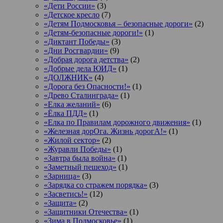
«Дети России»
(3)
«Детское кресло
(7)
«Детям Подмосковья – безопасные дороги»
(2)
«Детям-безопасные дороги!»
(1)
«Диктант Победы»
(3)
«Дни Росгвардии»
(9)
«Добрая дорога детства»
(2)
«Добрые дела ЮИД»
(1)
«ДОЛЖНИК»
(4)
«Дорога без Опасности!»
(1)
«Древо Сталинграда»
(1)
«Елка желаний»
(6)
«Ёлка ПДД»
(1)
«Елка по Правилам дорожного движения»
(1)
«Железная дорОга. Жизнь дорогА!»
(1)
«Жилой сектор»
(2)
«Журавли Победы»
(1)
«Завтра была война»
(1)
«Заметный пешеход»
(1)
«Зарница»
(3)
«Зарядка со стражем порядка»
(3)
«Засветись!»
(12)
«Защита»
(2)
«Защитники Отечества»
(1)
«Зима в Подмосковье»
(1)