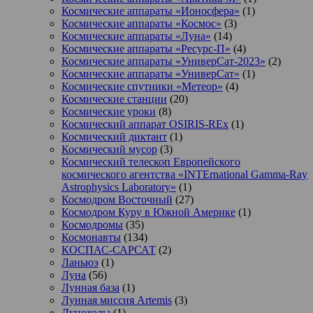
Космические аппараты «Ионосфера»
(1)
Космические аппараты «Космос»
(3)
Космические аппараты «Луна»
(14)
Космические аппараты «Ресурс-П»
(4)
Космические аппараты «УниверСат-2023»
(2)
Космические аппараты «УниверСат»
(1)
Космические спутники «Метеор»
(4)
Космические станции
(20)
Космические уроки
(8)
Космический аппарат OSIRIS-REx
(1)
Космический диктант
(1)
Космический мусор
(3)
Космический телескоп Европейского
космического агентства «INTErnational Gamma-Ray
Astrophysics Laboratory»
(1)
Космодром Восточный
(27)
Космодром Куру в Южной Америке
(1)
Космодромы
(35)
Космонавты
(134)
КОСПАС-САРСАТ
(2)
Ланьюэ
(1)
Луна
(56)
Лунная база
(1)
Лунная миссия Artemis
(3)
Луноходы
(1)