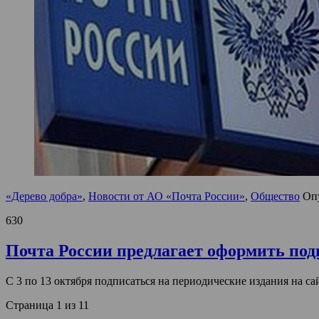
«Дерево добра»
,
Новости от АО «Почта России»
,
Общество
Оп
630
Почта России предлагает оформить под
С 3 по 13 октября подписаться на периодические издания на с
Страница 1 из 1
1