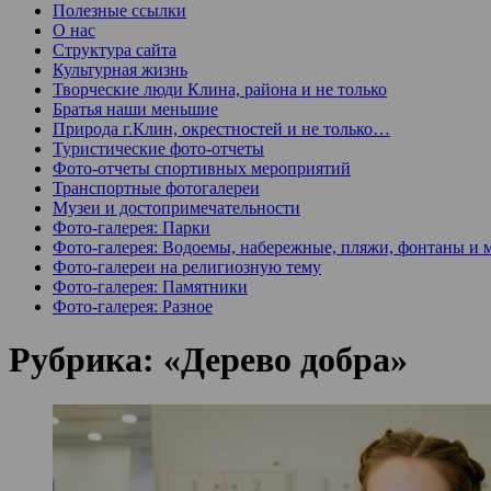
Полезные ссылки
О нас
Структура сайта
Культурная жизнь
Творческие люди Клина, района и не только
Братья наши меньшие
Природа г.Клин, окрестностей и не только…
Туристические фото-отчеты
Фото-отчеты спортивных мероприятий
Транспортные фотогалереи
Музеи и достопримечательности
Фото-галерея: Парки
Фото-галерея: Водоемы, набережные, пляжи, фонтаны и 
Фото-галереи на религиозную тему
Фото-галерея: Памятники
Фото-галерея: Разное
Рубрика:
«Дерево добра»