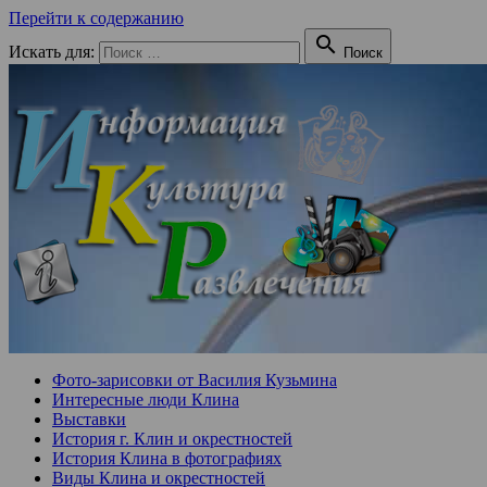
Перейти к содержанию

Искать для:
Поиск
Фото-зарисовки от Василия Кузьмина
Интересные люди Клина
Выставки
История г. Клин и окрестностей
История Клина в фотографиях
Виды Клина и окрестностей