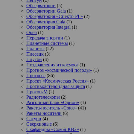
Нептун
(2)
Обсерватории
(5)
Обсерватории Gaia
(1)
Обсерватория «Спектр-РГ»
(2)
Обсерватория Gaia
(1)
Обсерватория Integral
(1)
Орел
(1)
Передача энергии
(1)
Планетные системы
(1)
Планеты
(22)
Плесецк
(3)
Плутон
(4)
Поздравления из космоса
(1)
Прогноз «космической погоды»
(1)
Прогресс
(86)
Проект «Космическая Россия»
(1)
Противоастероидная защита
(1)
Протон-М
(2)
Радиотелескопы
(2)
Разгонный блок «Орион»
(1)
Ракета-носитель «Союз»
(41)
Ракеты-носители
(6)
Сатурн
(4)
Сверхновые
(6)
Скафандры «Сокол-КВ2»
(1)