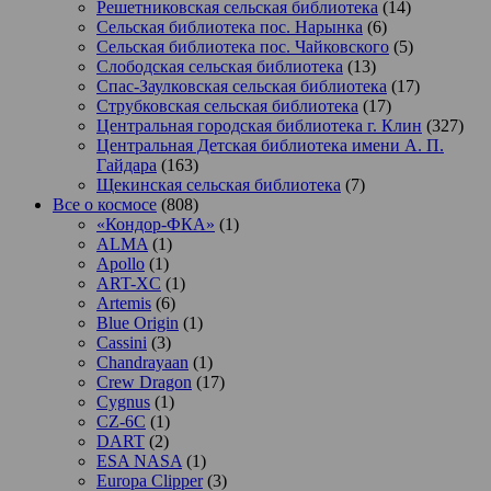
Решетниковская сельская библиотека
(14)
Сельская библиотека пос. Нарынка
(6)
Сельская библиотека пос. Чайковского
(5)
Слободская сельская библиотека
(13)
Спас-Заулковская сельская библиотека
(17)
Струбковская сельская библиотека
(17)
Центральная городская библиотека г. Клин
(327)
Центральная Детская библиотека имени А. П.
Гайдара
(163)
Щекинская сельская библиотека
(7)
Все о космосе
(808)
«Кондор-ФКА»
(1)
ALMA
(1)
Apollo
(1)
ART-XC
(1)
Artemis
(6)
Blue Origin
(1)
Cassini
(3)
Chandrayaan
(1)
Crew Dragon
(17)
Cygnus
(1)
CZ-6C
(1)
DART
(2)
ESA NASA
(1)
Europa Clipper
(3)