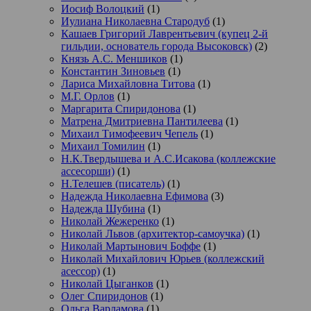
Иосиф Волоцкий
(1)
Иулиана Николаевна Стародуб
(1)
Кашаев Григорий Лаврентьевич (купец 2-й
гильдии, основатель города Высоковск)
(2)
Князь А.С. Меншиков
(1)
Константин Зиновьев
(1)
Лариса Михайловна Титова
(1)
М.Г. Орлов
(1)
Маргарита Спиридонова
(1)
Матрена Дмитриевна Пантилеева
(1)
Михаил Тимофеевич Чепель
(1)
Михаил Томилин
(1)
Н.К.Твердышева и А.С.Исакова (коллежские
ассесорши)
(1)
Н.Телешев (писатель)
(1)
Надежда Николаевна Ефимова
(3)
Надежда Шубина
(1)
Николай Жежеренко
(1)
Николай Львов (архитектор-самоучка)
(1)
Николай Мартынович Боффе
(1)
Николай Михайлович Юрьев (коллежский
асессор)
(1)
Николай Цыганков
(1)
Олег Спиридонов
(1)
Ольга Варламова
(1)