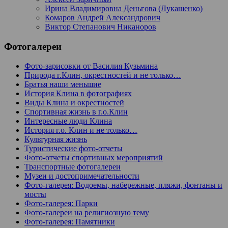
Ирина Владимировна Деньгова (Лукашенко)
Комаров Андрей Александрович
Виктор Степанович Никаноров
Фотогалереи
Фото-зарисовки от Василия Кузьмина
Природа г.Клин, окрестностей и не только…
Братья наши меньшие
История Клина в фотографиях
Виды Клина и окрестностей
Спортивная жизнь в г.о.Клин
Интересные люди Клина
История г.о. Клин и не только…
Культурная жизнь
Туристические фото-отчеты
Фото-отчеты спортивных мероприятий
Транспортные фотогалереи
Музеи и достопримечательности
Фото-галерея: Водоемы, набережные, пляжи, фонтаны и
мосты
Фото-галерея: Парки
Фото-галереи на религиозную тему
Фото-галерея: Памятники