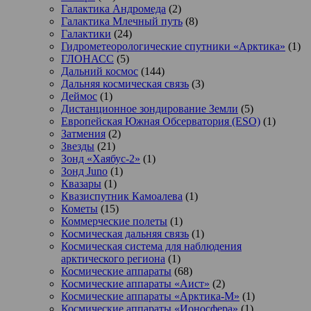
Галактика Андромеда
(2)
Галактика Млечный путь
(8)
Галактики
(24)
Гидрометеорологические спутники «Арктика»
(1)
ГЛОНАСС
(5)
Дальний космос
(144)
Дальняя космическая связь
(3)
Деймос
(1)
Дистанционное зондирование Земли
(5)
Европейская Южная Обсерватория (ESO)
(1)
Затмения
(2)
Звезды
(21)
Зонд «Хаябус-2»
(1)
Зонд Juno
(1)
Квазары
(1)
Квазиспутник Камоалева
(1)
Кометы
(15)
Коммерческие полеты
(1)
Космическая дальняя связь
(1)
Космическая система для наблюдения
арктического региона
(1)
Космические аппараты
(68)
Космические аппараты «Аист»
(2)
Космические аппараты «Арктика-М»
(1)
Космические аппараты «Ионосфера»
(1)