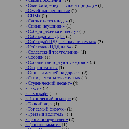
«Связь поколений»
(7)
«Сдай батарейку — спаси природу»
(1)
«Семейные ценности»
(1)
«СИМ»
(2)
«Слезь с велосипеда»
(1)
«Сними наушники»
(1)
«Собери ребёнка в школу»
(1)
«Соблюдаем ПДД!»
(2)
«Соблюдай ПДД – Сохрани семью»
(2)
«Соблюдаю ПДД на 5»
(3)
«Солдатский треугольник»
(1)
«Сообщи
(1)
«Сообщи где торгуют смертью»
(3)
«Сохраним лес»
(1)
«Стань заметней на дороге»
(2)
«Стимул мечты это сам ты»
(1)
«Студенческий десант»
(4)
«Такси»
(5)
«Тахограф»
(11)
«Технический осмотр»
(6)
«Тонкий лед»
(1)
«Тот самый физрук»
(1)
«Трезвый водитель»
(4)
«Тропа победителей»
(2)
«Тропою памяти»
(1)