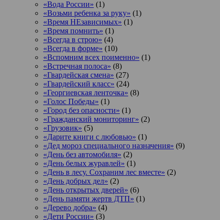
«Вода России»
(1)
«Возьми ребенка за руку»
(1)
«Время НЕзависимых»
(1)
«Время помнить»
(1)
«Всегда в строю»
(4)
«Всегда в форме»
(10)
«Вспомним всех поименно»
(1)
«Встречная полоса»
(8)
«Гвардейская смена»
(27)
«Гвардейский класс»
(24)
«Георгиевская ленточка»
(8)
«Голос Победы»
(1)
«Город без опасности»
(1)
«Гражданский мониторинг»
(2)
«Грузовик»
(5)
«Дарите книги с любовью»
(1)
«Дед мороз специального назначения»
(9)
«День без автомобиля»
(2)
«День белых журавлей»
(1)
«День в лесу. Сохраним лес вместе»
(2)
«День добрых дел»
(2)
«День открытых дверей»
(6)
«День памяти жертв ДТП»
(1)
«Дерево добра»
(4)
«Дети России»
(3)