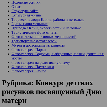
Полезные ссылки
О нас
Структура сайта
Культурная жизнь
Творческие люди Клина, района и не только
Братья наши меньшие
Природа г.Клин, окрестностей и не только…
Туристические фото-отчеты
Фото-отчеты спортивных мероприятий
Транспортные фотогалереи
Музеи и достопримечательности
Фото-галерея: Парки
Фото-галерея: Водоемы, набережные, пляжи, фонтаны и
мосты
Фото-галереи на религиозную тему
Фото-галерея: Памятники
Фото-галерея: Разное
Рубрика:
Конкурс детских
рисунков посвященный Дню
матери