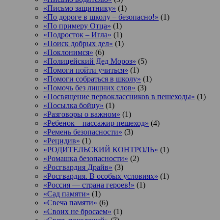
«Письмо защитнику»
(1)
«По дороге в школу – безопасно!»
(1)
«По примеру Отца»
(1)
«Подросток ‒ Игла»
(1)
«Поиск добрых дел»
(1)
«Поклонимся»
(6)
«Полицейский Дед Мороз»
(5)
«Помоги пойти учиться»
(1)
«Помоги собраться в школу»
(1)
«Помочь без лишних слов»
(3)
«Посвящение первоклассников в пешеходы»
(1)
«Посылка бойцу»
(1)
«Разговоры о важном»
(1)
«Ребенок – пассажир пешеход»
(4)
«Ремень безопасности»
(3)
«Рецидив»
(1)
«РОДИТЕЛЬСКИЙ КОНТРОЛЬ»
(1)
«Ромашка безопасности»
(2)
«Росгвардия Драйв»
(3)
«Росгвардия. В особых условиях»
(1)
«Россия — страна героев!»
(1)
«Сад памяти»
(1)
«Свеча памяти»
(6)
«Своих не бросаем»
(1)