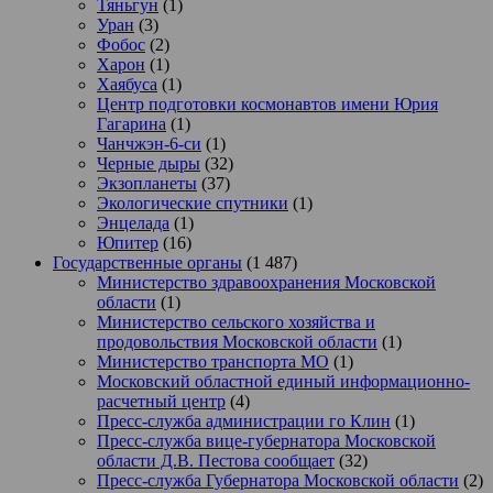
Тяньгун
(1)
Уран
(3)
Фобос
(2)
Харон
(1)
Хаябуса
(1)
Центр подготовки космонавтов имени Юрия
Гагарина
(1)
Чанчжэн-6-си
(1)
Черные дыры
(32)
Экзопланеты
(37)
Экологические спутники
(1)
Энцелада
(1)
Юпитер
(16)
Государственные органы
(1 487)
Министерство здравоохранения Московской
области
(1)
Министерство сельского хозяйства и
продовольствия Московской области
(1)
Министерство транспорта МО
(1)
Московский областной единый информационно-
расчетный центр
(4)
Пресс-служба администрации го Клин
(1)
Пресс-служба вице-губернатора Московской
области Д.В. Пестова сообщает
(32)
Пресс-служба Губернатора Московской области
(2)