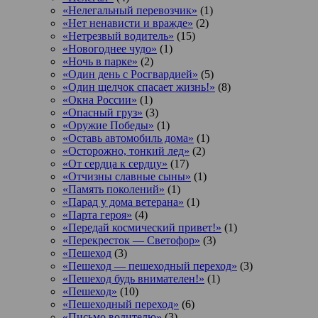
«Нелегальный перевозчик»
(1)
«Нет ненависти и вражде»
(2)
«Нетрезвый водитель»
(15)
«Новогоднее чудо»
(1)
«Ночь в парке»
(2)
«Один день с Росгвардией»
(5)
«Один щелчок спасает жизнь!»
(8)
«Окна России»
(1)
«Опасный груз»
(3)
«Оружие Победы»
(1)
«Оставь автомобиль дома»
(1)
«Осторожно, тонкий лед»
(2)
«От сердца к сердцу»
(17)
«Отчизны славные сыны»
(1)
«Память поколений»
(1)
«Парад у дома ветерана»
(1)
«Парта героя»
(4)
«Передай космический привет!»
(1)
«Перекресток — Светофор»
(3)
«Пешеход
(3)
«Пешеход — пешеходный переход»
(3)
«Пешеход будь внимателен!»
(1)
«Пешеход»
(10)
«Пешеходный переход»
(6)
«Письмо водителю»
(3)