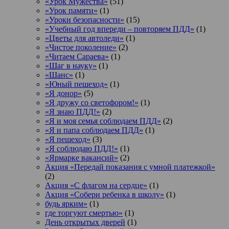
«Урок Мужества»
(51)
«Урок памяти»
(1)
«Уроки безопасности»
(15)
«Учебный год впереди – повторяем ПДД»
(1)
«Цветы для автоледи»
(1)
«Чистое поколение»
(2)
«Читаем Сараева»
(1)
«Шаг в науку»
(1)
«Шанс»
(1)
«Юный пешеход»
(1)
«Я донор»
(5)
«Я дружу со светофором!»
(1)
«Я знаю ПДД!»
(2)
«Я и моя семья соблюдаем ПДД»
(2)
«Я и папа соблюдаем ПДД»
(1)
«Я пешеход»
(3)
«Я соблюдаю ПДД!»
(1)
«Ярмарке вакансий»
(2)
Акция «Передай показания с умной платежкой»
(2)
Акция «С флагом на сердце»
(1)
Акция «Собери ребенка в школу»
(1)
будь ярким»
(1)
где торгуют смертью»
(1)
День открытых дверей
(1)