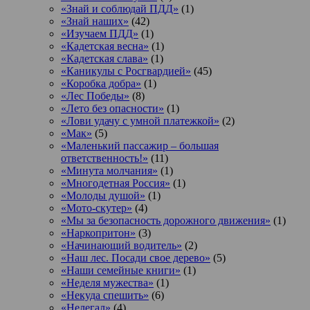
«Знай и соблюдай ПДД»
(1)
«Знай наших»
(42)
«Изучаем ПДД»
(1)
«Кадетская весна»
(1)
«Кадетская слава»
(1)
«Каникулы с Росгвардией»
(45)
«Коробка добра»
(1)
«Лес Победы»
(8)
«Лето без опасности»
(1)
«Лови удачу с умной платежкой»
(2)
«Мак»
(5)
«Маленький пассажир – большая
ответственность!»
(11)
«Минута молчания»
(1)
«Многодетная Россия»
(1)
«Молоды душой»
(1)
«Мото-скутер»
(4)
«Мы за безопасность дорожного движения»
(1)
«Наркопритон»
(3)
«Начинающий водитель»
(2)
«Наш лес. Посади свое дерево»
(5)
«Наши семейные книги»
(1)
«Неделя мужества»
(1)
«Некуда спешить»
(6)
«Нелегал»
(4)