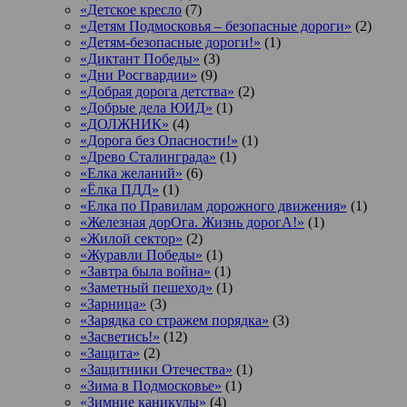
«Детское кресло
(7)
«Детям Подмосковья – безопасные дороги»
(2)
«Детям-безопасные дороги!»
(1)
«Диктант Победы»
(3)
«Дни Росгвардии»
(9)
«Добрая дорога детства»
(2)
«Добрые дела ЮИД»
(1)
«ДОЛЖНИК»
(4)
«Дорога без Опасности!»
(1)
«Древо Сталинграда»
(1)
«Елка желаний»
(6)
«Ёлка ПДД»
(1)
«Елка по Правилам дорожного движения»
(1)
«Железная дорОга. Жизнь дорогА!»
(1)
«Жилой сектор»
(2)
«Журавли Победы»
(1)
«Завтра была война»
(1)
«Заметный пешеход»
(1)
«Зарница»
(3)
«Зарядка со стражем порядка»
(3)
«Засветись!»
(12)
«Защита»
(2)
«Защитники Отечества»
(1)
«Зима в Подмосковье»
(1)
«Зимние каникулы»
(4)