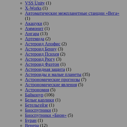
VSS Unity
(1)
X-Works
(1)
Автоматические межпланетные станции «Вега»
(1)
Акацуки
(1)
Аммонит
(1)
Ангара
(13)
Артемида
(2)
Астероид Апофис
(2)
Астероид Бенну
(3)
Астероид Психея
(2)
Астероид Рюгу
(3)
Астероид Фаэтон
(1)
Астероидная защита
(1)
Астероиды и малые планеты
(35)
Астрономические прогнозы
(7)
Астрономические явления
(5)
Астрономия
(5)
Байконур
(106)
Белые карлики
(1)
Бетельгейзе
(1)
Биоспутники
(1)
Биоспутники «Бион»
(5)
Буран
(1)
Венера
(12)