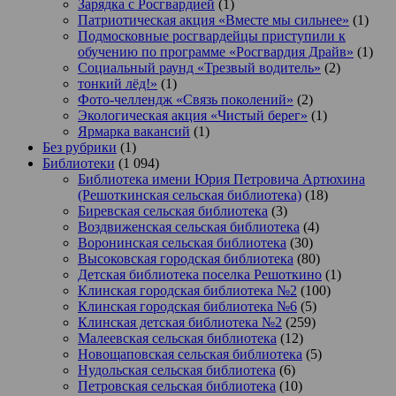
Зарядка с Росгвардией
(1)
Патриотическая акция «Вместе мы сильнее»
(1)
Подмосковные росгвардейцы приступили к
обучению по программе «Росгвардия Драйв»
(1)
Социальный раунд «Трезвый водитель»
(2)
тонкий лёд!»
(1)
Фото-челлендж «Связь поколений»
(2)
Экологическая акция «Чистый берег»
(1)
Ярмарка вакансий
(1)
Без рубрики
(1)
Библиотеки
(1 094)
Библиотека имени Юрия Петровича Артюхина
(Решоткинская сельская библиотека)
(18)
Биревская сельская библиотека
(3)
Воздвиженская сельская библиотека
(4)
Воронинская сельская библиотека
(30)
Высоковская городская библиотека
(80)
Детская библиотека поселка Решоткино
(1)
Клинская городская библиотека №2
(100)
Клинская городская библиотека №6
(5)
Клинская детская библиотека №2
(259)
Малеевская сельская библиотека
(12)
Новощаповская сельская библиотека
(5)
Нудольская сельская библиотека
(6)
Петровская сельская библиотека
(10)