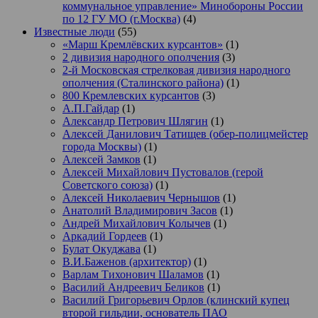
коммунальное управление» Минобороны России
по 12 ГУ МО (г.Москва)
(4)
Известные люди
(55)
«Марш Кремлёвских курсантов»
(1)
2 дивизия народного ополчения
(3)
2-й Московская стрелковая дивизия народного
ополчения (Сталинского района)
(1)
800 Кремлевских курсантов
(3)
А.П.Гайдар
(1)
Александр Петрович Шлягин
(1)
Алексей Данилович Татищев (обер-полицмейстер
города Москвы)
(1)
Алексей Замков
(1)
Алексей Михайлович Пустовалов (герой
Советского союза)
(1)
Алексей Николаевич Чернышов
(1)
Анатолий Владимирович Засов
(1)
Андрей Михайлович Колычев
(1)
Аркадий Гордеев
(1)
Булат Окуджава
(1)
В.И.Баженов (архитектор)
(1)
Варлам Тихонович Шаламов
(1)
Василий Андреевич Беликов
(1)
Василий Григорьевич Орлов (клинский купец
второй гильдии, основатель ПАО