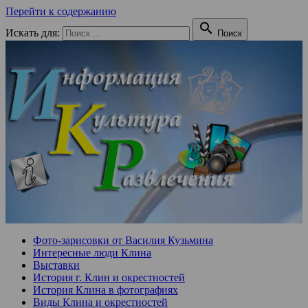
Перейти к содержанию

Искать для:
Поиск
Фото-зарисовки от Василия Кузьмина
Интересные люди Клина
Выставки
История г. Клин и окрестностей
История Клина в фотографиях
Виды Клина и окрестностей