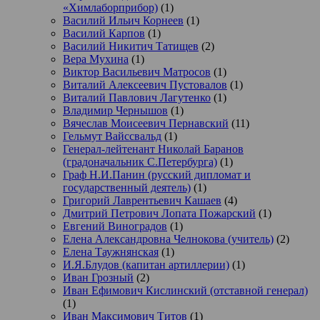
«Химлаборприбор)
(1)
Василий Ильич Корнеев
(1)
Василий Карпов
(1)
Василий Никитич Татищев
(2)
Вера Мухина
(1)
Виктор Васильевич Матросов
(1)
Виталий Алексеевич Пустовалов
(1)
Виталий Павлович Лагутенко
(1)
Владимир Чернышов
(1)
Вячеслав Моисеевич Пернавский
(11)
Гельмут Вайссвальд
(1)
Генерал-лейтенант Николай Баранов
(градоначальник С.Петербурга)
(1)
Граф Н.И.Панин (русский дипломат и
государственный деятель)
(1)
Григорий Лаврентьевич Кашаев
(4)
Дмитрий Петрович Лопата Пожарский
(1)
Евгений Виноградов
(1)
Елена Александровна Челнокова (учитель)
(2)
Елена Таужнянская
(1)
И.Я.Блудов (капитан артиллерии)
(1)
Иван Грозный
(2)
Иван Ефимович Кислинский (отставной генерал)
(1)
Иван Максимович Титов
(1)