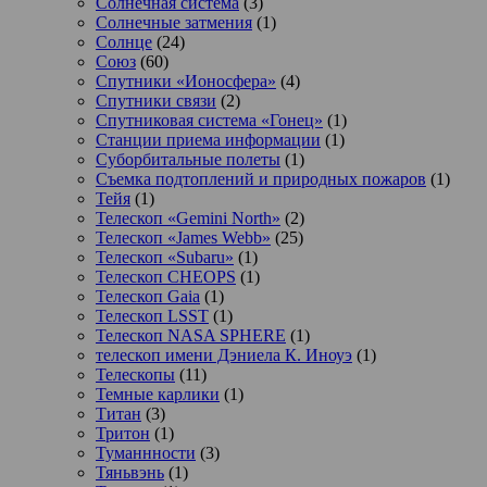
Солнечная система
(3)
Солнечные затмения
(1)
Солнце
(24)
Союз
(60)
Спутники «Ионосфера»
(4)
Спутники связи
(2)
Спутниковая система «Гонец»
(1)
Станции приема информации
(1)
Суборбитальные полеты
(1)
Съемка подтоплений и природных пожаров
(1)
Тейя
(1)
Телескоп «Gemini North»
(2)
Телескоп «James Webb»
(25)
Телескоп «Subaru»
(1)
Телескоп CHEOPS
(1)
Телескоп Gaia
(1)
Телескоп LSST
(1)
Телескоп NASA SPHERE
(1)
телескоп имени Дэниела К. Иноуэ
(1)
Телескопы
(11)
Темные карлики
(1)
Титан
(3)
Тритон
(1)
Туманнности
(3)
Тяньвэнь
(1)