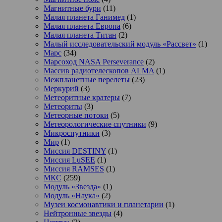
Магнитные бури
(11)
Малая планета Ганимед
(1)
Малая планета Европа
(6)
Малая планета Титан
(2)
Малый исследовательский модуль «Рассвет»
(1)
Марс
(34)
Марсоход NASA Perseverance
(2)
Массив радиотелескопов ALMA
(1)
Межпланетные перелеты
(23)
Меркурий
(3)
Метеоритные кратеры
(7)
Метеориты
(3)
Метеорные потоки
(5)
Метеорологические спутники
(9)
Микроспутники
(3)
Мир
(1)
Миссия DESTINY
(1)
Миссия LuSEE
(1)
Миссия RAMSES
(1)
МКС
(259)
Модуль «Звезда»
(1)
Модуль «Наука»
(2)
Музеи космонавтики и планетарии
(1)
Нейтронные звезды
(4)