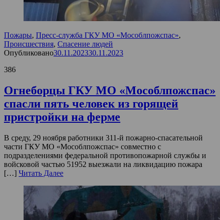
Пожары
,
Пресс-служба ГКУ МО «Мособлпожспас»
,
Происшествия
,
Спасение людей
Опубликовано
30.11.2023
30.11.2023
386
Огнеборцы ГКУ МО «Мособлпожспас»
спасли пять человек из горящей
пристройки на ферме
В среду, 29 ноября работники 311-й пожарно-спасательной
части ГКУ МО «Мособлпожспас» совместно с
подразделениями федеральной противопожарной службы и
войсковой частью 51952 выезжали на ликвидацию пожара
[…]
Читать Далее