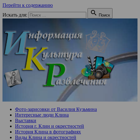
Перейти к содержанию

Искать для:
Поиск
Фото-зарисовки от Василия Кузьмина
Интересные люди Клина
Выставки
История г. Клин и окрестностей
История Клина в фотографиях
Виды Клина и окрестностей