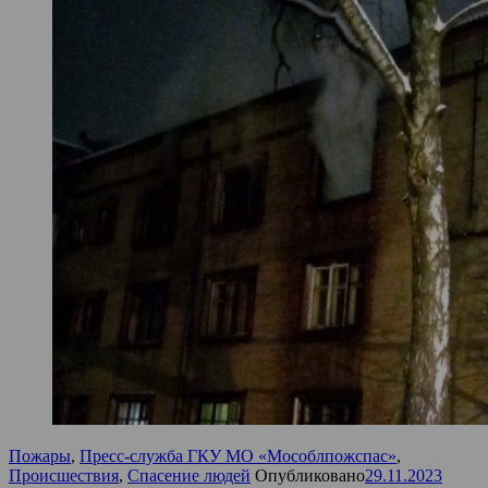
Пожары
,
Пресс-служба ГКУ МО «Мособлпожспас»
,
Происшествия
,
Спасение людей
Опубликовано
29.11.2023