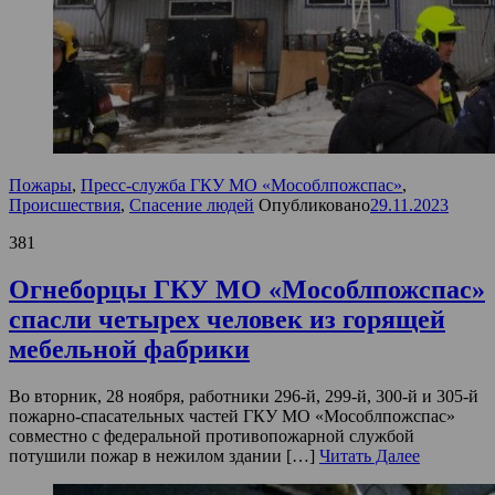
Пожары
,
Пресс-служба ГКУ МО «Мособлпожспас»
,
Происшествия
,
Спасение людей
Опубликовано
29.11.2023
381
Огнеборцы ГКУ МО «Мособлпожспас»
спасли четырех человек из горящей
мебельной фабрики
Во вторник, 28 ноября, работники 296-й, 299-й, 300-й и 305-й
пожарно-спасательных частей ГКУ МО «Мособлпожспас»
совместно с федеральной противопожарной службой
потушили пожар в нежилом здании […]
Читать Далее