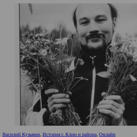
Василий Кузьмин
,
История г. Клин и района
,
Онлайн