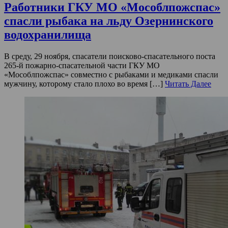
Работники ГКУ МО «Мособлпожспас»
спасли рыбака на льду Озернинского
водохранилища
В среду, 29 ноября, спасатели поисково-спасательного поста
265-й пожарно-спасательной части ГКУ МО
«Мособлпожспас» совместно с рыбаками и медиками спасли
мужчину, которому стало плохо во время […]
Читать Далее