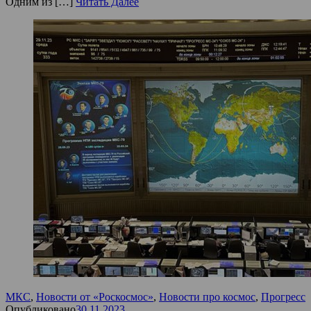
Одним из […]
Читать Далее
МКС
,
Новости от «Роскосмос»
,
Новости про космос
,
Прогресс
Опубликовано
30.11.2023