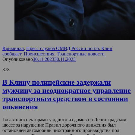
Криминал
,
Пресс-служба ОМВД России по г.о. Клин
сообщает
,
Происшествия
,
Транспортные новости
Опубликовано
30.11.2023
30.11.2023
378
В Клину полицейские задержали
мужчину за неоднократное управление
транспортным средством в состоянии
опьянения
Госавтоинспекторами у одного из домов на Ленинградском
шоссе за нарушение Правил дорожного движения был
остановлен автомобиль иностранного производства под