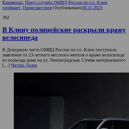
Криминал
,
Пресс-служба ОМВД России по г.о. Клин
сообщает
,
Происшествия
Опубликовано
30.11.2023
392
В Клину полицейские раскрыли кражу
велосипеда
В Дежурную часть ОМВД России по г.о. Клин поступило
заявление от 23-летнего местного жителя о краже велосипеда
из подъезда дома на ул. Ленинградская. Сумма материального
[…]
Читать Далее