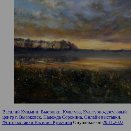
Василий Кузьмин
,
Выставки
,
Культура
,
Культурно-досуговый
центр г. Высоковск
,
Надежда Сорокина
,
Онлайн выставки
,
Фото-выставки Василия Кузьмина
Опубликовано
29.11.2023