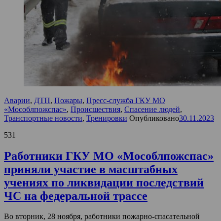
Аварии
,
ДТП
,
Пожары
,
Пресс-служба ГКУ МО
«Мособлпожспас»
,
Происшествия
,
Спасение людей
,
Транспортные новости
,
Тренировки
Опубликовано
30.11.2023
531
Работники ГКУ МО «Мособлпожспас»
приняли участие в масштабных
учениях по ликвидации последствий
ЧС на федеральной трассе
Во вторник, 28 ноября, работники пожарно-спасательной