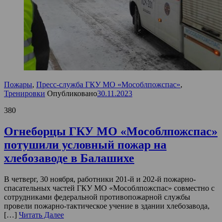
Пожары
,
Пресс-служба ГКУ МО «Мособлпожспас»
,
Тренировки
Опубликовано
30.11.2023
380
Огнеборцы ГКУ МО «Мособлпожспас»
потушили условный пожар на
хлебозаводе в Балашихе
В четверг, 30 ноября, работники 201-й и 202-й пожарно-
спасательных частей ГКУ МО «Мособлпожспас» совместно с
сотрудниками федеральной противопожарной службы
провели пожарно-тактическое учение в здании хлебозавода,
[…]
Читать Далее