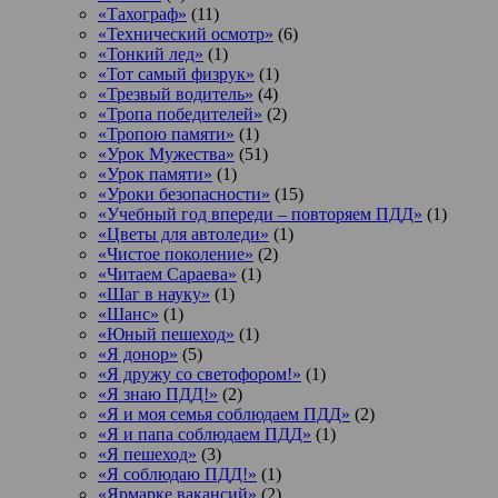
«Тахограф»
(11)
«Технический осмотр»
(6)
«Тонкий лед»
(1)
«Тот самый физрук»
(1)
«Трезвый водитель»
(4)
«Тропа победителей»
(2)
«Тропою памяти»
(1)
«Урок Мужества»
(51)
«Урок памяти»
(1)
«Уроки безопасности»
(15)
«Учебный год впереди – повторяем ПДД»
(1)
«Цветы для автоледи»
(1)
«Чистое поколение»
(2)
«Читаем Сараева»
(1)
«Шаг в науку»
(1)
«Шанс»
(1)
«Юный пешеход»
(1)
«Я донор»
(5)
«Я дружу со светофором!»
(1)
«Я знаю ПДД!»
(2)
«Я и моя семья соблюдаем ПДД»
(2)
«Я и папа соблюдаем ПДД»
(1)
«Я пешеход»
(3)
«Я соблюдаю ПДД!»
(1)
«Ярмарке вакансий»
(2)