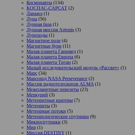
Космонавты
(134)
КОСПАС-САРСАТ
(2)
Ланьюэ
(1)
Луна
(56)
Лунная база
(1)
Лунная миссия Artemis
(3)
Луноходы
(1)
Магнитное поле
(4)
Магнитные бури
(11)
Малая планета Ганимед
(1)
Малая планета Европа
(6)
Малая планета Титан
(2)
Малый исследовательский модуль «Рассвет»
(1)
Марс
(34)
Марсоход NASA Perseverance
(2)
Массив радиотелескопов ALMA
(1)
Межпланетные перелеты
(23)
Меркурий
(3)
Метеоритные кратеры
(7)
Метеориты
(3)
Метеорные потоки
(5)
Метеорологические спутники
(9)
Микроспутники
(3)
Мир
(1)
Миссия DESTINY
(1)