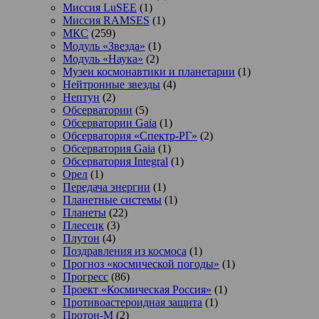
Миссия LuSEE
(1)
Миссия RAMSES
(1)
МКС
(259)
Модуль «Звезда»
(1)
Модуль «Наука»
(2)
Музеи космонавтики и планетарии
(1)
Нейтронные звезды
(4)
Нептун
(2)
Обсерватории
(5)
Обсерватории Gaia
(1)
Обсерватория «Спектр-РГ»
(2)
Обсерватория Gaia
(1)
Обсерватория Integral
(1)
Орел
(1)
Передача энергии
(1)
Планетные системы
(1)
Планеты
(22)
Плесецк
(3)
Плутон
(4)
Поздравления из космоса
(1)
Прогноз «космической погоды»
(1)
Прогресс
(86)
Проект «Космическая Россия»
(1)
Противоастероидная защита
(1)
Протон-М
(2)