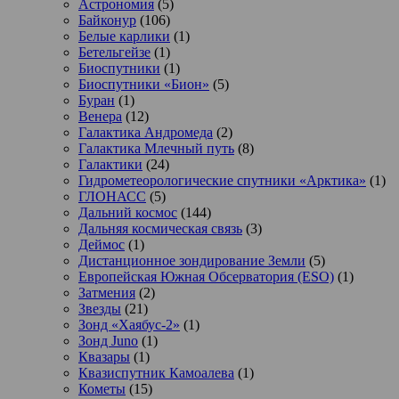
Астрономия
(5)
Байконур
(106)
Белые карлики
(1)
Бетельгейзе
(1)
Биоспутники
(1)
Биоспутники «Бион»
(5)
Буран
(1)
Венера
(12)
Галактика Андромеда
(2)
Галактика Млечный путь
(8)
Галактики
(24)
Гидрометеорологические спутники «Арктика»
(1)
ГЛОНАСС
(5)
Дальний космос
(144)
Дальняя космическая связь
(3)
Деймос
(1)
Дистанционное зондирование Земли
(5)
Европейская Южная Обсерватория (ESO)
(1)
Затмения
(2)
Звезды
(21)
Зонд «Хаябус-2»
(1)
Зонд Juno
(1)
Квазары
(1)
Квазиспутник Камоалева
(1)
Кометы
(15)