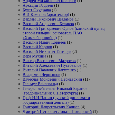
Андрей Михайлович Колычев
(1)
Аркадий Гордеев
(1)
Булат Окуджава
(1)
В.И.Баженов (архитектор)
(1)
Варлам Тихонович Шаламов
(1)
Василий Андреевич Беликов
(1)
Василий Григорьевич Орлов (клинский купец
второй гильдии, основатель ПАО
«Химлаборприбор)
(1)
Василий Ильич Корнеев
(1)
Василий Карпов
(1)
Василий Никитич Татищев
(2)
Вера Мухина
(1)
Виктор Васильевич Матросов
(1)
Виталий Алексеевич Пустовалов
(1)
Виталий Павлович Лагутенко
(1)
Владимир Чернышов
(1)
Вячеслав Моисеевич Пернавский
(11)
Гельмут Вайссвальд
(1)
Генерал-лейтенант Николай Баранов
(градоначальник С.Петербурга)
(1)
Граф Н.И.Панин (русский дипломат и
государственный деятель)
(1)
Григорий Лаврентьевич Кашаев
(4)
Дмитрий Петрович Лопата Пожарский
(1)