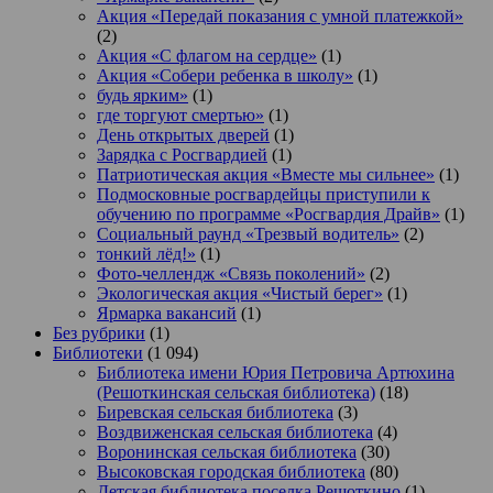
Акция «Передай показания с умной платежкой»
(2)
Акция «С флагом на сердце»
(1)
Акция «Собери ребенка в школу»
(1)
будь ярким»
(1)
где торгуют смертью»
(1)
День открытых дверей
(1)
Зарядка с Росгвардией
(1)
Патриотическая акция «Вместе мы сильнее»
(1)
Подмосковные росгвардейцы приступили к
обучению по программе «Росгвардия Драйв»
(1)
Социальный раунд «Трезвый водитель»
(2)
тонкий лёд!»
(1)
Фото-челлендж «Связь поколений»
(2)
Экологическая акция «Чистый берег»
(1)
Ярмарка вакансий
(1)
Без рубрики
(1)
Библиотеки
(1 094)
Библиотека имени Юрия Петровича Артюхина
(Решоткинская сельская библиотека)
(18)
Биревская сельская библиотека
(3)
Воздвиженская сельская библиотека
(4)
Воронинская сельская библиотека
(30)
Высоковская городская библиотека
(80)
Детская библиотека поселка Решоткино
(1)