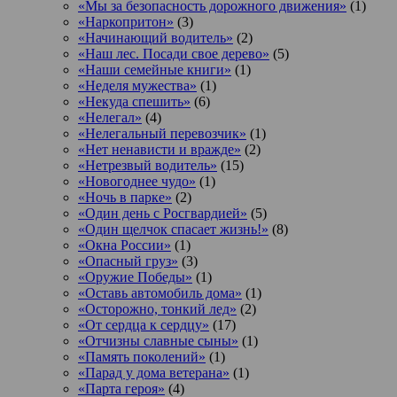
«Мы за безопасность дорожного движения»
(1)
«Наркопритон»
(3)
«Начинающий водитель»
(2)
«Наш лес. Посади свое дерево»
(5)
«Наши семейные книги»
(1)
«Неделя мужества»
(1)
«Некуда спешить»
(6)
«Нелегал»
(4)
«Нелегальный перевозчик»
(1)
«Нет ненависти и вражде»
(2)
«Нетрезвый водитель»
(15)
«Новогоднее чудо»
(1)
«Ночь в парке»
(2)
«Один день с Росгвардией»
(5)
«Один щелчок спасает жизнь!»
(8)
«Окна России»
(1)
«Опасный груз»
(3)
«Оружие Победы»
(1)
«Оставь автомобиль дома»
(1)
«Осторожно, тонкий лед»
(2)
«От сердца к сердцу»
(17)
«Отчизны славные сыны»
(1)
«Память поколений»
(1)
«Парад у дома ветерана»
(1)
«Парта героя»
(4)