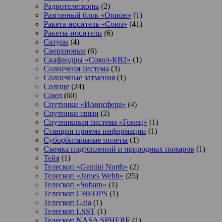
Радиотелескопы
(2)
Разгонный блок «Орион»
(1)
Ракета-носитель «Союз»
(41)
Ракеты-носители
(6)
Сатурн
(4)
Сверхновые
(6)
Скафандры «Сокол-КВ2»
(1)
Солнечная система
(3)
Солнечные затмения
(1)
Солнце
(24)
Союз
(60)
Спутники «Ионосфера»
(4)
Спутники связи
(2)
Спутниковая система «Гонец»
(1)
Станции приема информации
(1)
Суборбитальные полеты
(1)
Съемка подтоплений и природных пожаров
(1)
Тейя
(1)
Телескоп «Gemini North»
(2)
Телескоп «James Webb»
(25)
Телескоп «Subaru»
(1)
Телескоп CHEOPS
(1)
Телескоп Gaia
(1)
Телескоп LSST
(1)
Телескоп NASA SPHERE
(1)