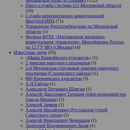
Московской области сообщает
(122)
Пресс-служба Система-112 Московской области
(10)
Служба корпоративных коммуникаций
МосОблЕИРЦ
(71)
Управление Роспотребнадзора по Московской
области
(1)
Филиал ФГБУ «Центральное жилищно-
коммунальное управление» Минобороны России
по 12 ГУ МО (г.Москва)
(4)
Известные люди
(55)
«Марш Кремлёвских курсантов»
(1)
2 дивизия народного ополчения
(3)
2-й Московская стрелковая дивизия народного
ополчения (Сталинского района)
(1)
800 Кремлевских курсантов
(3)
А.П.Гайдар
(1)
Александр Петрович Шлягин
(1)
Алексей Данилович Татищев (обер-полицмейстер
города Москвы)
(1)
Алексей Замков
(1)
Алексей Михайлович Пустовалов (герой
Советского союза)
(1)
Алексей Николаевич Чернышов
(1)
Анатолий Владимирович Засов
(1)