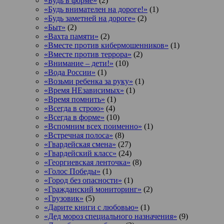
«Будь в форме»
(2)
«Будь внимателен на дороге!»
(1)
«Будь заметней на дороге»
(2)
«Быт»
(2)
«Вахта памяти»
(2)
«Вместе против кибермошенников»
(1)
«Вместе против террора»
(2)
«Внимание – дети!»
(10)
«Вода России»
(1)
«Возьми ребенка за руку»
(1)
«Время НЕзависимых»
(1)
«Время помнить»
(1)
«Всегда в строю»
(4)
«Всегда в форме»
(10)
«Вспомним всех поименно»
(1)
«Встречная полоса»
(8)
«Гвардейская смена»
(27)
«Гвардейский класс»
(24)
«Георгиевская ленточка»
(8)
«Голос Победы»
(1)
«Город без опасности»
(1)
«Гражданский мониторинг»
(2)
«Грузовик»
(5)
«Дарите книги с любовью»
(1)
«Дед мороз специального назначения»
(9)