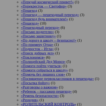
«Передай космический привет!»
(1)
«Перекресток — Светофор»
(3)
«Пешеход
(3)
«Пешеход — пешеходный переход»
(3)
«Пешеход будь внимателен!»
(1)
«Пешеход»
(10)
«Пешеходный переход»
(6)
«Письмо водителю»
(3)
«Письмо защитнику»
(1)
«По дороге в школу – безопасно!»
(1)
«По примеру Отца»
(1)
«Подросток ‒ Игла»
(1)
«Поиск добрых дел»
(1)
«Поклонимся»
(6)
«Полицейский Дед Мороз»
(5)
«Помоги пойти учиться»
(1)
«Помоги собраться в школу»
(1)
«Помочь без лишних слов»
(3)
«Посвящение первоклассников в пешеходы»
(1)
«Посылка бойцу»
(1)
«Разговоры о важном»
(1)
«Ребенок – пассажир пешеход»
(4)
«Ремень безопасности»
(3)
«Рецидив»
(1)
«РОДИТЕЛЬСКИЙ КОНТРОЛЬ»
(1)