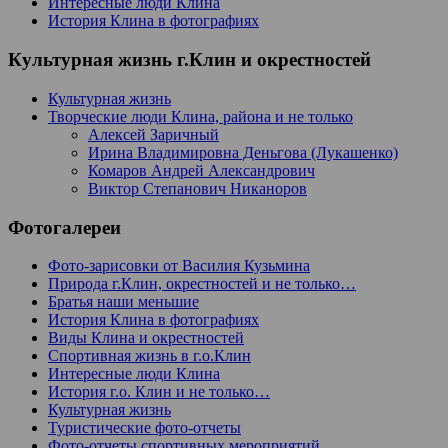
Интересные люди Клина
История Клина в фотографиях
Культурная жизнь г.Клин и окрестностей
Культурная жизнь
Творческие люди Клина, района и не только
Алексей Заричный
Ирина Владимировна Деньгова (Лукашенко)
Комаров Андрей Александрович
Виктор Степанович Никаноров
Фотогалереи
Фото-зарисовки от Василия Кузьмина
Природа г.Клин, окрестностей и не только…
Братья наши меньшие
История Клина в фотографиях
Виды Клина и окрестностей
Спортивная жизнь в г.о.Клин
Интересные люди Клина
История г.о. Клин и не только…
Культурная жизнь
Туристические фото-отчеты
Фото-отчеты спортивных мероприятий