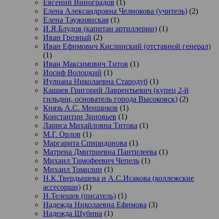
Евгений Виноградов
(1)
Елена Александровна Челнокова (учитель)
(2)
Елена Таужнянская
(1)
И.Я.Блудов (капитан артиллерии)
(1)
Иван Грозный
(2)
Иван Ефимович Кислинский (отставной генерал)
(1)
Иван Максимович Титов
(1)
Иосиф Волоцкий
(1)
Иулиана Николаевна Стародуб
(1)
Кашаев Григорий Лаврентьевич (купец 2-й
гильдии, основатель города Высоковск)
(2)
Князь А.С. Меншиков
(1)
Константин Зиновьев
(1)
Лариса Михайловна Титова
(1)
М.Г. Орлов
(1)
Маргарита Спиридонова
(1)
Матрена Дмитриевна Пантилеева
(1)
Михаил Тимофеевич Чепель
(1)
Михаил Томилин
(1)
Н.К.Твердышева и А.С.Исакова (коллежские
ассесорши)
(1)
Н.Телешев (писатель)
(1)
Надежда Николаевна Ефимова
(3)
Надежда Шубина
(1)