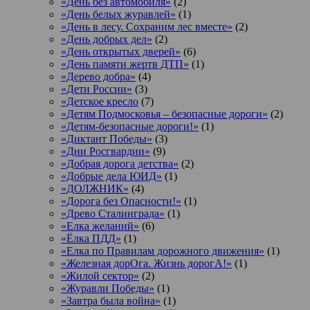
«День без автомобиля»
(2)
«День белых журавлей»
(1)
«День в лесу. Сохраним лес вместе»
(2)
«День добрых дел»
(2)
«День открытых дверей»
(6)
«День памяти жертв ДТП»
(1)
«Дерево добра»
(4)
«Дети России»
(3)
«Детское кресло
(7)
«Детям Подмосковья – безопасные дороги»
(2)
«Детям-безопасные дороги!»
(1)
«Диктант Победы»
(3)
«Дни Росгвардии»
(9)
«Добрая дорога детства»
(2)
«Добрые дела ЮИД»
(1)
«ДОЛЖНИК»
(4)
«Дорога без Опасности!»
(1)
«Древо Сталинграда»
(1)
«Елка желаний»
(6)
«Ёлка ПДД»
(1)
«Елка по Правилам дорожного движения»
(1)
«Железная дорОга. Жизнь дорогА!»
(1)
«Жилой сектор»
(2)
«Журавли Победы»
(1)
«Завтра была война»
(1)