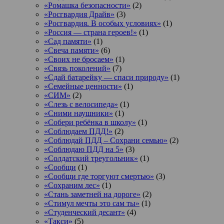
«Ромашка безопасности»
(2)
«Росгвардия Драйв»
(3)
«Росгвардия. В особых условиях»
(1)
«Россия — страна героев!»
(1)
«Сад памяти»
(1)
«Свеча памяти»
(6)
«Своих не бросаем»
(1)
«Связь поколений»
(7)
«Сдай батарейку — спаси природу»
(1)
«Семейные ценности»
(1)
«СИМ»
(2)
«Слезь с велосипеда»
(1)
«Сними наушники»
(1)
«Собери ребёнка в школу»
(1)
«Соблюдаем ПДД!»
(2)
«Соблюдай ПДД – Сохрани семью»
(2)
«Соблюдаю ПДД на 5»
(3)
«Солдатский треугольник»
(1)
«Сообщи
(1)
«Сообщи где торгуют смертью»
(3)
«Сохраним лес»
(1)
«Стань заметней на дороге»
(2)
«Стимул мечты это сам ты»
(1)
«Студенческий десант»
(4)
«Такси»
(5)