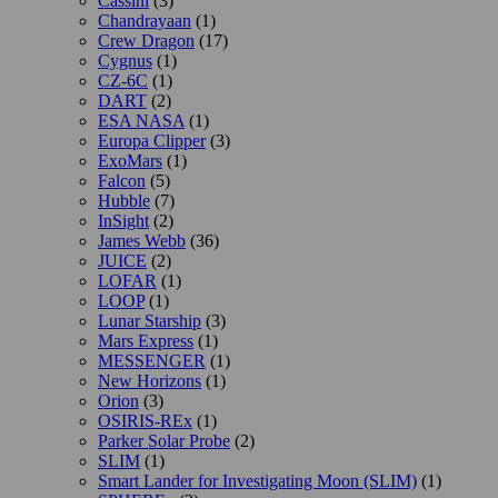
Cassini
(3)
Chandrayaan
(1)
Crew Dragon
(17)
Cygnus
(1)
CZ-6C
(1)
DART
(2)
ESA NASA
(1)
Europa Clipper
(3)
ExoMars
(1)
Falcon
(5)
Hubble
(7)
InSight
(2)
James Webb
(36)
JUICE
(2)
LOFAR
(1)
LOOP
(1)
Lunar Starship
(3)
Mars Express
(1)
MESSENGER
(1)
New Horizons
(1)
Orion
(3)
OSIRIS-REx
(1)
Parker Solar Probe
(2)
SLIM
(1)
Smart Lander for Investigating Moon (SLIM)
(1)