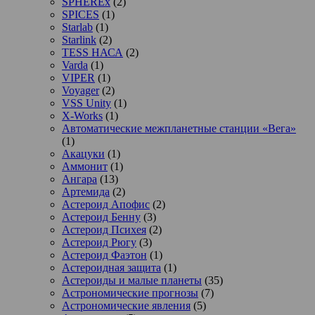
SPHEREx
(2)
SPICES
(1)
Starlab
(1)
Starlink
(2)
TESS НАСА
(2)
Varda
(1)
VIPER
(1)
Voyager
(2)
VSS Unity
(1)
X-Works
(1)
Автоматические межпланетные станции «Вега»
(1)
Акацуки
(1)
Аммонит
(1)
Ангара
(13)
Артемида
(2)
Астероид Апофис
(2)
Астероид Бенну
(3)
Астероид Психея
(2)
Астероид Рюгу
(3)
Астероид Фаэтон
(1)
Астероидная защита
(1)
Астероиды и малые планеты
(35)
Астрономические прогнозы
(7)
Астрономические явления
(5)