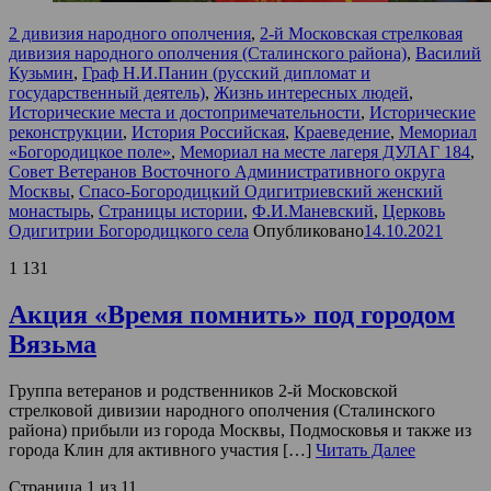
2 дивизия народного ополчения
,
2-й Московская стрелковая
дивизия народного ополчения (Сталинского района)
,
Василий
Кузьмин
,
Граф Н.И.Панин (русский дипломат и
государственный деятель)
,
Жизнь интересных людей
,
Исторические места и достопримечательности
,
Исторические
реконструкции
,
История Российская
,
Краеведение
,
Мемориал
«Богородицкое поле»
,
Мемориал на месте лагеря ДУЛАГ 184
,
Совет Ветеранов Восточного Административного округа
Москвы
,
Спасо-Богородицкий Одигитриевский женский
монастырь
,
Страницы истории
,
Ф.И.Маневский
,
Церковь
Одигитрии Богородицкого села
Опубликовано
14.10.2021
1 131
Акция «Время помнить» под городом
Вязьма
Группа ветеранов и родственников 2-й Московской
стрелковой дивизии народного ополчения (Сталинского
района) прибыли из города Москвы, Подмосковья и также из
города Клин для активного участия […]
Читать Далее
Страница 1 из 1
1