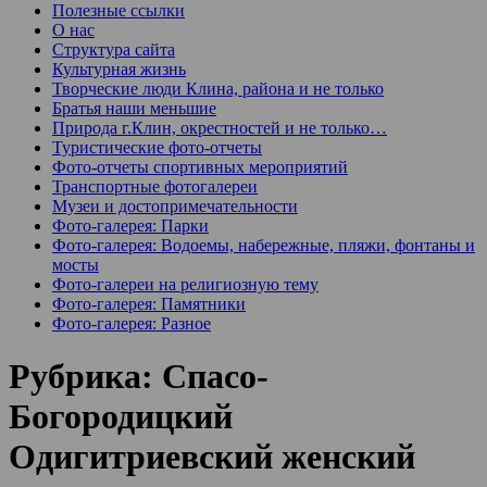
Полезные ссылки
О нас
Структура сайта
Культурная жизнь
Творческие люди Клина, района и не только
Братья наши меньшие
Природа г.Клин, окрестностей и не только…
Туристические фото-отчеты
Фото-отчеты спортивных мероприятий
Транспортные фотогалереи
Музеи и достопримечательности
Фото-галерея: Парки
Фото-галерея: Водоемы, набережные, пляжи, фонтаны и
мосты
Фото-галереи на религиозную тему
Фото-галерея: Памятники
Фото-галерея: Разное
Рубрика:
Спасо-
Богородицкий
Одигитриевский женский