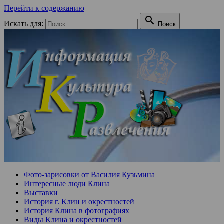
Перейти к содержанию

Искать для:
Поиск
Фото-зарисовки от Василия Кузьмина
Интересные люди Клина
Выставки
История г. Клин и окрестностей
История Клина в фотографиях
Виды Клина и окрестностей