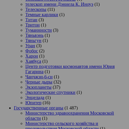
телескоп имени Дэниела К. Иноуэ
(1)
Телескопы
(11)
Темные карлики
(1)
Титан
(3)
Тритон
(1)
Туманнности
(3)
Тяньвэнь
(1)
Тяньгун
(1)
Уран
(3)
Фобос
(2)
Харон
(1)
Хаябуса
(1)
Центр подготовки космонавтов имени Юрия
Гагарина
(1)
Чанчжэн-6-си
(1)
Черные дыры
(32)
Экзопланеты
(37)
Экологические спутники
(1)
Энцелада
(1)
Юпитер
(16)
Государственные органы
(1 487)
Министерство здравоохранения Московской
области
(1)
Министерство сельского хозяйства и
продовольствия Московской области
(1)