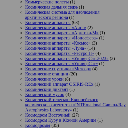
Коммерческие полеты
(1)
Космическая дальняя связь
(1)
Космическая система для наблюдения
арктического региона
(1)
Космические аппараты
(68)
Космические аппараты «Аист»
(2)
Космические аппараты «Арктика-М»
(1)
Космические аппараты «Ионосфера»
(1)
Космические аппараты «Космос»
(3)
Космические аппараты «Луна»
(14)
Космические аппараты «Ресурс-П»
(4)
Космические аппараты «УниверСат-2023»
(2)
Космические аппараты «УниверСат»
(1)
Космические спутники «Метеор»
(4)
Космические станции
(20)
Космические уроки
(8)
Космический аппарат OSIRIS-REx
(1)
Космический диктант
(1)
Космический мусор
(3)
Космический телескоп Европейского
космического агентства «INTErnational Gamma-Ray
Astrophysics Laboratory»
(1)
Космодром Восточный
(27)
Космодром Куру в Южной Америке
(1)
Космодромы
(35)