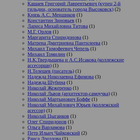
Кашаев Григорий Лаврентьевич (купец 2-й
гильдии, основатель города Высоковск)
(2)
Князь А.С. Меншиков
(1)
Константин Зиновьев
(1)
Лариса Михайловна Титова
(1)
М.Г. Орлов
(1)
Маргарита Спиридонова
(1)
Матрена Дмитриевна Пантилеева
(1)
Михаил Тимофеевич Чепель
(1)
Михаил Томилин
(1)
Н.К.Твердышева и А.С.Исакова (коллежские
ассесорши)
(1)
Н.Телешев (писатель)
(1)
Надежда Николаевна Ефимова
(3)
Надежда Шубина
(1)
Николай Жежеренко
(1)
Николай Львов (архитектор-самоучка)
(1)
Николай Мартынович Боффе
(1)
Николай Михайлович Юрьев (коллежский
асессор)
(1)
Николай Цыганков
(1)
Олег Спиридонов
(1)
Ольга Варламова
(1)
Петр Ильич Чайковский
(2)
Раиса Дроздова
(1)