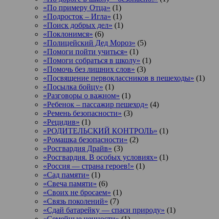
«По примеру Отца»
(1)
«Подросток ‒ Игла»
(1)
«Поиск добрых дел»
(1)
«Поклонимся»
(6)
«Полицейский Дед Мороз»
(5)
«Помоги пойти учиться»
(1)
«Помоги собраться в школу»
(1)
«Помочь без лишних слов»
(3)
«Посвящение первоклассников в пешеходы»
(1)
«Посылка бойцу»
(1)
«Разговоры о важном»
(1)
«Ребенок – пассажир пешеход»
(4)
«Ремень безопасности»
(3)
«Рецидив»
(1)
«РОДИТЕЛЬСКИЙ КОНТРОЛЬ»
(1)
«Ромашка безопасности»
(2)
«Росгвардия Драйв»
(3)
«Росгвардия. В особых условиях»
(1)
«Россия — страна героев!»
(1)
«Сад памяти»
(1)
«Свеча памяти»
(6)
«Своих не бросаем»
(1)
«Связь поколений»
(7)
«Сдай батарейку — спаси природу»
(1)
«Семейные ценности»
(1)