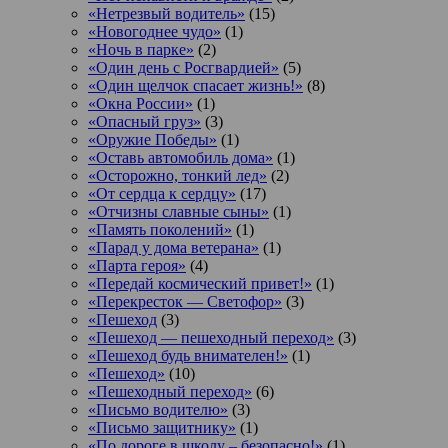
«Нетрезвый водитель»
(15)
«Новогоднее чудо»
(1)
«Ночь в парке»
(2)
«Один день с Росгвардией»
(5)
«Один щелчок спасает жизнь!»
(8)
«Окна России»
(1)
«Опасный груз»
(3)
«Оружие Победы»
(1)
«Оставь автомобиль дома»
(1)
«Осторожно, тонкий лед»
(2)
«От сердца к сердцу»
(17)
«Отчизны славные сыны»
(1)
«Память поколений»
(1)
«Парад у дома ветерана»
(1)
«Парта героя»
(4)
«Передай космический привет!»
(1)
«Перекресток — Светофор»
(3)
«Пешеход
(3)
«Пешеход — пешеходный переход»
(3)
«Пешеход будь внимателен!»
(1)
«Пешеход»
(10)
«Пешеходный переход»
(6)
«Письмо водителю»
(3)
«Письмо защитнику»
(1)
«По дороге в школу – безопасно!»
(1)