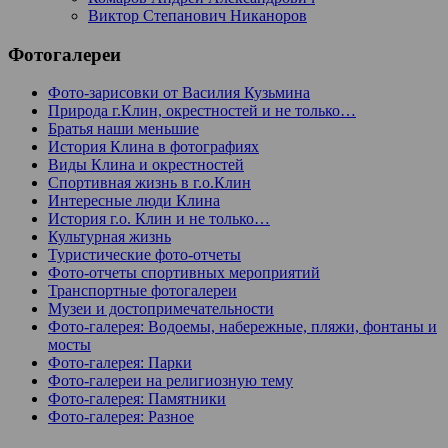
Виктор Степанович Никаноров
Фотогалереи
Фото-зарисовки от Василия Кузьмина
Природа г.Клин, окрестностей и не только…
Братья наши меньшие
История Клина в фотографиях
Виды Клина и окрестностей
Спортивная жизнь в г.о.Клин
Интересные люди Клина
История г.о. Клин и не только…
Культурная жизнь
Туристические фото-отчеты
Фото-отчеты спортивных мероприятий
Транспортные фотогалереи
Музеи и достопримечательности
Фото-галерея: Водоемы, набережные, пляжи, фонтаны и
мосты
Фото-галерея: Парки
Фото-галереи на религиозную тему
Фото-галерея: Памятники
Фото-галерея: Разное