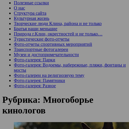
Полезные ссылки
О нас
Структура сайта
Культурная жизнь
Творческие люди Клина, района и не только
Братья наши меньшие
Природа г.Клин, окрестностей и не только…
Туристические фото-отчеты
Фото-отчеты спортивных мероприятий
Транспортные фотогалереи
Музеи и достопримечательности
Фото-галерея: Парки
Фото-галерея: Водоемы, набережные, пляжи, фонтаны и
мосты
Фото-галереи на религиозную тему
Фото-галерея: Памятники
Фото-галерея: Разное
Рубрика:
Многоборье
кинологов