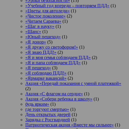
«Уроки безопасности»
(15)
«Учебный год впереди – повторяем ПДД»
(1)
«Цветы для автоледи»
(1)
«Чистое поколение»
(2)
«Читаем Сараева»
(1)
«Шаг в науку»
(1)
«Шанс»
(1)
«Юный пешеход»
(1)
«Я донор»
(5)
«Я дружу со светофором!»
(1)
«Я знаю ПДД!»
(2)
«Я и моя семья соблюдаем ПДД»
(2)
«Я и папа соблюдаем ПДД»
(1)
«Я пешеход»
(3)
«Я соблюдаю ПДД!»
(1)
«Ярмарке вакансий»
(2)
Акция «Передай показания с умной платежкой»
(2)
Акция «С флагом на сердце»
(1)
Акция «Собери ребенка в школу»
(1)
будь ярким»
(1)
где торгуют смертью»
(1)
День открытых дверей
(1)
Зарядка с Росгвардией
(1)
Патриотическая акция «Вместе мы сильнее»
(1)