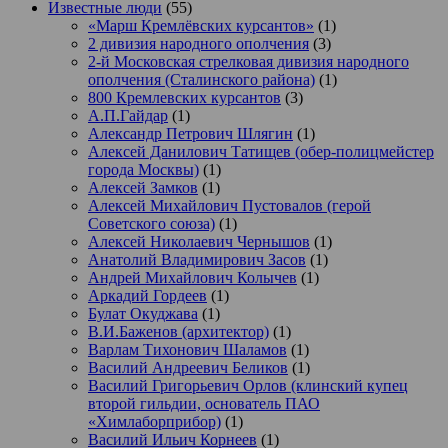
Известные люди
(55)
«Марш Кремлёвских курсантов»
(1)
2 дивизия народного ополчения
(3)
2-й Московская стрелковая дивизия народного
ополчения (Сталинского района)
(1)
800 Кремлевских курсантов
(3)
А.П.Гайдар
(1)
Александр Петрович Шлягин
(1)
Алексей Данилович Татищев (обер-полицмейстер
города Москвы)
(1)
Алексей Замков
(1)
Алексей Михайлович Пустовалов (герой
Советского союза)
(1)
Алексей Николаевич Чернышов
(1)
Анатолий Владимирович Засов
(1)
Андрей Михайлович Колычев
(1)
Аркадий Гордеев
(1)
Булат Окуджава
(1)
В.И.Баженов (архитектор)
(1)
Варлам Тихонович Шаламов
(1)
Василий Андреевич Беликов
(1)
Василий Григорьевич Орлов (клинский купец
второй гильдии, основатель ПАО
«Химлаборприбор)
(1)
Василий Ильич Корнеев
(1)