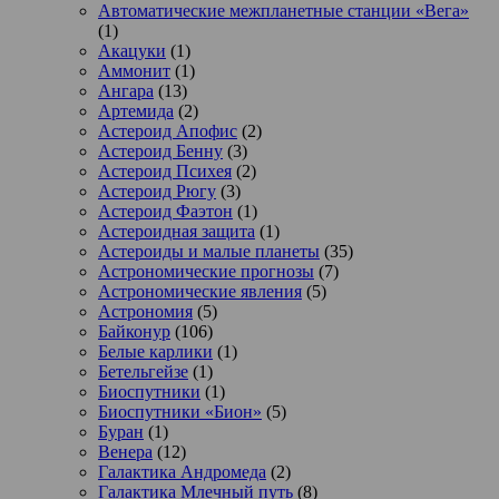
Автоматические межпланетные станции «Вега»
(1)
Акацуки
(1)
Аммонит
(1)
Ангара
(13)
Артемида
(2)
Астероид Апофис
(2)
Астероид Бенну
(3)
Астероид Психея
(2)
Астероид Рюгу
(3)
Астероид Фаэтон
(1)
Астероидная защита
(1)
Астероиды и малые планеты
(35)
Астрономические прогнозы
(7)
Астрономические явления
(5)
Астрономия
(5)
Байконур
(106)
Белые карлики
(1)
Бетельгейзе
(1)
Биоспутники
(1)
Биоспутники «Бион»
(5)
Буран
(1)
Венера
(12)
Галактика Андромеда
(2)
Галактика Млечный путь
(8)