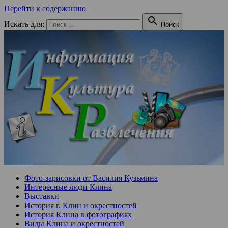
Перейти к содержанию

Искать для:
Поиск
Фото-зарисовки от Василия Кузьмина
Интересные люди Клина
Выставки
История г. Клин и окрестностей
История Клина в фотографиях
Виды Клина и окрестностей