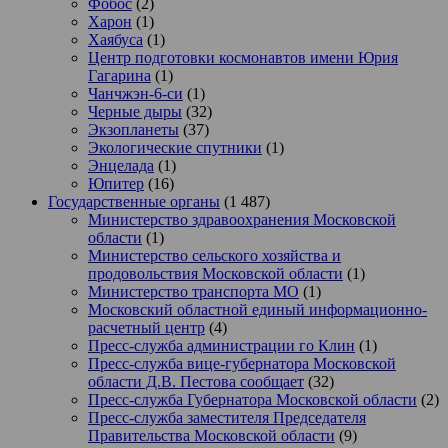
Фобос
(2)
Харон
(1)
Хаябуса
(1)
Центр подготовки космонавтов имени Юрия
Гагарина
(1)
Чанчжэн-6-си
(1)
Черные дыры
(32)
Экзопланеты
(37)
Экологические спутники
(1)
Энцелада
(1)
Юпитер
(16)
Государственные органы
(1 487)
Министерство здравоохранения Московской
области
(1)
Министерство сельского хозяйства и
продовольствия Московской области
(1)
Министерство транспорта МО
(1)
Московский областной единый информационно-
расчетный центр
(4)
Пресс-служба администрации го Клин
(1)
Пресс-служба вице-губернатора Московской
области Д.В. Пестова сообщает
(32)
Пресс-служба Губернатора Московской области
(2)
Пресс-служба заместителя Председателя
Правительства Московской области
(9)