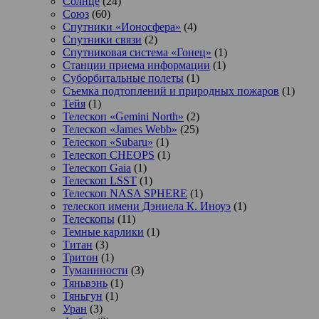
Солнце
(24)
Союз
(60)
Спутники «Ионосфера»
(4)
Спутники связи
(2)
Спутниковая система «Гонец»
(1)
Станции приема информации
(1)
Суборбитальные полеты
(1)
Съемка подтоплений и природных пожаров
(1)
Тейя
(1)
Телескоп «Gemini North»
(2)
Телескоп «James Webb»
(25)
Телескоп «Subaru»
(1)
Телескоп CHEOPS
(1)
Телескоп Gaia
(1)
Телескоп LSST
(1)
Телескоп NASA SPHERE
(1)
телескоп имени Дэниела К. Иноуэ
(1)
Телескопы
(11)
Темные карлики
(1)
Титан
(3)
Тритон
(1)
Туманнности
(3)
Тяньвэнь
(1)
Тяньгун
(1)
Уран
(3)