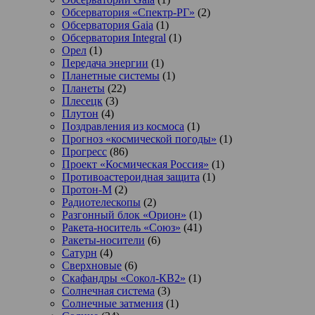
Обсерватория «Спектр-РГ»
(2)
Обсерватория Gaia
(1)
Обсерватория Integral
(1)
Орел
(1)
Передача энергии
(1)
Планетные системы
(1)
Планеты
(22)
Плесецк
(3)
Плутон
(4)
Поздравления из космоса
(1)
Прогноз «космической погоды»
(1)
Прогресс
(86)
Проект «Космическая Россия»
(1)
Противоастероидная защита
(1)
Протон-М
(2)
Радиотелескопы
(2)
Разгонный блок «Орион»
(1)
Ракета-носитель «Союз»
(41)
Ракеты-носители
(6)
Сатурн
(4)
Сверхновые
(6)
Скафандры «Сокол-КВ2»
(1)
Солнечная система
(3)
Солнечные затмения
(1)