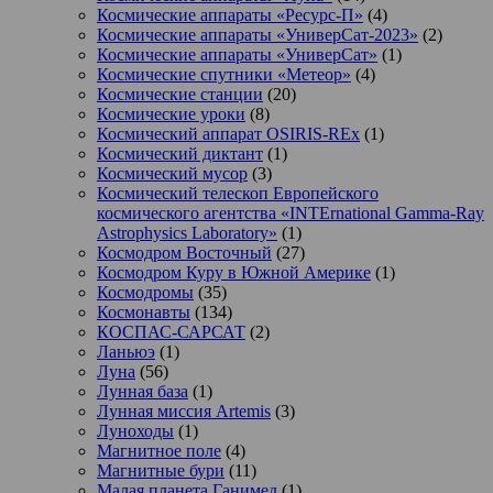
Космические аппараты «Ресурс-П»
(4)
Космические аппараты «УниверСат-2023»
(2)
Космические аппараты «УниверСат»
(1)
Космические спутники «Метеор»
(4)
Космические станции
(20)
Космические уроки
(8)
Космический аппарат OSIRIS-REx
(1)
Космический диктант
(1)
Космический мусор
(3)
Космический телескоп Европейского
космического агентства «INTErnational Gamma-Ray
Astrophysics Laboratory»
(1)
Космодром Восточный
(27)
Космодром Куру в Южной Америке
(1)
Космодромы
(35)
Космонавты
(134)
КОСПАС-САРСАТ
(2)
Ланьюэ
(1)
Луна
(56)
Лунная база
(1)
Лунная миссия Artemis
(3)
Луноходы
(1)
Магнитное поле
(4)
Магнитные бури
(11)
Малая планета Ганимед
(1)