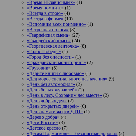
«Время НЕзависимых»
(1)
«Время помнить»
(1)
«Всегда в строю»
(4)
«Всегда в форме»
(10)
«Вспомним всех поименно»
(1)
«Встречная полоса»
(8)
«Гвардейская смена»
(27)
«Гвардейский класс»
(24)
«Георгиевская ленточка»
(8)
«Голос Победы»
(1)
«Город без опасности»
(1)
«Гражданский мониторинг»
(2)
«Грузовик»
(5)
«Дарите книги с любовью»
(1)
«Дед мороз специального назначения»
(9)
«День без автомобиля»
(2)
«День белых журавлей»
(1)
«День в лесу. Сохраним лес вместе»
(2)
«День добрых дел»
(2)
«День открытых дверей»
(6)
«День памяти жертв ДТП»
(1)
«Дерево добра»
(4)
«Дети России»
(3)
«Детское кресло
(7)
«Детям Подмосковья – безопасные дороги»
(2)