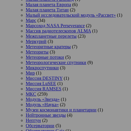
Малая планета Европа
(6)
Малая планета Титан
(2)
Малый исследовательский модуль «Рассвет»
(1)
Марс
(34)
Марсоход NASA Perseverance
(2)
Массив радиотелескопов ALMA
(1)
Межпланетные перелеты
(23)
Меркурий
(3)
Метеоритные кратеры
(7)
Метеориты
(3)
Метеорные потоки
(5)
Метеорологические спутники
(9)
Микроспутники
(3)
Мир
(1)
Миссия DESTINY
(1)
Миссия LuSEE
(1)
Миссия RAMSES
(1)
МКС
(259)
Модуль «Звезда»
(1)
Модуль «Наука»
(2)
Музеи космонавтики и планетарии
(1)
Нейтронные звезды
(4)
Нептун
(2)
Обсерватории
(5)
Обсерватории Gaia
(1)