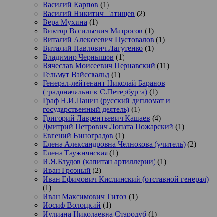
Василий Карпов
(1)
Василий Никитич Татищев
(2)
Вера Мухина
(1)
Виктор Васильевич Матросов
(1)
Виталий Алексеевич Пустовалов
(1)
Виталий Павлович Лагутенко
(1)
Владимир Чернышов
(1)
Вячеслав Моисеевич Пернавский
(11)
Гельмут Вайссвальд
(1)
Генерал-лейтенант Николай Баранов
(градоначальник С.Петербурга)
(1)
Граф Н.И.Панин (русский дипломат и
государственный деятель)
(1)
Григорий Лаврентьевич Кашаев
(4)
Дмитрий Петрович Лопата Пожарский
(1)
Евгений Виноградов
(1)
Елена Александровна Челнокова (учитель)
(2)
Елена Таужнянская
(1)
И.Я.Блудов (капитан артиллерии)
(1)
Иван Грозный
(2)
Иван Ефимович Кислинский (отставной генерал)
(1)
Иван Максимович Титов
(1)
Иосиф Волоцкий
(1)
Иулиана Николаевна Стародуб
(1)