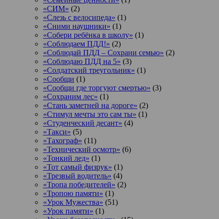
«СИМ»
(2)
«Слезь с велосипеда»
(1)
«Сними наушники»
(1)
«Собери ребёнка в школу»
(1)
«Соблюдаем ПДД!»
(2)
«Соблюдай ПДД – Сохрани семью»
(2)
«Соблюдаю ПДД на 5»
(3)
«Солдатский треугольник»
(1)
«Сообщи
(1)
«Сообщи где торгуют смертью»
(3)
«Сохраним лес»
(1)
«Стань заметней на дороге»
(2)
«Стимул мечты это сам ты»
(1)
«Студенческий десант»
(4)
«Такси»
(5)
«Тахограф»
(11)
«Технический осмотр»
(6)
«Тонкий лед»
(1)
«Тот самый физрук»
(1)
«Трезвый водитель»
(4)
«Тропа победителей»
(2)
«Тропою памяти»
(1)
«Урок Мужества»
(51)
«Урок памяти»
(1)