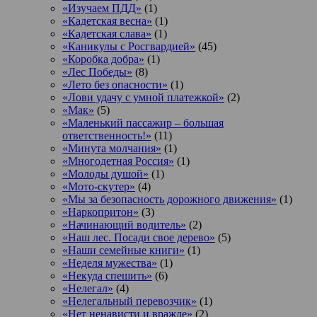
«Изучаем ПДД»
(1)
«Кадетская весна»
(1)
«Кадетская слава»
(1)
«Каникулы с Росгвардией»
(45)
«Коробка добра»
(1)
«Лес Победы»
(8)
«Лето без опасности»
(1)
«Лови удачу с умной платежкой»
(2)
«Мак»
(5)
«Маленький пассажир – большая
ответственность!»
(11)
«Минута молчания»
(1)
«Многодетная Россия»
(1)
«Молоды душой»
(1)
«Мото-скутер»
(4)
«Мы за безопасность дорожного движения»
(1)
«Наркопритон»
(3)
«Начинающий водитель»
(2)
«Наш лес. Посади свое дерево»
(5)
«Наши семейные книги»
(1)
«Неделя мужества»
(1)
«Некуда спешить»
(6)
«Нелегал»
(4)
«Нелегальный перевозчик»
(1)
«Нет ненависти и вражде»
(2)