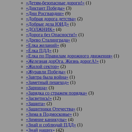
«Детям-безопасные дороги!»
(1)
«Диктант Победы»
(3)
«Дни Росгвардии»
(9)
«Добрая дорога детства»
(2)
«Добрые дела ЮИД»
(1)
«ДОЛЖНИК»
(4)
«Дорога без Опасности!»
(1)
«Древо Сталинграда»
(1)
«Елка желаний»
(6)
«Ёлка ПДД»
(1)
«Елка по Правилам дорожного движения»
(1)
«Железная дорОга. Жизнь дорогА!»
(1)
«Жилой сектор»
(2)
«Журавли Победы»
(1)
«Завтра была война»
(1)
«Заметный пешеход»
(1)
«Зарница»
(3)
«Зарядка со стражем порядка»
(3)
«Засветись!»
(12)
«Защита»
(2)
«Защитники Отечества»
(1)
«Зима в Подмосковье»
(1)
«Зимние каникулы»
(4)
«Знай и соблюдай ПДД»
(1)
«Знай наших»
(42)