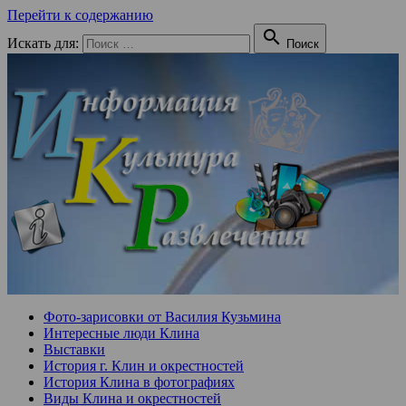
Перейти к содержанию

Искать для:
Поиск
Фото-зарисовки от Василия Кузьмина
Интересные люди Клина
Выставки
История г. Клин и окрестностей
История Клина в фотографиях
Виды Клина и окрестностей