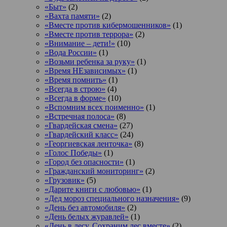
«Быт»
(2)
«Вахта памяти»
(2)
«Вместе против кибермошенников»
(1)
«Вместе против террора»
(2)
«Внимание – дети!»
(10)
«Вода России»
(1)
«Возьми ребенка за руку»
(1)
«Время НЕзависимых»
(1)
«Время помнить»
(1)
«Всегда в строю»
(4)
«Всегда в форме»
(10)
«Вспомним всех поименно»
(1)
«Встречная полоса»
(8)
«Гвардейская смена»
(27)
«Гвардейский класс»
(24)
«Георгиевская ленточка»
(8)
«Голос Победы»
(1)
«Город без опасности»
(1)
«Гражданский мониторинг»
(2)
«Грузовик»
(5)
«Дарите книги с любовью»
(1)
«Дед мороз специального назначения»
(9)
«День без автомобиля»
(2)
«День белых журавлей»
(1)
«День в лесу. Сохраним лес вместе»
(2)