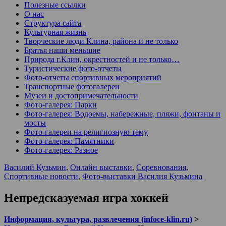
Полезные ссылки
О нас
Структура сайта
Культурная жизнь
Творческие люди Клина, района и не только
Братья наши меньшие
Природа г.Клин, окрестностей и не только…
Туристические фото-отчеты
Фото-отчеты спортивных мероприятий
Транспортные фотогалереи
Музеи и достопримечательности
Фото-галерея: Парки
Фото-галерея: Водоемы, набережные, пляжи, фонтаны и
мосты
Фото-галереи на религиозную тему
Фото-галерея: Памятники
Фото-галерея: Разное
Василий Кузьмин
,
Онлайн выставки
,
Соревнования
,
Спортивные новости
,
Фото-выставки Василия Кузьмина
Непредсказуемая игра хоккей
Информация, культура, развлечения (infoce-klin.ru)
>