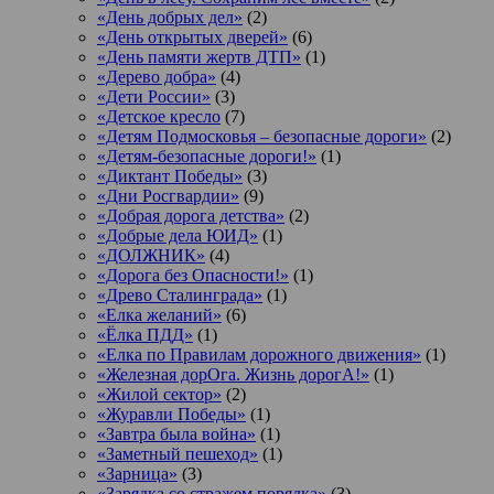
«День добрых дел»
(2)
«День открытых дверей»
(6)
«День памяти жертв ДТП»
(1)
«Дерево добра»
(4)
«Дети России»
(3)
«Детское кресло
(7)
«Детям Подмосковья – безопасные дороги»
(2)
«Детям-безопасные дороги!»
(1)
«Диктант Победы»
(3)
«Дни Росгвардии»
(9)
«Добрая дорога детства»
(2)
«Добрые дела ЮИД»
(1)
«ДОЛЖНИК»
(4)
«Дорога без Опасности!»
(1)
«Древо Сталинграда»
(1)
«Елка желаний»
(6)
«Ёлка ПДД»
(1)
«Елка по Правилам дорожного движения»
(1)
«Железная дорОга. Жизнь дорогА!»
(1)
«Жилой сектор»
(2)
«Журавли Победы»
(1)
«Завтра была война»
(1)
«Заметный пешеход»
(1)
«Зарница»
(3)
«Зарядка со стражем порядка»
(3)