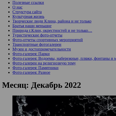
Полезные ссылки
О нас
Структура сайта
Культурная жизнь
Творческие люди Клина, района и не только
Братья наши меньшие
Природа г.Клин, окрестностей и не только…
Туристические фото-отчеты
Фото-отчеты спортивных мероприятий
Транспортные фотогалереи
Музеи и достопримечательности
Фото-галерея: Парки
Фото-галерея: Водоемы, набережные, пляжи, фонтаны и 
Фото-галереи на религиозную тему
Фото-галерея: Памятники
Фото-галерея: Разное
Месяц:
Декабрь 2022