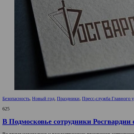
Безопасность
,
Новый год
,
Праздники
,
Пресс-служба Главного 
625
В Подмосковье сотрудники Росгвардии 