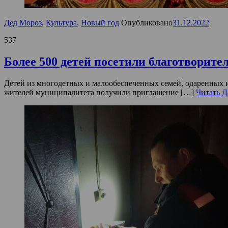
Дед Мороз
,
Культура
,
Новый год
Опубликовано
31.12.2022
537
Более 500 детей посетили благотворите
Детей из многодетных и малообеспеченных семей, одаренных 
жителей муниципалитета получили приглашение […]
Читать Д