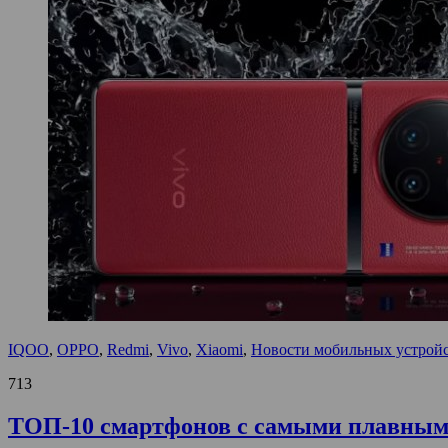
IQOO
,
OPPO
,
Redmi
,
Vivo
,
Xiaomi
,
Новости мобильных устрой
713
ТОП-10 смартфонов с самыми плавными