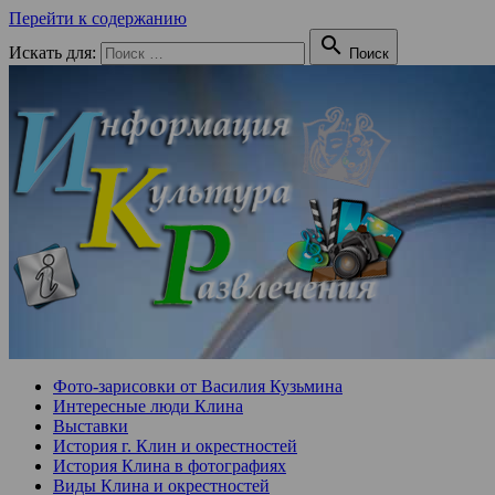
Перейти к содержанию

Искать для:
Поиск
Фото-зарисовки от Василия Кузьмина
Интересные люди Клина
Выставки
История г. Клин и окрестностей
История Клина в фотографиях
Виды Клина и окрестностей