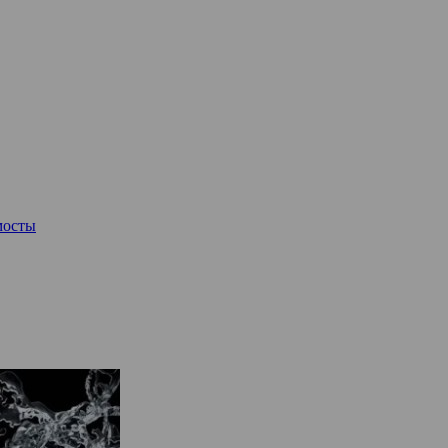
мосты