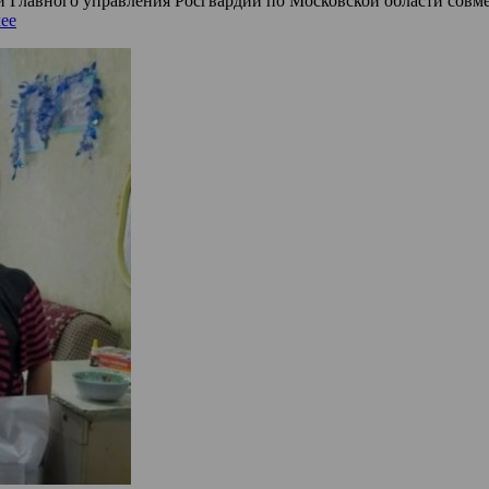
 Главного управления Росгвардии по Московской области совме
ее