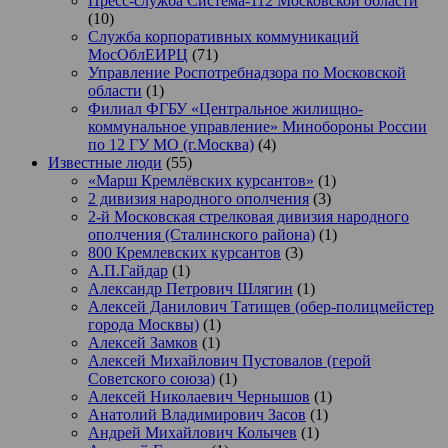
Пресс-служба Система-112 Московской области
(10)
Служба корпоративных коммуникаций
МосОблЕИРЦ
(71)
Управление Роспотребнадзора по Московской
области
(1)
Филиал ФГБУ «Центральное жилищно-
коммунальное управление» Минобороны России
по 12 ГУ МО (г.Москва)
(4)
Известные люди
(55)
«Марш Кремлёвских курсантов»
(1)
2 дивизия народного ополчения
(3)
2-й Московская стрелковая дивизия народного
ополчения (Сталинского района)
(1)
800 Кремлевских курсантов
(3)
А.П.Гайдар
(1)
Александр Петрович Шлягин
(1)
Алексей Данилович Татищев (обер-полицмейстер
города Москвы)
(1)
Алексей Замков
(1)
Алексей Михайлович Пустовалов (герой
Советского союза)
(1)
Алексей Николаевич Чернышов
(1)
Анатолий Владимирович Засов
(1)
Андрей Михайлович Колычев
(1)