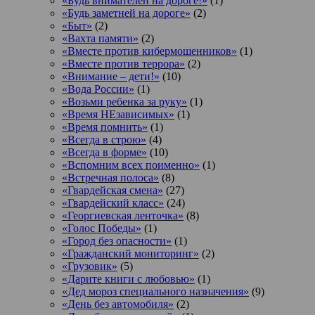
«Будь внимателен на дороге!»
(1)
«Будь заметней на дороге»
(2)
«Быт»
(2)
«Вахта памяти»
(2)
«Вместе против кибермошенников»
(1)
«Вместе против террора»
(2)
«Внимание – дети!»
(10)
«Вода России»
(1)
«Возьми ребенка за руку»
(1)
«Время НЕзависимых»
(1)
«Время помнить»
(1)
«Всегда в строю»
(4)
«Всегда в форме»
(10)
«Вспомним всех поименно»
(1)
«Встречная полоса»
(8)
«Гвардейская смена»
(27)
«Гвардейский класс»
(24)
«Георгиевская ленточка»
(8)
«Голос Победы»
(1)
«Город без опасности»
(1)
«Гражданский мониторинг»
(2)
«Грузовик»
(5)
«Дарите книги с любовью»
(1)
«Дед мороз специального назначения»
(9)
«День без автомобиля»
(2)