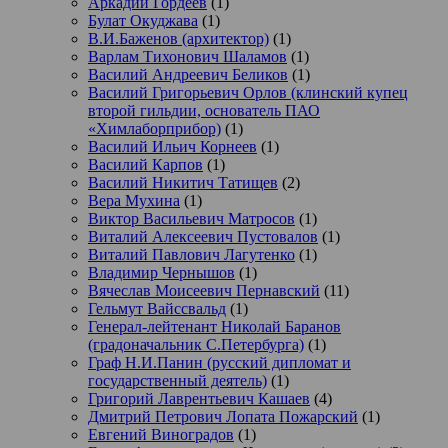
Аркадий Гордеев
(1)
Булат Окуджава
(1)
В.И.Баженов (архитектор)
(1)
Варлам Тихонович Шаламов
(1)
Василий Андреевич Беликов
(1)
Василий Григорьевич Орлов (клинский купец
второй гильдии, основатель ПАО
«Химлаборприбор)
(1)
Василий Ильич Корнеев
(1)
Василий Карпов
(1)
Василий Никитич Татищев
(2)
Вера Мухина
(1)
Виктор Васильевич Матросов
(1)
Виталий Алексеевич Пустовалов
(1)
Виталий Павлович Лагутенко
(1)
Владимир Чернышов
(1)
Вячеслав Моисеевич Пернавский
(11)
Гельмут Вайссвальд
(1)
Генерал-лейтенант Николай Баранов
(градоначальник С.Петербурга)
(1)
Граф Н.И.Панин (русский дипломат и
государственный деятель)
(1)
Григорий Лаврентьевич Кашаев
(4)
Дмитрий Петрович Лопата Пожарский
(1)
Евгений Виноградов
(1)