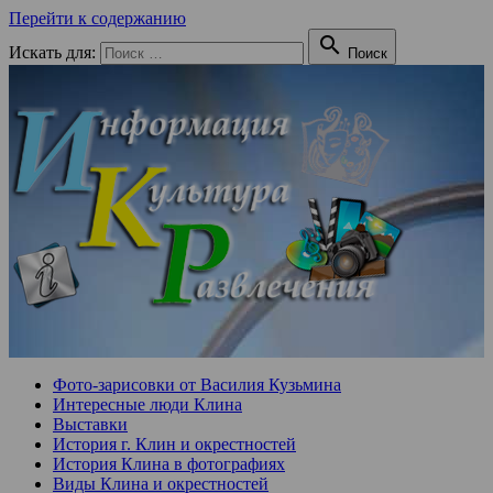
Перейти к содержанию

Искать для:
Поиск
Фото-зарисовки от Василия Кузьмина
Интересные люди Клина
Выставки
История г. Клин и окрестностей
История Клина в фотографиях
Виды Клина и окрестностей