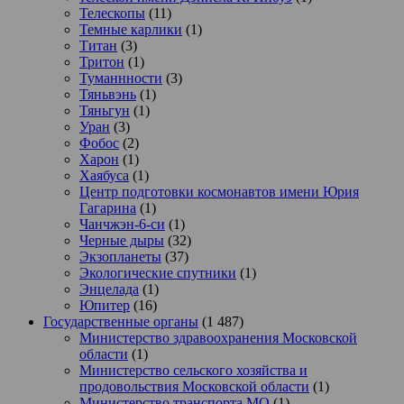
Телескопы
(11)
Темные карлики
(1)
Титан
(3)
Тритон
(1)
Туманнности
(3)
Тяньвэнь
(1)
Тяньгун
(1)
Уран
(3)
Фобос
(2)
Харон
(1)
Хаябуса
(1)
Центр подготовки космонавтов имени Юрия
Гагарина
(1)
Чанчжэн-6-си
(1)
Черные дыры
(32)
Экзопланеты
(37)
Экологические спутники
(1)
Энцелада
(1)
Юпитер
(16)
Государственные органы
(1 487)
Министерство здравоохранения Московской
области
(1)
Министерство сельского хозяйства и
продовольствия Московской области
(1)
Министерство транспорта МО
(1)