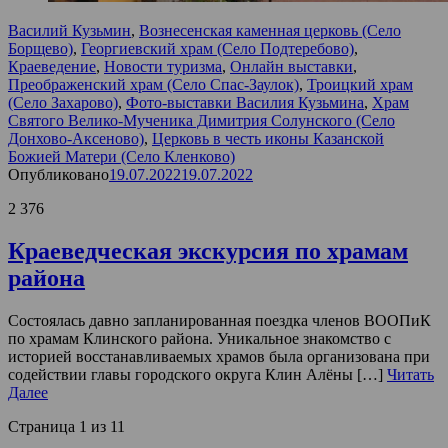
Василий Кузьмин
,
Вознесенская каменная церковь (Село
Борщево)
,
Георгиевский храм (Село Подтеребово)
,
Краеведение
,
Новости туризма
,
Онлайн выставки
,
Преображенский храм (Село Спас-Заулок)
,
Троицкий храм
(Село Захарово)
,
Фото-выставки Василия Кузьмина
,
Храм
Святого Велико-Мученика Димитрия Солунского (Село
Донхово-Аксеново)
,
Церковь в честь иконы Казанской
Божией Матери (Село Кленково)
Опубликовано
19.07.2022
19.07.2022
2 376
Краеведческая экскурсия по храмам
района
Состоялась давно запланированная поездка членов ВООПиК
по храмам Клинского района. Уникальное знакомство с
историей восстанавливаемых храмов была организована при
содействии главы городского округа Клин Алёны […]
Читать
Далее
Страница 1 из 1
1