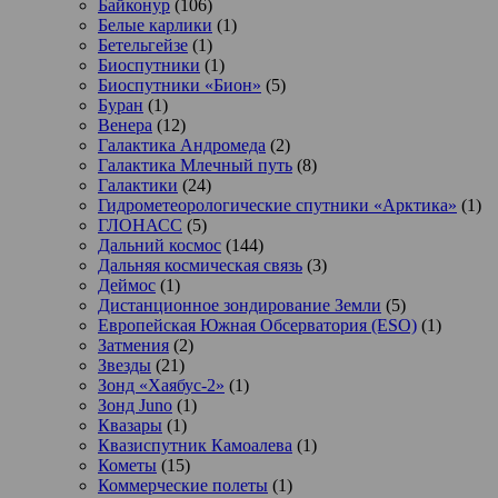
Байконур
(106)
Белые карлики
(1)
Бетельгейзе
(1)
Биоспутники
(1)
Биоспутники «Бион»
(5)
Буран
(1)
Венера
(12)
Галактика Андромеда
(2)
Галактика Млечный путь
(8)
Галактики
(24)
Гидрометеорологические спутники «Арктика»
(1)
ГЛОНАСС
(5)
Дальний космос
(144)
Дальняя космическая связь
(3)
Деймос
(1)
Дистанционное зондирование Земли
(5)
Европейская Южная Обсерватория (ESO)
(1)
Затмения
(2)
Звезды
(21)
Зонд «Хаябус-2»
(1)
Зонд Juno
(1)
Квазары
(1)
Квазиспутник Камоалева
(1)
Кометы
(15)
Коммерческие полеты
(1)