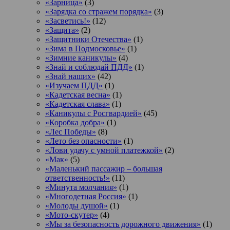
«Зарница»
(3)
«Зарядка со стражем порядка»
(3)
«Засветись!»
(12)
«Защита»
(2)
«Защитники Отечества»
(1)
«Зима в Подмосковье»
(1)
«Зимние каникулы»
(4)
«Знай и соблюдай ПДД»
(1)
«Знай наших»
(42)
«Изучаем ПДД»
(1)
«Кадетская весна»
(1)
«Кадетская слава»
(1)
«Каникулы с Росгвардией»
(45)
«Коробка добра»
(1)
«Лес Победы»
(8)
«Лето без опасности»
(1)
«Лови удачу с умной платежкой»
(2)
«Мак»
(5)
«Маленький пассажир – большая
ответственность!»
(11)
«Минута молчания»
(1)
«Многодетная Россия»
(1)
«Молоды душой»
(1)
«Мото-скутер»
(4)
«Мы за безопасность дорожного движения»
(1)