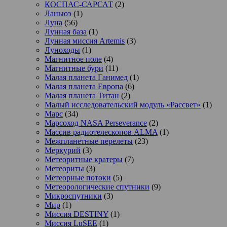
КОСПАС-САРСАТ
(2)
Ланьюэ
(1)
Луна
(56)
Лунная база
(1)
Лунная миссия Artemis
(3)
Луноходы
(1)
Магнитное поле
(4)
Магнитные бури
(11)
Малая планета Ганимед
(1)
Малая планета Европа
(6)
Малая планета Титан
(2)
Малый исследовательский модуль «Рассвет»
(1)
Марс
(34)
Марсоход NASA Perseverance
(2)
Массив радиотелескопов ALMA
(1)
Межпланетные перелеты
(23)
Меркурий
(3)
Метеоритные кратеры
(7)
Метеориты
(3)
Метеорные потоки
(5)
Метеорологические спутники
(9)
Микроспутники
(3)
Мир
(1)
Миссия DESTINY
(1)
Миссия LuSEE
(1)