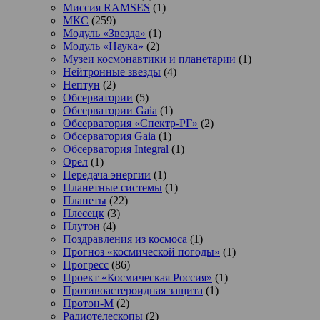
Миссия RAMSES
(1)
МКС
(259)
Модуль «Звезда»
(1)
Модуль «Наука»
(2)
Музеи космонавтики и планетарии
(1)
Нейтронные звезды
(4)
Нептун
(2)
Обсерватории
(5)
Обсерватории Gaia
(1)
Обсерватория «Спектр-РГ»
(2)
Обсерватория Gaia
(1)
Обсерватория Integral
(1)
Орел
(1)
Передача энергии
(1)
Планетные системы
(1)
Планеты
(22)
Плесецк
(3)
Плутон
(4)
Поздравления из космоса
(1)
Прогноз «космической погоды»
(1)
Прогресс
(86)
Проект «Космическая Россия»
(1)
Противоастероидная защита
(1)
Протон-М
(2)
Радиотелескопы
(2)