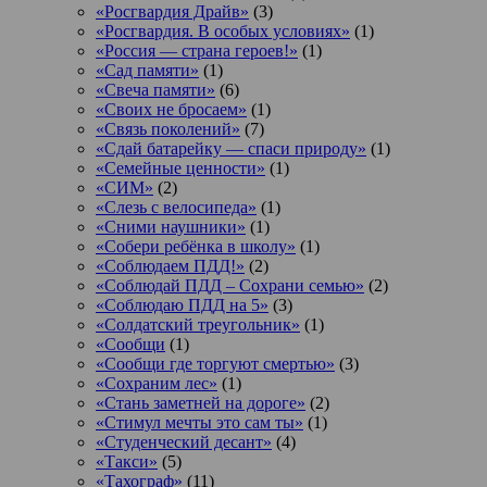
«Росгвардия Драйв»
(3)
«Росгвардия. В особых условиях»
(1)
«Россия — страна героев!»
(1)
«Сад памяти»
(1)
«Свеча памяти»
(6)
«Своих не бросаем»
(1)
«Связь поколений»
(7)
«Сдай батарейку — спаси природу»
(1)
«Семейные ценности»
(1)
«СИМ»
(2)
«Слезь с велосипеда»
(1)
«Сними наушники»
(1)
«Собери ребёнка в школу»
(1)
«Соблюдаем ПДД!»
(2)
«Соблюдай ПДД – Сохрани семью»
(2)
«Соблюдаю ПДД на 5»
(3)
«Солдатский треугольник»
(1)
«Сообщи
(1)
«Сообщи где торгуют смертью»
(3)
«Сохраним лес»
(1)
«Стань заметней на дороге»
(2)
«Стимул мечты это сам ты»
(1)
«Студенческий десант»
(4)
«Такси»
(5)
«Тахограф»
(11)