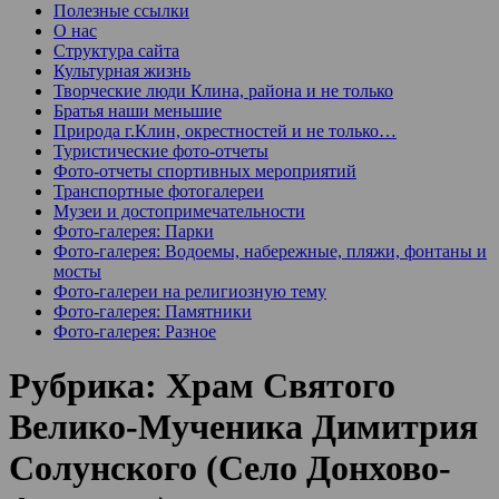
Полезные ссылки
О нас
Структура сайта
Культурная жизнь
Творческие люди Клина, района и не только
Братья наши меньшие
Природа г.Клин, окрестностей и не только…
Туристические фото-отчеты
Фото-отчеты спортивных мероприятий
Транспортные фотогалереи
Музеи и достопримечательности
Фото-галерея: Парки
Фото-галерея: Водоемы, набережные, пляжи, фонтаны и
мосты
Фото-галереи на религиозную тему
Фото-галерея: Памятники
Фото-галерея: Разное
Рубрика:
Храм Святого
Велико-Мученика Димитрия
Солунского (Село Донхово-