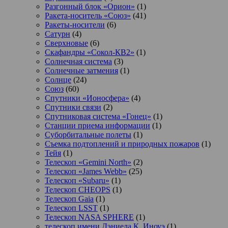
Разгонный блок «Орион»
(1)
Ракета-носитель «Союз»
(41)
Ракеты-носители
(6)
Сатурн
(4)
Сверхновые
(6)
Скафандры «Сокол-КВ2»
(1)
Солнечная система
(3)
Солнечные затмения
(1)
Солнце
(24)
Союз
(60)
Спутники «Ионосфера»
(4)
Спутники связи
(2)
Спутниковая система «Гонец»
(1)
Станции приема информации
(1)
Суборбитальные полеты
(1)
Съемка подтоплений и природных пожаров
(1)
Тейя
(1)
Телескоп «Gemini North»
(2)
Телескоп «James Webb»
(25)
Телескоп «Subaru»
(1)
Телескоп CHEOPS
(1)
Телескоп Gaia
(1)
Телескоп LSST
(1)
Телескоп NASA SPHERE
(1)
телескоп имени Дэниела К. Иноуэ
(1)