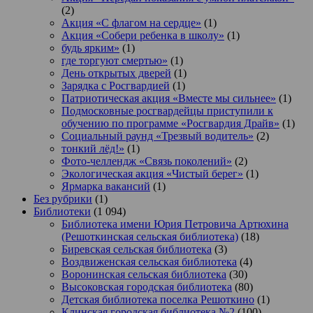
(2)
Акция «С флагом на сердце»
(1)
Акция «Собери ребенка в школу»
(1)
будь ярким»
(1)
где торгуют смертью»
(1)
День открытых дверей
(1)
Зарядка с Росгвардией
(1)
Патриотическая акция «Вместе мы сильнее»
(1)
Подмосковные росгвардейцы приступили к
обучению по программе «Росгвардия Драйв»
(1)
Социальный раунд «Трезвый водитель»
(2)
тонкий лёд!»
(1)
Фото-челлендж «Связь поколений»
(2)
Экологическая акция «Чистый берег»
(1)
Ярмарка вакансий
(1)
Без рубрики
(1)
Библиотеки
(1 094)
Библиотека имени Юрия Петровича Артюхина
(Решоткинская сельская библиотека)
(18)
Биревская сельская библиотека
(3)
Воздвиженская сельская библиотека
(4)
Воронинская сельская библиотека
(30)
Высоковская городская библиотека
(80)
Детская библиотека поселка Решоткино
(1)
Клинская городская библиотека №2
(100)