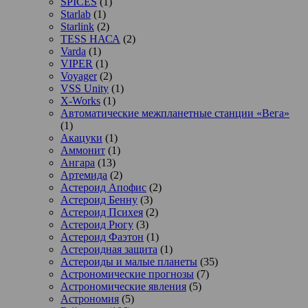
SPICES
(1)
Starlab
(1)
Starlink
(2)
TESS НАСА
(2)
Varda
(1)
VIPER
(1)
Voyager
(2)
VSS Unity
(1)
X-Works
(1)
Автоматические межпланетные станции «Вега»
(1)
Акацуки
(1)
Аммонит
(1)
Ангара
(13)
Артемида
(2)
Астероид Апофис
(2)
Астероид Бенну
(3)
Астероид Психея
(2)
Астероид Рюгу
(3)
Астероид Фаэтон
(1)
Астероидная защита
(1)
Астероиды и малые планеты
(35)
Астрономические прогнозы
(7)
Астрономические явления
(5)
Астрономия
(5)