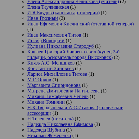
Елена Александровна Челнокова (учитель)
(2)
Елена Таужнянская
(1)
И.Я.Блудов (капитан артиллерии)
(1)
Иван Грозный
(2)
Иван Ефимович Кислинский (отставной генерал)
(1)
Иван Максимович Титов
(1)
Иосиф Волоцкий
(1)
Иулиана Николаевна Стародуб
(1)
Кашаев Григорий Лаврентьевич (купец 2-й
гильдии, основатель города Высоковск)
(2)
Князь А.С. Меншиков
(1)
Константин Зиновьев
(1)
Лариса Михайловна Титова
(1)
М.Г. Орлов
(1)
Маргарита Спиридонова
(1)
Матрена Дмитриевна Пантилеева
(1)
Михаил Тимофеевич Чепель
(1)
Михаил Томилин
(1)
Н.К.Твердышева и А.С.Исакова (коллежские
ассесорши)
(1)
Н.Телешев (писатель)
(1)
Надежда Николаевна Ефимова
(3)
Надежда Шубина
(1)
Николай Жежеренко
(1)