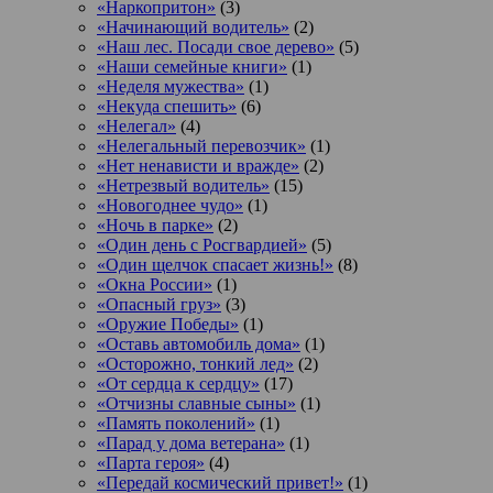
«Наркопритон»
(3)
«Начинающий водитель»
(2)
«Наш лес. Посади свое дерево»
(5)
«Наши семейные книги»
(1)
«Неделя мужества»
(1)
«Некуда спешить»
(6)
«Нелегал»
(4)
«Нелегальный перевозчик»
(1)
«Нет ненависти и вражде»
(2)
«Нетрезвый водитель»
(15)
«Новогоднее чудо»
(1)
«Ночь в парке»
(2)
«Один день с Росгвардией»
(5)
«Один щелчок спасает жизнь!»
(8)
«Окна России»
(1)
«Опасный груз»
(3)
«Оружие Победы»
(1)
«Оставь автомобиль дома»
(1)
«Осторожно, тонкий лед»
(2)
«От сердца к сердцу»
(17)
«Отчизны славные сыны»
(1)
«Память поколений»
(1)
«Парад у дома ветерана»
(1)
«Парта героя»
(4)
«Передай космический привет!»
(1)