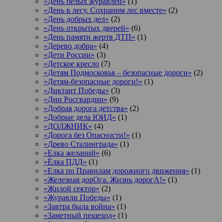
«День белых журавлей»
(1)
«День в лесу. Сохраним лес вместе»
(2)
«День добрых дел»
(2)
«День открытых дверей»
(6)
«День памяти жертв ДТП»
(1)
«Дерево добра»
(4)
«Дети России»
(3)
«Детское кресло
(7)
«Детям Подмосковья – безопасные дороги»
(2)
«Детям-безопасные дороги!»
(1)
«Диктант Победы»
(3)
«Дни Росгвардии»
(9)
«Добрая дорога детства»
(2)
«Добрые дела ЮИД»
(1)
«ДОЛЖНИК»
(4)
«Дорога без Опасности!»
(1)
«Древо Сталинграда»
(1)
«Елка желаний»
(6)
«Ёлка ПДД»
(1)
«Елка по Правилам дорожного движения»
(1)
«Железная дорОга. Жизнь дорогА!»
(1)
«Жилой сектор»
(2)
«Журавли Победы»
(1)
«Завтра была война»
(1)
«Заметный пешеход»
(1)