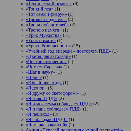
«Технический осмотр»
(6)
«Тонкий лед»
(1)
«Тот самый физрук»
(1)
«Трезвый водитель»
(4)
«Тропа победителей»
(2)
«Тропою памяти»
(1)
«Урок Мужества»
(51)
«Урок памяти»
(1)
«Уроки безопасности»
(15)
«Учебный год впереди – повторяем ПДД»
(1)
«Цветы для автоледи»
(1)
«Чистое поколение»
(2)
«Читаем Сараева»
(1)
«Шаг в науку»
(1)
«Шанс»
(1)
«Юный пешеход»
(1)
«Я донор»
(5)
«Я дружу со светофором!»
(1)
«Я знаю ПДД!»
(2)
«Я и моя семья соблюдаем ПДД»
(2)
«Я и папа соблюдаем ПДД»
(1)
«Я пешеход»
(3)
«Я соблюдаю ПДД!»
(1)
«Ярмарке вакансий»
(2)
Акция «Передай показания с умной платежкой»