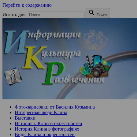
Перейти к содержанию

Искать для:
Поиск
Фото-зарисовки от Василия Кузьмина
Интересные люди Клина
Выставки
История г. Клин и окрестностей
История Клина в фотографиях
Виды Клина и окрестностей