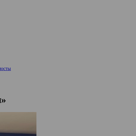
мосты
и»