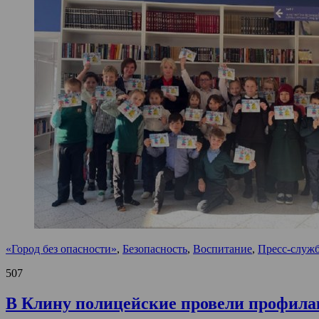
«Город без опасности»
,
Безопасность
,
Воспитание
,
Пресс-служб
507
В Клину полицейские провели профила