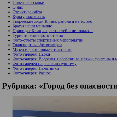
Полезные ссылки
О нас
Структура сайта
Культурная жизнь
Творческие люди Клина, района и не только
Братья наши меньшие
Природа г.Клин, окрестностей и не только…
Туристические фото-отчеты
Фото-отчеты спортивных мероприятий
Транспортные фотогалереи
Музеи и достопримечательности
Фото-галерея: Парки
Фото-галерея: Водоемы, набережные, пляжи, фонтаны и 
Фото-галереи на религиозную тему
Фото-галерея: Памятники
Фото-галерея: Разное
Рубрика:
«Город без опасност