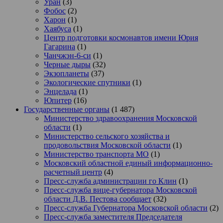
Уран
(3)
Фобос
(2)
Харон
(1)
Хаябуса
(1)
Центр подготовки космонавтов имени Юрия
Гагарина
(1)
Чанчжэн-6-си
(1)
Черные дыры
(32)
Экзопланеты
(37)
Экологические спутники
(1)
Энцелада
(1)
Юпитер
(16)
Государственные органы
(1 487)
Министерство здравоохранения Московской
области
(1)
Министерство сельского хозяйства и
продовольствия Московской области
(1)
Министерство транспорта МО
(1)
Московский областной единый информационно-
расчетный центр
(4)
Пресс-служба администрации го Клин
(1)
Пресс-служба вице-губернатора Московской
области Д.В. Пестова сообщает
(32)
Пресс-служба Губернатора Московской области
(2)
Пресс-служба заместителя Председателя