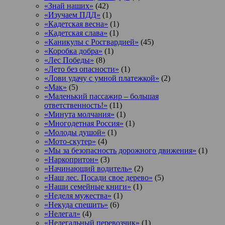
«Знай наших»
(42)
«Изучаем ПДД»
(1)
«Кадетская весна»
(1)
«Кадетская слава»
(1)
«Каникулы с Росгвардией»
(45)
«Коробка добра»
(1)
«Лес Победы»
(8)
«Лето без опасности»
(1)
«Лови удачу с умной платежкой»
(2)
«Мак»
(5)
«Маленький пассажир – большая
ответственность!»
(11)
«Минута молчания»
(1)
«Многодетная Россия»
(1)
«Молоды душой»
(1)
«Мото-скутер»
(4)
«Мы за безопасность дорожного движения»
(1)
«Наркопритон»
(3)
«Начинающий водитель»
(2)
«Наш лес. Посади свое дерево»
(5)
«Наши семейные книги»
(1)
«Неделя мужества»
(1)
«Некуда спешить»
(6)
«Нелегал»
(4)
«Нелегальный перевозчик»
(1)