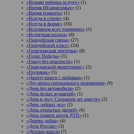
«Возьми ребенка за руку»
(1)
«Время НЕзависимых»
(1)
«Время помнить»
(1)
«Всегда в строю»
(4)
«Всегда в форме»
(10)
«Вспомним всех поименно»
(1)
«Встречная полоса»
(8)
«Гвардейская смена»
(27)
«Гвардейский класс»
(24)
«Георгиевская ленточка»
(8)
«Голос Победы»
(1)
«Город без опасности»
(1)
«Гражданский мониторинг»
(2)
«Грузовик»
(5)
«Дарите книги с любовью»
(1)
«Дед мороз специального назначения»
(9)
«День без автомобиля»
(2)
«День белых журавлей»
(1)
«День в лесу. Сохраним лес вместе»
(2)
«День добрых дел»
(2)
«День открытых дверей»
(6)
«День памяти жертв ДТП»
(1)
«Дерево добра»
(4)
«Дети России»
(3)
«Детское кресло
(7)