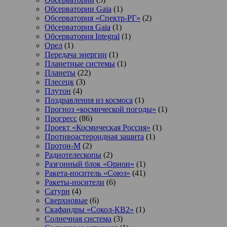
Обсерватории Gaia
(1)
Обсерватория «Спектр-РГ»
(2)
Обсерватория Gaia
(1)
Обсерватория Integral
(1)
Орел
(1)
Передача энергии
(1)
Планетные системы
(1)
Планеты
(22)
Плесецк
(3)
Плутон
(4)
Поздравления из космоса
(1)
Прогноз «космической погоды»
(1)
Прогресс
(86)
Проект «Космическая Россия»
(1)
Противоастероидная защита
(1)
Протон-М
(2)
Радиотелескопы
(2)
Разгонный блок «Орион»
(1)
Ракета-носитель «Союз»
(41)
Ракеты-носители
(6)
Сатурн
(4)
Сверхновые
(6)
Скафандры «Сокол-КВ2»
(1)
Солнечная система
(3)