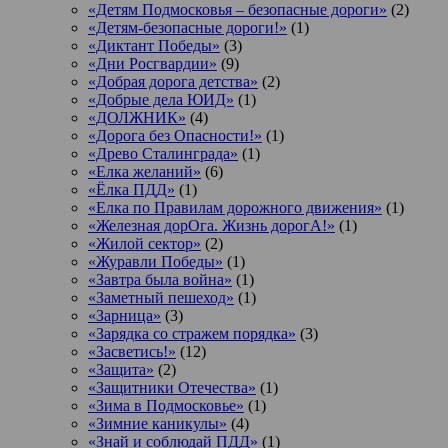
«Детям Подмосковья – безопасные дороги»
(2)
«Детям-безопасные дороги!»
(1)
«Диктант Победы»
(3)
«Дни Росгвардии»
(9)
«Добрая дорога детства»
(2)
«Добрые дела ЮИД»
(1)
«ДОЛЖНИК»
(4)
«Дорога без Опасности!»
(1)
«Древо Сталинграда»
(1)
«Елка желаний»
(6)
«Ёлка ПДД»
(1)
«Елка по Правилам дорожного движения»
(1)
«Железная дорОга. Жизнь дорогА!»
(1)
«Жилой сектор»
(2)
«Журавли Победы»
(1)
«Завтра была война»
(1)
«Заметный пешеход»
(1)
«Зарница»
(3)
«Зарядка со стражем порядка»
(3)
«Засветись!»
(12)
«Защита»
(2)
«Защитники Отечества»
(1)
«Зима в Подмосковье»
(1)
«Зимние каникулы»
(4)
«Знай и соблюдай ПДД»
(1)