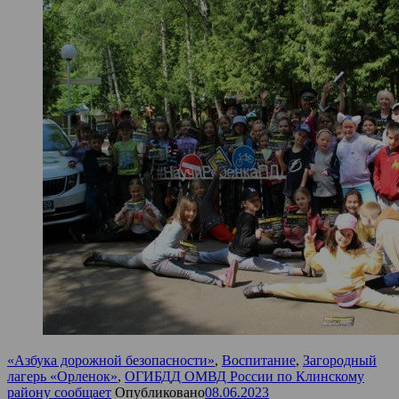
«Азбука дорожной безопасности»
,
Воспитание
,
Загородный
лагерь «Орленок»
,
ОГИБДД ОМВД России по Клинскому
району сообщает
Опубликовано
08.06.2023