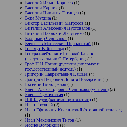
Василий Ильич Корнеев
(1)
Василий Карпов
(1)
Василий Никитич Татищев
(2)
Вера Мухина
(1)
Виктор Васильевич Матросов
(1)
Виталий Алексеевич Пустовалов
(1)
Виталий Павлович Лагутенко
(1)
Владимир Чернышов
(1)
Вячеслав Моисеевич Пернавский
(11)
Гельмут Вайссвальд
(1)
Генерал-лейтенант Николай Баранов
(градоначальник С.Петербурга)
(1)
Граф Н.И.Панин (русский дипломат и
государственный деятель)
(1)
Григорий Лаврентьевич Кашаев
(4)
Дмитрий Петрович Лопата Пожарский
(1)
Евгений Виноградов
(1)
Елена Александровна Челнокова (учитель)
(2)
Елена Таужнянская
(1)
И.Я.Блудов (капитан артиллерии)
(1)
Иван Грозный
(2)
Иван Ефимович Кислинский (отставной генерал)
(1)
Иван Максимович Титов
(1)
Иосиф Волоцкий
(1)