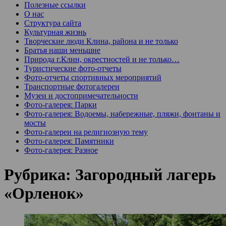
Полезные ссылки
О нас
Структура сайта
Культурная жизнь
Творческие люди Клина, района и не только
Братья наши меньшие
Природа г.Клин, окрестностей и не только…
Туристические фото-отчеты
Фото-отчеты спортивных мероприятий
Транспортные фотогалереи
Музеи и достопримечательности
Фото-галерея: Парки
Фото-галерея: Водоемы, набережные, пляжи, фонтаны и
мосты
Фото-галереи на религиозную тему
Фото-галерея: Памятники
Фото-галерея: Разное
Рубрика:
Загородный лагерь
«Орленок»