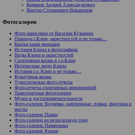
Комаров Андрей Александрович
Виктор Степанович Никаноров
Фотогалереи
Фото-зарисовки от Василия Кузьмина
Природа г.Клин, окрестностей и не только…
Братья наши меньшие
История Клина в фотографиях
Виды Клина и окрестностей
Спортивная жизнь в г.о.Клин
Интересные люди Клина
История г.о. Клин и не только…
Культурная жизнь
Туристические фото-отчеты
Фото-отчеты спортивных мероприятий
Транспортные фотогалереи
Музеи и достопримечательности
Фото-галерея: Водоемы, набережные, пляжи, фонтаны и
мосты
Фото-галерея: Парки
Фото-галереи на религиозную тему
Фото-галерея: Памятники
Фото-галерея: Разное