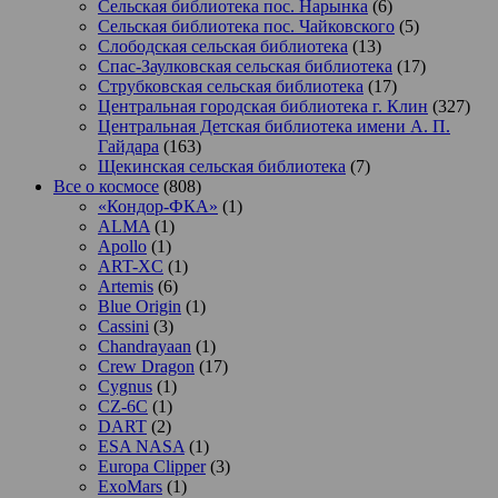
Сельская библиотека пос. Нарынка
(6)
Сельская библиотека пос. Чайковского
(5)
Слободская сельская библиотека
(13)
Спас-Заулковская сельская библиотека
(17)
Струбковская сельская библиотека
(17)
Центральная городская библиотека г. Клин
(327)
Центральная Детская библиотека имени А. П.
Гайдара
(163)
Щекинская сельская библиотека
(7)
Все о космосе
(808)
«Кондор-ФКА»
(1)
ALMA
(1)
Apollo
(1)
ART-XC
(1)
Artemis
(6)
Blue Origin
(1)
Cassini
(3)
Chandrayaan
(1)
Crew Dragon
(17)
Cygnus
(1)
CZ-6C
(1)
DART
(2)
ESA NASA
(1)
Europa Clipper
(3)
ExoMars
(1)