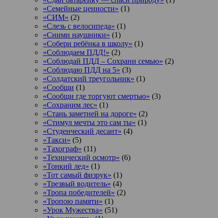
«Семейные ценности»
(1)
«СИМ»
(2)
«Слезь с велосипеда»
(1)
«Сними наушники»
(1)
«Собери ребёнка в школу»
(1)
«Соблюдаем ПДД!»
(2)
«Соблюдай ПДД – Сохрани семью»
(2)
«Соблюдаю ПДД на 5»
(3)
«Солдатский треугольник»
(1)
«Сообщи
(1)
«Сообщи где торгуют смертью»
(3)
«Сохраним лес»
(1)
«Стань заметней на дороге»
(2)
«Стимул мечты это сам ты»
(1)
«Студенческий десант»
(4)
«Такси»
(5)
«Тахограф»
(11)
«Технический осмотр»
(6)
«Тонкий лед»
(1)
«Тот самый физрук»
(1)
«Трезвый водитель»
(4)
«Тропа победителей»
(2)
«Тропою памяти»
(1)
«Урок Мужества»
(51)