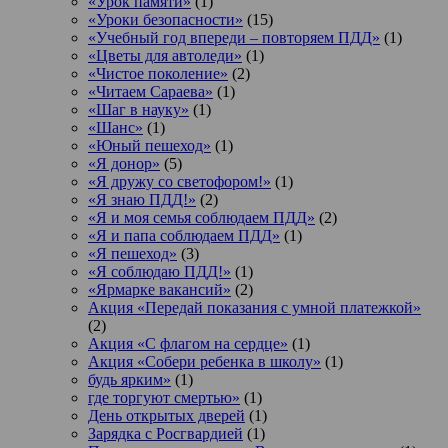
«Урок памяти»
(1)
«Уроки безопасности»
(15)
«Учебный год впереди – повторяем ПДД»
(1)
«Цветы для автоледи»
(1)
«Чистое поколение»
(2)
«Читаем Сараева»
(1)
«Шаг в науку»
(1)
«Шанс»
(1)
«Юный пешеход»
(1)
«Я донор»
(5)
«Я дружу со светофором!»
(1)
«Я знаю ПДД!»
(2)
«Я и моя семья соблюдаем ПДД»
(2)
«Я и папа соблюдаем ПДД»
(1)
«Я пешеход»
(3)
«Я соблюдаю ПДД!»
(1)
«Ярмарке вакансий»
(2)
Акция «Передай показания с умной платежкой»
(2)
Акция «С флагом на сердце»
(1)
Акция «Собери ребенка в школу»
(1)
будь ярким»
(1)
где торгуют смертью»
(1)
День открытых дверей
(1)
Зарядка с Росгвардией
(1)