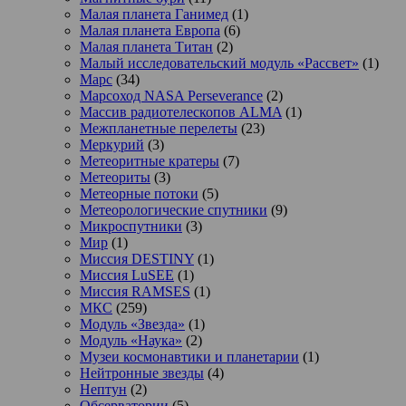
Малая планета Ганимед
(1)
Малая планета Европа
(6)
Малая планета Титан
(2)
Малый исследовательский модуль «Рассвет»
(1)
Марс
(34)
Марсоход NASA Perseverance
(2)
Массив радиотелескопов ALMA
(1)
Межпланетные перелеты
(23)
Меркурий
(3)
Метеоритные кратеры
(7)
Метеориты
(3)
Метеорные потоки
(5)
Метеорологические спутники
(9)
Микроспутники
(3)
Мир
(1)
Миссия DESTINY
(1)
Миссия LuSEE
(1)
Миссия RAMSES
(1)
МКС
(259)
Модуль «Звезда»
(1)
Модуль «Наука»
(2)
Музеи космонавтики и планетарии
(1)
Нейтронные звезды
(4)
Нептун
(2)
Обсерватории
(5)