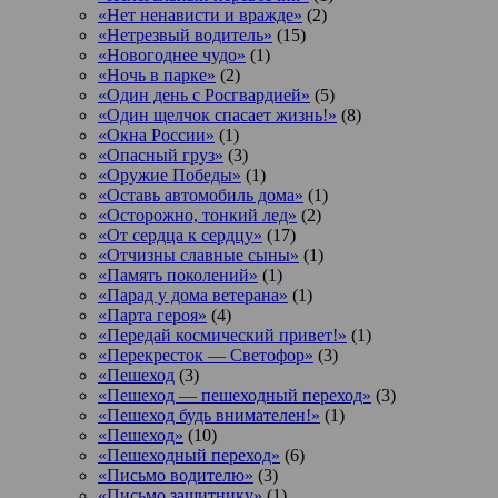
«Нет ненависти и вражде»
(2)
«Нетрезвый водитель»
(15)
«Новогоднее чудо»
(1)
«Ночь в парке»
(2)
«Один день с Росгвардией»
(5)
«Один щелчок спасает жизнь!»
(8)
«Окна России»
(1)
«Опасный груз»
(3)
«Оружие Победы»
(1)
«Оставь автомобиль дома»
(1)
«Осторожно, тонкий лед»
(2)
«От сердца к сердцу»
(17)
«Отчизны славные сыны»
(1)
«Память поколений»
(1)
«Парад у дома ветерана»
(1)
«Парта героя»
(4)
«Передай космический привет!»
(1)
«Перекресток — Светофор»
(3)
«Пешеход
(3)
«Пешеход — пешеходный переход»
(3)
«Пешеход будь внимателен!»
(1)
«Пешеход»
(10)
«Пешеходный переход»
(6)
«Письмо водителю»
(3)
«Письмо защитнику»
(1)