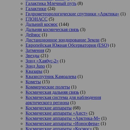
Галактика Млечный путь
(8)
Галактики
(24)
Гидрометеорологические спутники «Арктика»
(1)
ГЛОНАСС
(5)
Дальний космос
(144)
Дальняя космическая связь
(3)
Деймос
(1)
Дистанционное зондирование Земли
(5)
Европейская Южная Обсерватория (ESO)
(1)
Затмения
(2)
Звезды
(21)
Зонд «Хаябус-2»
(1)
Зонд Juno
(1)
Квазары
(1)
Квазиспутник Камоалева
(1)
Кометы
(15)
Коммерческие полеты
(1)
Космическая дальняя связь
(1)
Космическая система для наблюдения
арктического региона
(1)
Космические аппараты
(68)
Космические аппараты «Аист»
(2)
Космические аппараты «Арктика-М»
(1)
Космические аппараты «Ионосфера»
(1)
Космические аппараты «Космос»
(3)