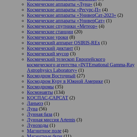
Космические аппараты «Луна»
(14)
Космические аппараты «Ресурс-П»
(4)
Космические аппараты «УниверСат-2023»
(2)
Космические аппараты «УниверСат»
(1)
Космические спутники «Метеор»
(4)
Космические станции
(20)
Космические уроки
(8)
Космический аппарат OSIRIS-REx
(1)
Космический диктант
(1)
Космический мусор
(3)
Космический телескоп Европейского
космического агентства «INTErnational Gamma-Ray
Astrophysics Laboratory»
(1)
Космодром Восточный
(27)
Космодром Куру в Южной Америке
(1)
Космодромы
(35)
Космонавты
(134)
КОСПАС-САРСАТ
(2)
Ланьюэ
(1)
Луна
(56)
Лунная база
(1)
Лунная миссия Artemis
(3)
Луноходы
(1)
Магнитное поле
(4)
Магнитные бури
(11)