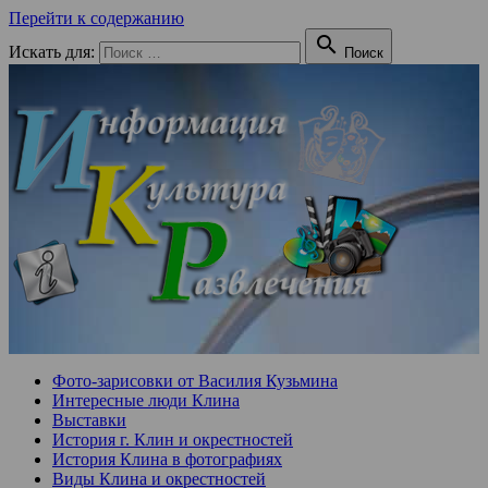
Перейти к содержанию

Искать для:
Поиск
Фото-зарисовки от Василия Кузьмина
Интересные люди Клина
Выставки
История г. Клин и окрестностей
История Клина в фотографиях
Виды Клина и окрестностей