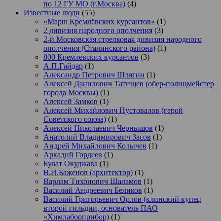
по 12 ГУ МО (г.Москва)
(4)
Известные люди
(55)
«Марш Кремлёвских курсантов»
(1)
2 дивизия народного ополчения
(3)
2-й Московская стрелковая дивизия народного
ополчения (Сталинского района)
(1)
800 Кремлевских курсантов
(3)
А.П.Гайдар
(1)
Александр Петрович Шлягин
(1)
Алексей Данилович Татищев (обер-полицмейстер
города Москвы)
(1)
Алексей Замков
(1)
Алексей Михайлович Пустовалов (герой
Советского союза)
(1)
Алексей Николаевич Чернышов
(1)
Анатолий Владимирович Засов
(1)
Андрей Михайлович Колычев
(1)
Аркадий Гордеев
(1)
Булат Окуджава
(1)
В.И.Баженов (архитектор)
(1)
Варлам Тихонович Шаламов
(1)
Василий Андреевич Беликов
(1)
Василий Григорьевич Орлов (клинский купец
второй гильдии, основатель ПАО
«Химлаборприбор)
(1)