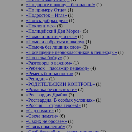
«По дороге в школу – безопасно!»
(1)
«По примеру Отца»
(1)
«Подросток ‒ Игла»
(1)
«Поиск добрых дел»
(1)
«Поклонимся»
(6)
«Полицейский Дед Мороз»
(5)
«Помоги пойти учиться»
(1)
«Помоги собраться в школу»
(1)
«Помочь без лишних слов»
(3)
«Посвящение первоклассников в пешеходы»
(1)
«Посылка бойцу»
(1)
«Разговоры о важном»
(1)
«Ребенок – пассажир пешеход»
(4)
«Ремень безопасности»
(3)
«Рецидив»
(1)
«РОДИТЕЛЬСКИЙ КОНТРОЛЬ»
(1)
«Ромашка безопасности»
(2)
«Росгвардия Драйв»
(3)
«Росгвардия. В особых условиях»
(1)
«Россия — страна героев!»
(1)
«Сад памяти»
(1)
«Свеча памяти»
(6)
«Своих не бросаем»
(1)
«Связь поколений»
(7)
«Сдай батарейку — спаси природу»
(1)