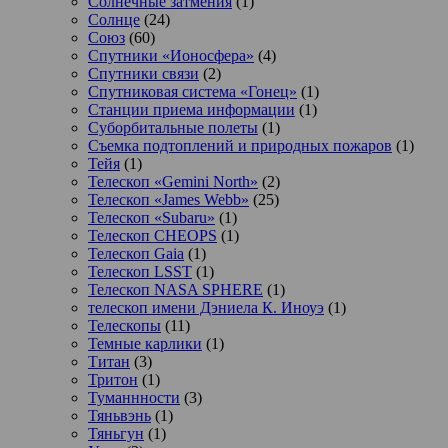
Солнечные затмения
(1)
Солнце
(24)
Союз
(60)
Спутники «Ионосфера»
(4)
Спутники связи
(2)
Спутниковая система «Гонец»
(1)
Станции приема информации
(1)
Суборбитальные полеты
(1)
Съемка подтоплений и природных пожаров
(1)
Тейя
(1)
Телескоп «Gemini North»
(2)
Телескоп «James Webb»
(25)
Телескоп «Subaru»
(1)
Телескоп CHEOPS
(1)
Телескоп Gaia
(1)
Телескоп LSST
(1)
Телескоп NASA SPHERE
(1)
телескоп имени Дэниела К. Иноуэ
(1)
Телескопы
(11)
Темные карлики
(1)
Титан
(3)
Тритон
(1)
Туманнности
(3)
Тяньвэнь
(1)
Тяньгун
(1)