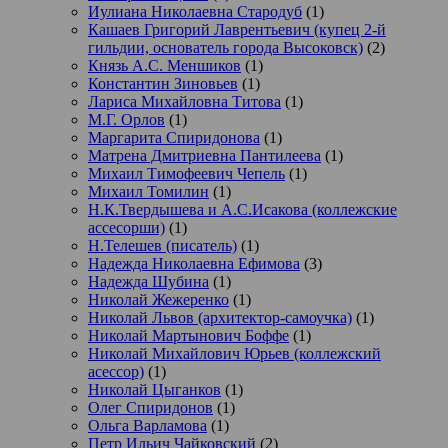
Иулиана Николаевна Стародуб
(1)
Кашаев Григорий Лаврентьевич (купец 2-й
гильдии, основатель города Высоковск)
(2)
Князь А.С. Меншиков
(1)
Константин Зиновьев
(1)
Лариса Михайловна Титова
(1)
М.Г. Орлов
(1)
Маргарита Спиридонова
(1)
Матрена Дмитриевна Пантилеева
(1)
Михаил Тимофеевич Чепель
(1)
Михаил Томилин
(1)
Н.К.Твердышева и А.С.Исакова (коллежские
ассесорши)
(1)
Н.Телешев (писатель)
(1)
Надежда Николаевна Ефимова
(3)
Надежда Шубина
(1)
Николай Жежеренко
(1)
Николай Львов (архитектор-самоучка)
(1)
Николай Мартынович Боффе
(1)
Николай Михайлович Юрьев (коллежский
асессор)
(1)
Николай Цыганков
(1)
Олег Спиридонов
(1)
Ольга Варламова
(1)
Петр Ильич Чайковский
(2)