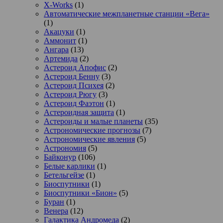
X-Works
(1)
Автоматические межпланетные станции «Вега»
(1)
Акацуки
(1)
Аммонит
(1)
Ангара
(13)
Артемида
(2)
Астероид Апофис
(2)
Астероид Бенну
(3)
Астероид Психея
(2)
Астероид Рюгу
(3)
Астероид Фаэтон
(1)
Астероидная защита
(1)
Астероиды и малые планеты
(35)
Астрономические прогнозы
(7)
Астрономические явления
(5)
Астрономия
(5)
Байконур
(106)
Белые карлики
(1)
Бетельгейзе
(1)
Биоспутники
(1)
Биоспутники «Бион»
(5)
Буран
(1)
Венера
(12)
Галактика Андромеда
(2)