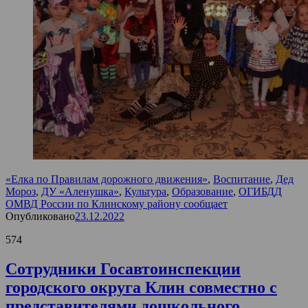
«Елка по Правилам дорожного движения»
,
Воспитание
,
Дед
Мороз
,
ДУ «Аленушка»
,
Культура
,
Образование
,
ОГИБДД
ОМВД России по Клинскому району сообщает
Опубликовано
23.12.2022
574
Сотрудники Госавтоинспекции
городского округа Клин совместно с
представителями дошкольного