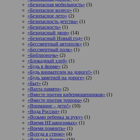
«Безопасная мобильность»
(3)
«Безопасное колесо»
(1)
«Безопасное лето»
(2)
«Безопасность детства»
(1)
«Безопасность»
(1)
«Безопасный двор»
(14)
«Безопасный Новый год»
(1)
«Бессмертный автополк»
(1)
«Бессмертный полк»
(1)
«Библионочь»
(2)
«Блокадный хлеб»
(1)
«Будь в форме»
(2)
«Будь внимателен на дороге!»
(1)
«Будь заметней на дороге»
(2)
«Быт»
(2)
«Вахта памяти»
(2)
«Вместе против кибермошенников»
(1)
«Вместе против террора»
(2)
«Внимание – дети!»
(10)
«Вода России»
(1)
«Возьми ребенка за руку»
(1)
«Время НЕзависимых»
(1)
«Время помнить»
(1)
«Всегда в строю»
(4)
«Всегда в форме»
(10)