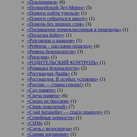
«Поклонимся»
(6)
«Полицейский Дед Мороз»
(5)
«Помоги пойти учиться»
(1)
«Помоги собраться в школу»
(1)
«Помочь без лишних слов»
(3)
«Посвящение первоклассников в пешеходы»
(1)
«Посылка бойцу»
(1)
«Разговоры о важном»
(1)
«Ребенок – пассажир пешеход»
(4)
«Ремень безопасности»
(3)
«Рецидив»
(1)
«РОДИТЕЛЬСКИЙ КОНТРОЛЬ»
(1)
«Ромашка безопасности»
(2)
«Росгвардия Драйв»
(3)
«Росгвардия. В особых условиях»
(1)
«Россия — страна героев!»
(1)
«Сад памяти»
(1)
«Свеча памяти»
(6)
«Своих не бросаем»
(1)
«Связь поколений»
(7)
«Сдай батарейку — спаси природу»
(1)
«Семейные ценности»
(1)
«СИМ»
(2)
«Слезь с велосипеда»
(1)
«Сними наушники»
(1)