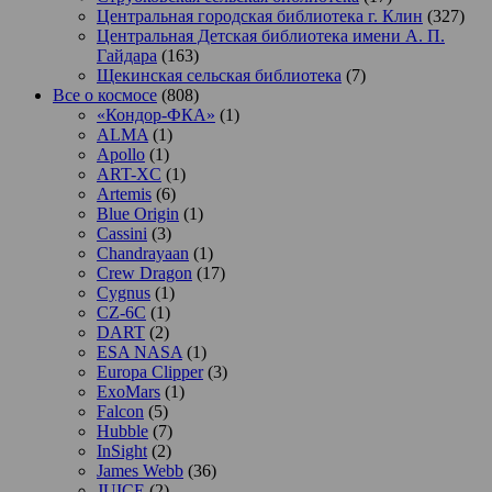
Центральная городская библиотека г. Клин
(327)
Центральная Детская библиотека имени А. П.
Гайдара
(163)
Щекинская сельская библиотека
(7)
Все о космосе
(808)
«Кондор-ФКА»
(1)
ALMA
(1)
Apollo
(1)
ART-XC
(1)
Artemis
(6)
Blue Origin
(1)
Cassini
(3)
Chandrayaan
(1)
Crew Dragon
(17)
Cygnus
(1)
CZ-6C
(1)
DART
(2)
ESA NASA
(1)
Europa Clipper
(3)
ExoMars
(1)
Falcon
(5)
Hubble
(7)
InSight
(2)
James Webb
(36)
JUICE
(2)