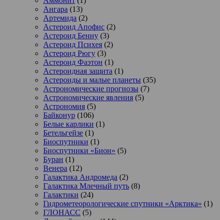
Аммонит
(1)
Ангара
(13)
Артемида
(2)
Астероид Апофис
(2)
Астероид Бенну
(3)
Астероид Психея
(2)
Астероид Рюгу
(3)
Астероид Фаэтон
(1)
Астероидная защита
(1)
Астероиды и малые планеты
(35)
Астрономические прогнозы
(7)
Астрономические явления
(5)
Астрономия
(5)
Байконур
(106)
Белые карлики
(1)
Бетельгейзе
(1)
Биоспутники
(1)
Биоспутники «Бион»
(5)
Буран
(1)
Венера
(12)
Галактика Андромеда
(2)
Галактика Млечный путь
(8)
Галактики
(24)
Гидрометеорологические спутники «Арктика»
(1)
ГЛОНАСС
(5)