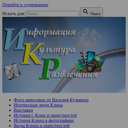
Перейти к содержанию

Искать для:
Поиск
Фото-зарисовки от Василия Кузьмина
Интересные люди Клина
Выставки
История г. Клин и окрестностей
История Клина в фотографиях
Виды Клина и окрестностей