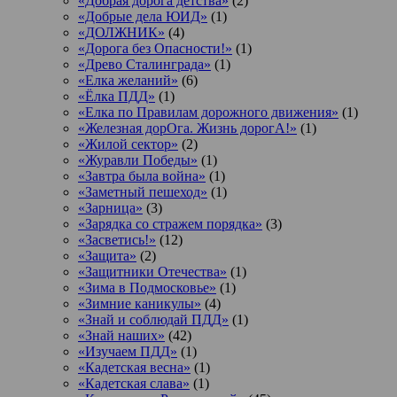
«Добрая дорога детства»
(2)
«Добрые дела ЮИД»
(1)
«ДОЛЖНИК»
(4)
«Дорога без Опасности!»
(1)
«Древо Сталинграда»
(1)
«Елка желаний»
(6)
«Ёлка ПДД»
(1)
«Елка по Правилам дорожного движения»
(1)
«Железная дорОга. Жизнь дорогА!»
(1)
«Жилой сектор»
(2)
«Журавли Победы»
(1)
«Завтра была война»
(1)
«Заметный пешеход»
(1)
«Зарница»
(3)
«Зарядка со стражем порядка»
(3)
«Засветись!»
(12)
«Защита»
(2)
«Защитники Отечества»
(1)
«Зима в Подмосковье»
(1)
«Зимние каникулы»
(4)
«Знай и соблюдай ПДД»
(1)
«Знай наших»
(42)
«Изучаем ПДД»
(1)
«Кадетская весна»
(1)
«Кадетская слава»
(1)