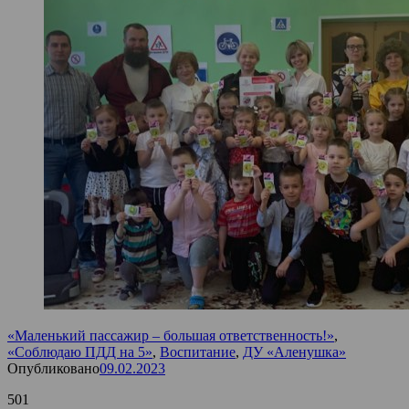
«Маленький пассажир – большая ответственность!»
,
«Соблюдаю ПДД на 5»
,
Воспитание
,
ДУ «Аленушка»
Опубликовано
09.02.2023
501