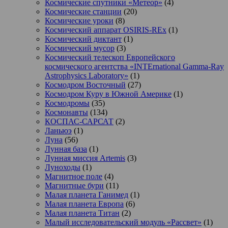
Космические спутники «Метеор»
(4)
Космические станции
(20)
Космические уроки
(8)
Космический аппарат OSIRIS-REx
(1)
Космический диктант
(1)
Космический мусор
(3)
Космический телескоп Европейского
космического агентства «INTErnational Gamma-Ray
Astrophysics Laboratory»
(1)
Космодром Восточный
(27)
Космодром Куру в Южной Америке
(1)
Космодромы
(35)
Космонавты
(134)
КОСПАС-САРСАТ
(2)
Ланьюэ
(1)
Луна
(56)
Лунная база
(1)
Лунная миссия Artemis
(3)
Луноходы
(1)
Магнитное поле
(4)
Магнитные бури
(11)
Малая планета Ганимед
(1)
Малая планета Европа
(6)
Малая планета Титан
(2)
Малый исследовательский модуль «Рассвет»
(1)