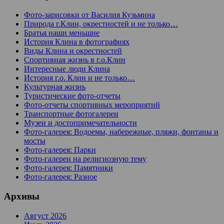
Фото-зарисовки от Василия Кузьмина
Природа г.Клин, окрестностей и не только…
Братья наши меньшие
История Клина в фотографиях
Виды Клина и окрестностей
Спортивная жизнь в г.о.Клин
Интересные люди Клина
История г.о. Клин и не только…
Культурная жизнь
Туристические фото-отчеты
Фото-отчеты спортивных мероприятий
Транспортные фотогалереи
Музеи и достопримечательности
Фото-галерея: Водоемы, набережные, пляжи, фонтаны и
мосты
Фото-галерея: Парки
Фото-галереи на религиозную тему
Фото-галерея: Памятники
Фото-галерея: Разное
Архивы
Август 2026