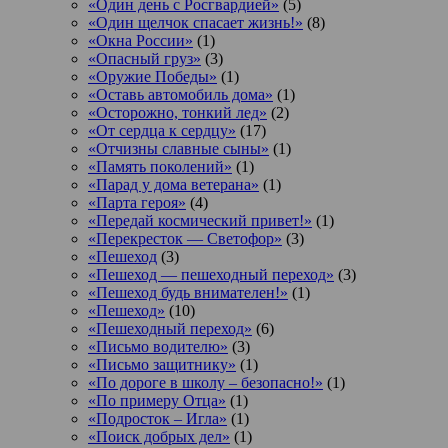
«Один день с Росгвардией»
(5)
«Один щелчок спасает жизнь!»
(8)
«Окна России»
(1)
«Опасный груз»
(3)
«Оружие Победы»
(1)
«Оставь автомобиль дома»
(1)
«Осторожно, тонкий лед»
(2)
«От сердца к сердцу»
(17)
«Отчизны славные сыны»
(1)
«Память поколений»
(1)
«Парад у дома ветерана»
(1)
«Парта героя»
(4)
«Передай космический привет!»
(1)
«Перекресток — Светофор»
(3)
«Пешеход
(3)
«Пешеход — пешеходный переход»
(3)
«Пешеход будь внимателен!»
(1)
«Пешеход»
(10)
«Пешеходный переход»
(6)
«Письмо водителю»
(3)
«Письмо защитнику»
(1)
«По дороге в школу – безопасно!»
(1)
«По примеру Отца»
(1)
«Подросток ‒ Игла»
(1)
«Поиск добрых дел»
(1)