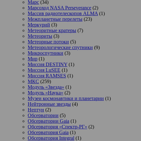
Марс
(34)
Марсоход NASA Perseverance
(2)
Массив радиотелескопов ALMA
(1)
Межпланетные перелеты
(23)
Меркурий
(3)
Метеоритные кратеры
(7)
Метеориты
(3)
Метеорные потоки
(5)
Метеорологические спутники
(9)
Микроспутники
(3)
Мир
(1)
Миссия DESTINY
(1)
Миссия LuSEE
(1)
Миссия RAMSES
(1)
МКС
(259)
Модуль «Звезда»
(1)
Модуль «Наука»
(2)
Музеи космонавтики и планетарии
(1)
Нейтронные звезды
(4)
Нептун
(2)
Обсерватории
(5)
Обсерватории Gaia
(1)
Обсерватория «Спектр-РГ»
(2)
Обсерватория Gaia
(1)
Обсерватория Integral
(1)