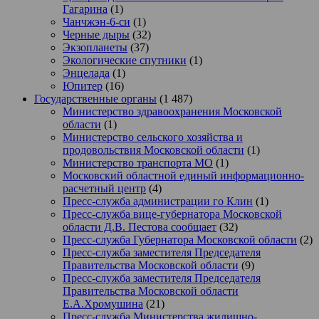
Гагарина
(1)
Чанчжэн-6-си
(1)
Черные дыры
(32)
Экзопланеты
(37)
Экологические спутники
(1)
Энцелада
(1)
Юпитер
(16)
Государственные органы
(1 487)
Министерство здравоохранения Московской
области
(1)
Министерство сельского хозяйства и
продовольствия Московской области
(1)
Министерство транспорта МО
(1)
Московский областной единый информационно-
расчетный центр
(4)
Пресс-служба администрации го Клин
(1)
Пресс-служба вице-губернатора Московской
области Д.В. Пестова сообщает
(32)
Пресс-служба Губернатора Московской области
(2)
Пресс-служба заместителя Председателя
Правительства Московской области
(9)
Пресс-служба заместителя Председателя
Правительства Московской области
Е.А.Хромушина
(21)
Пресс-служба Министерства жилищно-