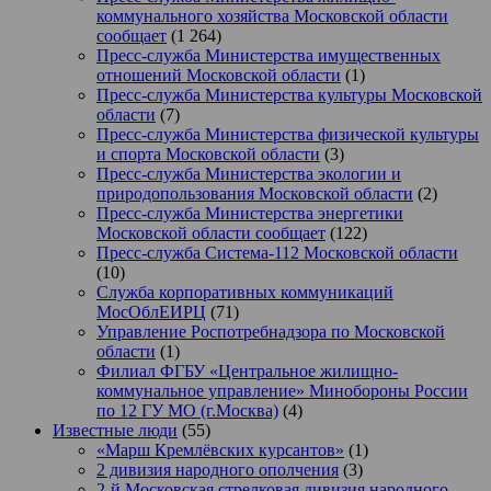
коммунального хозяйства Московской области
сообщает
(1 264)
Пресс-служба Министерства имущественных
отношений Московской области
(1)
Пресс-служба Министерства культуры Московской
области
(7)
Пресс-служба Министерства физической культуры
и спорта Московской области
(3)
Пресс-служба Министерства экологии и
природопользования Московской области
(2)
Пресс-служба Министерства энергетики
Московской области сообщает
(122)
Пресс-служба Система-112 Московской области
(10)
Служба корпоративных коммуникаций
МосОблЕИРЦ
(71)
Управление Роспотребнадзора по Московской
области
(1)
Филиал ФГБУ «Центральное жилищно-
коммунальное управление» Минобороны России
по 12 ГУ МО (г.Москва)
(4)
Известные люди
(55)
«Марш Кремлёвских курсантов»
(1)
2 дивизия народного ополчения
(3)
2-й Московская стрелковая дивизия народного