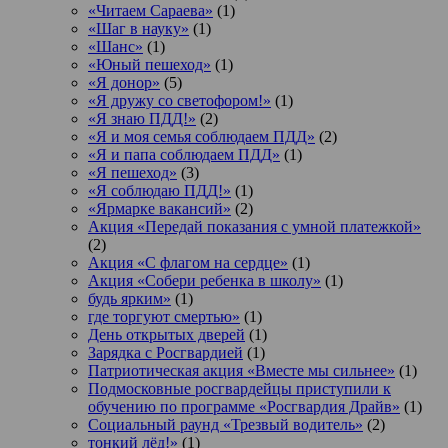
«Читаем Сараева»
(1)
«Шаг в науку»
(1)
«Шанс»
(1)
«Юный пешеход»
(1)
«Я донор»
(5)
«Я дружу со светофором!»
(1)
«Я знаю ПДД!»
(2)
«Я и моя семья соблюдаем ПДД»
(2)
«Я и папа соблюдаем ПДД»
(1)
«Я пешеход»
(3)
«Я соблюдаю ПДД!»
(1)
«Ярмарке вакансий»
(2)
Акция «Передай показания с умной платежкой»
(2)
Акция «С флагом на сердце»
(1)
Акция «Собери ребенка в школу»
(1)
будь ярким»
(1)
где торгуют смертью»
(1)
День открытых дверей
(1)
Зарядка с Росгвардией
(1)
Патриотическая акция «Вместе мы сильнее»
(1)
Подмосковные росгвардейцы приступили к
обучению по программе «Росгвардия Драйв»
(1)
Социальный раунд «Трезвый водитель»
(2)
тонкий лёд!»
(1)