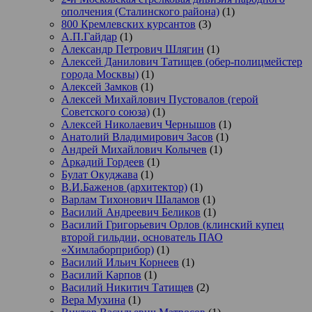
ополчения (Сталинского района)
(1)
800 Кремлевских курсантов
(3)
А.П.Гайдар
(1)
Александр Петрович Шлягин
(1)
Алексей Данилович Татищев (обер-полицмейстер
города Москвы)
(1)
Алексей Замков
(1)
Алексей Михайлович Пустовалов (герой
Советского союза)
(1)
Алексей Николаевич Чернышов
(1)
Анатолий Владимирович Засов
(1)
Андрей Михайлович Колычев
(1)
Аркадий Гордеев
(1)
Булат Окуджава
(1)
В.И.Баженов (архитектор)
(1)
Варлам Тихонович Шаламов
(1)
Василий Андреевич Беликов
(1)
Василий Григорьевич Орлов (клинский купец
второй гильдии, основатель ПАО
«Химлаборприбор)
(1)
Василий Ильич Корнеев
(1)
Василий Карпов
(1)
Василий Никитич Татищев
(2)
Вера Мухина
(1)