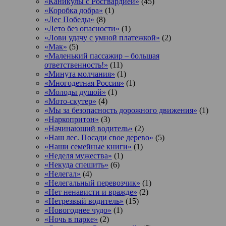
«Каникулы с Росгвардией»
(45)
«Коробка добра»
(1)
«Лес Победы»
(8)
«Лето без опасности»
(1)
«Лови удачу с умной платежкой»
(2)
«Мак»
(5)
«Маленький пассажир – большая
ответственность!»
(11)
«Минута молчания»
(1)
«Многодетная Россия»
(1)
«Молоды душой»
(1)
«Мото-скутер»
(4)
«Мы за безопасность дорожного движения»
(1)
«Наркопритон»
(3)
«Начинающий водитель»
(2)
«Наш лес. Посади свое дерево»
(5)
«Наши семейные книги»
(1)
«Неделя мужества»
(1)
«Некуда спешить»
(6)
«Нелегал»
(4)
«Нелегальный перевозчик»
(1)
«Нет ненависти и вражде»
(2)
«Нетрезвый водитель»
(15)
«Новогоднее чудо»
(1)
«Ночь в парке»
(2)