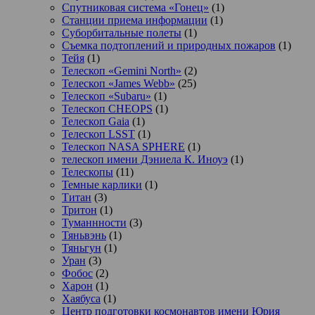
Спутниковая система «Гонец»
(1)
Станции приема информации
(1)
Суборбитальные полеты
(1)
Съемка подтоплений и природных пожаров
(1)
Тейя
(1)
Телескоп «Gemini North»
(2)
Телескоп «James Webb»
(25)
Телескоп «Subaru»
(1)
Телескоп CHEOPS
(1)
Телескоп Gaia
(1)
Телескоп LSST
(1)
Телескоп NASA SPHERE
(1)
телескоп имени Дэниела К. Иноуэ
(1)
Телескопы
(11)
Темные карлики
(1)
Титан
(3)
Тритон
(1)
Туманнности
(3)
Тяньвэнь
(1)
Тяньгун
(1)
Уран
(3)
Фобос
(2)
Харон
(1)
Хаябуса
(1)
Центр подготовки космонавтов имени Юрия