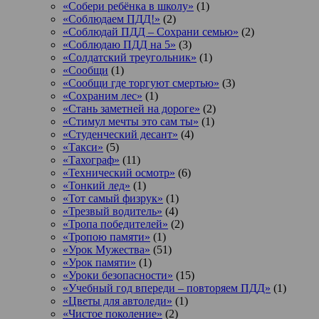
«Собери ребёнка в школу»
(1)
«Соблюдаем ПДД!»
(2)
«Соблюдай ПДД – Сохрани семью»
(2)
«Соблюдаю ПДД на 5»
(3)
«Солдатский треугольник»
(1)
«Сообщи
(1)
«Сообщи где торгуют смертью»
(3)
«Сохраним лес»
(1)
«Стань заметней на дороге»
(2)
«Стимул мечты это сам ты»
(1)
«Студенческий десант»
(4)
«Такси»
(5)
«Тахограф»
(11)
«Технический осмотр»
(6)
«Тонкий лед»
(1)
«Тот самый физрук»
(1)
«Трезвый водитель»
(4)
«Тропа победителей»
(2)
«Тропою памяти»
(1)
«Урок Мужества»
(51)
«Урок памяти»
(1)
«Уроки безопасности»
(15)
«Учебный год впереди – повторяем ПДД»
(1)
«Цветы для автоледи»
(1)
«Чистое поколение»
(2)