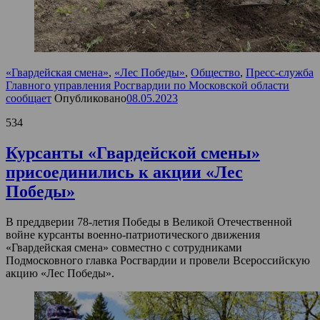
«Гвардейская смена»
,
«Лес Победы»
,
Общество
,
Пресс-служба
Главного управления Росгвардии по Московской области
сообщает
Опубликовано
08.05.2023
534
Курсанты «Гвардейской смены»
присоединились к акции «Лес
Победы»
В преддверии 78-летия Победы в Великой Отечественной
войне курсанты военно-патриотического движения
«Гвардейская смена» совместно с сотрудниками
Подмосковного главка Росгвардии и провели Всероссийскую
акцию «Лес Победы».