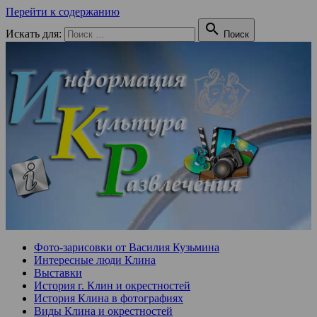
Перейти к содержанию

Искать для:
Поиск
Фото-зарисовки от Василия Кузьмина
Интересные люди Клина
Выставки
История г. Клин и окрестностей
История Клина в фотографиях
Виды Клина и окрестностей