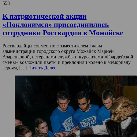
558
К патриотической акции
«Поклонимся» присоединились
сотрудники Росгвардии в Можайске
Росгвардейцы совместно с заместителем Главы
администрации городского округа Можайск Марией
Азаренковой, ветеранами службы и курсантами «Гвардейской
смены» возложили цветы и преклонили колено к мемориалу
героям, […]
Читать Далее