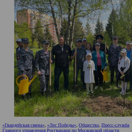
«Гвардейская смена»
,
«Лес Победы»
,
Общество
,
Пресс-служба
Главного управления Росгвардии по Московской области