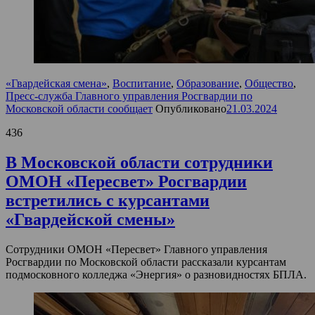
«Гвардейская смена»
,
Воспитание
,
Образование
,
Общество
,
Пресс-служба Главного управления Росгвардии по
Московской области сообщает
Опубликовано
21.03.2024
436
В Московской области сотрудники
ОМОН «Пересвет» Росгвардии
встретились с курсантами
«Гвардейской смены»
Сотрудники ОМОН «Пересвет» Главного управления
Росгвардии по Московской области рассказали курсантам
подмосковного колледжа «Энергия» о разновидностях БПЛА.