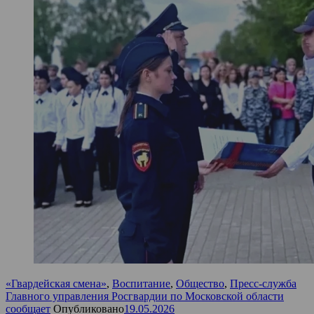
«Гвардейская смена»
,
Воспитание
,
Общество
,
Пресс-служба
Главного управления Росгвардии по Московской области
сообщает
Опубликовано
19.05.2026