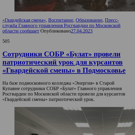
«Гвардейская смена»
,
Воспитание
,
Образование
,
Пресс-
служба Главного управления Росгвардии по Московской
области сообщает
Опубликовано
27.04.2023
505
Сотрудники СОБР «Булат» провели
патриотический урок для курсантов
«Гвардейской смены» в Подмосковье
На базе подмосковного колледжа «Энергия» в Старой
Купавне сотрудники СОБР «Булат» Главного управления
Росгвардии по Московской области провели для курсантов
«Гвардейской смены» патриотический урок.