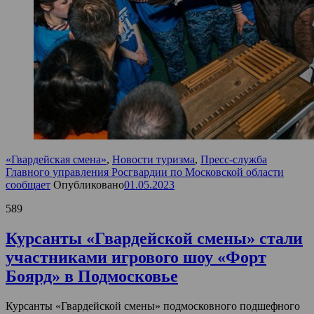
«Гвардейская смена»
,
Новости туризма
,
Пресс-служба
Главного управления Росгвардии по Московской области
сообщает
Опубликовано
01.05.2023
589
Курсанты «Гвардейской смены» стали
участниками игрового шоу «Форт
Боярд» в Подмосковье
Курсанты «Гвардейской смены» подмосковного подшефного