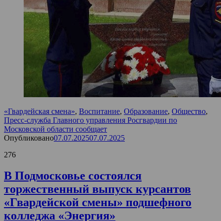
«Гвардейская смена»
,
Воспитание
,
Образование
,
Общество
,
Пресс-служба Главного управления Росгвардии по
Московской области сообщает
Опубликовано
07.07.2025
07.07.2025
276
В Подмосковье состоялся
торжественный выпуск курсантов
«Гвардейской смены» подшефного
колледжа «Энергия»