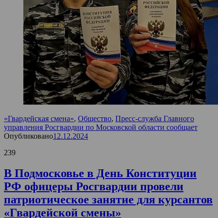
«Гвардейская смена»
,
Общество
,
Пресс-служба Главного
управления Росгвардии по Московской области сообщает
Опубликовано
12.12.2024
239
В Подмосковье в День Конституции
РФ офицеры Росгвардии провели
патриотическое занятие для курсантов
«Гвардейской смены»