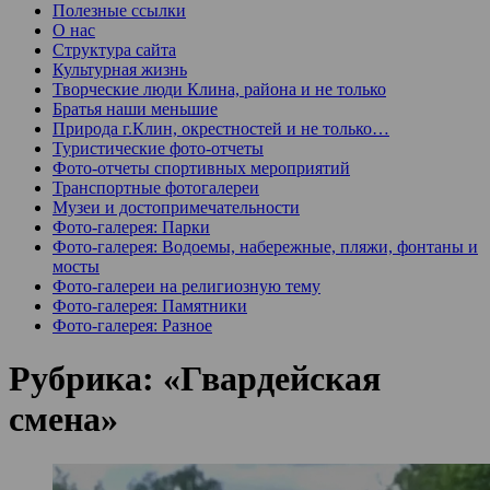
Полезные ссылки
О нас
Структура сайта
Культурная жизнь
Творческие люди Клина, района и не только
Братья наши меньшие
Природа г.Клин, окрестностей и не только…
Туристические фото-отчеты
Фото-отчеты спортивных мероприятий
Транспортные фотогалереи
Музеи и достопримечательности
Фото-галерея: Парки
Фото-галерея: Водоемы, набережные, пляжи, фонтаны и
мосты
Фото-галереи на религиозную тему
Фото-галерея: Памятники
Фото-галерея: Разное
Рубрика:
«Гвардейская
смена»