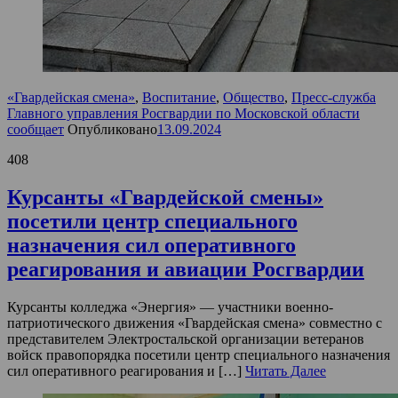
«Гвардейская смена»
,
Воспитание
,
Общество
,
Пресс-служба
Главного управления Росгвардии по Московской области
сообщает
Опубликовано
13.09.2024
408
Курсанты «Гвардейской смены»
посетили центр специального
назначения сил оперативного
реагирования и авиации Росгвардии
Курсанты колледжа «Энергия» — участники военно-
патриотического движения «Гвардейская смена» совместно с
представителем Электростальской организации ветеранов
войск правопорядка посетили центр специального назначения
сил оперативного реагирования и […]
Читать Далее