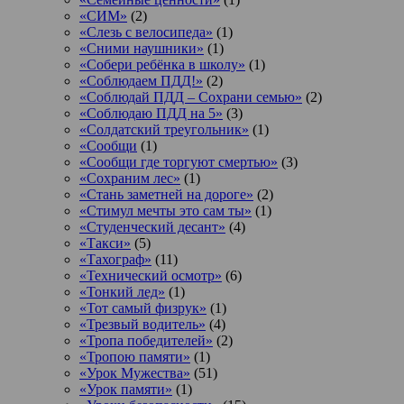
«СИМ»
(2)
«Слезь с велосипеда»
(1)
«Сними наушники»
(1)
«Собери ребёнка в школу»
(1)
«Соблюдаем ПДД!»
(2)
«Соблюдай ПДД – Сохрани семью»
(2)
«Соблюдаю ПДД на 5»
(3)
«Солдатский треугольник»
(1)
«Сообщи
(1)
«Сообщи где торгуют смертью»
(3)
«Сохраним лес»
(1)
«Стань заметней на дороге»
(2)
«Стимул мечты это сам ты»
(1)
«Студенческий десант»
(4)
«Такси»
(5)
«Тахограф»
(11)
«Технический осмотр»
(6)
«Тонкий лед»
(1)
«Тот самый физрук»
(1)
«Трезвый водитель»
(4)
«Тропа победителей»
(2)
«Тропою памяти»
(1)
«Урок Мужества»
(51)
«Урок памяти»
(1)