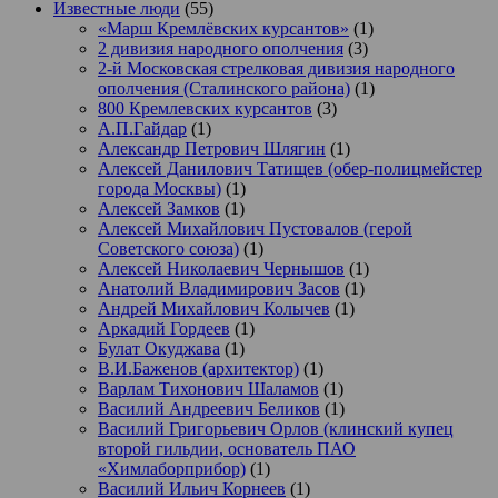
Известные люди
(55)
«Марш Кремлёвских курсантов»
(1)
2 дивизия народного ополчения
(3)
2-й Московская стрелковая дивизия народного
ополчения (Сталинского района)
(1)
800 Кремлевских курсантов
(3)
А.П.Гайдар
(1)
Александр Петрович Шлягин
(1)
Алексей Данилович Татищев (обер-полицмейстер
города Москвы)
(1)
Алексей Замков
(1)
Алексей Михайлович Пустовалов (герой
Советского союза)
(1)
Алексей Николаевич Чернышов
(1)
Анатолий Владимирович Засов
(1)
Андрей Михайлович Колычев
(1)
Аркадий Гордеев
(1)
Булат Окуджава
(1)
В.И.Баженов (архитектор)
(1)
Варлам Тихонович Шаламов
(1)
Василий Андреевич Беликов
(1)
Василий Григорьевич Орлов (клинский купец
второй гильдии, основатель ПАО
«Химлаборприбор)
(1)
Василий Ильич Корнеев
(1)