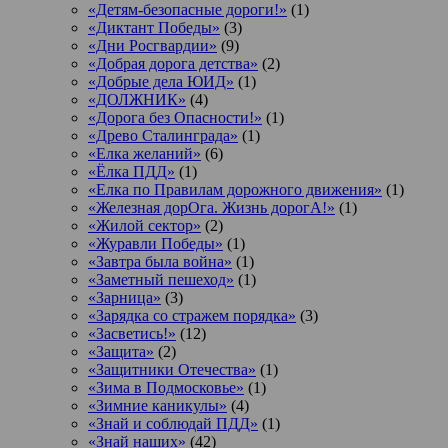
«Детям-безопасные дороги!»
(1)
«Диктант Победы»
(3)
«Дни Росгвардии»
(9)
«Добрая дорога детства»
(2)
«Добрые дела ЮИД»
(1)
«ДОЛЖНИК»
(4)
«Дорога без Опасности!»
(1)
«Древо Сталинграда»
(1)
«Елка желаний»
(6)
«Ёлка ПДД»
(1)
«Елка по Правилам дорожного движения»
(1)
«Железная дорОга. Жизнь дорогА!»
(1)
«Жилой сектор»
(2)
«Журавли Победы»
(1)
«Завтра была война»
(1)
«Заметный пешеход»
(1)
«Зарница»
(3)
«Зарядка со стражем порядка»
(3)
«Засветись!»
(12)
«Защита»
(2)
«Защитники Отечества»
(1)
«Зима в Подмосковье»
(1)
«Зимние каникулы»
(4)
«Знай и соблюдай ПДД»
(1)
«Знай наших»
(42)