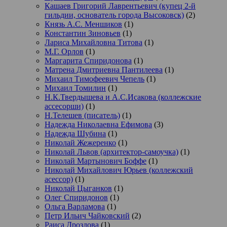
Кашаев Григорий Лаврентьевич (купец 2-й
гильдии, основатель города Высоковск)
(2)
Князь А.С. Меншиков
(1)
Константин Зиновьев
(1)
Лариса Михайловна Титова
(1)
М.Г. Орлов
(1)
Маргарита Спиридонова
(1)
Матрена Дмитриевна Пантилеева
(1)
Михаил Тимофеевич Чепель
(1)
Михаил Томилин
(1)
Н.К.Твердышева и А.С.Исакова (коллежские
ассесорши)
(1)
Н.Телешев (писатель)
(1)
Надежда Николаевна Ефимова
(3)
Надежда Шубина
(1)
Николай Жежеренко
(1)
Николай Львов (архитектор-самоучка)
(1)
Николай Мартынович Боффе
(1)
Николай Михайлович Юрьев (коллежский
асессор)
(1)
Николай Цыганков
(1)
Олег Спиридонов
(1)
Ольга Варламова
(1)
Петр Ильич Чайковский
(2)
Раиса Дроздова
(1)