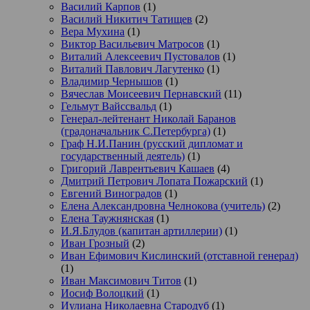
Василий Карпов
(1)
Василий Никитич Татищев
(2)
Вера Мухина
(1)
Виктор Васильевич Матросов
(1)
Виталий Алексеевич Пустовалов
(1)
Виталий Павлович Лагутенко
(1)
Владимир Чернышов
(1)
Вячеслав Моисеевич Пернавский
(11)
Гельмут Вайссвальд
(1)
Генерал-лейтенант Николай Баранов
(градоначальник С.Петербурга)
(1)
Граф Н.И.Панин (русский дипломат и
государственный деятель)
(1)
Григорий Лаврентьевич Кашаев
(4)
Дмитрий Петрович Лопата Пожарский
(1)
Евгений Виноградов
(1)
Елена Александровна Челнокова (учитель)
(2)
Елена Таужнянская
(1)
И.Я.Блудов (капитан артиллерии)
(1)
Иван Грозный
(2)
Иван Ефимович Кислинский (отставной генерал)
(1)
Иван Максимович Титов
(1)
Иосиф Волоцкий
(1)
Иулиана Николаевна Стародуб
(1)