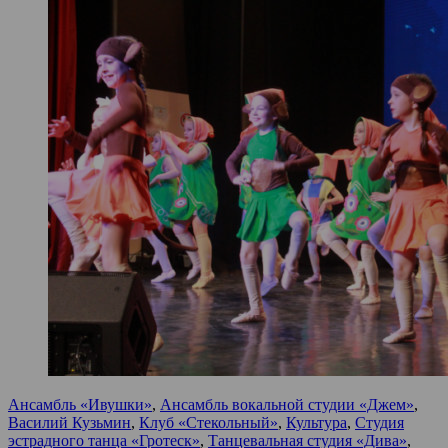
Ансамбль «Ивушки»
,
Ансамбль вокальной студии «Джем»
,
Василий Кузьмин
,
Клуб «Стекольный»
,
Культура
,
Студия
эстрадного танца «Гротеск»
,
Танцевальная студия «Дива»
,