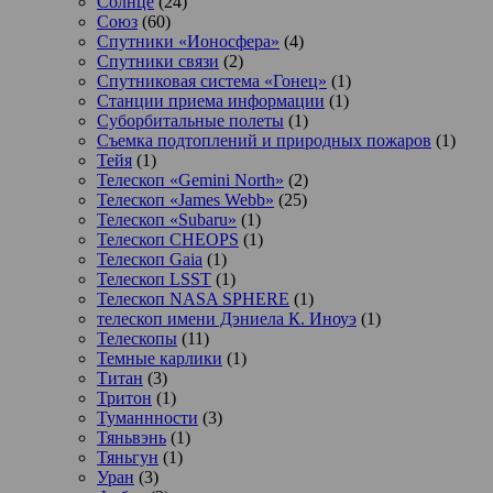
Солнце
(24)
Союз
(60)
Спутники «Ионосфера»
(4)
Спутники связи
(2)
Спутниковая система «Гонец»
(1)
Станции приема информации
(1)
Суборбитальные полеты
(1)
Съемка подтоплений и природных пожаров
(1)
Тейя
(1)
Телескоп «Gemini North»
(2)
Телескоп «James Webb»
(25)
Телескоп «Subaru»
(1)
Телескоп CHEOPS
(1)
Телескоп Gaia
(1)
Телескоп LSST
(1)
Телескоп NASA SPHERE
(1)
телескоп имени Дэниела К. Иноуэ
(1)
Телескопы
(11)
Темные карлики
(1)
Титан
(3)
Тритон
(1)
Туманнности
(3)
Тяньвэнь
(1)
Тяньгун
(1)
Уран
(3)