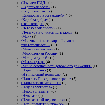
«Изучаем ПДД»
(1)
«Кадетская весна»
(1)
«Кадетская слава»
(1)
«Каникулы с Росгвардией»
(45)
«Коробка добра»
(1)
«Лес Победы»
(8)
«Лето без опасности»
(1)
«Лови удачу с умной платежкой»
(2)
«Мак»
(5)
«Маленький пассажир – большая
ответственность!»
(11)
«Минута молчания»
(1)
«Многодетная Россия»
(1)
«Молоды душой»
(1)
«Мото-скутер»
(4)
«Мы за безопасность дорожного движения»
(1)
«Наркопритон»
(3)
«Начинающий водитель»
(2)
«Наш лес. Посади свое дерево»
(5)
«Наши семейные книги»
(1)
«Неделя мужества»
(1)
«Некуда спешить»
(6)
«Нелегал»
(4)
«Нелегальный перевозчик»
(1)
«Нет ненависти и вражде»
(2)