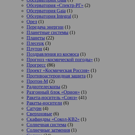
Обсерватория «Спектр-РГ»
(2)
Обсерватория Gaia
(1)
Обсерватория Integral
(1)
Орел
(1)
Передача энергии
(1)
Планетные системы
(1)
Планеты
(22)
Плесецк
(3)
Плутон
(4)
Поздравления из космоса
(1)
Прогноз «космической погоды»
(1)
Прогресс
(86)
Проект «Космическая Россия»
(1)
Противоастероидная защита
(1)
Протон-М
(2)
Радиотелескопы
(2)
Разгонный блок «Орион»
(1)
Ракета-носитель «Союз»
(41)
Ракеты-носители
(6)
Сатурн
(4)
Сверхновые
(6)
Скафандры «Сокол-КВ2»
(1)
Солнечная система
(3)
Солнечные затмения
(1)