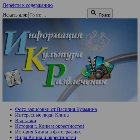
Перейти к содержанию

Искать для:
Поиск
Фото-зарисовки от Василия Кузьмина
Интересные люди Клина
Выставки
История г. Клин и окрестностей
История Клина в фотографиях
Виды Клина и окрестностей