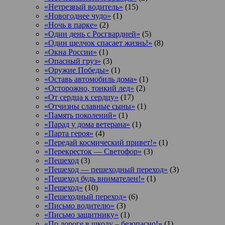
«Нетрезвый водитель»
(15)
«Новогоднее чудо»
(1)
«Ночь в парке»
(2)
«Один день с Росгвардией»
(5)
«Один щелчок спасает жизнь!»
(8)
«Окна России»
(1)
«Опасный груз»
(3)
«Оружие Победы»
(1)
«Оставь автомобиль дома»
(1)
«Осторожно, тонкий лед»
(2)
«От сердца к сердцу»
(17)
«Отчизны славные сыны»
(1)
«Память поколений»
(1)
«Парад у дома ветерана»
(1)
«Парта героя»
(4)
«Передай космический привет!»
(1)
«Перекресток — Светофор»
(3)
«Пешеход
(3)
«Пешеход — пешеходный переход»
(3)
«Пешеход будь внимателен!»
(1)
«Пешеход»
(10)
«Пешеходный переход»
(6)
«Письмо водителю»
(3)
«Письмо защитнику»
(1)
«По дороге в школу – безопасно!»
(1)