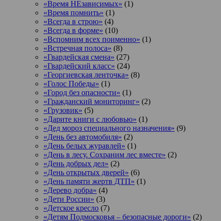
«Время НЕзависимых»
(1)
«Время помнить»
(1)
«Всегда в строю»
(4)
«Всегда в форме»
(10)
«Вспомним всех поименно»
(1)
«Встречная полоса»
(8)
«Гвардейская смена»
(27)
«Гвардейский класс»
(24)
«Георгиевская ленточка»
(8)
«Голос Победы»
(1)
«Город без опасности»
(1)
«Гражданский мониторинг»
(2)
«Грузовик»
(5)
«Дарите книги с любовью»
(1)
«Дед мороз специального назначения»
(9)
«День без автомобиля»
(2)
«День белых журавлей»
(1)
«День в лесу. Сохраним лес вместе»
(2)
«День добрых дел»
(2)
«День открытых дверей»
(6)
«День памяти жертв ДТП»
(1)
«Дерево добра»
(4)
«Дети России»
(3)
«Детское кресло
(7)
«Детям Подмосковья – безопасные дороги»
(2)