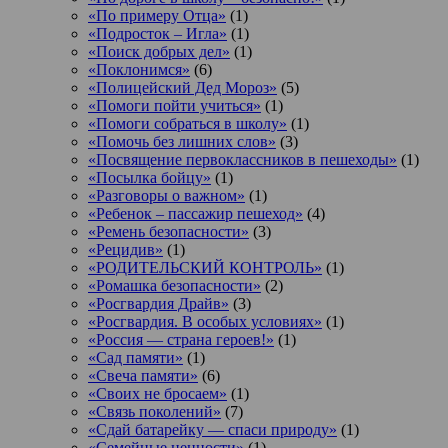
«По примеру Отца»
(1)
«Подросток ‒ Игла»
(1)
«Поиск добрых дел»
(1)
«Поклонимся»
(6)
«Полицейский Дед Мороз»
(5)
«Помоги пойти учиться»
(1)
«Помоги собраться в школу»
(1)
«Помочь без лишних слов»
(3)
«Посвящение первоклассников в пешеходы»
(1)
«Посылка бойцу»
(1)
«Разговоры о важном»
(1)
«Ребенок – пассажир пешеход»
(4)
«Ремень безопасности»
(3)
«Рецидив»
(1)
«РОДИТЕЛЬСКИЙ КОНТРОЛЬ»
(1)
«Ромашка безопасности»
(2)
«Росгвардия Драйв»
(3)
«Росгвардия. В особых условиях»
(1)
«Россия — страна героев!»
(1)
«Сад памяти»
(1)
«Свеча памяти»
(6)
«Своих не бросаем»
(1)
«Связь поколений»
(7)
«Сдай батарейку — спаси природу»
(1)
«Семейные ценности»
(1)