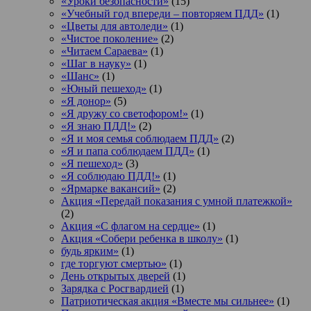
«Уроки безопасности»
(15)
«Учебный год впереди – повторяем ПДД»
(1)
«Цветы для автоледи»
(1)
«Чистое поколение»
(2)
«Читаем Сараева»
(1)
«Шаг в науку»
(1)
«Шанс»
(1)
«Юный пешеход»
(1)
«Я донор»
(5)
«Я дружу со светофором!»
(1)
«Я знаю ПДД!»
(2)
«Я и моя семья соблюдаем ПДД»
(2)
«Я и папа соблюдаем ПДД»
(1)
«Я пешеход»
(3)
«Я соблюдаю ПДД!»
(1)
«Ярмарке вакансий»
(2)
Акция «Передай показания с умной платежкой»
(2)
Акция «С флагом на сердце»
(1)
Акция «Собери ребенка в школу»
(1)
будь ярким»
(1)
где торгуют смертью»
(1)
День открытых дверей
(1)
Зарядка с Росгвардией
(1)
Патриотическая акция «Вместе мы сильнее»
(1)