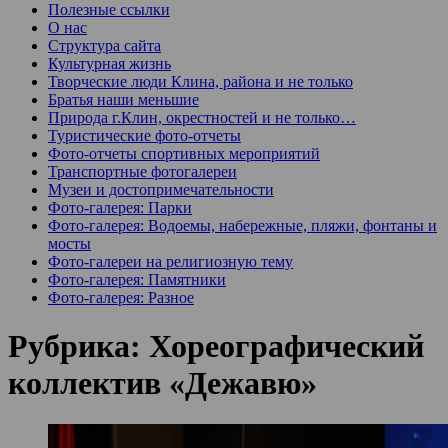
Полезные ссылки
О нас
Структура сайта
Культурная жизнь
Творческие люди Клина, района и не только
Братья наши меньшие
Природа г.Клин, окрестностей и не только…
Туристические фото-отчеты
Фото-отчеты спортивных мероприятий
Транспортные фотогалереи
Музеи и достопримечательности
Фото-галерея: Парки
Фото-галерея: Водоемы, набережные, пляжи, фонтаны и
мосты
Фото-галереи на религиозную тему
Фото-галерея: Памятники
Фото-галерея: Разное
Рубрика:
Хореографический
коллектив «Дежавю»