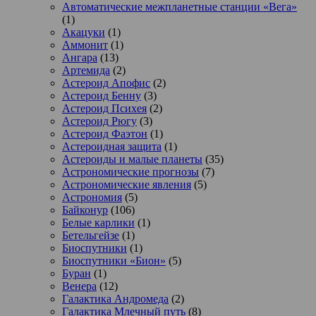
Автоматические межпланетные станции «Вега»
(1)
Акацуки
(1)
Аммонит
(1)
Ангара
(13)
Артемида
(2)
Астероид Апофис
(2)
Астероид Бенну
(3)
Астероид Психея
(2)
Астероид Рюгу
(3)
Астероид Фаэтон
(1)
Астероидная защита
(1)
Астероиды и малые планеты
(35)
Астрономические прогнозы
(7)
Астрономические явления
(5)
Астрономия
(5)
Байконур
(106)
Белые карлики
(1)
Бетельгейзе
(1)
Биоспутники
(1)
Биоспутники «Бион»
(5)
Буран
(1)
Венера
(12)
Галактика Андромеда
(2)
Галактика Млечный путь
(8)