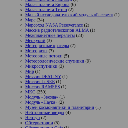
Малая планета Европа
(6)
Малая планета Титан
(2)
Малый исследовательский модуль «Рассвет»
(1)
Марс
(34)
Марсоход NASA Perseverance
(2)
Массив радиотелескопов ALMA
(1)
Межпланетные перелеты
(23)
Меркурий
(3)
Метеоритные кратеры
(7)
Метеориты
(3)
Метеорные потоки
(5)
Метеорологические спутники
(9)
Микроспутники
(3)
Мир
(1)
Миссия DESTINY
(1)
Миссия LuSEE
(1)
Миссия RAMSES
(1)
МКС
(259)
Модуль «Звезда»
(1)
Модуль «Наука»
(2)
Музеи космонавтики и планетарии
(1)
Нейтронные звезды
(4)
Нептун
(2)
Обсерватории
(5)
Обсерватории Gaia
(1)