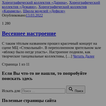
Хореографический коллектив «Дарина»
,
Хореографический
коллектив «Дежавю»
,
Хореографический коллектив
«Карамель»
,
Школа моделей «Дефиле»
Опубликовано
13.03.2022
1 280
Весеннее настроение
С таким тёплым названием прошел красочный концерт на
сцене МЦ «Стекольный». В переполненном зрительном зале
«яблоку было негде упасть». Настроение подняли, как
творческие танцевальные коллективы, […]
Читать Далее
Страница 1 из 1
1
Если Вы что-то не нашли, то попробуйте
поискать здесь

Искать для:
Поиск
Полезные страницы сайта