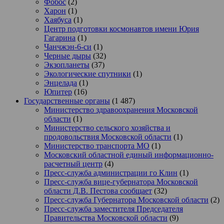
Фобос
(2)
Харон
(1)
Хаябуса
(1)
Центр подготовки космонавтов имени Юрия
Гагарина
(1)
Чанчжэн-6-си
(1)
Черные дыры
(32)
Экзопланеты
(37)
Экологические спутники
(1)
Энцелада
(1)
Юпитер
(16)
Государственные органы
(1 487)
Министерство здравоохранения Московской
области
(1)
Министерство сельского хозяйства и
продовольствия Московской области
(1)
Министерство транспорта МО
(1)
Московский областной единый информационно-
расчетный центр
(4)
Пресс-служба администрации го Клин
(1)
Пресс-служба вице-губернатора Московской
области Д.В. Пестова сообщает
(32)
Пресс-служба Губернатора Московской области
(2)
Пресс-служба заместителя Председателя
Правительства Московской области
(9)