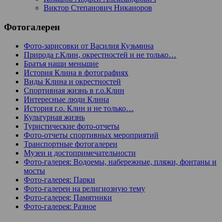
Виктор Степанович Никаноров
Фотогалереи
Фото-зарисовки от Василия Кузьмина
Природа г.Клин, окрестностей и не только…
Братья наши меньшие
История Клина в фотографиях
Виды Клина и окрестностей
Спортивная жизнь в г.о.Клин
Интересные люди Клина
История г.о. Клин и не только…
Культурная жизнь
Туристические фото-отчеты
Фото-отчеты спортивных мероприятий
Транспортные фотогалереи
Музеи и достопримечательности
Фото-галерея: Водоемы, набережные, пляжи, фонтаны и
мосты
Фото-галерея: Парки
Фото-галереи на религиозную тему
Фото-галерея: Памятники
Фото-галерея: Разное