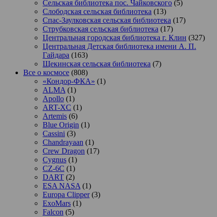
Сельская библиотека пос. Чайковского
(5)
Слободская сельская библиотека
(13)
Спас-Заулковская сельская библиотека
(17)
Струбковская сельская библиотека
(17)
Центральная городская библиотека г. Клин
(327)
Центральная Детская библиотека имени А. П.
Гайдара
(163)
Щекинская сельская библиотека
(7)
Все о космосе
(808)
«Кондор-ФКА»
(1)
ALMA
(1)
Apollo
(1)
ART-XC
(1)
Artemis
(6)
Blue Origin
(1)
Cassini
(3)
Chandrayaan
(1)
Crew Dragon
(17)
Cygnus
(1)
CZ-6C
(1)
DART
(2)
ESA NASA
(1)
Europa Clipper
(3)
ExoMars
(1)
Falcon
(5)