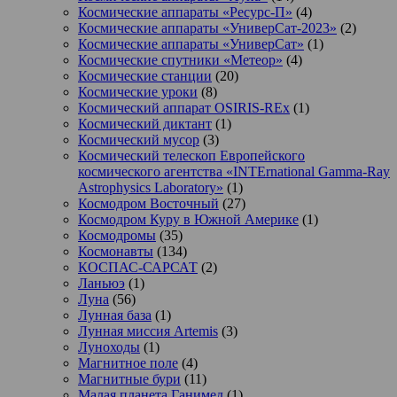
Космические аппараты «Ресурс-П»
(4)
Космические аппараты «УниверСат-2023»
(2)
Космические аппараты «УниверСат»
(1)
Космические спутники «Метеор»
(4)
Космические станции
(20)
Космические уроки
(8)
Космический аппарат OSIRIS-REx
(1)
Космический диктант
(1)
Космический мусор
(3)
Космический телескоп Европейского
космического агентства «INTErnational Gamma-Ray
Astrophysics Laboratory»
(1)
Космодром Восточный
(27)
Космодром Куру в Южной Америке
(1)
Космодромы
(35)
Космонавты
(134)
КОСПАС-САРСАТ
(2)
Ланьюэ
(1)
Луна
(56)
Лунная база
(1)
Лунная миссия Artemis
(3)
Луноходы
(1)
Магнитное поле
(4)
Магнитные бури
(11)
Малая планета Ганимед
(1)