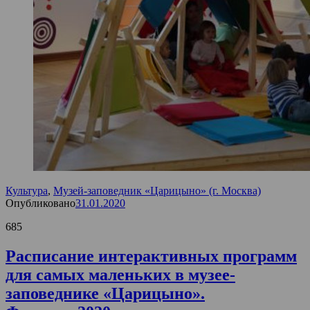
Культура
,
Музей-заповедник «Царицыно» (г. Москва)
Опубликовано
31.01.2020
685
Расписание интерактивных программ
для самых маленьких в музее-
заповеднике «Царицыно».