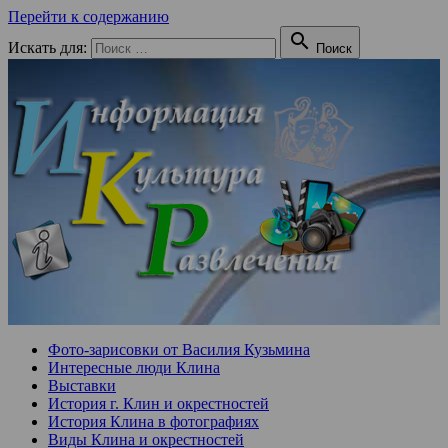
Перейти к содержанию

Искать для:
Поиск
Фото-зарисовки от Василия Кузьмина
Интересные люди Клина
Выставки
История г. Клин и окрестностей
История Клина в фотографиях
Виды Клина и окрестностей