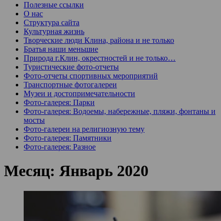
Полезные ссылки
О нас
Структура сайта
Культурная жизнь
Творческие люди Клина, района и не только
Братья наши меньшие
Природа г.Клин, окрестностей и не только…
Туристические фото-отчеты
Фото-отчеты спортивных мероприятий
Транспортные фотогалереи
Музеи и достопримечательности
Фото-галерея: Парки
Фото-галерея: Водоемы, набережные, пляжи, фонтаны и
мосты
Фото-галереи на религиозную тему
Фото-галерея: Памятники
Фото-галерея: Разное
Месяц:
Январь 2020