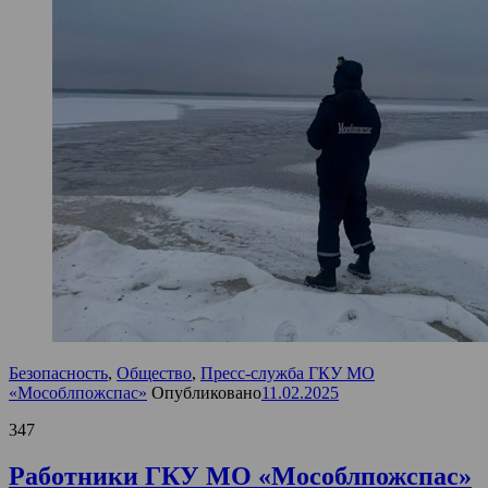
Безопасность
,
Общество
,
Пресс-служба ГКУ МО
«Мособлпожспас»
Опубликовано
11.02.2025
347
Работники ГКУ МО «Мособлпожспас»