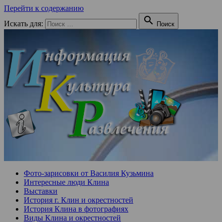
Перейти к содержанию

Искать для:
Поиск
Фото-зарисовки от Василия Кузьмина
Интересные люди Клина
Выставки
История г. Клин и окрестностей
История Клина в фотографиях
Виды Клина и окрестностей