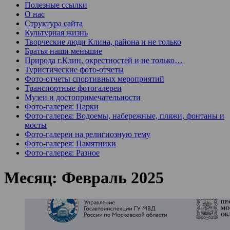
Полезные ссылки
О нас
Структура сайта
Культурная жизнь
Творческие люди Клина, района и не только
Братья наши меньшие
Природа г.Клин, окрестностей и не только…
Туристические фото-отчеты
Фото-отчеты спортивных мероприятий
Транспортные фотогалереи
Музеи и достопримечательности
Фото-галерея: Парки
Фото-галерея: Водоемы, набережные, пляжи, фонтаны и
мосты
Фото-галереи на религиозную тему
Фото-галерея: Памятники
Фото-галерея: Разное
Месяц:
Февраль 2025