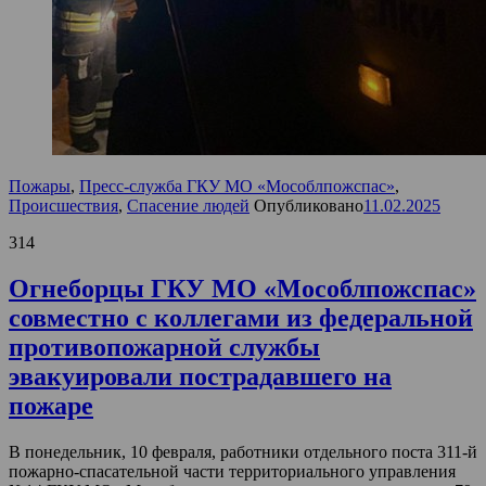
Пожары
,
Пресс-служба ГКУ МО «Мособлпожспас»
,
Происшествия
,
Спасение людей
Опубликовано
11.02.2025
314
Огнеборцы ГКУ МО «Мособлпожспас»
совместно с коллегами из федеральной
противопожарной службы
эвакуировали пострадавшего на
пожаре
В понедельник, 10 февраля, работники отдельного поста 311-й
пожарно-спасательной части территориального управления