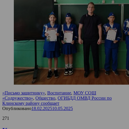
«Письмо защитнику»
,
Воспитание
,
МОУ СОШ
«Содружество»
,
Общество
,
ОГИБДД ОМВД России по
Клинскому району сообщает
Опубликовано
18.02.2025
10.05.2025
271