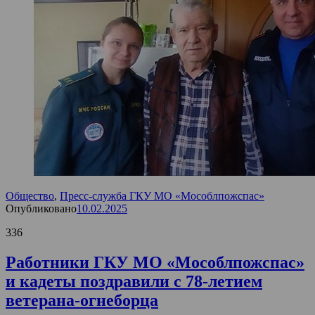
Общество
,
Пресс-служба ГКУ МО «Мособлпожспас»
Опубликовано
10.02.2025
336
Работники ГКУ МО «Мособлпожспас»
и кадеты поздравили с 78-летием
ветерана-огнеборца