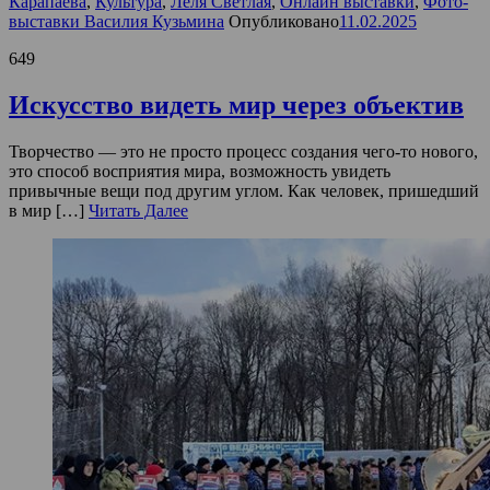
Карапаева
,
Культура
,
Лёля Светлая
,
Онлайн выставки
,
Фото-
выставки Василия Кузьмина
Опубликовано
11.02.2025
649
Искусство видеть мир через объектив
Творчество — это не просто процесс создания чего-то нового,
это способ восприятия мира, возможность увидеть
привычные вещи под другим углом. Как человек, пришедший
в мир […]
Читать Далее