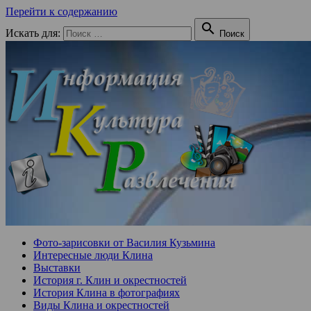
Перейти к содержанию

Искать для:
Поиск
Фото-зарисовки от Василия Кузьмина
Интересные люди Клина
Выставки
История г. Клин и окрестностей
История Клина в фотографиях
Виды Клина и окрестностей