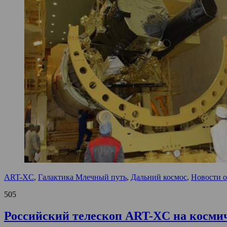
ART-XC
,
Галактика Млечный путь
,
Дальний космос
,
Новости о
505
Российский телескоп ART-XC на космич