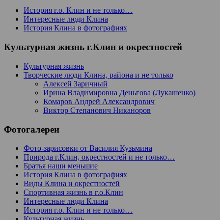
История г.о. Клин и не только…
Интересные люди Клина
История Клина в фотографиях
Культурная жизнь г.Клин и окрестностей
Культурная жизнь
Творческие люди Клина, района и не только
Алексей Заричный
Ирина Владимировна Деньгова (Лукашенко)
Комаров Андрей Александрович
Виктор Степанович Никаноров
Фотогалереи
Фото-зарисовки от Василия Кузьмина
Природа г.Клин, окрестностей и не только…
Братья наши меньшие
История Клина в фотографиях
Виды Клина и окрестностей
Спортивная жизнь в г.о.Клин
Интересные люди Клина
История г.о. Клин и не только…
Культурная жизнь