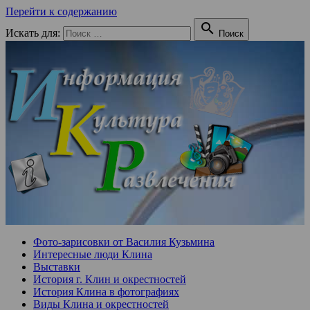
Перейти к содержанию

Искать для:
Поиск
Фото-зарисовки от Василия Кузьмина
Интересные люди Клина
Выставки
История г. Клин и окрестностей
История Клина в фотографиях
Виды Клина и окрестностей