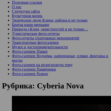
Полезные ссылки
О нас
Структура сайта
Культурная жизнь
Творческие люди Клина, района и не только
Братья наши меньшие
Природа г.Клин, окрестностей и не только…
Туристические фото-отчеты
Фото-отчеты спортивных мероприятий
Транспортные фотогалереи
Музеи и достопримечательности
Фото-галерея: Парки
Фото-галерея: Водоемы, набережные, пляжи, фонтаны и
мосты
Фото-галереи на религиозную тему
Фото-галерея: Памятники
Фото-галерея: Разное
Рубрика:
Cyberia Nova