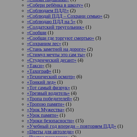
«Собери ребёнка в школу»
(1)
«Соблюдаем ПДД!»
(2)
«Соблюдай ПДД – Сохрани семью»
(2)
«Соблюдаю ПДД на 5»
(3)
«Солдатский треугольник»
(1)
«Сообщи
(1)
«Сообщи где торгуют смертью»
(3)
«Сохраним лес»
(1)
«Стань заметней на дороге»
(2)
«Стимул мечты это сам ты»
(1)
«Студенческий десант»
(4)
«Такси»
(5)
«Тахограф»
(11)
«Технический осмотр»
(6)
«Тонкий лед»
(1)
«Тот самый физрук»
(1)
«Трезвый водитель»
(4)
«Тропа победителей»
(2)
«Тропою памяти»
(1)
«Урок Мужества»
(51)
«Урок памяти»
(1)
«Уроки безопасности»
(15)
«Учебный год впереди – повторяем ПДД»
(1)
«Цветы для автоледи»
(1)