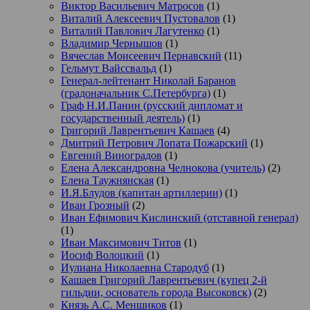
Виктор Васильевич Матросов
(1)
Виталий Алексеевич Пустовалов
(1)
Виталий Павлович Лагутенко
(1)
Владимир Чернышов
(1)
Вячеслав Моисеевич Пернавский
(11)
Гельмут Вайссвальд
(1)
Генерал-лейтенант Николай Баранов
(градоначальник С.Петербурга)
(1)
Граф Н.И.Панин (русский дипломат и
государственный деятель)
(1)
Григорий Лаврентьевич Кашаев
(4)
Дмитрий Петрович Лопата Пожарский
(1)
Евгений Виноградов
(1)
Елена Александровна Челнокова (учитель)
(2)
Елена Таужнянская
(1)
И.Я.Блудов (капитан артиллерии)
(1)
Иван Грозный
(2)
Иван Ефимович Кислинский (отставной генерал)
(1)
Иван Максимович Титов
(1)
Иосиф Волоцкий
(1)
Иулиана Николаевна Стародуб
(1)
Кашаев Григорий Лаврентьевич (купец 2-й
гильдии, основатель города Высоковск)
(2)
Князь А.С. Меншиков
(1)