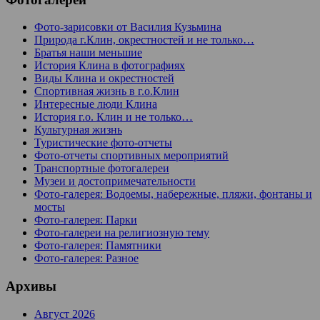
Фото-зарисовки от Василия Кузьмина
Природа г.Клин, окрестностей и не только…
Братья наши меньшие
История Клина в фотографиях
Виды Клина и окрестностей
Спортивная жизнь в г.о.Клин
Интересные люди Клина
История г.о. Клин и не только…
Культурная жизнь
Туристические фото-отчеты
Фото-отчеты спортивных мероприятий
Транспортные фотогалереи
Музеи и достопримечательности
Фото-галерея: Водоемы, набережные, пляжи, фонтаны и
мосты
Фото-галерея: Парки
Фото-галереи на религиозную тему
Фото-галерея: Памятники
Фото-галерея: Разное
Архивы
Август 2026