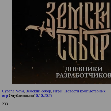
Cyberia Nova
,
Земский собор
,
Игры
,
Новости компьютерных
игр
Опубликовано
10.10.2025
233