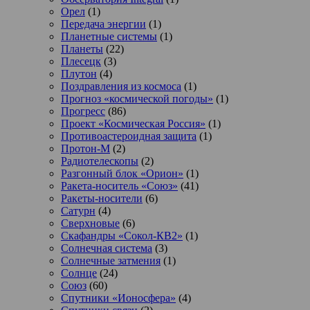
Орел
(1)
Передача энергии
(1)
Планетные системы
(1)
Планеты
(22)
Плесецк
(3)
Плутон
(4)
Поздравления из космоса
(1)
Прогноз «космической погоды»
(1)
Прогресс
(86)
Проект «Космическая Россия»
(1)
Противоастероидная защита
(1)
Протон-М
(2)
Радиотелескопы
(2)
Разгонный блок «Орион»
(1)
Ракета-носитель «Союз»
(41)
Ракеты-носители
(6)
Сатурн
(4)
Сверхновые
(6)
Скафандры «Сокол-КВ2»
(1)
Солнечная система
(3)
Солнечные затмения
(1)
Солнце
(24)
Союз
(60)
Спутники «Ионосфера»
(4)