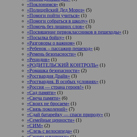
«Поклонимся»
(6)
«Полицейский Дед Мороз»
(5)
«Помоги пойти учиться»
(1)
«Помоги собраться в школу»
(1)
«Помочь без лишних слов»
(3)
«Посвящение первоклассников в пешеходы»
(1)
«Посылка бойцу»
(1)
«Разговоры о важном»
(1)
«Ребенок – пассажир пешеход»
(4)
«Ремень безопасности»
(3)
«Рецидив»
(1)
«РОДИТЕЛЬСКИЙ КОНТРОЛЬ»
(1)
«Ромашка безопасности»
(2)
«Росгвардия Драйв»
(3)
«Росгвардия. В особых условиях»
(1)
«Россия — страна героев!»
(1)
«Сад памяти»
(1)
«Свеча памяти»
(6)
«Своих не бросаем»
(1)
«Связь поколений»
(7)
«Сдай батарейку — спаси природу»
(1)
«Семейные ценности»
(1)
«СИМ»
(2)
«Слезь с велосипеда»
(1)
«Сними наушники»
(1)