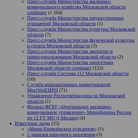
Пресс-служба Министерства жилищно-
коммунального хозяйства Московской области
сообщает
(1 264)
Пресс-служба Министерства имущественных
отношений Московской области
(1)
Пресс-служба Министерства культуры Московской
области
(7)
Пресс-служба Министерства физической культуры
и спорта Московской области
(3)
Пресс-служба Министерства экологии и
природопользования Московской области
(2)
Пресс-служба Министерства энергетики
Московской области сообщает
(122)
Пресс-служба Система-112 Московской области
(10)
Служба корпоративных коммуникаций
МосОблЕИРЦ
(71)
Управление Роспотребнадзора по Московской
области
(1)
Филиал ФГБУ «Центральное жилищно-
коммунальное управление» Минобороны России
по 12 ГУ МО (г.Москва)
(4)
Известные люди
(55)
«Марш Кремлёвских курсантов»
(1)
2 дивизия народного ополчения
(3)