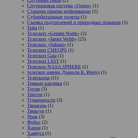
Спутники связи
(2)
Спутниковая система «Гонец»
(1)
Станции приема информации
(1)
Суборбитальные полеты
(1)
Съемка подтоплений и природных пожаров
(1)
Тейя
(1)
Телескоп «Gemini North»
(2)
Телескоп «James Webb»
(25)
Телескоп «Subaru»
(1)
Телескоп CHEOPS
(1)
Телескоп Gaia
(1)
Телескоп LSST
(1)
Телескоп NASA SPHERE
(1)
телескоп имени Дэниела К. Иноуэ
(1)
Телескопы
(11)
Темные карлики
(1)
Титан
(3)
Тритон
(1)
Туманнности
(3)
Тяньвэнь
(1)
Тяньгун
(1)
Уран
(3)
Фобос
(2)
Харон
(1)
Хаябуса
(1)