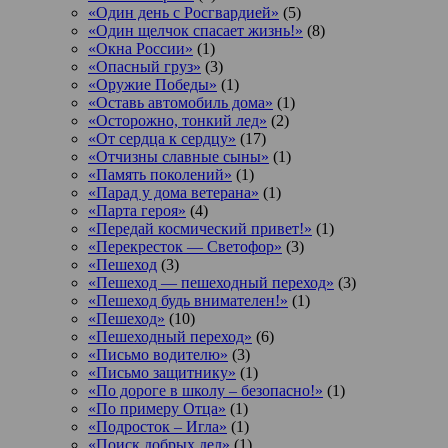
«Один день с Росгвардией»
(5)
«Один щелчок спасает жизнь!»
(8)
«Окна России»
(1)
«Опасный груз»
(3)
«Оружие Победы»
(1)
«Оставь автомобиль дома»
(1)
«Осторожно, тонкий лед»
(2)
«От сердца к сердцу»
(17)
«Отчизны славные сыны»
(1)
«Память поколений»
(1)
«Парад у дома ветерана»
(1)
«Парта героя»
(4)
«Передай космический привет!»
(1)
«Перекресток — Светофор»
(3)
«Пешеход
(3)
«Пешеход — пешеходный переход»
(3)
«Пешеход будь внимателен!»
(1)
«Пешеход»
(10)
«Пешеходный переход»
(6)
«Письмо водителю»
(3)
«Письмо защитнику»
(1)
«По дороге в школу – безопасно!»
(1)
«По примеру Отца»
(1)
«Подросток ‒ Игла»
(1)
«Поиск добрых дел»
(1)