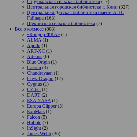
Струбковская сельская библиотека
(17)
Центральная городская библиотека г. Клин
(327)
Центральная Детская библиотека имени А. П.
Гайдара
(163)
Щекинская сельская библиотека
(7)
Все о космосе
(808)
«Кондор-ФКА»
(1)
ALMA
(1)
Apollo
(1)
ART-XC
(1)
Artemis
(6)
Blue Origin
(1)
Cassini
(3)
Chandrayaan
(1)
Crew Dragon
(17)
Cygnus
(1)
CZ-6C
(1)
DART
(2)
ESA NASA
(1)
Europa Clipper
(3)
ExoMars
(1)
Falcon
(5)
Hubble
(7)
InSight
(2)
James Webb
(36)