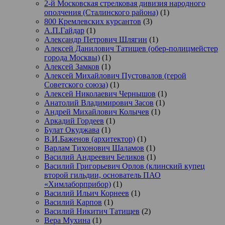
2-й Московская стрелковая дивизия народного
ополчения (Сталинского района)
(1)
800 Кремлевских курсантов
(3)
А.П.Гайдар
(1)
Александр Петрович Шлягин
(1)
Алексей Данилович Татищев (обер-полицмейстер
города Москвы)
(1)
Алексей Замков
(1)
Алексей Михайлович Пустовалов (герой
Советского союза)
(1)
Алексей Николаевич Чернышов
(1)
Анатолий Владимирович Засов
(1)
Андрей Михайлович Колычев
(1)
Аркадий Гордеев
(1)
Булат Окуджава
(1)
В.И.Баженов (архитектор)
(1)
Варлам Тихонович Шаламов
(1)
Василий Андреевич Беликов
(1)
Василий Григорьевич Орлов (клинский купец
второй гильдии, основатель ПАО
«Химлаборприбор)
(1)
Василий Ильич Корнеев
(1)
Василий Карпов
(1)
Василий Никитич Татищев
(2)
Вера Мухина
(1)