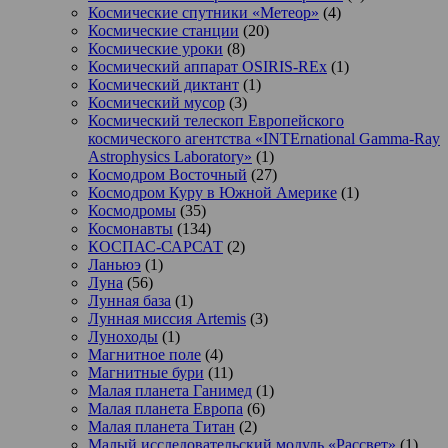
Космические спутники «Метеор»
(4)
Космические станции
(20)
Космические уроки
(8)
Космический аппарат OSIRIS-REx
(1)
Космический диктант
(1)
Космический мусор
(3)
Космический телескоп Европейского
космического агентства «INTErnational Gamma-Ray
Astrophysics Laboratory»
(1)
Космодром Восточный
(27)
Космодром Куру в Южной Америке
(1)
Космодромы
(35)
Космонавты
(134)
КОСПАС-САРСАТ
(2)
Ланьюэ
(1)
Луна
(56)
Лунная база
(1)
Лунная миссия Artemis
(3)
Луноходы
(1)
Магнитное поле
(4)
Магнитные бури
(11)
Малая планета Ганимед
(1)
Малая планета Европа
(6)
Малая планета Титан
(2)
Малый исследовательский модуль «Рассвет»
(1)