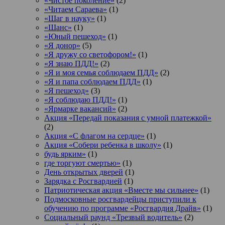
«Чистое поколение»
(2)
«Читаем Сараева»
(1)
«Шаг в науку»
(1)
«Шанс»
(1)
«Юный пешеход»
(1)
«Я донор»
(5)
«Я дружу со светофором!»
(1)
«Я знаю ПДД!»
(2)
«Я и моя семья соблюдаем ПДД»
(2)
«Я и папа соблюдаем ПДД»
(1)
«Я пешеход»
(3)
«Я соблюдаю ПДД!»
(1)
«Ярмарке вакансий»
(2)
Акция «Передай показания с умной платежкой»
(2)
Акция «С флагом на сердце»
(1)
Акция «Собери ребенка в школу»
(1)
будь ярким»
(1)
где торгуют смертью»
(1)
День открытых дверей
(1)
Зарядка с Росгвардией
(1)
Патриотическая акция «Вместе мы сильнее»
(1)
Подмосковные росгвардейцы приступили к
обучению по программе «Росгвардия Драйв»
(1)
Социальный раунд «Трезвый водитель»
(2)