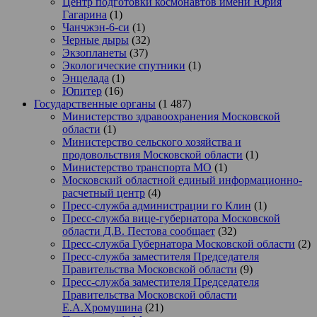
Центр подготовки космонавтов имени Юрия
Гагарина
(1)
Чанчжэн-6-си
(1)
Черные дыры
(32)
Экзопланеты
(37)
Экологические спутники
(1)
Энцелада
(1)
Юпитер
(16)
Государственные органы
(1 487)
Министерство здравоохранения Московской
области
(1)
Министерство сельского хозяйства и
продовольствия Московской области
(1)
Министерство транспорта МО
(1)
Московский областной единый информационно-
расчетный центр
(4)
Пресс-служба администрации го Клин
(1)
Пресс-служба вице-губернатора Московской
области Д.В. Пестова сообщает
(32)
Пресс-служба Губернатора Московской области
(2)
Пресс-служба заместителя Председателя
Правительства Московской области
(9)
Пресс-служба заместителя Председателя
Правительства Московской области
Е.А.Хромушина
(21)