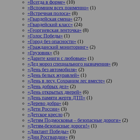
«Всегда в форме»
(10)
«Вспомним всех поименно»
(1)
«Встречная полоса»
(8)
«Гвардейская смена»
(27)
«Гвардейский класс»
(24)
«Георгиевская ленточка»
(8)
«Голос Победы»
(1)
«Город без опасности»
(1)
«Гражданский мониторинг»
(2)
«Грузовик»
(5)
«Дарите книги с любовью»
(1)
«Дед мороз специального назначения»
(9)
«День без автомобиля»
(2)
«День белых журавлей»
(1)
«День в лесу. Сохраним лес вместе»
(2)
«День добрых дел»
(2)
«День открытых дверей»
(6)
«День памяти жертв ДТП»
(1)
«Дерево добра»
(4)
«Дети России»
(3)
«Детское кресло
(7)
«Детям Подмосковья – безопасные дороги»
(2)
«Детям-безопасные дороги!»
(1)
«Диктант Победы»
(3)
«Дни Росгвардии»
(9)