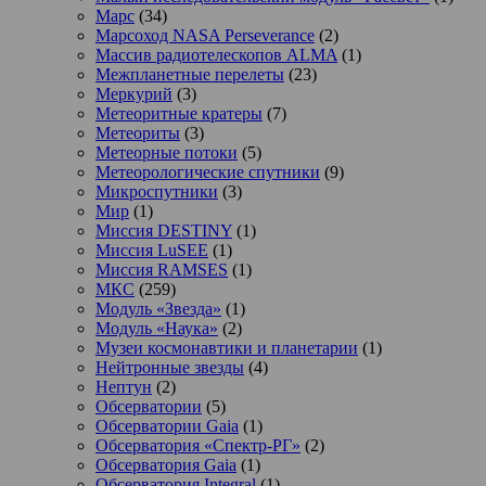
Марс
(34)
Марсоход NASA Perseverance
(2)
Массив радиотелескопов ALMA
(1)
Межпланетные перелеты
(23)
Меркурий
(3)
Метеоритные кратеры
(7)
Метеориты
(3)
Метеорные потоки
(5)
Метеорологические спутники
(9)
Микроспутники
(3)
Мир
(1)
Миссия DESTINY
(1)
Миссия LuSEE
(1)
Миссия RAMSES
(1)
МКС
(259)
Модуль «Звезда»
(1)
Модуль «Наука»
(2)
Музеи космонавтики и планетарии
(1)
Нейтронные звезды
(4)
Нептун
(2)
Обсерватории
(5)
Обсерватории Gaia
(1)
Обсерватория «Спектр-РГ»
(2)
Обсерватория Gaia
(1)
Обсерватория Integral
(1)