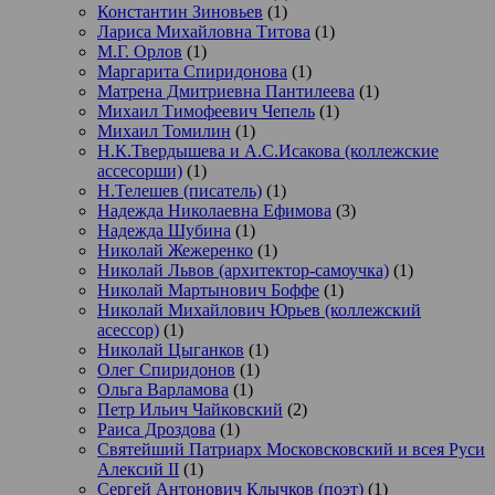
Константин Зиновьев
(1)
Лариса Михайловна Титова
(1)
М.Г. Орлов
(1)
Маргарита Спиридонова
(1)
Матрена Дмитриевна Пантилеева
(1)
Михаил Тимофеевич Чепель
(1)
Михаил Томилин
(1)
Н.К.Твердышева и А.С.Исакова (коллежские
ассесорши)
(1)
Н.Телешев (писатель)
(1)
Надежда Николаевна Ефимова
(3)
Надежда Шубина
(1)
Николай Жежеренко
(1)
Николай Львов (архитектор-самоучка)
(1)
Николай Мартынович Боффе
(1)
Николай Михайлович Юрьев (коллежский
асессор)
(1)
Николай Цыганков
(1)
Олег Спиридонов
(1)
Ольга Варламова
(1)
Петр Ильич Чайковский
(2)
Раиса Дроздова
(1)
Святейший Патриарх Московсковский и всея Руси
Алексий II
(1)
Сергей Антонович Клычков (поэт)
(1)