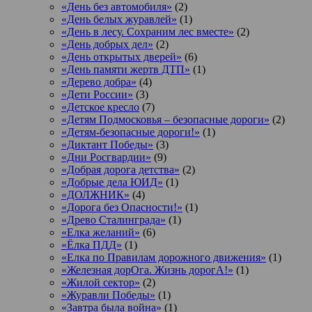
«День без автомобиля»
(2)
«День белых журавлей»
(1)
«День в лесу. Сохраним лес вместе»
(2)
«День добрых дел»
(2)
«День открытых дверей»
(6)
«День памяти жертв ДТП»
(1)
«Дерево добра»
(4)
«Дети России»
(3)
«Детское кресло
(7)
«Детям Подмосковья – безопасные дороги»
(2)
«Детям-безопасные дороги!»
(1)
«Диктант Победы»
(3)
«Дни Росгвардии»
(9)
«Добрая дорога детства»
(2)
«Добрые дела ЮИД»
(1)
«ДОЛЖНИК»
(4)
«Дорога без Опасности!»
(1)
«Древо Сталинграда»
(1)
«Елка желаний»
(6)
«Ёлка ПДД»
(1)
«Елка по Правилам дорожного движения»
(1)
«Железная дорОга. Жизнь дорогА!»
(1)
«Жилой сектор»
(2)
«Журавли Победы»
(1)
«Завтра была война»
(1)