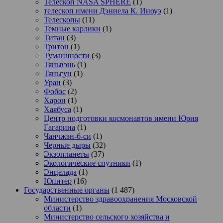
Телескоп NASA SPHERE
(1)
телескоп имени Дэниела К. Иноуэ
(1)
Телескопы
(11)
Темные карлики
(1)
Титан
(3)
Тритон
(1)
Туманнности
(3)
Тяньвэнь
(1)
Тяньгун
(1)
Уран
(3)
Фобос
(2)
Харон
(1)
Хаябуса
(1)
Центр подготовки космонавтов имени Юрия
Гагарина
(1)
Чанчжэн-6-си
(1)
Черные дыры
(32)
Экзопланеты
(37)
Экологические спутники
(1)
Энцелада
(1)
Юпитер
(16)
Государственные органы
(1 487)
Министерство здравоохранения Московской
области
(1)
Министерство сельского хозяйства и