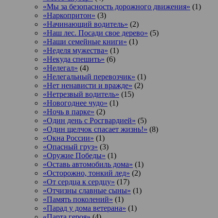
«Мы за безопасность дорожного движения»
(1)
«Наркопритон»
(3)
«Начинающий водитель»
(2)
«Наш лес. Посади свое дерево»
(5)
«Наши семейные книги»
(1)
«Неделя мужества»
(1)
«Некуда спешить»
(6)
«Нелегал»
(4)
«Нелегальный перевозчик»
(1)
«Нет ненависти и вражде»
(2)
«Нетрезвый водитель»
(15)
«Новогоднее чудо»
(1)
«Ночь в парке»
(2)
«Один день с Росгвардией»
(5)
«Один щелчок спасает жизнь!»
(8)
«Окна России»
(1)
«Опасный груз»
(3)
«Оружие Победы»
(1)
«Оставь автомобиль дома»
(1)
«Осторожно, тонкий лед»
(2)
«От сердца к сердцу»
(17)
«Отчизны славные сыны»
(1)
«Память поколений»
(1)
«Парад у дома ветерана»
(1)
«Парта героя»
(4)