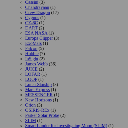
Cassini
(3)
Chandrayaan
(1)
Crew Dragon
(17)
Cygnus
(1)
CZ-6C
(1)
DART
(2)
ESA NASA
(1)
Europa Clipper
(3)
ExoMars
(1)
Falcon
(5)
Hubble
(7)
InSight
(2)
James Webb
(36)
JUICE
(2)
LOFAR
(1)
LOOP
(1)
Lunar Starship
(3)
Mars Express
(1)
MESSENGER
(1)
New Horizons
(1)
Orion
(3)
OSIRIS-REx
(1)
Parker Solar Probe
(2)
SLIM
(1)
Smart Lander for Investigating Moon (SLIM)
(1)