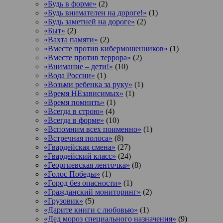
«Будь в форме»
(2)
«Будь внимателен на дороге!»
(1)
«Будь заметней на дороге»
(2)
«Быт»
(2)
«Вахта памяти»
(2)
«Вместе против кибермошенников»
(1)
«Вместе против террора»
(2)
«Внимание – дети!»
(10)
«Вода России»
(1)
«Возьми ребенка за руку»
(1)
«Время НЕзависимых»
(1)
«Время помнить»
(1)
«Всегда в строю»
(4)
«Всегда в форме»
(10)
«Вспомним всех поименно»
(1)
«Встречная полоса»
(8)
«Гвардейская смена»
(27)
«Гвардейский класс»
(24)
«Георгиевская ленточка»
(8)
«Голос Победы»
(1)
«Город без опасности»
(1)
«Гражданский мониторинг»
(2)
«Грузовик»
(5)
«Дарите книги с любовью»
(1)
«Дед мороз специального назначения»
(9)