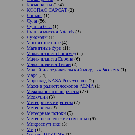
Космонавты
(134)
КОСПАС-САРСАТ
(2)
Ланьюэ
(1)
Луна
(56)
Лунная база
(1)
Лунная миссия Artemis
(3)
Луноходы
(1)
Магнитное поле
(4)
Магнитные бури
(11)
Малая планета Ганимед
(1)
Малая планета Европа
(6)
Малая планета Титан
(2)
Малый исследовательский модуль «Рассвет»
(1)
Марс
(34)
Марсоход NASA Perseverance
(2)
Массив радиотелескопов ALMA
(1)
Межпланетные перелеты
(23)
Меркурий
(3)
Метеоритные кратеры
(7)
Метеориты
(3)
Метеорные потоки
(5)
Метеорологические спутники
(9)
Микроспутники
(3)
Мир
(1)
Миссия DESTINY
(1)