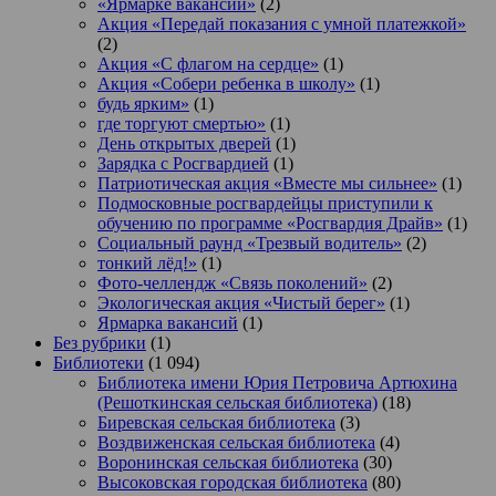
«Ярмарке вакансий»
(2)
Акция «Передай показания с умной платежкой»
(2)
Акция «С флагом на сердце»
(1)
Акция «Собери ребенка в школу»
(1)
будь ярким»
(1)
где торгуют смертью»
(1)
День открытых дверей
(1)
Зарядка с Росгвардией
(1)
Патриотическая акция «Вместе мы сильнее»
(1)
Подмосковные росгвардейцы приступили к
обучению по программе «Росгвардия Драйв»
(1)
Социальный раунд «Трезвый водитель»
(2)
тонкий лёд!»
(1)
Фото-челлендж «Связь поколений»
(2)
Экологическая акция «Чистый берег»
(1)
Ярмарка вакансий
(1)
Без рубрики
(1)
Библиотеки
(1 094)
Библиотека имени Юрия Петровича Артюхина
(Решоткинская сельская библиотека)
(18)
Биревская сельская библиотека
(3)
Воздвиженская сельская библиотека
(4)
Воронинская сельская библиотека
(30)
Высоковская городская библиотека
(80)