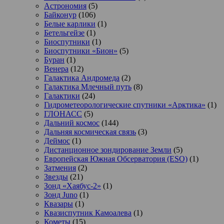
Астрономия
(5)
Байконур
(106)
Белые карлики
(1)
Бетельгейзе
(1)
Биоспутники
(1)
Биоспутники «Бион»
(5)
Буран
(1)
Венера
(12)
Галактика Андромеда
(2)
Галактика Млечный путь
(8)
Галактики
(24)
Гидрометеорологические спутники «Арктика»
(1)
ГЛОНАСС
(5)
Дальний космос
(144)
Дальняя космическая связь
(3)
Деймос
(1)
Дистанционное зондирование Земли
(5)
Европейская Южная Обсерватория (ESO)
(1)
Затмения
(2)
Звезды
(21)
Зонд «Хаябус-2»
(1)
Зонд Juno
(1)
Квазары
(1)
Квазиспутник Камоалева
(1)
Кометы
(15)