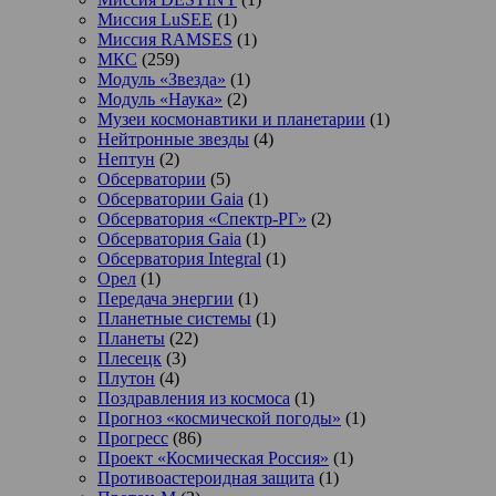
Миссия LuSEE
(1)
Миссия RAMSES
(1)
МКС
(259)
Модуль «Звезда»
(1)
Модуль «Наука»
(2)
Музеи космонавтики и планетарии
(1)
Нейтронные звезды
(4)
Нептун
(2)
Обсерватории
(5)
Обсерватории Gaia
(1)
Обсерватория «Спектр-РГ»
(2)
Обсерватория Gaia
(1)
Обсерватория Integral
(1)
Орел
(1)
Передача энергии
(1)
Планетные системы
(1)
Планеты
(22)
Плесецк
(3)
Плутон
(4)
Поздравления из космоса
(1)
Прогноз «космической погоды»
(1)
Прогресс
(86)
Проект «Космическая Россия»
(1)
Противоастероидная защита
(1)