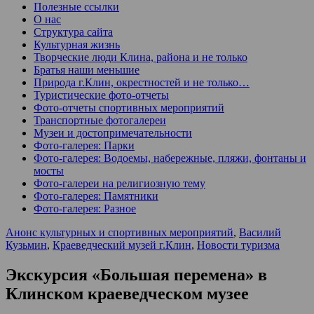
Полезные ссылки
О нас
Структура сайта
Культурная жизнь
Творческие люди Клина, района и не только
Братья наши меньшие
Природа г.Клин, окрестностей и не только…
Туристические фото-отчеты
Фото-отчеты спортивных мероприятий
Транспортные фотогалереи
Музеи и достопримечательности
Фото-галерея: Парки
Фото-галерея: Водоемы, набережные, пляжи, фонтаны и
мосты
Фото-галереи на религиозную тему
Фото-галерея: Памятники
Фото-галерея: Разное
Анонс культурных и спортивных мероприятий
,
Василий
Кузьмин
,
Краеведческий музей г.Клин
,
Новости туризма
Экскурсия «Большая перемена» в
Клинском краеведческом музее