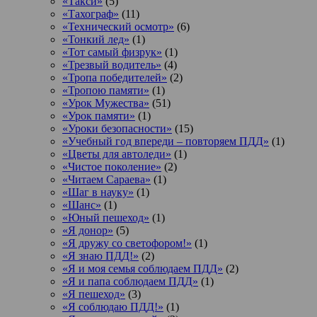
«Такси»
(5)
«Тахограф»
(11)
«Технический осмотр»
(6)
«Тонкий лед»
(1)
«Тот самый физрук»
(1)
«Трезвый водитель»
(4)
«Тропа победителей»
(2)
«Тропою памяти»
(1)
«Урок Мужества»
(51)
«Урок памяти»
(1)
«Уроки безопасности»
(15)
«Учебный год впереди – повторяем ПДД»
(1)
«Цветы для автоледи»
(1)
«Чистое поколение»
(2)
«Читаем Сараева»
(1)
«Шаг в науку»
(1)
«Шанс»
(1)
«Юный пешеход»
(1)
«Я донор»
(5)
«Я дружу со светофором!»
(1)
«Я знаю ПДД!»
(2)
«Я и моя семья соблюдаем ПДД»
(2)
«Я и папа соблюдаем ПДД»
(1)
«Я пешеход»
(3)
«Я соблюдаю ПДД!»
(1)