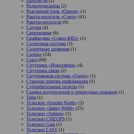
Протон-М
(2)
Радиотелескопы
(2)
Разгонный блок «Орион»
(1)
Ракета-носитель «Союз»
(41)
Ракеты-носители
(6)
Сатурн
(4)
Сверхновые
(6)
Скафандры «Сокол-КВ2»
(1)
Солнечная система
(3)
Солнечные затмения
(1)
Солнце
(24)
Союз
(60)
Спутники «Ионосфера»
(4)
Спутники связи
(2)
Спутниковая система «Гонец»
(1)
Станции приема информации
(1)
Суборбитальные полеты
(1)
Съемка подтоплений и природных пожаров
(1)
Тейя
(1)
Телескоп «Gemini North»
(2)
Телескоп «James Webb»
(25)
Телескоп «Subaru»
(1)
Телескоп CHEOPS
(1)
Телескоп Gaia
(1)
Телескоп LSST
(1)