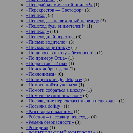
«Передай космический привет!»
(1)
«Перекресток — Светофор»
(3)
«Пешеход
(3)
«Пешеход — пешеходный переход»
(3)
«Пешеход будь внимателен!»
(1)
«Пешеход»
(10)
«Пешеходный переход»
(6)
«Письмо водителю»
(3)
«Письмо защитнику»
(1)
«По дороге в школу – безопасно!»
(1)
«По примеру Отца»
(1)
«Подросток ‒ Игла»
(1)
«Поиск добрых дел»
(1)
«Поклонимся»
(6)
«Полицейский Дед Мороз»
(5)
«Помоги пойти учиться»
(1)
«Помоги собраться в школу»
(1)
«Помочь без лишних слов»
(3)
«Посвящение первоклассников в пешеходы»
(1)
«Посылка бойцу»
(1)
«Разговоры о важном»
(1)
«Ребенок – пассажир пешеход»
(4)
«Ремень безопасности»
(3)
«Рецидив»
(1)
«РОДИТЕЛЬСКИЙ КОНТРОЛЬ»
(1)