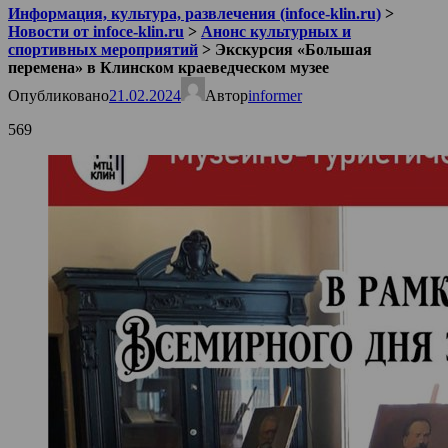
Информация, культура, развлечения (infoce-klin.ru)
>
Новости от infoce-klin.ru
>
Анонс культурных и
спортивных мероприятий
>
Экскурсия «Большая
перемена» в Клинском краеведческом музее
Опубликовано
21.02.2024
Автор
informer
569