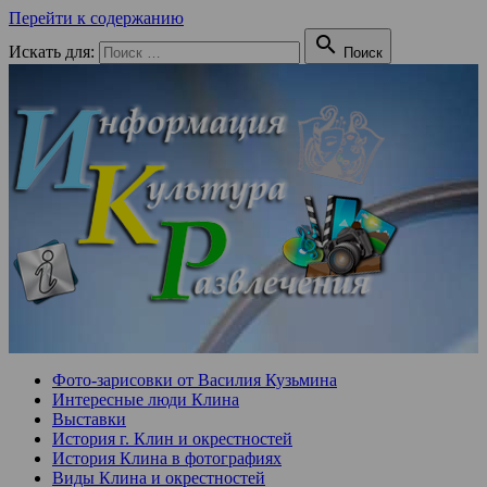
Перейти к содержанию

Искать для:
Поиск
Фото-зарисовки от Василия Кузьмина
Интересные люди Клина
Выставки
История г. Клин и окрестностей
История Клина в фотографиях
Виды Клина и окрестностей