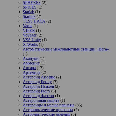
SPHEREx
(2)
SPICES
(1)
Starlab
(1)
Starlink
(2)
TESS НАСА
(2)
Varda
(1)
VIPER
(1)
Voyager
(2)
VSS Unity
(1)
X-Works
(1)
Автоматические межпланетные станции «Вега»
(1)
Акацуки
(1)
Аммонит
(1)
Ангара
(13)
Артемида
(2)
Астероид Апофис
(2)
Астероид Бенну
(3)
Астероид Психея
(2)
Астероид Рюгу
(3)
Астероид Фаэтон
(1)
Астероидная защита
(1)
Астероиды и малые планеты
(35)
Астрономические прогнозы
(7)
Астрономические явления
(5)