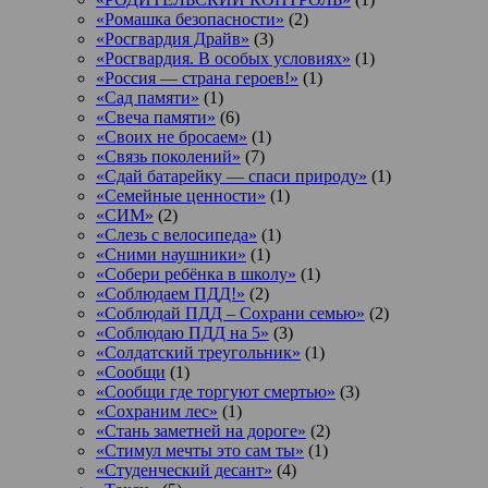
«Ромашка безопасности»
(2)
«Росгвардия Драйв»
(3)
«Росгвардия. В особых условиях»
(1)
«Россия — страна героев!»
(1)
«Сад памяти»
(1)
«Свеча памяти»
(6)
«Своих не бросаем»
(1)
«Связь поколений»
(7)
«Сдай батарейку — спаси природу»
(1)
«Семейные ценности»
(1)
«СИМ»
(2)
«Слезь с велосипеда»
(1)
«Сними наушники»
(1)
«Собери ребёнка в школу»
(1)
«Соблюдаем ПДД!»
(2)
«Соблюдай ПДД – Сохрани семью»
(2)
«Соблюдаю ПДД на 5»
(3)
«Солдатский треугольник»
(1)
«Сообщи
(1)
«Сообщи где торгуют смертью»
(3)
«Сохраним лес»
(1)
«Стань заметней на дороге»
(2)
«Стимул мечты это сам ты»
(1)
«Студенческий десант»
(4)