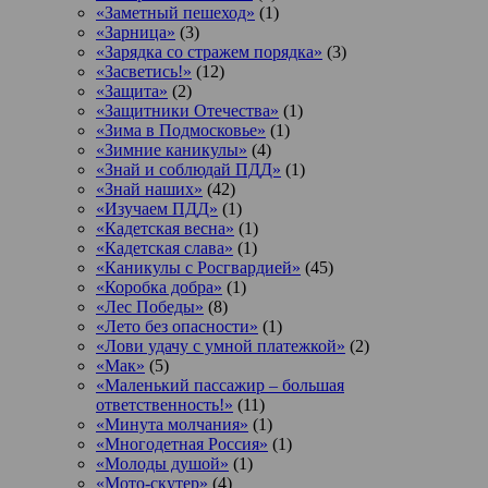
«Заметный пешеход»
(1)
«Зарница»
(3)
«Зарядка со стражем порядка»
(3)
«Засветись!»
(12)
«Защита»
(2)
«Защитники Отечества»
(1)
«Зима в Подмосковье»
(1)
«Зимние каникулы»
(4)
«Знай и соблюдай ПДД»
(1)
«Знай наших»
(42)
«Изучаем ПДД»
(1)
«Кадетская весна»
(1)
«Кадетская слава»
(1)
«Каникулы с Росгвардией»
(45)
«Коробка добра»
(1)
«Лес Победы»
(8)
«Лето без опасности»
(1)
«Лови удачу с умной платежкой»
(2)
«Мак»
(5)
«Маленький пассажир – большая
ответственность!»
(11)
«Минута молчания»
(1)
«Многодетная Россия»
(1)
«Молоды душой»
(1)
«Мото-скутер»
(4)