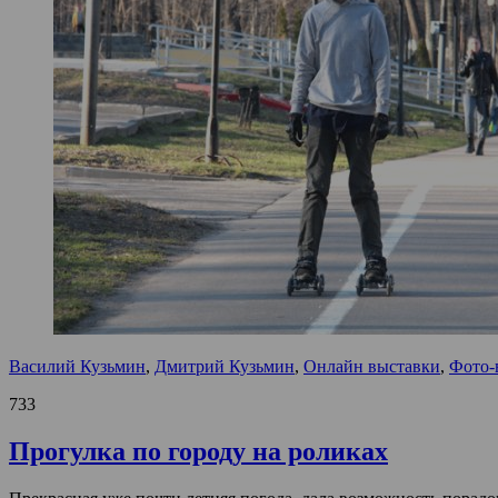
Василий Кузьмин
,
Дмитрий Кузьмин
,
Онлайн выставки
,
Фото-
733
Прогулка по городу на роликах