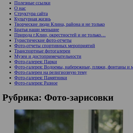
Полезные ссылки
О нас
Структура сайта
Культурная жизнь
Творческие люди Клина, района и не только
Братья наши меньшие
Природа г.Клин, окрестностей и не только…
Туристические фото-отчеты
Фото-отчеты спортивных мероприятий
Транспортные фотогалереи
Музеи и достопримечательности
Фото-галерея: Парки
Фото-галерея: Водоемы, набережные, пляжи, фонтаны и 
Фото-галереи на религиозную тему
Фото-галерея: Памятники
Фото-галерея: Разное
Рубрика:
Фото-зарисовки