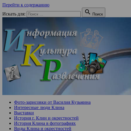
Перейти к содержанию

Искать для:
Поиск
Фото-зарисовки от Василия Кузьмина
Интересные люди Клина
Выставки
История г. Клин и окрестностей
История Клина в фотографиях
Виды Клина и окрестностей