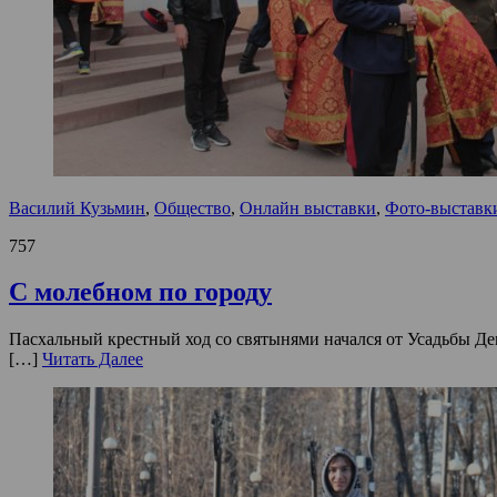
Василий Кузьмин
,
Общество
,
Онлайн выставки
,
Фото-выставк
757
С молебном по городу
Пасхальный крестный ход со святынями начался от Усадьбы Де
[…]
Читать Далее