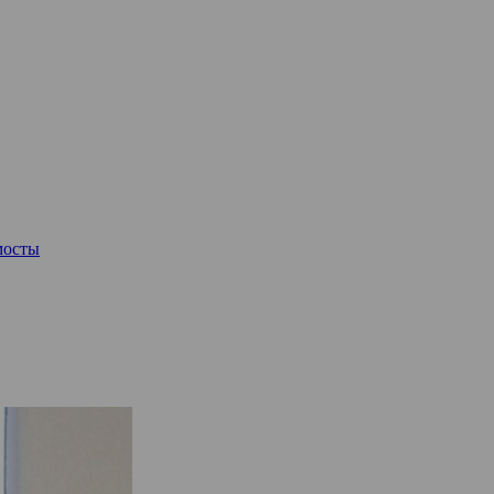
мосты