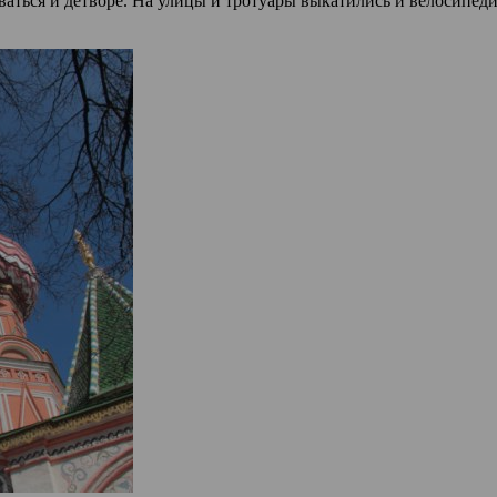
ваться и детворе. На улицы и тротуары выкатились и велосипед