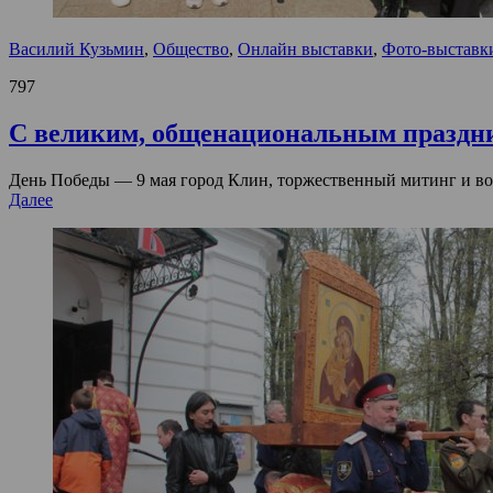
Василий Кузьмин
,
Общество
,
Онлайн выставки
,
Фото-выставк
797
С великим, общенациональным праздн
День Победы — 9 мая город Клин, торжественный митинг и воз
Далее