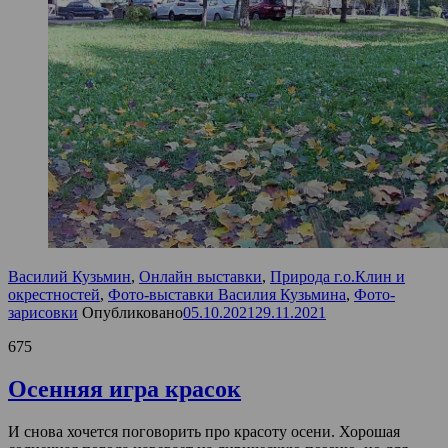
Василий Кузьмин
,
Онлайн выставки
,
Природа г.о.Клин и
окрестностей
,
Фото-выставки Василия Кузьмина
,
Фото-
зарисовки
Опубликовано
05.10.2021
29.11.2021
675
Осенняя игра красок
И снова хочется поговорить про красоту осени. Хорошая