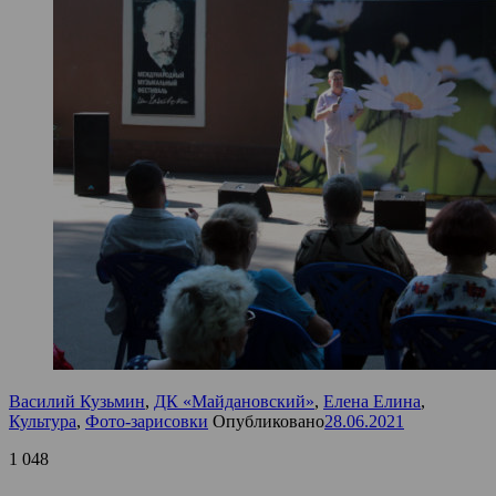
Василий Кузьмин
,
ДК «Майдановский»
,
Елена Елина
,
Культура
,
Фото-зарисовки
Опубликовано
28.06.2021
1 048