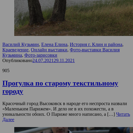
Василий Кузьмин
,
Елена Елина
,
История г. Клин и района
,
Краеведение
,
Онлайн выставки
,
Фото-выставки Василия
Кузьмина
,
Фото-зарисовки
Опубликовано
24.07.2021
29.11.2021
905
Прогулка по старому текстильному
городу
Красочный город Высоковск в народе его неспроста назвали
«Маленьким Парижем». И дело не в их похожести, а в
уникальности обоих. О Париже много написано, а […]
Читать
Далее