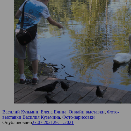
Василий Кузьмин
,
Елена Елина
,
Онлайн выставки
,
Фото-
выставки Василия Кузьмина
,
Фото-зарисовки
Опубликовано
27.07.2021
29.11.2021