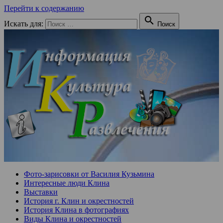
Перейти к содержанию

Искать для:
Поиск
Фото-зарисовки от Василия Кузьмина
Интересные люди Клина
Выставки
История г. Клин и окрестностей
История Клина в фотографиях
Виды Клина и окрестностей