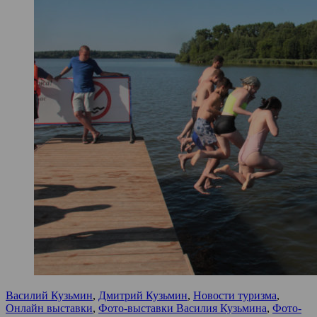
Василий Кузьмин
,
Дмитрий Кузьмин
,
Новости туризма
,
Онлайн выставки
,
Фото-выставки Василия Кузьмина
,
Фото-