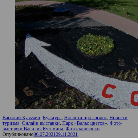
Василий Кузьмин
,
Культура
,
Новости про космос
,
Новости
туризма
,
Онлайн выставки
,
Парк «Вальс цветов»
,
Фото-
выставки Василия Кузьмина
,
Фото-зарисовки
Опубликовано
06.07.2021
29.11.2021