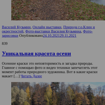
Василий Кузьмин
,
Онлайн выставки
,
Природа г.о.Клин и
окрестностей
,
Фото-выставки Василия Кузьмина
,
Фото-
зарисовки
Опубликовано
24.10.2021
29.11.2021
839
Уникальная красота осени
Осенние краски это неповторимость и загадка природы.
Главное с помощью фото и видео техники запечатлеть этот
момент работы природного художника. Вот в какие краски
макает […]
Читать Далее