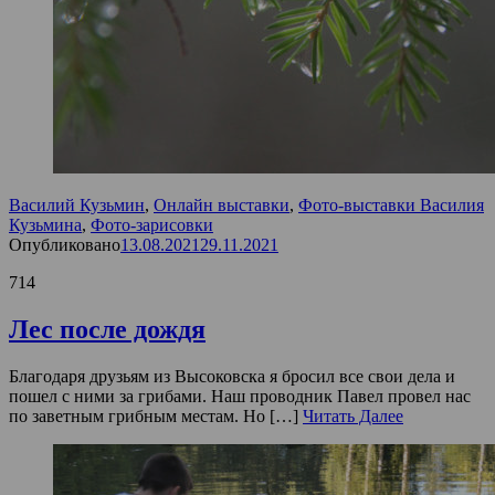
Василий Кузьмин
,
Онлайн выставки
,
Фото-выставки Василия
Кузьмина
,
Фото-зарисовки
Опубликовано
13.08.2021
29.11.2021
714
Лес после дождя
Благодаря друзьям из Высоковска я бросил все свои дела и
пошел с ними за грибами. Наш проводник Павел провел нас
по заветным грибным местам. Но […]
Читать Далее