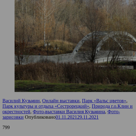
Василий Кузьмин
,
Онлайн выставки
,
Парк «Вальс цветов»
,
Парк культуры и отдыха «Сестрорецкий»
,
Природа г.о.Клин и
окрестностей
,
Фото-выставки Василия Кузьмина
,
Фото-
зарисовки
Опубликовано
01.11.2021
29.11.2021
799