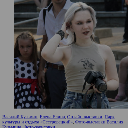
Василий Кузьмин
,
Елена Елина
,
Онлайн выставки
,
Парк
культуры и отдыха «Сестрорецкий»
,
Фото-выставки Василия
Кузьмина
,
Фото-зарисовки