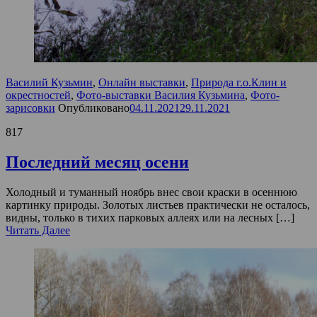
Василий Кузьмин
,
Онлайн выставки
,
Природа г.о.Клин и
окрестностей
,
Фото-выставки Василия Кузьмина
,
Фото-
зарисовки
Опубликовано
04.11.2021
29.11.2021
817
Последний месяц осени
Холодный и туманный ноябрь внес свои краски в осеннюю
картинку природы. Золотых листьев практически не осталось,
видны, только в тихих парковых аллеях или на лесных […]
Читать Далее