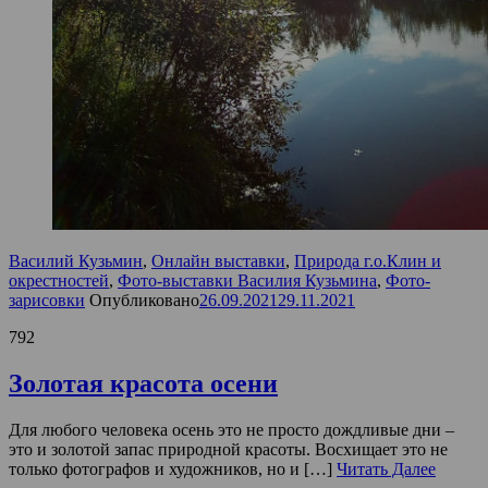
Василий Кузьмин
,
Онлайн выставки
,
Природа г.о.Клин и
окрестностей
,
Фото-выставки Василия Кузьмина
,
Фото-
зарисовки
Опубликовано
26.09.2021
29.11.2021
792
Золотая красота осени
Для любого человека осень это не просто дождливые дни –
это и золотой запас природной красоты. Восхищает это не
только фотографов и художников, но и […]
Читать Далее