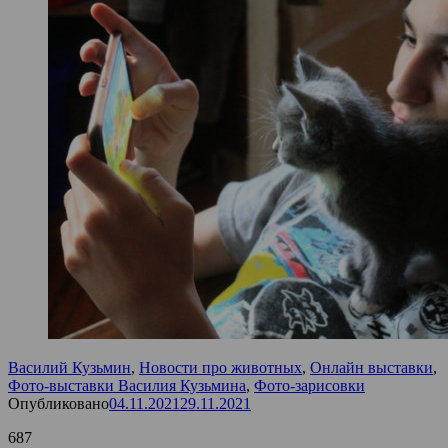
Василий Кузьмин
,
Новости про животных
,
Онлайн выставки
,
Фото-выставки Василия Кузьмина
,
Фото-зарисовки
Опубликовано
04.11.2021
29.11.2021
687