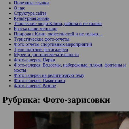
Полезные ссылки
О нас
Структура сайта
Культурная жизнь
Творческие люди Клина, района и не только
Братья наши меньшие
Природа г.Клин, окрестностей и не только…
Туристические фото-отчеты
Фото-отчеты спортивных мероприятий
Транспортные фотогалереи
Музеи и достопримечательности
Фото-галерея: Парки
Фото-галерея: Водоемы, набережные, пляжи, фонтаны и
мосты
Фото-галереи на религиозную тему
Фото-галерея: Памятники
Фото-галерея: Разное
Рубрика:
Фото-зарисовки