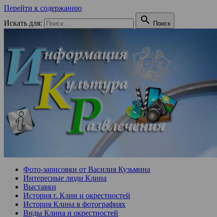
Перейти к содержанию

Искать для:
Поиск
Фото-зарисовки от Василия Кузьмина
Интересные люди Клина
Выставки
История г. Клин и окрестностей
История Клина в фотографиях
Виды Клина и окрестностей