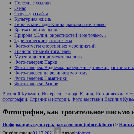
Полезные ссылки
О нас
Структура сайта
Культурная жизнь
Творческие люди Клина, района и не только
Братья наши меньшие
Природа г.Клин, окрестностей и не только…
Туристические фото-отчеты
Фото-отчеты спортивных мероприятий
Транспортные фотогалереи
Музеи и достопримечательности
Фото-галерея: Парки
Фото-галерея: Водоемы, набережные, пляжи, фонтаны и 
Фото-галереи на религиозную тему
Фото-галерея: Памятники
Фото-галерея: Разное
Василий Кузьмин
,
Интересные люди Клина
,
Исторические мес
фотографии
,
Страницы истории
,
Фото-выставки Василия Кузь
Фотография, как трогательное письмо 
Информация, культура, развлечения (infoce-klin.ru)
>
Наши 
Опубликовано
01.12.2021
Автор
informer