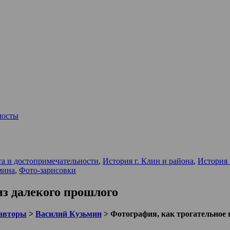
мосты
та и достопримечательности
,
История г. Клин и района
,
История 
мина
,
Фото-зарисовки
из далекого прошлого
авторы
>
Василий Кузьмин
>
Фотография, как трогательное 