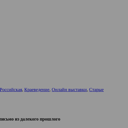
Российская
,
Краеведение
,
Онлайн выставки
,
Старые
письмо из далекого прошлого