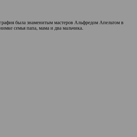
тография была знаменитым мастеров Альфредом Апельтом в
имке семья папа, мама и два мальчика.