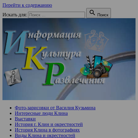
Перейти к содержанию

Искать для:
Поиск
Фото-зарисовки от Василия Кузьмина
Интересные люди Клина
Выставки
История г. Клин и окрестностей
История Клина в фотографиях
Виды Клина и окрестностей