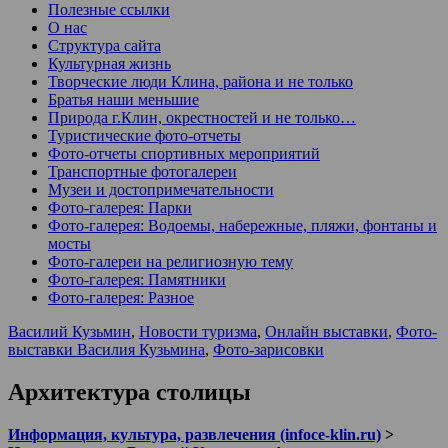
Полезные ссылки
О нас
Структура сайта
Культурная жизнь
Творческие люди Клина, района и не только
Братья наши меньшие
Природа г.Клин, окрестностей и не только…
Туристические фото-отчеты
Фото-отчеты спортивных мероприятий
Транспортные фотогалереи
Музеи и достопримечательности
Фото-галерея: Парки
Фото-галерея: Водоемы, набережные, пляжи, фонтаны и
мосты
Фото-галереи на религиозную тему
Фото-галерея: Памятники
Фото-галерея: Разное
Василий Кузьмин
,
Новости туризма
,
Онлайн выставки
,
Фото-
выставки Василия Кузьмина
,
Фото-зарисовки
Архитектура столицы
Информация, культура, развлечения (infoce-klin.ru)
>