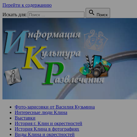
Перейти к содержанию

Искать для:
Поиск
Фото-зарисовки от Василия Кузьмина
Интересные люди Клина
Выставки
История г. Клин и окрестностей
История Клина в фотографиях
Виды Клина и окрестностей