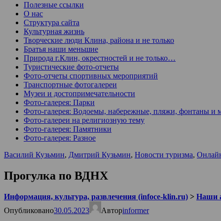
Полезные ссылки
О нас
Структура сайта
Культурная жизнь
Творческие люди Клина, района и не только
Братья наши меньшие
Природа г.Клин, окрестностей и не только…
Туристические фото-отчеты
Фото-отчеты спортивных мероприятий
Транспортные фотогалереи
Музеи и достопримечательности
Фото-галерея: Парки
Фото-галерея: Водоемы, набережные, пляжи, фонтаны и 
Фото-галереи на религиозную тему
Фото-галерея: Памятники
Фото-галерея: Разное
Василий Кузьмин
,
Дмитрий Кузьмин
,
Новости туризма
,
Онлай
Прогулка по ВДНХ
Информация, культура, развлечения (infoce-klin.ru)
>
Наши 
Опубликовано
30.05.2023
Автор
informer