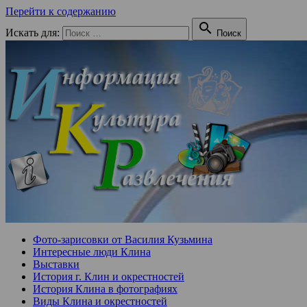
Перейти к содержанию

Искать для:
Поиск
Фото-зарисовки от Василия Кузьмина
Интересные люди Клина
Выставки
История г. Клин и окрестностей
История Клина в фотографиях
Виды Клина и окрестностей