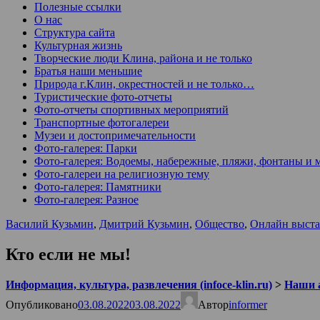
Полезные ссылки
О нас
Структура сайта
Культурная жизнь
Творческие люди Клина, района и не только
Братья наши меньшие
Природа г.Клин, окрестностей и не только…
Туристические фото-отчеты
Фото-отчеты спортивных мероприятий
Транспортные фотогалереи
Музеи и достопримечательности
Фото-галерея: Парки
Фото-галерея: Водоемы, набережные, пляжи, фонтаны и 
Фото-галереи на религиозную тему
Фото-галерея: Памятники
Фото-галерея: Разное
Василий Кузьмин
,
Дмитрий Кузьмин
,
Общество
,
Онлайн выст
Кто если не мы!
Информация, культура, развлечения (infoce-klin.ru)
>
Наши 
Опубликовано
03.08.2022
03.08.2022
Автор
informer