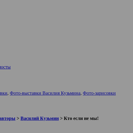
мосты
авки
,
Фото-выставки Василия Кузьмина
,
Фото-зарисовки
авторы
>
Василий Кузьмин
>
Кто если не мы!