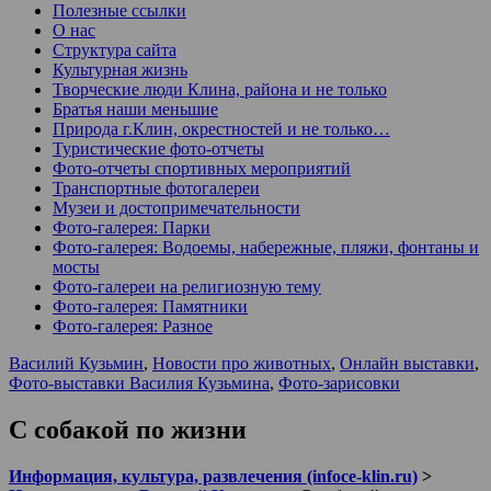
Полезные ссылки
О нас
Структура сайта
Культурная жизнь
Творческие люди Клина, района и не только
Братья наши меньшие
Природа г.Клин, окрестностей и не только…
Туристические фото-отчеты
Фото-отчеты спортивных мероприятий
Транспортные фотогалереи
Музеи и достопримечательности
Фото-галерея: Парки
Фото-галерея: Водоемы, набережные, пляжи, фонтаны и
мосты
Фото-галереи на религиозную тему
Фото-галерея: Памятники
Фото-галерея: Разное
Василий Кузьмин
,
Новости про животных
,
Онлайн выставки
,
Фото-выставки Василия Кузьмина
,
Фото-зарисовки
С собакой по жизни
Информация, культура, развлечения (infoce-klin.ru)
>