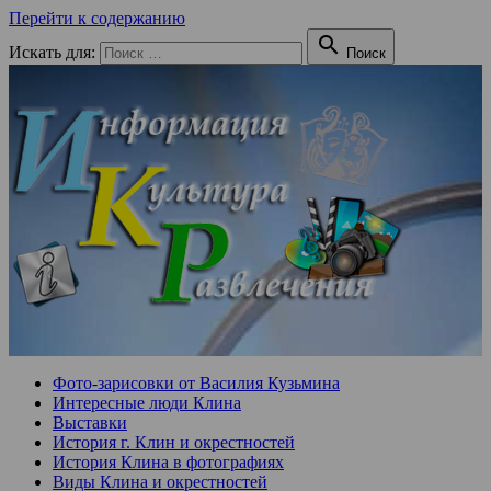
Перейти к содержанию

Искать для:
Поиск
Фото-зарисовки от Василия Кузьмина
Интересные люди Клина
Выставки
История г. Клин и окрестностей
История Клина в фотографиях
Виды Клина и окрестностей