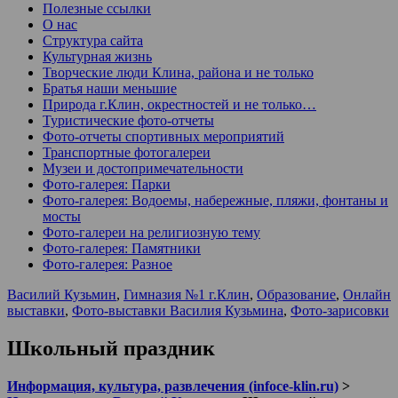
Полезные ссылки
О нас
Структура сайта
Культурная жизнь
Творческие люди Клина, района и не только
Братья наши меньшие
Природа г.Клин, окрестностей и не только…
Туристические фото-отчеты
Фото-отчеты спортивных мероприятий
Транспортные фотогалереи
Музеи и достопримечательности
Фото-галерея: Парки
Фото-галерея: Водоемы, набережные, пляжи, фонтаны и
мосты
Фото-галереи на религиозную тему
Фото-галерея: Памятники
Фото-галерея: Разное
Василий Кузьмин
,
Гимназия №1 г.Клин
,
Образование
,
Онлайн
выставки
,
Фото-выставки Василия Кузьмина
,
Фото-зарисовки
Школьный праздник
Информация, культура, развлечения (infoce-klin.ru)
>