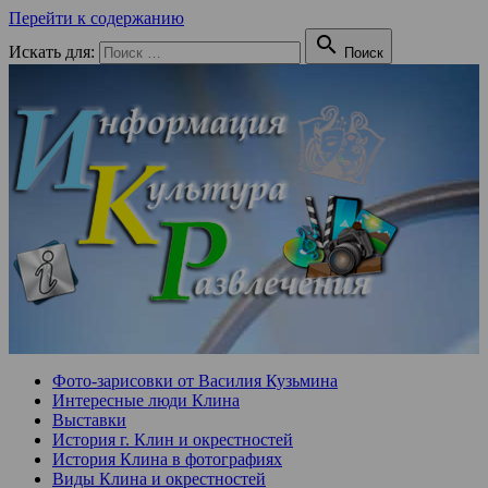
Перейти к содержанию

Искать для:
Поиск
Фото-зарисовки от Василия Кузьмина
Интересные люди Клина
Выставки
История г. Клин и окрестностей
История Клина в фотографиях
Виды Клина и окрестностей