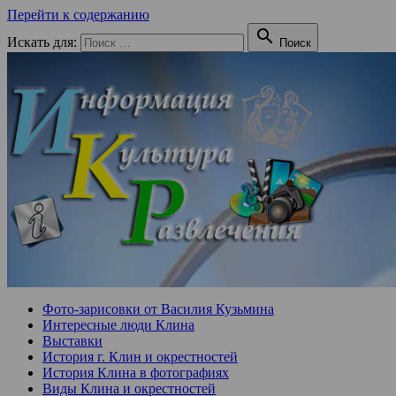
Перейти к содержанию

Искать для:
Поиск
Фото-зарисовки от Василия Кузьмина
Интересные люди Клина
Выставки
История г. Клин и окрестностей
История Клина в фотографиях
Виды Клина и окрестностей