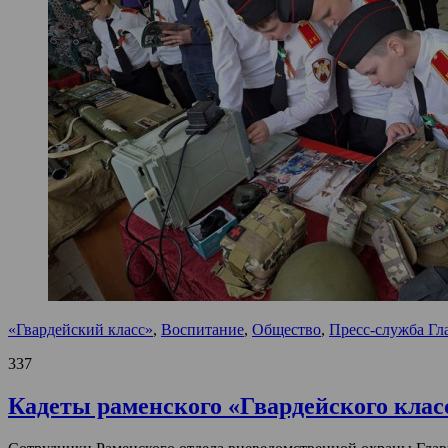
«Гвардейский класс»
,
Воспитание
,
Общество
,
Пресс-служба Гл
337
Кадеты раменского «Гвардейского клас