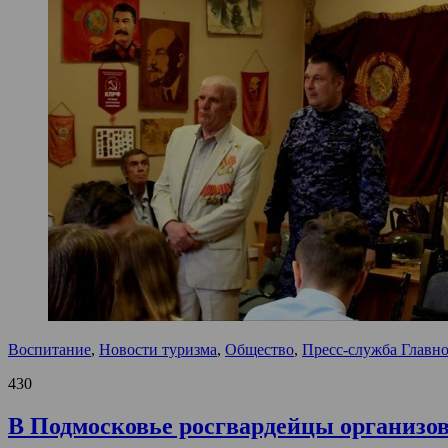
Воспитание
,
Новости туризма
,
Общество
,
Пресс-служба Главно
430
В Подмосковье росгвардейцы организо