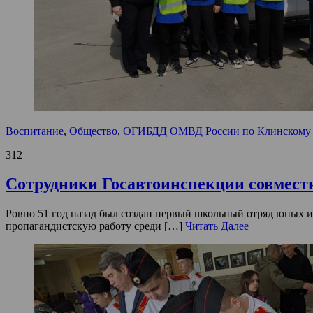
Воспитание
,
Общество
,
ОГИБДД ОМВД России по Клинскому 
312
Сотрудники Госавтоинспекции совмест
Ровно 51 год назад был создан первый школьный отряд юных 
пропагандистскую работу среди […]
Читать Далее