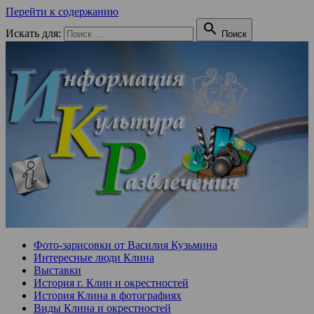
Перейти к содержанию

Искать для:
Поиск
Фото-зарисовки от Василия Кузьмина
Интересные люди Клина
Выставки
История г. Клин и окрестностей
История Клина в фотографиях
Виды Клина и окрестностей