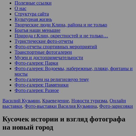
Полезные ссылки
О нас
Структура сайта
Культурная жизнь
Творческие люди Клина, района и не только
Братья наши меньшие
Природа г.Клин, окрестностей и не только…
Туристические фото-отчеты
Фото-отчеты спортивных мероприятий
Транспортные фотогалереи
Музеи и достопримечательности
Фото-галерея: Парки
Фото-галерея: Водоемы, набережные, пляжи, фонтаны и
мосты
Фото-галереи на религиозную тему
Фото-галерея: Памятники
Фото-галерея: Разное
Василий Кузьмин
,
Краеведение
,
Новости туризма
,
Онлайн
выставки
,
Фото-выставки Василия Кузьмина
,
Фото-зарисовки
Кусочек истории и взгляд фотографа
на новый город