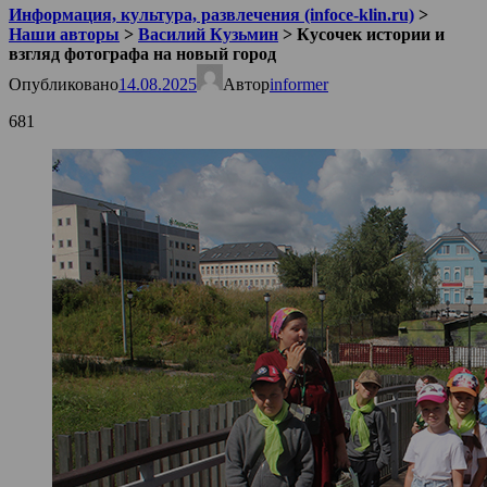
Информация, культура, развлечения (infoce-klin.ru)
>
Наши авторы
>
Василий Кузьмин
>
Кусочек истории и
взгляд фотографа на новый город
Опубликовано
14.08.2025
Автор
informer
681